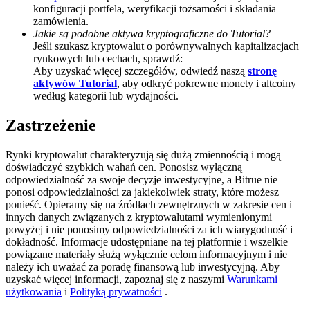
konfiguracji portfela, weryfikacji tożsamości i składania
BTC Welcome Rewards
zamówienia.
Jakie są podobne aktywa kryptograficzne do Tutorial?
Deposit & Trade BTC to Share 25000 USDT prize pool!
Jeśli szukasz kryptowalut o porównywalnych kapitalizacjach
rynkowych lub cechach, sprawdź:
Aby uzyskać więcej szczegółów, odwiedź naszą
stronę
aktywów Tutorial
, aby odkryć pokrewne monety i altcoiny
według kategorii lub wydajności.
Deposit CASHCAT & Win
Zastrzeżenie
Share 500000 CASHCAT prize pool
Rynki kryptowalut charakteryzują się dużą zmiennością i mogą
doświadczyć szybkich wahań cen. Ponosisz wyłączną
odpowiedzialność za swoje decyzje inwestycyjne, a Bitrue nie
Exclusive for BitMart Users
ponosi odpowiedzialności za jakiekolwiek straty, które możesz
ponieść. Opieramy się na źródłach zewnętrznych w zakresie cen i
Register & Trade to Win 500,000 USDT
innych danych związanych z kryptowalutami wymienionymi
powyżej i nie ponosimy odpowiedzialności za ich wiarygodność i
dokładność. Informacje udostępniane na tej platformie i wszelkie
powiązane materiały służą wyłącznie celom informacyjnym i nie
należy ich uważać za poradę finansową lub inwestycyjną. Aby
Precious Metals Trading Carnival
uzyskać więcej informacji, zapoznaj się z naszymi
Warunkami
użytkowania
i
Polityką prywatności
.
Trade Gold & Silver · 33,333 USDT Bonus