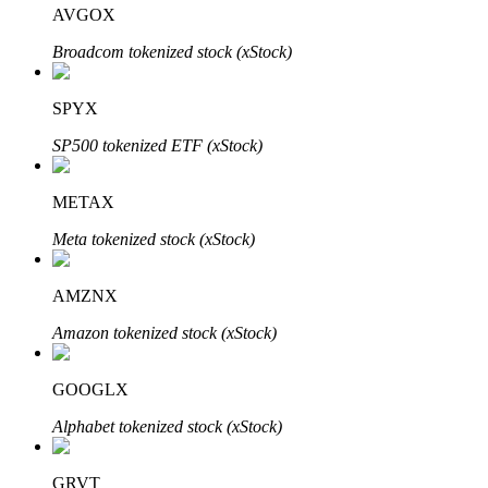
AVGOX
Broadcom tokenized stock (xStock)
SPYX
SP500 tokenized ETF (xStock)
Automatyczna inwestycja
Zdobądź długoterminowy zysk i elastyczne zainteresowania
METAX
Meta tokenized stock (xStock)
AMZNX
Amazon tokenized stock (xStock)
GOOGLX
Naucz się stakingu
Alphabet tokenized stock (xStock)
Dowiedz się, jak uzyskać dochód pasywny
GRVT