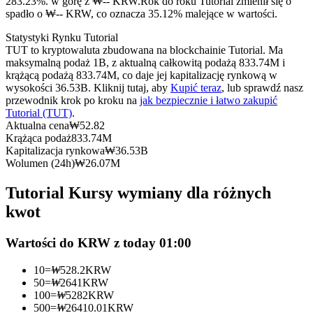
283.23%. w górę z ₩-- KRW.
Rok do roku Tutorial zmienił się o
Kontrakty terminowe na USDC
spadło o ₩-- KRW, co oznacza 35.12% malejące w wartości.
Kontrakty futures wykorzystujące USDC jako zabezpieczenie
Statystyki Rynku Tutorial
TUT to kryptowaluta zbudowana na blockchainie Tutorial. Ma
maksymalną podaż 1B, z aktualną całkowitą podażą 833.74M i
krążącą podażą 833.74M, co daje jej kapitalizację rynkową w
wysokości 36.53B. Kliknij tutaj, aby
Kupić teraz
, lub sprawdź nasz
przewodnik krok po kroku na
jak bezpiecznie i łatwo zakupić
Tutorial (TUT)
.
Aktualna cena
₩
52.82
Krążąca podaż
833.74M
Kapitalizacja rynkowa
₩
36.53B
Wolumen (24h)
₩
26.07M
Kopiowanie Transakcji
Tutorial Kursy wymiany dla różnych
Dołącz do najlepszych traderów
kwot
Wartości do KRW z today 01:00
10
=
₩
528.2
KRW
50
=
₩
2641
KRW
100
=
₩
5282
KRW
500
=
₩
26410.01
KRW