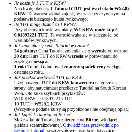
Ile kosztuje 1 TUT w KRW?
Na chwilę obecną,
1 Tutorial (TUT jest wart około ₩52.82
KRW.
Ta wartość aktualizuje się w czasie rzeczywistym na
podstawie bieżącego kursu rynkowego.
Ile TUT mogę dostać za 1 KRW?
Przy obecnym kursie wymiany,
₩1 KRW może kupić
0.01893221 TUT.
Ta wartość waha się w zależności od
warunków rynkowych.
Jak zmieniła się cena Tutorial w czasie?
Polecaj
24 godziny:
Cena Tutorial zmieniła się o
wzrosła
od wczoraj.
30 dni:
Kurs TUT do KRW
wzrosła
w porównaniu do
Zaproś przyjaciela, aby otrzymać nagrody pieniężne
zeszłego miesiąca.
1 rok:
Tutorial odnotował
znaczny spadek ceny
w ciągu
BTC Welcome Rewards
ostatniego roku.
Jak przekonwertować TUT na KRW?
Użyj naszego
TUT do KRW konwertera
na górze tej
strony, aby natychmiast przeliczyć Tutorial na South Korean
Won. Oto kilka szybkich przykładów:
₩10 KRW = 0.18932215 TUT
10 TUT = ₩528.2 KRW
(Wszystkie podane kursy są przybliżone i nie obejmują opłat.)
Jak kupić 1 Tutorial na Bitrue?
Możesz kupić Tutorial bezpiecznie na
Bitrue
, wiodącej
giełdzie scentralizowanej.
Odwiedź nasz przewodnik po
zakupie Tutorial
po szczegółowe instrukcje dotyczące