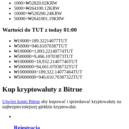
1000
=
₩
52820.02
KRW
5000
=
₩
264100.12
KRW
Zostań traderem kopiującym
10000
=
₩
528200.24
KRW
50000
=
₩
2641001.19
KRW
Ciesz się podziałem zysków i prowizjami z kopiowania
transakcji
Wartości do TUT z today 01:00
₩
10000
=
189.32214077
TUT
₩
50000
=
946.61070387
TUT
₩
100000
=
1,893.22140774
TUT
₩
500000
=
9,466.10703873
TUT
₩
1000000
=
18,932.21407746
TUT
₩
5000000
=
94,661.07038732
TUT
₩
10000000
=
189,322.14077464
TUT
₩
50000000
=
946,610.70387322
TUT
Informacja
Kup kryptowaluty z Bitrue
Analiza Big Data, w tym informacje handlowe itp.
Utwórz konto Bitrue
aby kupować i sprzedawać kryptowaluty na
najbezpieczniejszej giełdzie kryptowalut.
Rejestracja