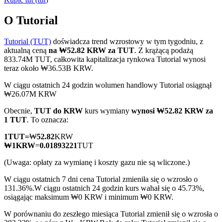
O Tutorial
Tutorial (TUT)
doświadcza trend wzrostowy w tym tygodniu, z
Kontrakty terminowe COIN-M
aktualną ceną
na ₩52.82 KRW za TUT
. Z krążącą podażą
833.74M TUT, całkowita kapitalizacja rynkowa Tutorial wynosi
Kontrakty terminowe na kryptowaluty
teraz około ₩36.53B KRW.
W ciągu ostatnich 24 godzin wolumen handlowy Tutorial osiągnął
₩26.07M KRW
TradFi
Obecnie,
TUT do KRW
kurs wymiany
wynosi ₩52.82 KRW za
Instrumenty pochodne na akcje, forex, metale szlachetne i
1 TUT
. To oznacza:
towary
1
TUT
=
₩
52.82
KRW
₩
1
KRW
=
0.01893221
TUT
(Uwaga: opłaty za wymianę i koszty gazu nie są wliczone.)
W ciągu ostatnich 7 dni cena Tutorial zmieniła się o wzrosło o
131.36%.
W ciągu ostatnich 24 godzin kurs wahał się o 45.73%,
osiągając maksimum ₩0 KRW i minimum ₩0 KRW.
W porównaniu do zeszłego miesiąca Tutorial zmienił się o wzrosła o