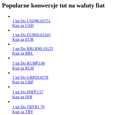
Popularne konwersje tut na waluty fiat
Zarabiać
1
tut
Do
USD
$
0.03751
Kup za USD
1
tut
Do
EUR
€
0.03245
Kup za EUR
1
tut
Do
BRL
R$
0.19125
Kup za BRL
1
tut
Do
RUB
₽
3.09
Kup za RUB
Mocna Świnka
1
tut
Do
GBP
£
0.0278
Codziennie zdobywaj konkurencyjne nagrody
Kup za GBP
1
tut
Do
INR
₹
3.57
Kup za INR
1
tut
Do
TRY
₺
1.79
Kup za TRY