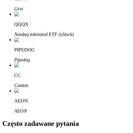
Bitrue
AI
Grvt
QQQX
Nasdaq tokenized ETF (xStock)
PIPEDOG
Bitruści Partnerzy
Pipedog
CC
Canton
AEON
AEON
Afiliaci Bitrue
Często zadawane pytania
Aż do 65% prowizji!