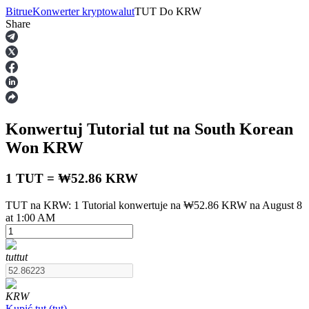
Bitrue
Konwerter kryptowalut
TUT
Do
KRW
Share
Kontrakty terminowe
Konwertuj Tutorial
tut
na South Korean
Won
KRW
1 TUT = ₩52.86 KRW
TUT na KRW: 1 Tutorial konwertuje na ₩52.86 KRW na August 8
Kontrakty terminowe na USDT
at 1:00 AM
Kontrakty futures wykorzystujące USDT jako zabezpieczenie
tut
tut
KRW
Kupić
tut
(
tut
)