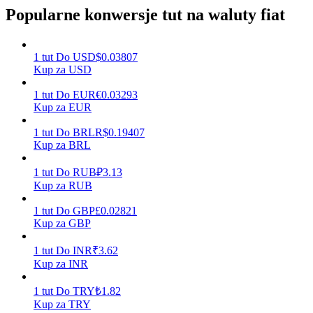
Popularne konwersje tut na waluty fiat
Zarabiać
1
tut
Do
USD
$
0.03807
Kup za USD
1
tut
Do
EUR
€
0.03293
Kup za EUR
1
tut
Do
BRL
R$
0.19407
Kup za BRL
1
tut
Do
RUB
₽
3.13
Kup za RUB
Mocna Świnka
1
tut
Do
GBP
£
0.02821
Codziennie zdobywaj konkurencyjne nagrody
Kup za GBP
1
tut
Do
INR
₹
3.62
Kup za INR
1
tut
Do
TRY
₺
1.82
Kup za TRY