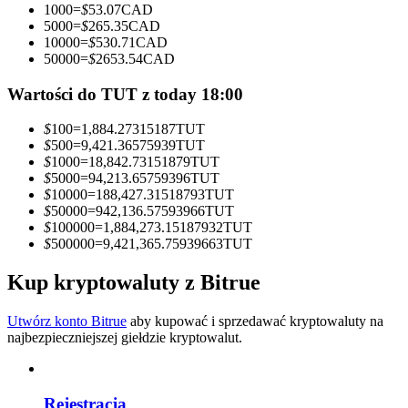
1000
=
$
53.07
CAD
5000
=
$
265.35
CAD
Zostań traderem kopiującym
10000
=
$
530.71
CAD
50000
=
$
2653.54
CAD
Ciesz się podziałem zysków i prowizjami z kopiowania
transakcji
Wartości do TUT z today 18:00
$
100
=
1,884.27315187
TUT
$
500
=
9,421.36575939
TUT
$
1000
=
18,842.73151879
TUT
$
5000
=
94,213.65759396
TUT
$
10000
=
188,427.31518793
TUT
$
50000
=
942,136.57593966
TUT
$
100000
=
1,884,273.15187932
TUT
$
500000
=
9,421,365.75939663
TUT
Informacja
Kup kryptowaluty z Bitrue
Analiza Big Data, w tym informacje handlowe itp.
Utwórz konto Bitrue
aby kupować i sprzedawać kryptowaluty na
najbezpieczniejszej giełdzie kryptowalut.
Rejestracja