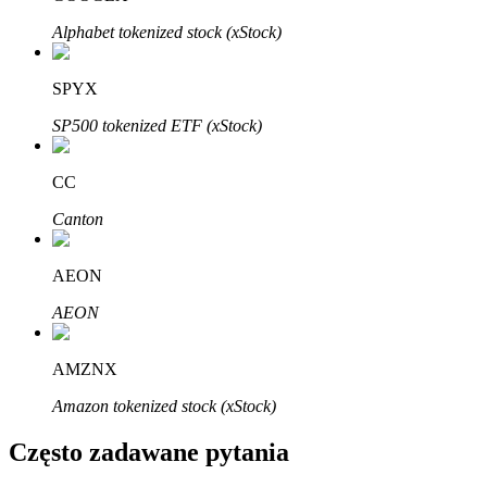
Bitrue
AI
Alphabet tokenized stock (xStock)
SPYX
SP500 tokenized ETF (xStock)
CC
Bitruści Partnerzy
Canton
AEON
AEON
AMZNX
Amazon tokenized stock (xStock)
Afiliaci Bitrue
Często zadawane pytania
Aż do 65% prowizji!