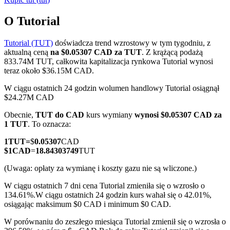
O Tutorial
Tutorial (TUT)
doświadcza trend wzrostowy w tym tygodniu, z
Kontrakty terminowe COIN-M
aktualną ceną
na $0.05307 CAD za TUT
. Z krążącą podażą
833.74M TUT, całkowita kapitalizacja rynkowa Tutorial wynosi
Kontrakty terminowe na kryptowaluty
teraz około $36.15M CAD.
W ciągu ostatnich 24 godzin wolumen handlowy Tutorial osiągnął
$24.27M CAD
TradFi
Obecnie,
TUT do CAD
kurs wymiany
wynosi $0.05307 CAD za
Instrumenty pochodne na akcje, forex, metale szlachetne i
1 TUT
. To oznacza:
towary
1
TUT
=
$
0.05307
CAD
$
1
CAD
=
18.84303749
TUT
(Uwaga: opłaty za wymianę i koszty gazu nie są wliczone.)
W ciągu ostatnich 7 dni cena Tutorial zmieniła się o wzrosło o
134.61%.
W ciągu ostatnich 24 godzin kurs wahał się o 42.01%,
osiągając maksimum $0 CAD i minimum $0 CAD.
W porównaniu do zeszłego miesiąca Tutorial zmienił się o wzrosła o