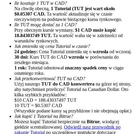
Ile kosztuje 1 TUT w CAD?
Na chwilę obecną,
1 Tutorial (TUT jest wart około
$0.05307 CAD.
Ta wartość aktualizuje się w czasie
rzeczywistym na podstawie bieżącego kursu rynkowego.
Ile TUT mogę dostać za 1 CAD?
Przy obecnym kursie wymiany,
$1 CAD może kupić
18.84303749 TUT.
Ta wartość waha się w zależności od
warunków rynkowych.
Jak zmieniła się cena Tutorial w czasie?
Polecaj
24 godziny:
Cena Tutorial zmieniła się o
wzrosła
od wczoraj.
30 dni:
Kurs TUT do CAD
wzrosła
w porównaniu do
Zaproś przyjaciela, aby otrzymać nagrody pieniężne
zeszłego miesiąca.
1 rok:
Tutorial odnotował
znaczny spadek ceny
w ciągu
BTC Welcome Rewards
ostatniego roku.
Jak przekonwertować TUT na CAD?
Użyj naszego
TUT do CAD konwertera
na górze tej strony,
aby natychmiast przeliczyć Tutorial na Canadian Dollar. Oto
kilka szybkich przykładów:
$10 CAD = 188.43037497 TUT
10 TUT = $0.5307 CAD
(Wszystkie podane kursy są przybliżone i nie obejmują opłat.)
Jak kupić 1 Tutorial na Bitrue?
Możesz kupić Tutorial bezpiecznie na
Bitrue
, wiodącej
giełdzie scentralizowanej.
Odwiedź nasz przewodnik po
zakupie Tutorial
po szczegółowe instrukcje dotyczące