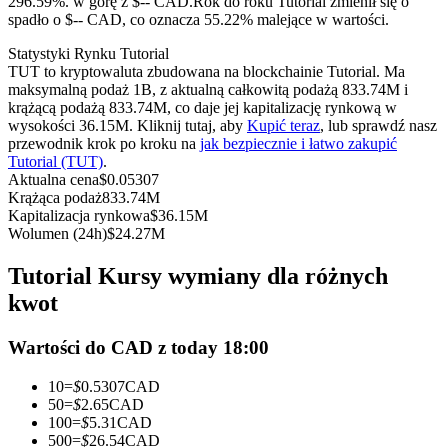
296.59%. w górę z $-- CAD.
Rok do roku Tutorial zmienił się o
Kontrakty terminowe na USDC
spadło o $-- CAD, co oznacza 55.22% malejące w wartości.
Kontrakty futures wykorzystujące USDC jako zabezpieczenie
Statystyki Rynku Tutorial
TUT to kryptowaluta zbudowana na blockchainie Tutorial. Ma
maksymalną podaż 1B, z aktualną całkowitą podażą 833.74M i
krążącą podażą 833.74M, co daje jej kapitalizację rynkową w
wysokości 36.15M. Kliknij tutaj, aby
Kupić teraz
, lub sprawdź nasz
przewodnik krok po kroku na
jak bezpiecznie i łatwo zakupić
Tutorial (TUT)
.
Aktualna cena
$
0.05307
Krążąca podaż
833.74M
Kapitalizacja rynkowa
$
36.15M
Wolumen (24h)
$
24.27M
Kopiowanie Transakcji
Tutorial Kursy wymiany dla różnych
Dołącz do najlepszych traderów
kwot
Wartości do CAD z today 18:00
10
=
$
0.5307
CAD
50
=
$
2.65
CAD
100
=
$
5.31
CAD
500
=
$
26.54
CAD