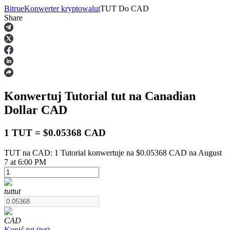
Bitrue
Konwerter kryptowalut
TUT
Do
CAD
Share
Kontrakty terminowe
Konwertuj Tutorial
tut
na Canadian
Dollar
CAD
1 TUT = $0.05368 CAD
TUT na CAD: 1 Tutorial konwertuje na $0.05368 CAD na August
Kontrakty terminowe na USDT
7 at 6:00 PM
Kontrakty futures wykorzystujące USDT jako zabezpieczenie
tut
tut
CAD
Kupić
tut
(
tut
)