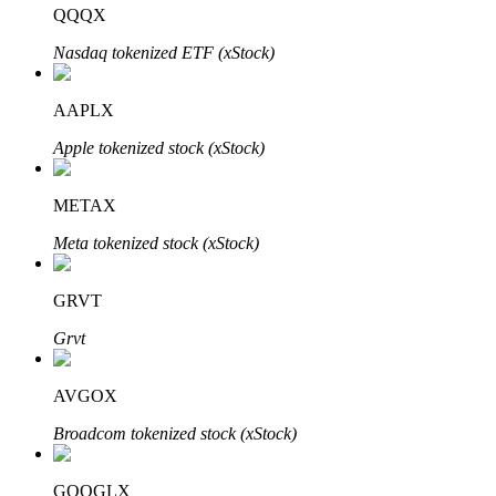
QQQX
Nasdaq tokenized ETF (xStock)
AAPLX
Apple tokenized stock (xStock)
Automatyczna inwestycja
Zdobądź długoterminowy zysk i elastyczne zainteresowania
METAX
Meta tokenized stock (xStock)
GRVT
Grvt
AVGOX
Naucz się stakingu
Broadcom tokenized stock (xStock)
Dowiedz się, jak uzyskać dochód pasywny
GOOGLX