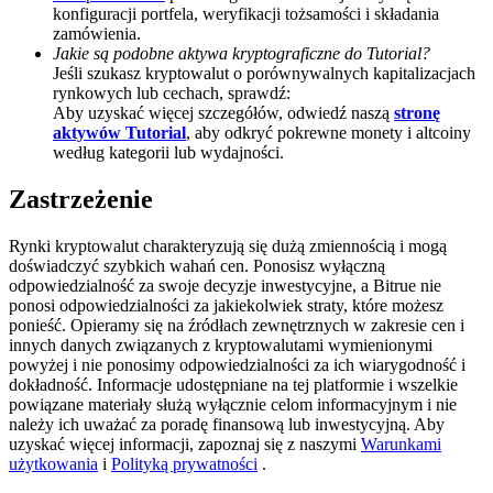
konfiguracji portfela, weryfikacji tożsamości i składania
BTC Welcome Rewards
zamówienia.
Jakie są podobne aktywa kryptograficzne do Tutorial?
Deposit & Trade BTC to Share 25000 USDT prize pool!
Jeśli szukasz kryptowalut o porównywalnych kapitalizacjach
rynkowych lub cechach, sprawdź:
Aby uzyskać więcej szczegółów, odwiedź naszą
stronę
aktywów Tutorial
, aby odkryć pokrewne monety i altcoiny
według kategorii lub wydajności.
Deposit CASHCAT & Win
Zastrzeżenie
Share 500000 CASHCAT prize pool
Rynki kryptowalut charakteryzują się dużą zmiennością i mogą
doświadczyć szybkich wahań cen. Ponosisz wyłączną
odpowiedzialność za swoje decyzje inwestycyjne, a Bitrue nie
Exclusive for BitMart Users
ponosi odpowiedzialności za jakiekolwiek straty, które możesz
ponieść. Opieramy się na źródłach zewnętrznych w zakresie cen i
Register & Trade to Win 500,000 USDT
innych danych związanych z kryptowalutami wymienionymi
powyżej i nie ponosimy odpowiedzialności za ich wiarygodność i
dokładność. Informacje udostępniane na tej platformie i wszelkie
powiązane materiały służą wyłącznie celom informacyjnym i nie
należy ich uważać za poradę finansową lub inwestycyjną. Aby
Precious Metals Trading Carnival
uzyskać więcej informacji, zapoznaj się z naszymi
Warunkami
użytkowania
i
Polityką prywatności
.
Trade Gold & Silver · 33,333 USDT Bonus