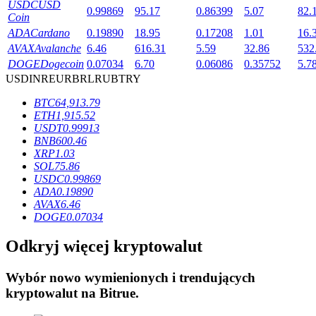
USDC
USD
0.99869
95.17
0.86399
5.07
82.
Coin
ADA
Cardano
0.19890
18.95
0.17208
1.01
16.
AVAX
Avalanche
6.46
616.31
5.59
32.86
532
DOGE
Dogecoin
0.07034
6.70
0.06086
0.35752
5.7
USD
INR
EUR
BRL
RUB
TRY
Blokady BTR
BTC
64,913.79
Ekskluzywne inwestycje dla posiadaczy BTR
ETH
1,915.52
USDT
0.99913
BNB
600.46
XRP
1.03
SOL
75.86
USDC
0.99869
ADA
0.19890
AVAX
6.46
DOGE
0.07034
Odkryj więcej kryptowalut
Pożyczki
Usługa pożyczek wspieranych kryptowalutami
Wybór nowo wymienionych i trendujących
kryptowalut na
Bitrue
.