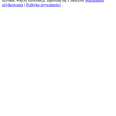
uzyskać więcej informacji, zapoznaj się z naszymi
Warunkami
użytkowania
i
Polityką prywatności
.
USDT New User Exclusive 10% APR
USDT Flexible Staking | Daily Rewards
BTC New User Exclusive: 6.5% APR
BTC Flexible Staking | Daily Rewards
Więcej wydarzeń