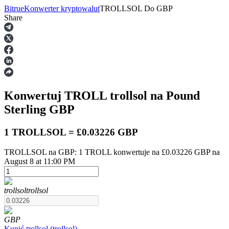
Bitrue
Konwerter kryptowalut
TROLLSOL
Do
GBP
Share
Kontrakty terminowe
Konwertuj TROLL
trollsol
na Pound
Sterling
GBP
1 TROLLSOL = £0.03226 GBP
TROLLSOL na GBP: 1 TROLL konwertuje na £0.03226 GBP na
Kontrakty terminowe na USDT
August 8 at 11:00 PM
Kontrakty futures wykorzystujące USDT jako zabezpieczenie
trollsol
trollsol
GBP
Kupić
trollsol
(
trollsol
)