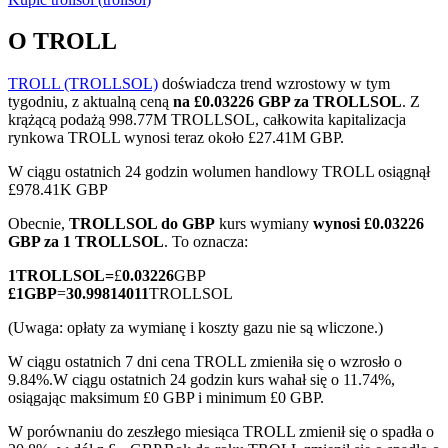
O TROLL
TROLL (TROLLSOL)
doświadcza trend wzrostowy w tym
Kontrakty terminowe COIN-M
tygodniu, z aktualną ceną
na £0.03226 GBP za TROLLSOL
. Z
krążącą podażą 998.77M TROLLSOL, całkowita kapitalizacja
Kontrakty terminowe na kryptowaluty
rynkowa TROLL wynosi teraz około £27.41M GBP.
W ciągu ostatnich 24 godzin wolumen handlowy TROLL osiągnął
£978.41K GBP
TradFi
Obecnie,
TROLLSOL do GBP
kurs wymiany
wynosi £0.03226
Instrumenty pochodne na akcje, forex, metale szlachetne i
GBP za 1 TROLLSOL
. To oznacza:
towary
1
TROLLSOL
=
£
0.03226
GBP
£
1
GBP
=
30.99814011
TROLLSOL
(Uwaga: opłaty za wymianę i koszty gazu nie są wliczone.)
W ciągu ostatnich 7 dni cena TROLL zmieniła się o wzrosło o
9.84%.
W ciągu ostatnich 24 godzin kurs wahał się o 11.74%,
osiągając maksimum £0 GBP i minimum £0 GBP.
W porównaniu do zeszłego miesiąca TROLL zmienił się o spadła o