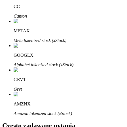
Bitrue
AI
CC
Canton
METAX
Meta tokenized stock (xStock)
Bitruści Partnerzy
GOOGLX
Alphabet tokenized stock (xStock)
GRVT
Grvt
AMZNX
Afiliaci Bitrue
Amazon tokenized stock (xStock)
Aż do 65% prowizji!
Często zadawane pytania