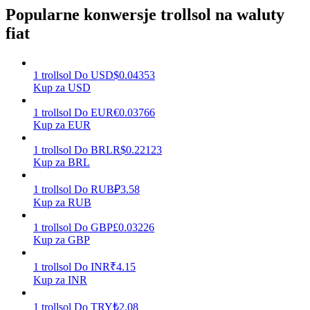
Popularne konwersje trollsol na waluty
fiat
Zarabiać
1
trollsol
Do
USD
$
0.04353
Kup za USD
1
trollsol
Do
EUR
€
0.03766
Kup za EUR
1
trollsol
Do
BRL
R$
0.22123
Kup za BRL
1
trollsol
Do
RUB
₽
3.58
Mocna Świnka
Kup za RUB
Codziennie zdobywaj konkurencyjne nagrody
1
trollsol
Do
GBP
£
0.03226
Kup za GBP
1
trollsol
Do
INR
₹
4.15
Kup za INR
1
trollsol
Do
TRY
₺
2.08