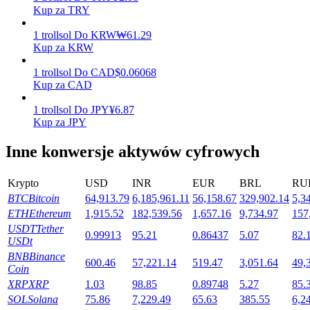
Kup za TRY
1
trollsol
Do
KRW
₩
61.29
Kup za KRW
Stawianie
1
trollsol
Do
CAD
$
0.06068
Wysokie zyski i natychmiastowy dostęp
Kup za CAD
1
trollsol
Do
JPY
¥
6.87
Kup za JPY
Inne konwersje aktywów cyfrowych
Krypto
USD
INR
EUR
BRL
RU
BTC
Bitcoin
64,913.79
6,185,961.11
56,158.67
329,902.14
5,3
ETH
Ethereum
1,915.52
182,539.56
1,657.16
9,734.97
157
Launchpool
USDT
Tether
0.99913
95.21
0.86437
5.07
82.
Elastyczne stawianie zakładów, aby zarabiać na popularnych
USDt
tokenach
BNB
Binance
600.46
57,221.14
519.47
3,051.64
49,
Coin
XRP
XRP
1.03
98.85
0.89748
5.27
85.
SOL
Solana
75.86
7,229.49
65.63
385.55
6,2