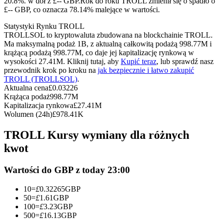
20.8%. w dół z £-- GBP.
Rok do roku TROLL zmienił się o spadło o
Kontrakty terminowe na USDC
£-- GBP, co oznacza 78.14% malejące w wartości.
Kontrakty futures wykorzystujące USDC jako zabezpieczenie
Statystyki Rynku TROLL
TROLLSOL to kryptowaluta zbudowana na blockchainie TROLL.
Ma maksymalną podaż 1B, z aktualną całkowitą podażą 998.77M i
krążącą podażą 998.77M, co daje jej kapitalizację rynkową w
wysokości 27.41M. Kliknij tutaj, aby
Kupić teraz
, lub sprawdź nasz
przewodnik krok po kroku na
jak bezpiecznie i łatwo zakupić
TROLL (TROLLSOL)
.
Aktualna cena
£
0.03226
Krążąca podaż
998.77M
Kapitalizacja rynkowa
£
27.41M
Wolumen (24h)
£
978.41K
Kopiowanie Transakcji
TROLL Kursy wymiany dla różnych
Dołącz do najlepszych traderów
kwot
Wartości do GBP z today 23:00
10
=
£
0.32265
GBP
50
=
£
1.61
GBP
100
=
£
3.23
GBP
500
=
£
16.13
GBP