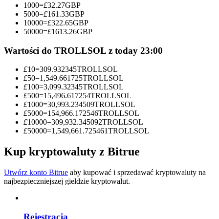
1000
=
£
32.27
GBP
5000
=
£
161.33
GBP
Zostań traderem kopiującym
10000
=
£
322.65
GBP
50000
=
£
1613.26
GBP
Ciesz się podziałem zysków i prowizjami z kopiowania
transakcji
Wartości do TROLLSOL z today 23:00
£
10
=
309.932345
TROLLSOL
£
50
=
1,549.661725
TROLLSOL
£
100
=
3,099.32345
TROLLSOL
£
500
=
15,496.617254
TROLLSOL
£
1000
=
30,993.234509
TROLLSOL
£
5000
=
154,966.172546
TROLLSOL
£
10000
=
309,932.345092
TROLLSOL
£
50000
=
1,549,661.725461
TROLLSOL
Informacja
Kup kryptowaluty z Bitrue
Analiza Big Data, w tym informacje handlowe itp.
Utwórz konto Bitrue
aby kupować i sprzedawać kryptowaluty na
najbezpieczniejszej giełdzie kryptowalut.
Rejestracja