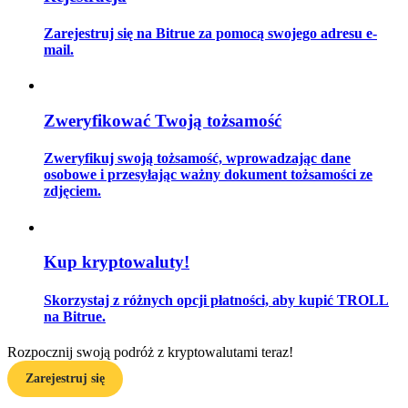
Zarejestruj się na Bitrue za pomocą swojego adresu e-
mail.
Przewodnik
Przewodnik dla początkujących dotyczący kontraktów futures
Zweryfikować Twoją tożsamość
Zweryfikuj swoją tożsamość, wprowadzając dane
osobowe i przesyłając ważny dokument tożsamości ze
zdjęciem.
Kup kryptowaluty!
Strategie handlowe
Skorzystaj z różnych opcji płatności, aby kupić TROLL
na Bitrue.
Dowiedz się, jak zachować rentowność
Rozpocznij swoją podróż z kryptowalutami teraz!
Zarejestruj się