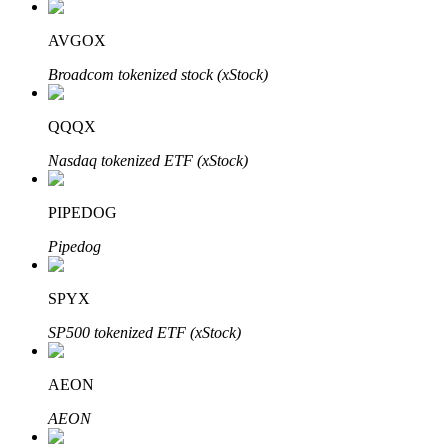
AVGOX
Broadcom tokenized stock (xStock)
QQQX
Automatyczna inwestycja
Nasdaq tokenized ETF (xStock)
Zdobądź długoterminowy zysk i elastyczne zainteresowania
PIPEDOG
Pipedog
SPYX
SP500 tokenized ETF (xStock)
Naucz się stakingu
AEON
Dowiedz się, jak uzyskać dochód pasywny
AEON