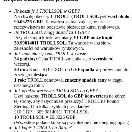
Ile kosztuje 1 TROLLSOL w GBP?
Na chwilę obecną,
1 TROLL (TROLLSOL jest wart około
£0.03226 GBP.
Ta wartość aktualizuje się w czasie
rzeczywistym na podstawie bieżącego kursu rynkowego.
Ile TROLLSOL mogę dostać za 1 GBP?
Przy obecnym kursie wymiany,
£1 GBP może kupić
30.99814011 TROLLSOL.
Ta wartość waha się w
zależności od warunków rynkowych.
Polecaj
Jak zmieniła się cena TROLL w czasie?
24 godziny:
Cena TROLL zmieniła się o
wzrosła
od
Zaproś przyjaciela, aby otrzymać nagrody pieniężne
wczoraj.
30 dni:
Kurs TROLLSOL do GBP
spadła
w porównaniu do
BTC Welcome Rewards
zeszłego miesiąca.
1 rok:
TROLL odnotował
znaczny spadek ceny
w ciągu
ostatniego roku.
Jak przekonwertować TROLLSOL na GBP?
Użyj naszego
TROLLSOL do GBP konwertera
na górze
tej strony, aby natychmiast przeliczyć TROLL na Pound
Sterling. Oto kilka szybkich przykładów:
£10 GBP = 309.98140111 TROLLSOL
10 TROLLSOL = £0.3226 GBP
(Wszystkie podane kursy są przybliżone i nie obejmują opłat.)
Jak kupić 1 TROLL na Bitrue?