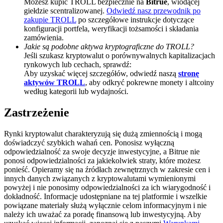
Możesz kupić TROLL bezpiecznie na
Bitrue
, wiodącej
giełdzie scentralizowanej.
Odwiedź nasz przewodnik po
BTC Welcome Rewards
zakupie TROLL
po szczegółowe instrukcje dotyczące
konfiguracji portfela, weryfikacji tożsamości i składania
Deposit & Trade BTC to Share 25000 USDT prize pool!
zamówienia.
Jakie są podobne aktywa kryptograficzne do TROLL?
Jeśli szukasz kryptowalut o porównywalnych kapitalizacjach
rynkowych lub cechach, sprawdź:
Aby uzyskać więcej szczegółów, odwiedź naszą
stronę
Deposit CASHCAT & Win
aktywów TROLL
, aby odkryć pokrewne monety i altcoiny
Share 500000 CASHCAT prize pool
według kategorii lub wydajności.
Zastrzeżenie
Exclusive for BitMart Users
Rynki kryptowalut charakteryzują się dużą zmiennością i mogą
doświadczyć szybkich wahań cen. Ponosisz wyłączną
Register & Trade to Win 500,000 USDT
odpowiedzialność za swoje decyzje inwestycyjne, a Bitrue nie
ponosi odpowiedzialności za jakiekolwiek straty, które możesz
ponieść. Opieramy się na źródłach zewnętrznych w zakresie cen i
innych danych związanych z kryptowalutami wymienionymi
powyżej i nie ponosimy odpowiedzialności za ich wiarygodność i
Precious Metals Trading Carnival
dokładność. Informacje udostępniane na tej platformie i wszelkie
powiązane materiały służą wyłącznie celom informacyjnym i nie
Trade Gold & Silver · 33,333 USDT Bonus
należy ich uważać za poradę finansową lub inwestycyjną. Aby