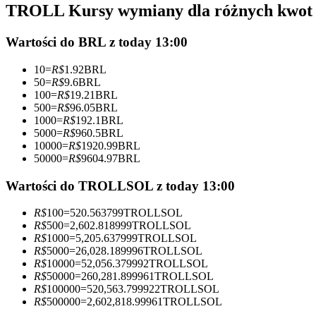
TROLL Kursy wymiany dla różnych kwot
Kontrakty futures wykorzystujące USDC jako zabezpieczenie
Wartości do BRL z today 13:00
10
=
R$
1.92
BRL
50
=
R$
9.6
BRL
100
=
R$
19.21
BRL
500
=
R$
96.05
BRL
1000
=
R$
192.1
BRL
5000
=
R$
960.5
BRL
10000
=
R$
1920.99
BRL
50000
=
R$
9604.97
BRL
Kopiowanie Transakcji
Dołącz do najlepszych traderów
Wartości do TROLLSOL z today 13:00
R$
100
=
520.563799
TROLLSOL
R$
500
=
2,602.818999
TROLLSOL
R$
1000
=
5,205.637999
TROLLSOL
R$
5000
=
26,028.189996
TROLLSOL
R$
10000
=
52,056.379992
TROLLSOL
R$
50000
=
260,281.899961
TROLLSOL
R$
100000
=
520,563.799922
TROLLSOL
R$
500000
=
2,602,818.99961
TROLLSOL