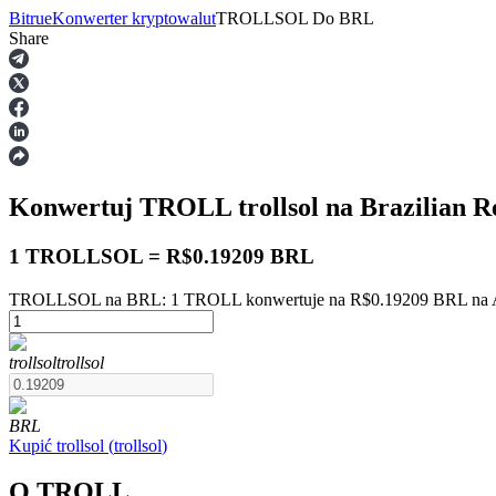
Bitrue
Konwerter kryptowalut
TROLLSOL
Do
BRL
Share
Kontrakty terminowe
Konwertuj TROLL
trollsol
na Brazilian R
1 TROLLSOL = R$0.19209 BRL
TROLLSOL na BRL: 1 TROLL konwertuje na R$0.19209 BRL na Au
Kontrakty terminowe na USDT
trollsol
trollsol
Kontrakty futures wykorzystujące USDT jako zabezpieczenie
BRL
Kupić
trollsol
(
trollsol
)
O TROLL