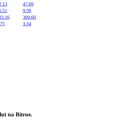
2.13
47.69
6.51
9.59
33.16
309.60
.75
3.34
okenach
lut na
Bitrue
.