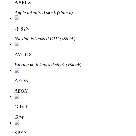
AAPLX
Apple tokenized stock (xStock)
Blokady BTR
QQQX
Ekskluzywne inwestycje dla posiadaczy BTR
Nasdaq tokenized ETF (xStock)
AVGOX
Broadcom tokenized stock (xStock)
AEON
AEON
Pożyczki
Usługa pożyczek wspieranych kryptowalutami
GRVT
Grvt
SPYX