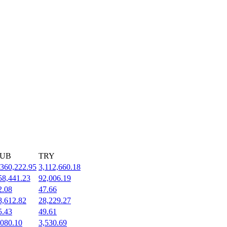
UB
TRY
,360,222.95
3,112,660.18
58,441.23
92,006.19
2.08
47.66
8,612.82
28,229.27
5.43
49.61
,080.10
3,530.69