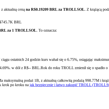
 z aktualną ceną
na R$0.19209 BRL za TROLLSOL
. Z krążącą p
 R$745.7K BRL
 BRL za 1 TROLLSOL
. To oznacza:
ry
ciągu ostatnich 24 godzin kurs wahał się o 6.75%, osiągając maks
24.69%. w dół z R$-- BRL.
Rok do roku TROLL zmienił się o spadło o
ksymalną podaż 1B, z aktualną całkowitą podażą 998.77M i krążącą
k krok po kroku na
jak bezpiecznie i łatwo zakupić TROLL (TROLL