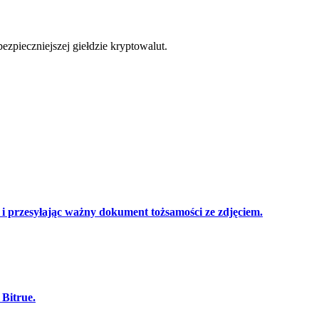
cji
zpieczniejszej giełdzie kryptowalut.
 przesyłając ważny dokument tożsamości ze zdjęciem.
 Bitrue.