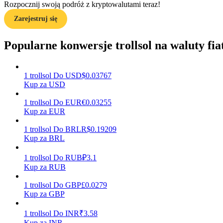
Rozpocznij swoją podróż z kryptowalutami teraz!
Zarejestruj się
Przewodnik
Przewodnik dla początkujących dotyczący kontraktów futures
Popularne konwersje trollsol na waluty fia
1
trollsol
Do
USD
$
0.03767
Kup za USD
1
trollsol
Do
EUR
€
0.03255
Kup za EUR
1
trollsol
Do
BRL
R$
0.19209
Kup za BRL
Strategie handlowe
Dowiedz się, jak zachować rentowność
1
trollsol
Do
RUB
₽
3.1
Kup za RUB
1
trollsol
Do
GBP
£
0.0279
Kup za GBP
1
trollsol
Do
INR
₹
3.58
Kup za INR