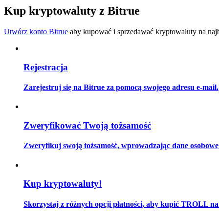
Zostań traderem kopiującym
Kup kryptowaluty z Bitrue
Ciesz się podziałem zysków i prowizjami z kopiowania transak
Utwórz konto Bitrue
aby kupować i sprzedawać kryptowaluty na najbe
Rejestracja
Zarejestruj się na Bitrue za pomocą swojego adresu e-mail.
Informacja
Zweryfikować Twoją tożsamość
Analiza Big Data, w tym informacje handlowe itp.
Zweryfikuj swoją tożsamość, wprowadzając dane osobowe i
Kup kryptowaluty!
Skorzystaj z różnych opcji płatności, aby kupić TROLL na