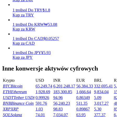
Zarabiać
1
trollsol
Do
TRY
₺
1.8
Kup za TRY
1
trollsol
Do
KRW
₩
53.08
Kup za KRW
1
trollsol
Do
CAD
$
0.05257
Kup za CAD
1
trollsol
Do
JPY
¥
5.93
Kup za JPY
Mocna Świnka
Inne konwersje aktywów cyfrowych
Codziennie zdobywaj konkurencyjne nagrody
Krypto
USD
INR
EUR
BRL
R
BTC
Bitcoin
65,249.74
6,201,248.17
56,384.33
332,695.41
5
ETH
Ethereum
1,928.69
183,300.85
1,666.64
9,834.04
1
USDT
Tether USDt
0.99926
94.96
0.86349
5.09
8
BNB
Binance Coin
591.76
56,240.23
511.35
3,017.27
4
XRP
XRP
1.03
98.83
0.89867
5.30
8
SOL
Solana
74.01
7,034.07
63.95
377.37
6