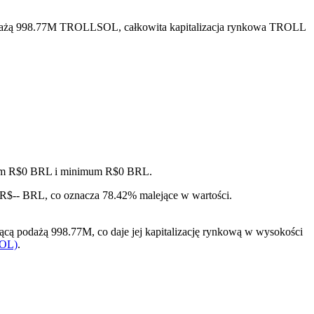
odażą 998.77M TROLLSOL, całkowita kapitalizacja rynkowa TROLL
imum R$0 BRL i minimum R$0 BRL.
 R$-- BRL, co oznacza 78.42% malejące w wartości.
 podażą 998.77M, co daje jej kapitalizację rynkową w wysokości
SOL)
.