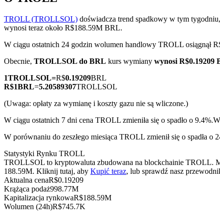
TROLL (TROLLSOL)
doświadcza trend spadkowy w tym tygodniu,
wynosi teraz około R$188.59M BRL.
W ciągu ostatnich 24 godzin wolumen handlowy TROLL osiągnął
Kontrakty terminowe COIN-M
Obecnie,
TROLLSOL do BRL
kurs wymiany
wynosi R$0.19209
Kontrakty terminowe na kryptowaluty
1
TROLLSOL
=
R$
0.19209
BRL
R$
1
BRL
=
5.20589307
TROLLSOL
TradFi
(Uwaga: opłaty za wymianę i koszty gazu nie są wliczone.)
Instrumenty pochodne na akcje, forex, metale szlachetne i towa
W ciągu ostatnich 7 dni cena TROLL zmieniła się o spadło o 9.4%.
W 
W porównaniu do zeszłego miesiąca TROLL zmienił się o spadła o 
Statystyki Rynku TROLL
TROLLSOL to kryptowaluta zbudowana na blockchainie TROLL. Ma ma
188.59M. Kliknij tutaj, aby
Kupić teraz
, lub sprawdź nasz przewodni
Aktualna cena
R$
0.19209
Krążąca podaż
998.77M
Kapitalizacja rynkowa
R$
188.59M
Wolumen (24h)
R$
745.7K
Kontrakty terminowe na USDC