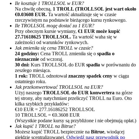
Ile kosztuje 1 TROLLSOL w EUR?
Na chwilę obecną,
1 TROLL (TROLLSOL jest wart około
€0.03608 EUR.
Ta wartość aktualizuje się w czasie
rzeczywistym na podstawie bieżącego kursu rynkowego.
Ile TROLLSOL mogę dostać za 1 EUR?
Przy obecnym kursie wymiany,
€1 EUR może kupić
27.71618625 TROLLSOL.
Ta wartość waha się w
zależności od warunków rynkowych.
Jak zmieniła się cena TROLL w czasie?
Polecaj
24 godziny:
Cena TROLL zmieniła się o
spadła o
nieznacznie
od wczoraj.
Zaproś przyjaciela, aby otrzymać nagrody pieniężne
30 dni:
Kurs TROLLSOL do EUR
spadła
w porównaniu do
zeszłego miesiąca.
BTC Welcome Rewards
1 rok:
TROLL odnotował
znaczny spadek ceny
w ciągu
ostatniego roku.
Jak przekonwertować TROLLSOL na EUR?
Użyj naszego
TROLLSOL do EUR konwertera
na górze
tej strony, aby natychmiast przeliczyć TROLL na Euro. Oto
kilka szybkich przykładów:
€10 EUR = 277.16186252 TROLLSOL
10 TROLLSOL = €0.3608 EUR
(Wszystkie podane kursy są przybliżone i nie obejmują opłat.)
Jak kupić 1 TROLL na Bitrue?
Możesz kupić TROLL bezpiecznie na
Bitrue
, wiodącej
giełdzie scentralizowanej.
Odwiedź nasz przewodnik po