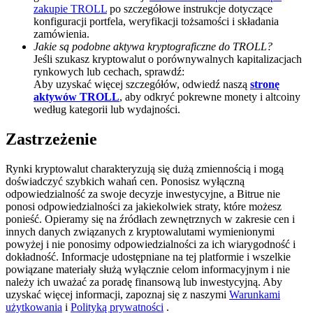
zakupie TROLL
po szczegółowe instrukcje dotyczące
BTC Welcome Rewards
konfiguracji portfela, weryfikacji tożsamości i składania
zamówienia.
Deposit & Trade BTC to Share 25000 USDT prize pool!
Jakie są podobne aktywa kryptograficzne do TROLL?
Jeśli szukasz kryptowalut o porównywalnych kapitalizacjach
rynkowych lub cechach, sprawdź:
Aby uzyskać więcej szczegółów, odwiedź naszą
stronę
aktywów TROLL
, aby odkryć pokrewne monety i altcoiny
Deposit CASHCAT & Win
według kategorii lub wydajności.
Share 500000 CASHCAT prize pool
Zastrzeżenie
Rynki kryptowalut charakteryzują się dużą zmiennością i mogą
doświadczyć szybkich wahań cen. Ponosisz wyłączną
Exclusive for BitMart Users
odpowiedzialność za swoje decyzje inwestycyjne, a Bitrue nie
ponosi odpowiedzialności za jakiekolwiek straty, które możesz
Register & Trade to Win 500,000 USDT
ponieść. Opieramy się na źródłach zewnętrznych w zakresie cen i
innych danych związanych z kryptowalutami wymienionymi
powyżej i nie ponosimy odpowiedzialności za ich wiarygodność i
dokładność. Informacje udostępniane na tej platformie i wszelkie
powiązane materiały służą wyłącznie celom informacyjnym i nie
Precious Metals Trading Carnival
należy ich uważać za poradę finansową lub inwestycyjną. Aby
uzyskać więcej informacji, zapoznaj się z naszymi
Warunkami
Trade Gold & Silver · 33,333 USDT Bonus
użytkowania
i
Polityką prywatności
.