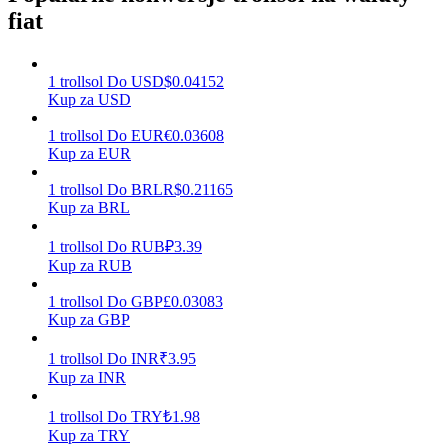
fiat
Zarabiać
1
trollsol
Do
USD
$
0.04152
Kup za USD
1
trollsol
Do
EUR
€
0.03608
Kup za EUR
1
trollsol
Do
BRL
R$
0.21165
Kup za BRL
1
trollsol
Do
RUB
₽
3.39
Kup za RUB
Mocna Świnka
1
trollsol
Do
GBP
£
0.03083
Codziennie zdobywaj konkurencyjne nagrody
Kup za GBP
1
trollsol
Do
INR
₹
3.95
Kup za INR
1
trollsol
Do
TRY
₺
1.98
Kup za TRY