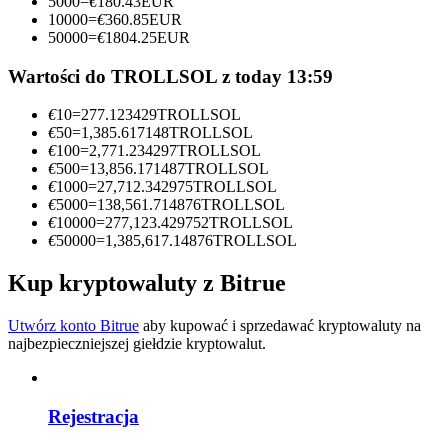
5000
=
€
180.43
EUR
10000
=
€
360.85
EUR
Zostań traderem kopiującym
50000
=
€
1804.25
EUR
Ciesz się podziałem zysków i prowizjami z kopiowania
Wartości do TROLLSOL z today 13:59
transakcji
€
10
=
277.123429
TROLLSOL
€
50
=
1,385.617148
TROLLSOL
€
100
=
2,771.234297
TROLLSOL
€
500
=
13,856.171487
TROLLSOL
€
1000
=
27,712.342975
TROLLSOL
€
5000
=
138,561.714876
TROLLSOL
€
10000
=
277,123.429752
TROLLSOL
€
50000
=
1,385,617.14876
TROLLSOL
Kup kryptowaluty z Bitrue
Informacja
Analiza Big Data, w tym informacje handlowe itp.
Utwórz konto Bitrue
aby kupować i sprzedawać kryptowaluty na
najbezpieczniejszej giełdzie kryptowalut.
Rejestracja