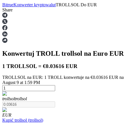
Bitrue
Konwerter kryptowalut
TROLLSOL
Do
EUR
Share
Kontrakty terminowe
Konwertuj TROLL
trollsol
na Euro
EUR
1 TROLLSOL = €0.03616 EUR
TROLLSOL na EUR: 1 TROLL konwertuje na €0.03616 EUR na
August 9 at 1:59 PM
Kontrakty terminowe na USDT
Kontrakty futures wykorzystujące USDT jako zabezpieczenie
trollsol
trollsol
EUR
Kupić
trollsol
(
trollsol
)