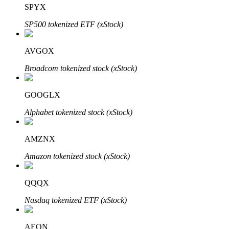
SPYX
SP500 tokenized ETF (xStock)
AVGOX
Broadcom tokenized stock (xStock)
Automatyczna inwestycja
Zdobądź długoterminowy zysk i elastyczne zainteresowania
GOOGLX
Alphabet tokenized stock (xStock)
AMZNX
Amazon tokenized stock (xStock)
QQQX
Naucz się stakingu
Nasdaq tokenized ETF (xStock)
Dowiedz się, jak uzyskać dochód pasywny
AEON