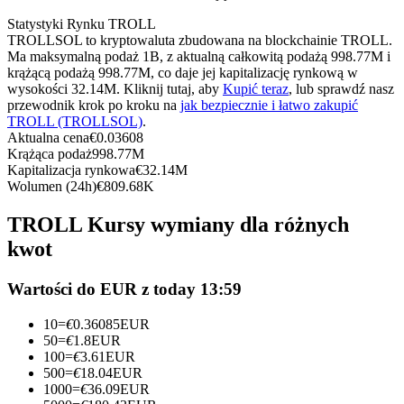
Kontrakty terminowe na USDC
Statystyki Rynku TROLL
Kontrakty futures wykorzystujące USDC jako zabezpieczenie
TROLLSOL to kryptowaluta zbudowana na blockchainie TROLL.
Ma maksymalną podaż 1B, z aktualną całkowitą podażą 998.77M i
krążącą podażą 998.77M, co daje jej kapitalizację rynkową w
wysokości 32.14M. Kliknij tutaj, aby
Kupić teraz
, lub sprawdź nasz
przewodnik krok po kroku na
jak bezpiecznie i łatwo zakupić
TROLL (TROLLSOL)
.
Aktualna cena
€
0.03608
Krążąca podaż
998.77M
Kapitalizacja rynkowa
€
32.14M
Wolumen (24h)
€
809.68K
Kopiowanie Transakcji
TROLL Kursy wymiany dla różnych
kwot
Dołącz do najlepszych traderów
Wartości do EUR z today 13:59
10
=
€
0.36085
EUR
50
=
€
1.8
EUR
100
=
€
3.61
EUR
500
=
€
18.04
EUR
1000
=
€
36.09
EUR