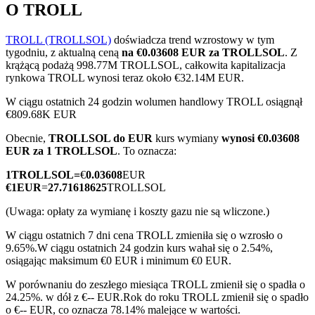
O TROLL
TROLL (TROLLSOL)
doświadcza trend wzrostowy w tym
tygodniu, z aktualną ceną
na €0.03608 EUR za TROLLSOL
. Z
Kontrakty terminowe COIN-M
krążącą podażą 998.77M TROLLSOL, całkowita kapitalizacja
rynkowa TROLL wynosi teraz około €32.14M EUR.
Kontrakty terminowe na kryptowaluty
W ciągu ostatnich 24 godzin wolumen handlowy TROLL osiągnął
€809.68K EUR
Obecnie,
TROLLSOL do EUR
kurs wymiany
wynosi €0.03608
TradFi
EUR za 1 TROLLSOL
. To oznacza:
Instrumenty pochodne na akcje, forex, metale szlachetne i
1
TROLLSOL
=
€
0.03608
EUR
towary
€
1
EUR
=
27.71618625
TROLLSOL
(Uwaga: opłaty za wymianę i koszty gazu nie są wliczone.)
W ciągu ostatnich 7 dni cena TROLL zmieniła się o wzrosło o
9.65%.
W ciągu ostatnich 24 godzin kurs wahał się o 2.54%,
osiągając maksimum €0 EUR i minimum €0 EUR.
W porównaniu do zeszłego miesiąca TROLL zmienił się o spadła o
24.25%. w dół z €-- EUR.
Rok do roku TROLL zmienił się o spadło
o €-- EUR, co oznacza 78.14% malejące w wartości.