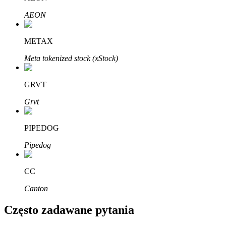
Bitrue
AI
AEON
METAX
Meta tokenized stock (xStock)
GRVT
Bitruści Partnerzy
Grvt
PIPEDOG
Pipedog
CC
Canton
Afiliaci Bitrue
Często zadawane pytania
Aż do 65% prowizji!