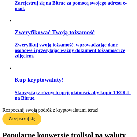
Zarejestruj się na Bitrue za pomocą swojego adresu e-
mail.
Przewodnik
Zweryfikować Twoją tożsamość
Przewodnik dla początkujących dotyczący kontraktów futures
Zweryfikuj swoją tożsamość, wprowadzając dane
osobowe i przesyłając ważny dokument tożsamości ze
zdjęciem.
Kup kryptowaluty!
Skorzystaj z różnych opcji płatności, aby kupić TROLL
Strategie handlowe
na Bitrue.
Dowiedz się, jak zachować rentowność
Rozpocznij swoją podróż z kryptowalutami teraz!
Zarejestruj się
Popularne konwersje trollsol na waluty