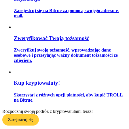
Zarejestruj się na Bitrue za pomocą swojego adresu e-
mail.
Przewodnik
Przewodnik dla początkujących dotyczący kontraktów futures
Zweryfikować Twoją tożsamość
Zweryfikuj swoją tożsamość, wprowadzając dane
osobowe i przesyłając ważny dokument tożsamości ze
zdjęciem.
Kup kryptowaluty!
Strategie handlowe
Skorzystaj z różnych opcji płatności, aby kupić TROLL
na Bitrue.
Dowiedz się, jak zachować rentowność
Rozpocznij swoją podróż z kryptowalutami teraz!
Zarejestruj się