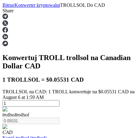
Bitrue
Konwerter kryptowalut
TROLLSOL
Do
CAD
Share
Kontrakty terminowe
Konwertuj TROLL
trollsol
na Canadian
Dollar
CAD
1 TROLLSOL = $0.05531 CAD
TROLLSOL na CAD: 1 TROLL konwertuje na $0.05531 CAD na
Kontrakty terminowe na USDT
August 6 at 1:59 AM
Kontrakty futures wykorzystujące USDT jako zabezpieczenie
trollsol
trollsol
CAD
Kupić
trollsol
(
trollsol
)