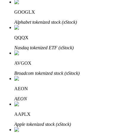
GOOGLX
Alphabet tokenized stock (xStock)
QQQX
Automatyczna inwestycja
Nasdaq tokenized ETF (xStock)
Zdobądź długoterminowy zysk i elastyczne zainteresowania
AVGOX
Broadcom tokenized stock (xStock)
AEON
AEON
Naucz się stakingu
AAPLX
Dowiedz się, jak uzyskać dochód pasywny
Apple tokenized stock (xStock)