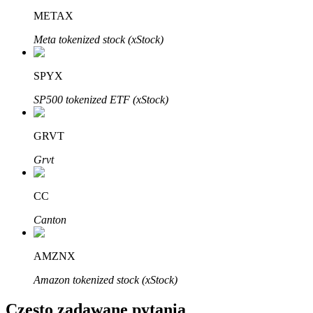
Bitrue
AI
METAX
Meta tokenized stock (xStock)
SPYX
SP500 tokenized ETF (xStock)
Bitruści Partnerzy
GRVT
Grvt
CC
Canton
AMZNX
Afiliaci Bitrue
Amazon tokenized stock (xStock)
Aż do 65% prowizji!
Często zadawane pytania