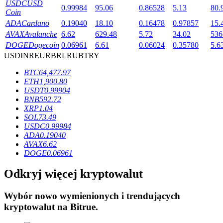
USDC
USD
0.99984
95.06
0.86528
5.13
80.
Coin
ADA
Cardano
0.19040
18.10
0.16478
0.97857
15.
AVAX
Avalanche
6.62
629.48
5.72
34.02
536
DOGE
Dogecoin
0.06961
6.61
0.06024
0.35780
5.6
USD
INR
EUR
BRL
RUB
TRY
Blokady BTR
BTC
64,477.97
Ekskluzywne inwestycje dla posiadaczy BTR
ETH
1,900.80
USDT
0.99904
BNB
592.72
XRP
1.04
SOL
73.49
USDC
0.99984
ADA
0.19040
AVAX
6.62
DOGE
0.06961
Odkryj więcej kryptowalut
Pożyczki
Usługa pożyczek wspieranych kryptowalutami
Wybór nowo wymienionych i trendujących
kryptowalut na
Bitrue
.