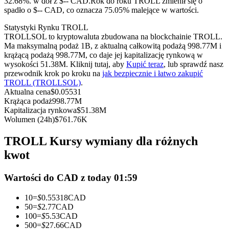
32.68%. w dół z $-- CAD.
Rok do roku TROLL zmienił się o
Kontrakty terminowe na USDC
spadło o $-- CAD, co oznacza 75.05% malejące w wartości.
Kontrakty futures wykorzystujące USDC jako zabezpieczenie
Statystyki Rynku TROLL
TROLLSOL to kryptowaluta zbudowana na blockchainie TROLL.
Ma maksymalną podaż 1B, z aktualną całkowitą podażą 998.77M i
krążącą podażą 998.77M, co daje jej kapitalizację rynkową w
wysokości 51.38M. Kliknij tutaj, aby
Kupić teraz
, lub sprawdź nasz
przewodnik krok po kroku na
jak bezpiecznie i łatwo zakupić
TROLL (TROLLSOL)
.
Aktualna cena
$
0.05531
Krążąca podaż
998.77M
Kapitalizacja rynkowa
$
51.38M
Wolumen (24h)
$
761.76K
Kopiowanie Transakcji
TROLL Kursy wymiany dla różnych
Dołącz do najlepszych traderów
kwot
Wartości do CAD z today 01:59
10
=
$
0.55318
CAD
50
=
$
2.77
CAD
100
=
$
5.53
CAD
500
=
$
27.66
CAD