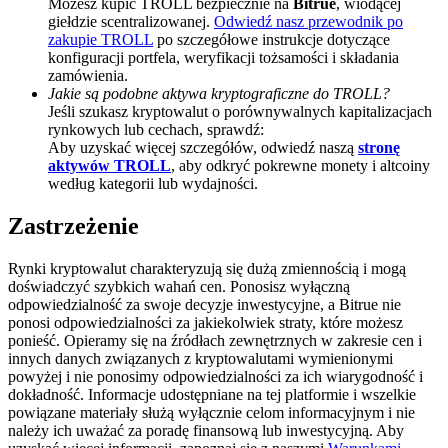
Możesz kupić TROLL bezpiecznie na
Bitrue
, wiodącej
giełdzie scentralizowanej.
Odwiedź nasz przewodnik po
Deposit CASHCAT & Win
zakupie TROLL
po szczegółowe instrukcje dotyczące
konfiguracji portfela, weryfikacji tożsamości i składania
Share 500000 CASHCAT prize pool
zamówienia.
Jakie są podobne aktywa kryptograficzne do TROLL?
Jeśli szukasz kryptowalut o porównywalnych kapitalizacjach
rynkowych lub cechach, sprawdź:
Aby uzyskać więcej szczegółów, odwiedź naszą
stronę
Exclusive for BitMart Users
aktywów TROLL
, aby odkryć pokrewne monety i altcoiny
Register & Trade to Win 500,000 USDT
według kategorii lub wydajności.
Zastrzeżenie
Precious Metals Trading Carnival
Rynki kryptowalut charakteryzują się dużą zmiennością i mogą
doświadczyć szybkich wahań cen. Ponosisz wyłączną
Trade Gold & Silver · 33,333 USDT Bonus
odpowiedzialność za swoje decyzje inwestycyjne, a Bitrue nie
ponosi odpowiedzialności za jakiekolwiek straty, które możesz
ponieść. Opieramy się na źródłach zewnętrznych w zakresie cen i
innych danych związanych z kryptowalutami wymienionymi
powyżej i nie ponosimy odpowiedzialności za ich wiarygodność i
USDT New User Exclusive 10% APR
dokładność. Informacje udostępniane na tej platformie i wszelkie
powiązane materiały służą wyłącznie celom informacyjnym i nie
USDT Flexible Staking | Daily Rewards
należy ich uważać za poradę finansową lub inwestycyjną. Aby