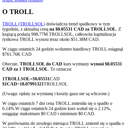
O TROLL
TROLL (TROLLSOL)
doświadcza trend spadkowy w tym
Kontrakty terminowe COIN-M
tygodniu, z aktualną ceną
na $0.05531 CAD za TROLLSOL
. Z
krążącą podażą 998.77M TROLLSOL, całkowita kapitalizacja
Kontrakty terminowe na kryptowaluty
rynkowa TROLL wynosi teraz około $51.38M CAD.
W ciągu ostatnich 24 godzin wolumen handlowy TROLL osiągnął
$761.76K CAD
TradFi
Obecnie,
TROLLSOL do CAD
kurs wymiany
wynosi $0.05531
Instrumenty pochodne na akcje, forex, metale szlachetne i
CAD za 1 TROLLSOL
. To oznacza:
towary
1
TROLLSOL
=
$
0.05531
CAD
$
1
CAD
=
18.07991321
TROLLSOL
(Uwaga: opłaty za wymianę i koszty gazu nie są wliczone.)
W ciągu ostatnich 7 dni cena TROLL zmieniła się o spadło o
6.14%.
W ciągu ostatnich 24 godzin kurs wahał się o 2.12%,
osiągając maksimum $0 CAD i minimum $0 CAD.
W porównaniu do zeszłego miesiąca TROLL zmienił się o spadła o