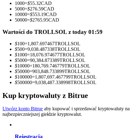
1000
=
$
55.32
CAD
5000
=
$
276.59
CAD
Zostań traderem kopiującym
10000
=
$
553.19
CAD
50000
=
$
2765.95
CAD
Ciesz się podziałem zysków i prowizjami z kopiowania
transakcji
Wartości do TROLLSOL z today 01:59
$
100
=
1,807.697467
TROLLSOL
$
500
=
9,038.487338
TROLLSOL
$
1000
=
18,076.974677
TROLLSOL
$
5000
=
90,384.873389
TROLLSOL
$
10000
=
180,769.746779
TROLLSOL
$
50000
=
903,848.733899
TROLLSOL
$
100000
=
1,807,697.467799
TROLLSOL
$
500000
=
9,038,487.338998
TROLLSOL
Informacja
Kup kryptowaluty z Bitrue
Analiza Big Data, w tym informacje handlowe itp.
Utwórz konto Bitrue
aby kupować i sprzedawać kryptowaluty na
najbezpieczniejszej giełdzie kryptowalut.
Rejestracja