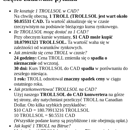
Ile kosztuje 1 TROLLSOL w CAD?
Na chwilę obecną,
1 TROLL (TROLLSOL jest wart około
$0.05531 CAD.
Ta wartość aktualizuje się w czasie
rzeczywistym na podstawie bieżącego kursu rynkowego.
Ile TROLLSOL mogę dostać za 1 CAD?
Przy obecnym kursie wymiany,
$1 CAD może kupić
18.07991321 TROLLSOL.
Ta wartość waha się w
zależności od warunków rynkowych.
Polecaj
Jak zmieniła się cena TROLL w czasie?
24 godziny:
Cena TROLL zmieniła się o
spadła o
Zaproś przyjaciela, aby otrzymać nagrody pieniężne
nieznacznie
od wczoraj.
30 dni:
Kurs TROLLSOL do CAD
spadła
w porównaniu do
Deposit CASHCAT & Win
zeszłego miesiąca.
1 rok:
TROLL odnotował
znaczny spadek ceny
w ciągu
ostatniego roku.
Jak przekonwertować TROLLSOL na CAD?
Użyj naszego
TROLLSOL do CAD konwertera
na górze
tej strony, aby natychmiast przeliczyć TROLL na Canadian
Dollar. Oto kilka szybkich przykładów:
$10 CAD = 180.79913216 TROLLSOL
10 TROLLSOL = $0.5531 CAD
(Wszystkie podane kursy są przybliżone i nie obejmują opłat.)
Jak kupić 1 TROLL na Bitrue?