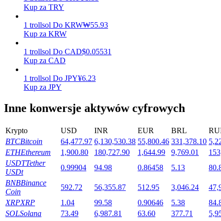
Kup za TRY
1
trollsol
Do
KRW
₩
55.93
Kup za KRW
Stawianie
1
trollsol
Do
CAD
$
0.05531
Wysokie zyski i natychmiastowy dostęp
Kup za CAD
1
trollsol
Do
JPY
¥
6.23
Kup za JPY
Inne konwersje aktywów cyfrowych
Krypto
USD
INR
EUR
BRL
RU
BTC
Bitcoin
64,477.97
6,130,530.38
55,800.46
331,378.10
5,2
ETH
Ethereum
1,900.80
180,727.90
1,644.99
9,769.01
153
Launchpool
USDT
Tether
0.99904
94.98
0.86458
5.13
80.
Elastyczne stawianie zakładów, aby zarabiać na popularnych
USDt
tokenach
BNB
Binance
592.72
56,355.87
512.95
3,046.24
47,
Coin
XRP
XRP
1.04
99.58
0.90646
5.38
84.
SOL
Solana
73.49
6,987.81
63.60
377.71
5,9