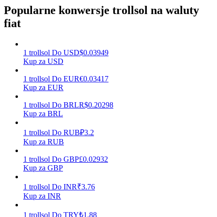
Popularne konwersje trollsol na waluty
fiat
Zarabiać
1
trollsol
Do
USD
$
0.03949
Kup za USD
1
trollsol
Do
EUR
€
0.03417
Kup za EUR
1
trollsol
Do
BRL
R$
0.20298
Kup za BRL
1
trollsol
Do
RUB
₽
3.2
Mocna Świnka
Kup za RUB
Codziennie zdobywaj konkurencyjne nagrody
1
trollsol
Do
GBP
£
0.02932
Kup za GBP
1
trollsol
Do
INR
₹
3.76
Kup za INR
1
trollsol
Do
TRY
₺
1.88