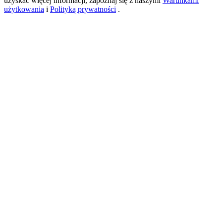
uzyskać więcej informacji, zapoznaj się z naszymi
Warunkami
użytkowania
i
Polityką prywatności
.
New Listing Futures Fest
Trade New Futures, Win 200,000 USDT
Crypto World Cup 2026: Grand Finale
77,777+3k Rewards
Więcej wydarzeń