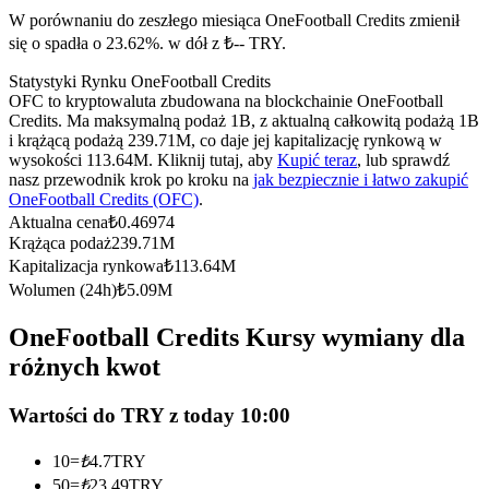
Kontrakty terminowe na USDC
W porównaniu do zeszłego miesiąca OneFootball Credits zmienił
Kontrakty futures wykorzystujące USDC jako zabezpieczenie
się o spadła o 23.62%. w dół z ₺-- TRY.
Statystyki Rynku OneFootball Credits
OFC to kryptowaluta zbudowana na blockchainie OneFootball
Credits. Ma maksymalną podaż 1B, z aktualną całkowitą podażą 1B
i krążącą podażą 239.71M, co daje jej kapitalizację rynkową w
wysokości 113.64M. Kliknij tutaj, aby
Kupić teraz
, lub sprawdź
nasz przewodnik krok po kroku na
jak bezpiecznie i łatwo zakupić
OneFootball Credits (OFC)
.
Aktualna cena
₺
0.46974
Krążąca podaż
239.71M
Kopiowanie Transakcji
Kapitalizacja rynkowa
₺
113.64M
Wolumen (24h)
₺
5.09M
Dołącz do najlepszych traderów
OneFootball Credits Kursy wymiany dla
różnych kwot
Wartości do TRY z today 10:00
10
=
₺
4.7
TRY
50
=
₺
23.49
TRY