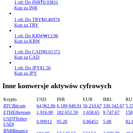
1
ofc
Do
INR
₹
0.93811
Kup za INR
1
ofc
Do
TRY
₺
0.46974
Stawianie
Kup za TRY
Wysokie zyski i natychmiastowy dostęp
1
ofc
Do
KRW
₩
13.96
Kup za KRW
1
ofc
Do
CAD
$
0.01372
Kup za CAD
1
ofc
Do
JPY
¥
1.56
Kup za JPY
Inne konwersje aktywów cyfrowych
Launchpool
Krypto
USD
INR
EUR
BRL
RU
Elastyczne stawianie zakładów, aby zarabiać na popularnych
BTC
Bitcoin
64,962.86
6,189,949.91
56,210.67
330,342.67
5,3
tokenach
ETH
Ethereum
1,916.90
182,651.59
1,658.65
9,747.67
158
USDT
Tether
0.99912
95.20
0.86451
5.08
82.
USDt
BNB
Binance