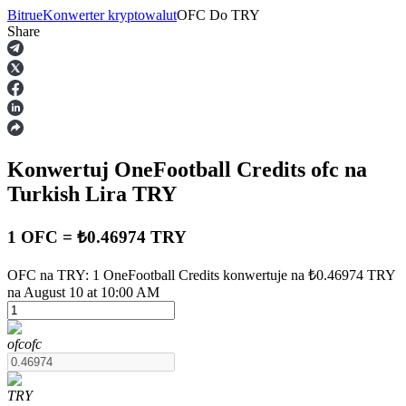
Bitrue
Konwerter kryptowalut
OFC
Do
TRY
Share
Kontrakty terminowe
Konwertuj OneFootball Credits
ofc
na
Turkish Lira
TRY
1 OFC = ₺0.46974 TRY
Kontrakty terminowe na USDT
OFC na TRY: 1 OneFootball Credits konwertuje na ₺0.46974 TRY
na August 10 at 10:00 AM
Kontrakty futures wykorzystujące USDT jako zabezpieczenie
ofc
ofc
TRY