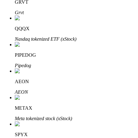
Bitrue
AI
GRVT
Grvt
QQQX
Nasdaq tokenized ETF (xStock)
Bitruści Partnerzy
PIPEDOG
Pipedog
AEON
AEON
METAX
Afiliaci Bitrue
Meta tokenized stock (xStock)
Aż do 65% prowizji!
SPYX