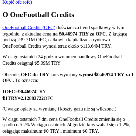
Kupić
ofc
(
ofc
)
O OneFootball Credits
OneFootball Credits (OFC)
doświadcza trend spadkowy w tym
Kontrakty terminowe COIN-M
tygodniu, z aktualną ceną
na ₺0.46974 TRY za OFC
. Z krążącą
Kontrakty terminowe na kryptowaluty
podażą 239.71M OFC, całkowita kapitalizacja rynkowa
OneFootball Credits wynosi teraz około ₺113.64M TRY.
W ciągu ostatnich 24 godzin wolumen handlowy OneFootball
TradFi
Credits osiągnął ₺5.09M TRY
Instrumenty pochodne na akcje, forex, metale szlachetne i
Obecnie,
OFC do TRY
kurs wymiany
wynosi ₺0.46974 TRY za 1
towary
OFC
. To oznacza:
1
OFC
=
₺
0.46974
TRY
₺
1
TRY
=
2.12883722
OFC
(Uwaga: opłaty za wymianę i koszty gazu nie są wliczone.)
W ciągu ostatnich 7 dni cena OneFootball Credits zmieniła się o
spadło o 5.2%.
W ciągu ostatnich 24 godzin kurs wahał się o 1.2%,
osiągając maksimum ₺0 TRY i minimum ₺0 TRY.