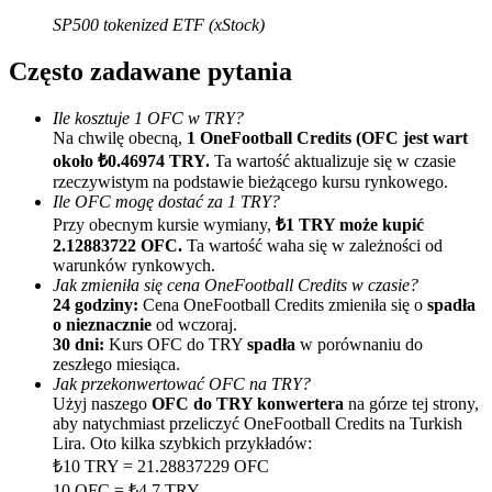
SP500 tokenized ETF (xStock)
Często zadawane pytania
Ile kosztuje 1 OFC w TRY?
Na chwilę obecną,
1 OneFootball Credits (OFC jest wart
około ₺0.46974 TRY.
Ta wartość aktualizuje się w czasie
rzeczywistym na podstawie bieżącego kursu rynkowego.
Polecaj
Ile OFC mogę dostać za 1 TRY?
Zaproś przyjaciela, aby otrzymać nagrody pieniężne
Przy obecnym kursie wymiany,
₺1 TRY może kupić
2.12883722 OFC.
Ta wartość waha się w zależności od
BTC Welcome Rewards
warunków rynkowych.
Jak zmieniła się cena OneFootball Credits w czasie?
24 godziny:
Cena OneFootball Credits zmieniła się o
spadła
o nieznacznie
od wczoraj.
30 dni:
Kurs OFC do TRY
spadła
w porównaniu do
zeszłego miesiąca.
Jak przekonwertować OFC na TRY?
Użyj naszego
OFC do TRY konwertera
na górze tej strony,
aby natychmiast przeliczyć OneFootball Credits na Turkish
Lira. Oto kilka szybkich przykładów:
₺10 TRY = 21.28837229 OFC
10 OFC = ₺4.7 TRY