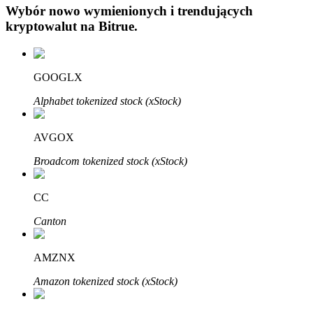
Wybór nowo wymienionych i trendujących
kryptowalut na
Bitrue
.
GOOGLX
Alphabet tokenized stock (xStock)
Automatyczna inwestycja
Zdobądź długoterminowy zysk i elastyczne zainteresowania
AVGOX
Broadcom tokenized stock (xStock)
CC
Canton
AMZNX
Naucz się stakingu
Amazon tokenized stock (xStock)
Dowiedz się, jak uzyskać dochód pasywny