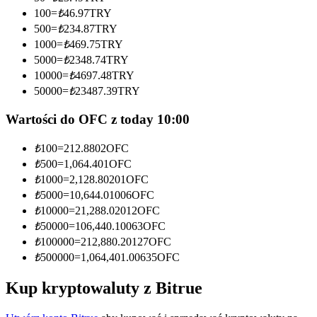
100
=
₺
46.97
TRY
Zostań traderem kopiującym
500
=
₺
234.87
TRY
1000
=
₺
469.75
TRY
Ciesz się podziałem zysków i prowizjami z kopiowania
5000
=
₺
2348.74
TRY
transakcji
10000
=
₺
4697.48
TRY
50000
=
₺
23487.39
TRY
Wartości do OFC z today 10:00
₺
100
=
212.8802
OFC
₺
500
=
1,064.401
OFC
₺
1000
=
2,128.80201
OFC
₺
5000
=
10,644.01006
OFC
Informacja
₺
10000
=
21,288.02012
OFC
₺
50000
=
106,440.10063
OFC
Analiza Big Data, w tym informacje handlowe itp.
₺
100000
=
212,880.20127
OFC
₺
500000
=
1,064,401.00635
OFC
Kup kryptowaluty z Bitrue