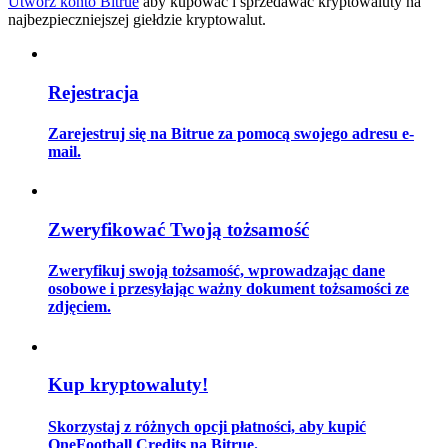
Utwórz konto Bitrue
aby kupować i sprzedawać kryptowaluty na
najbezpieczniejszej giełdzie kryptowalut.
Przewodnik
Rejestracja
Przewodnik dla początkujących dotyczący kontraktów futures
Zarejestruj się na Bitrue za pomocą swojego adresu e-
mail.
Zweryfikować Twoją tożsamość
Zweryfikuj swoją tożsamość, wprowadzając dane
osobowe i przesyłając ważny dokument tożsamości ze
zdjęciem.
Strategie handlowe
Dowiedz się, jak zachować rentowność
Kup kryptowaluty!
Skorzystaj z różnych opcji płatności, aby kupić
OneFootball Credits na Bitrue.