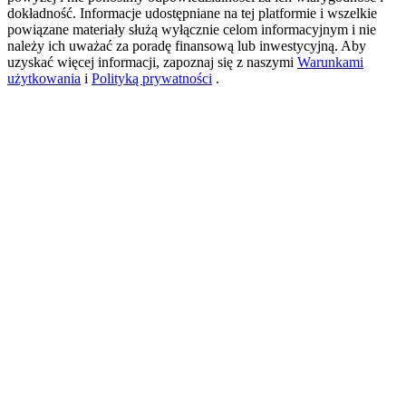
dokładność. Informacje udostępniane na tej platformie i wszelkie
powiązane materiały służą wyłącznie celom informacyjnym i nie
należy ich uważać za poradę finansową lub inwestycyjną. Aby
USDT New User Exclusive 10% APR
uzyskać więcej informacji, zapoznaj się z naszymi
Warunkami
użytkowania
i
Polityką prywatności
.
USDT Flexible Staking | Daily Rewards
BTC New User Exclusive: 6.5% APR
BTC Flexible Staking | Daily Rewards
Więcej wydarzeń