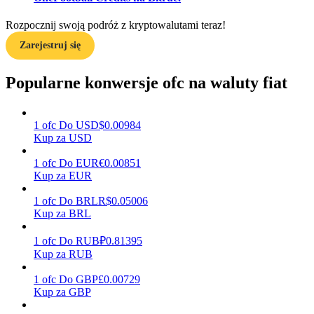
Rozpocznij swoją podróż z kryptowalutami teraz!
Zarejestruj się
Zarabiać
Popularne konwersje ofc na waluty fiat
1
ofc
Do
USD
$
0.00984
Kup za USD
1
ofc
Do
EUR
€
0.00851
Kup za EUR
Mocna Świnka
1
ofc
Do
BRL
R$
0.05006
Kup za BRL
Codziennie zdobywaj konkurencyjne nagrody
1
ofc
Do
RUB
₽
0.81395
Kup za RUB
1
ofc
Do
GBP
£
0.00729
Kup za GBP