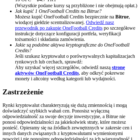
(Wszystkie podane kursy są przybliżone i nie obejmują opłat.)
BTC Welcome Rewards
Jak kupić 1 OneFootball Credits na Bitrue?
Możesz kupić OneFootball Credits bezpiecznie na
Bitrue
,
Deposit & Trade BTC to Share 25000 USDT prize pool!
wiodącej giełdzie scentralizowanej.
Odwiedź nasz
przewodnik po zakupie OneFootball Credits
po szczegółowe
instrukcje dotyczące konfiguracji portfela, weryfikacji
tożsamości i składania zamówienia.
Jakie są podobne aktywa kryptograficzne do OneFootball
Deposit CASHCAT & Win
Credits?
Jeśli szukasz kryptowalut o porównywalnych kapitalizacjach
Share 500000 CASHCAT prize pool
rynkowych lub cechach, sprawdź:
Aby uzyskać więcej szczegółów, odwiedź naszą
stronę
aktywów OneFootball Credits
, aby odkryć pokrewne
monety i altcoiny według kategorii lub wydajności.
Exclusive for BitMart Users
Zastrzeżenie
Register & Trade to Win 500,000 USDT
Rynki kryptowalut charakteryzują się dużą zmiennością i mogą
doświadczyć szybkich wahań cen. Ponosisz wyłączną
odpowiedzialność za swoje decyzje inwestycyjne, a Bitrue nie
Precious Metals Trading Carnival
ponosi odpowiedzialności za jakiekolwiek straty, które możesz
ponieść. Opieramy się na źródłach zewnętrznych w zakresie cen i
Trade Gold & Silver · 33,333 USDT Bonus
innych danych związanych z kryptowalutami wymienionymi
powyżej i nie ponosimy odpowiedzialności za ich wiarygodność i