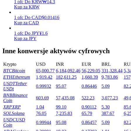
1
ofc
Do
KRW
₩
14.3
Kup za KRW
1
ofc
Do
CAD
$
0.01416
Stawianie
Kup za CAD
Wysokie zyski i natychmiastowy dostęp
1
ofc
Do
JPY
¥
1.6
Kup za JPY
Inne konwersje aktywów cyfrowych
Krypto
USD
INR
EUR
BRL
RU
BTC
Bitcoin
65,000.77
6,184,092.46
56,229.05
331,328.44
5,3
ETH
Ethereum
1,919.42
182,611.25
1,660.39
9,783.86
157
USDT
Tether
0.99932
95.07
0.86446
5.09
82.
USDt
Launchpool
BNB
Binance
603.69
57,435.08
522.23
3,077.23
49,
Coin
Elastyczne stawianie zakładów, aby zarabiać na popularnych
tokenach
XRP
XRP
1.04
99.10
0.90112
5.30
85.
SOL
Solana
76.05
7,235.83
65.79
387.67
6,2
USDC
USD
0.99944
95.08
0.86457
5.09
82.
Coin