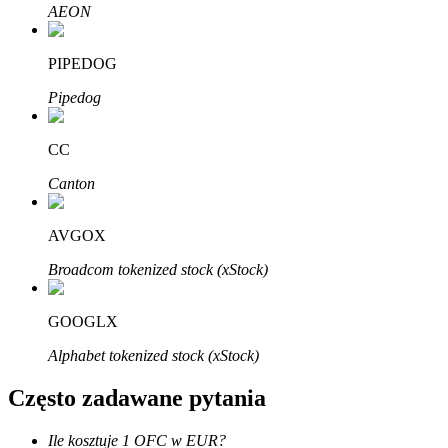
Bitrue
AI
AEON
PIPEDOG
Pipedog
CC
Bitruści Partnerzy
Canton
AVGOX
Broadcom tokenized stock (xStock)
GOOGLX
Alphabet tokenized stock (xStock)
Afiliaci Bitrue
Często zadawane pytania
Aż do 65% prowizji!
Ile kosztuje 1 OFC w EUR?