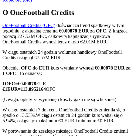
O OneFootball Credits
OneFootball Credits (OFC)
doświadcza trend spadkowy w tym
Kontrakty terminowe COIN-M
tygodniu, z aktualną ceną
na €0.00878 EUR za OFC
. Z krążącą
podażą 227.52M OFC, całkowita kapitalizacja rynkowa
Kontrakty terminowe na kryptowaluty
OneFootball Credits wynosi teraz około €2.01M EUR.
W ciągu ostatnich 24 godzin wolumen handlowy OneFootball
Credits osiągnął €7.55M EUR
TradFi
Obecnie,
OFC do EUR
kurs wymiany
wynosi €0.00878 EUR za
Instrumenty pochodne na akcje, forex, metale szlachetne i
1 OFC
. To oznacza:
towary
1
OFC
=
€
0.00878
EUR
€
1
EUR
=
113.8952164
OFC
(Uwaga: opłaty za wymianę i koszty gazu nie są wliczone.)
W ciągu ostatnich 7 dni cena OneFootball Credits zmieniła się o
spadło o 13.53%.
W ciągu ostatnich 24 godzin kurs wahał się o
5.94%, osiągając maksimum €0 EUR i minimum €0 EUR.
W porównaniu do zeszłego miesiąca OneFootball Credits zmienił