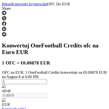
Bitrue
Konwerter kryptowalut
OFC
Do
EUR
Share
Kontrakty terminowe
Konwertuj OneFootball Credits
ofc
na
Euro
EUR
1 OFC = €0.00878 EUR
OFC na EUR: 1 OneFootball Credits konwertuje na €0.00878 EUR
Kontrakty terminowe na USDT
na August 8 at 6:00 PM
Kontrakty futures wykorzystujące USDT jako zabezpieczenie
ofc
ofc
EUR
Kupić
ofc
(
ofc
)