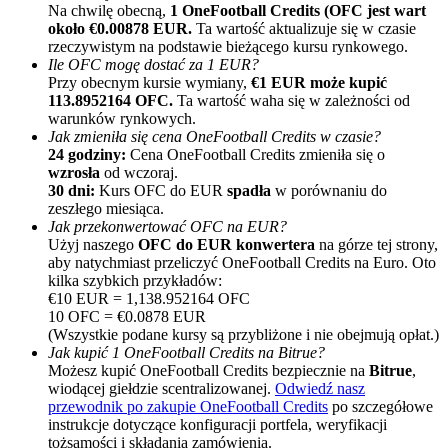
Na chwilę obecną,
1 OneFootball Credits (OFC jest wart
około €0.00878 EUR.
Ta wartość aktualizuje się w czasie
rzeczywistym na podstawie bieżącego kursu rynkowego.
Ile OFC mogę dostać za 1 EUR?
Przy obecnym kursie wymiany,
€1 EUR może kupić
113.8952164 OFC.
Ta wartość waha się w zależności od
warunków rynkowych.
Jak zmieniła się cena OneFootball Credits w czasie?
24 godziny:
Cena OneFootball Credits zmieniła się o
Polecaj
wzrosła
od wczoraj.
30 dni:
Kurs OFC do EUR
spadła
w porównaniu do
Zaproś przyjaciela, aby otrzymać nagrody pieniężne
zeszłego miesiąca.
Jak przekonwertować OFC na EUR?
BTC Welcome Rewards
Użyj naszego
OFC do EUR konwertera
na górze tej strony,
aby natychmiast przeliczyć OneFootball Credits na Euro. Oto
kilka szybkich przykładów:
€10 EUR = 1,138.952164 OFC
10 OFC = €0.0878 EUR
(Wszystkie podane kursy są przybliżone i nie obejmują opłat.)
Jak kupić 1 OneFootball Credits na Bitrue?
Możesz kupić OneFootball Credits bezpiecznie na
Bitrue
,
wiodącej giełdzie scentralizowanej.
Odwiedź nasz
przewodnik po zakupie OneFootball Credits
po szczegółowe
instrukcje dotyczące konfiguracji portfela, weryfikacji
tożsamości i składania zamówienia.