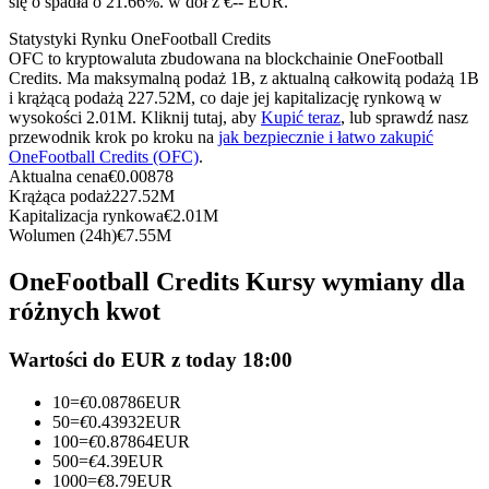
się o spadła o 21.66%. w dół z €-- EUR.
Kontrakty terminowe na USDC
Statystyki Rynku OneFootball Credits
Kontrakty futures wykorzystujące USDC jako zabezpieczenie
OFC to kryptowaluta zbudowana na blockchainie OneFootball
Credits. Ma maksymalną podaż 1B, z aktualną całkowitą podażą 1B
i krążącą podażą 227.52M, co daje jej kapitalizację rynkową w
wysokości 2.01M. Kliknij tutaj, aby
Kupić teraz
, lub sprawdź nasz
przewodnik krok po kroku na
jak bezpiecznie i łatwo zakupić
OneFootball Credits (OFC)
.
Aktualna cena
€
0.00878
Krążąca podaż
227.52M
Kapitalizacja rynkowa
€
2.01M
Wolumen (24h)
€
7.55M
Kopiowanie Transakcji
OneFootball Credits Kursy wymiany dla
Dołącz do najlepszych traderów
różnych kwot
Wartości do EUR z today 18:00
10
=
€
0.08786
EUR
50
=
€
0.43932
EUR
100
=
€
0.87864
EUR
500
=
€
4.39
EUR
1000
=
€
8.79
EUR