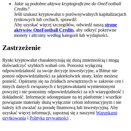
Jakie są podobne aktywa kryptograficzne do OneFootball
BTC Welcome Rewards
Credits?
Jeśli szukasz kryptowalut o porównywalnych kapitalizacjach
Deposit & Trade BTC to Share 25000 USDT prize pool!
rynkowych lub cechach, sprawdź:
Aby uzyskać więcej szczegółów, odwiedź naszą
stronę
aktywów OneFootball Credits
, aby odkryć pokrewne
monety i altcoiny według kategorii lub wydajności.
Deposit CASHCAT & Win
Zastrzeżenie
Share 500000 CASHCAT prize pool
Rynki kryptowalut charakteryzują się dużą zmiennością i mogą
doświadczyć szybkich wahań cen. Ponosisz wyłączną
odpowiedzialność za swoje decyzje inwestycyjne, a Bitrue nie
ponosi odpowiedzialności za jakiekolwiek straty, które możesz
Exclusive for BitMart Users
ponieść. Opieramy się na źródłach zewnętrznych w zakresie cen i
innych danych związanych z kryptowalutami wymienionymi
Register & Trade to Win 500,000 USDT
powyżej i nie ponosimy odpowiedzialności za ich wiarygodność i
dokładność. Informacje udostępniane na tej platformie i wszelkie
powiązane materiały służą wyłącznie celom informacyjnym i nie
należy ich uważać za poradę finansową lub inwestycyjną. Aby
uzyskać więcej informacji, zapoznaj się z naszymi
Warunkami
Precious Metals Trading Carnival
użytkowania
i
Polityką prywatności
.
Trade Gold & Silver · 33,333 USDT Bonus