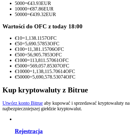
5000
=
€
43.93
EUR
10000
=
€
87.86
EUR
Zostań traderem kopiującym
50000
=
€
439.32
EUR
Ciesz się podziałem zysków i prowizjami z kopiowania
Wartości do OFC z today 18:00
transakcji
€
10
=
1,138.1157
OFC
€
50
=
5,690.57853
OFC
€
100
=
11,381.15706
OFC
€
500
=
56,905.7853
OFC
€
1000
=
113,811.57061
OFC
€
5000
=
569,057.85307
OFC
€
10000
=
1,138,115.70614
OFC
€
50000
=
5,690,578.53074
OFC
Kup kryptowaluty z Bitrue
Informacja
Analiza Big Data, w tym informacje handlowe itp.
Utwórz konto Bitrue
aby kupować i sprzedawać kryptowaluty na
najbezpieczniejszej giełdzie kryptowalut.
Rejestracja