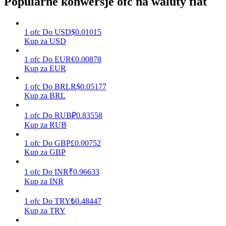
Popularne konwersje ofc na waluty fiat
1
ofc
Do
USD
$
0.01015
Zarabiać
Kup za USD
1
ofc
Do
EUR
€
0.00878
Kup za EUR
1
ofc
Do
BRL
R$
0.05177
Kup za BRL
1
ofc
Do
RUB
₽
0.83558
Kup za RUB
Mocna Świnka
1
ofc
Do
GBP
£
0.00752
Kup za GBP
Codziennie zdobywaj konkurencyjne nagrody
1
ofc
Do
INR
₹
0.96633
Kup za INR
1
ofc
Do
TRY
₺
0.48447
Kup za TRY