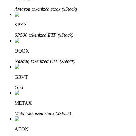
Amazon tokenized stock (xStock)
SPYX
SP500 tokenized ETF (xStock)
Automatyczna inwestycja
QQQX
Zdobądź długoterminowy zysk i elastyczne zainteresowania
Nasdaq tokenized ETF (xStock)
GRVT
Grvt
METAX
Meta tokenized stock (xStock)
Naucz się stakingu
Dowiedz się, jak uzyskać dochód pasywny
AEON