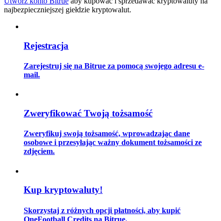
Utwórz konto Bitrue
aby kupować i sprzedawać kryptowaluty na
najbezpieczniejszej giełdzie kryptowalut.
Przewodnik
Rejestracja
Przewodnik dla początkujących dotyczący kontraktów futures
Zarejestruj się na Bitrue za pomocą swojego adresu e-
mail.
Zweryfikować Twoją tożsamość
Zweryfikuj swoją tożsamość, wprowadzając dane
osobowe i przesyłając ważny dokument tożsamości ze
zdjęciem.
Strategie handlowe
Dowiedz się, jak zachować rentowność
Kup kryptowaluty!
Skorzystaj z różnych opcji płatności, aby kupić
OneFootball Credits na Bitrue.