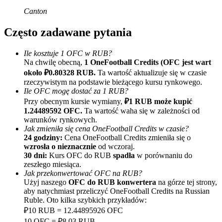
Canton
Często zadawane pytania
Ile kosztuje 1 OFC w RUB?
Na chwilę obecną,
1 OneFootball Credits (OFC jest wart
około ₽0.80328 RUB.
Ta wartość aktualizuje się w czasie
rzeczywistym na podstawie bieżącego kursu rynkowego.
Polecaj
Ile OFC mogę dostać za 1 RUB?
Zaproś przyjaciela, aby otrzymać nagrody pieniężne
Przy obecnym kursie wymiany,
₽1 RUB może kupić
1.24489592 OFC.
Ta wartość waha się w zależności od
BTC Welcome Rewards
warunków rynkowych.
Jak zmieniła się cena OneFootball Credits w czasie?
24 godziny:
Cena OneFootball Credits zmieniła się o
wzrosła o nieznacznie
od wczoraj.
30 dni:
Kurs OFC do RUB
spadła
w porównaniu do
zeszłego miesiąca.
Jak przekonwertować OFC na RUB?
Użyj naszego
OFC do RUB konwertera
na górze tej strony,
aby natychmiast przeliczyć OneFootball Credits na Russian
Ruble. Oto kilka szybkich przykładów:
₽10 RUB = 12.44895926 OFC
10 OFC = ₽8.03 RUB