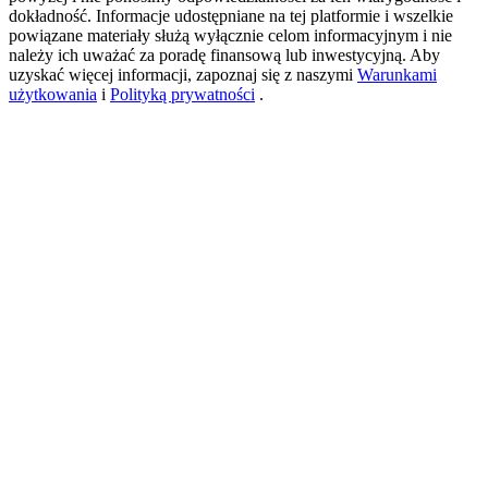
dokładność. Informacje udostępniane na tej platformie i wszelkie
powiązane materiały służą wyłącznie celom informacyjnym i nie
należy ich uważać za poradę finansową lub inwestycyjną. Aby
USDT New User Exclusive 10% APR
uzyskać więcej informacji, zapoznaj się z naszymi
Warunkami
użytkowania
i
Polityką prywatności
.
USDT Flexible Staking | Daily Rewards
BTC New User Exclusive: 6.5% APR
BTC Flexible Staking | Daily Rewards
Więcej wydarzeń