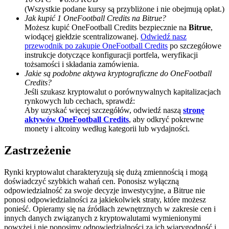
(Wszystkie podane kursy są przybliżone i nie obejmują opłat.)
BTC Welcome Rewards
Jak kupić 1 OneFootball Credits na Bitrue?
Możesz kupić OneFootball Credits bezpiecznie na
Bitrue
,
Deposit & Trade BTC to Share 25000 USDT prize pool!
wiodącej giełdzie scentralizowanej.
Odwiedź nasz
przewodnik po zakupie OneFootball Credits
po szczegółowe
instrukcje dotyczące konfiguracji portfela, weryfikacji
tożsamości i składania zamówienia.
Jakie są podobne aktywa kryptograficzne do OneFootball
Deposit CASHCAT & Win
Credits?
Jeśli szukasz kryptowalut o porównywalnych kapitalizacjach
Share 500000 CASHCAT prize pool
rynkowych lub cechach, sprawdź:
Aby uzyskać więcej szczegółów, odwiedź naszą
stronę
aktywów OneFootball Credits
, aby odkryć pokrewne
monety i altcoiny według kategorii lub wydajności.
Exclusive for BitMart Users
Zastrzeżenie
Register & Trade to Win 500,000 USDT
Rynki kryptowalut charakteryzują się dużą zmiennością i mogą
doświadczyć szybkich wahań cen. Ponosisz wyłączną
odpowiedzialność za swoje decyzje inwestycyjne, a Bitrue nie
Precious Metals Trading Carnival
ponosi odpowiedzialności za jakiekolwiek straty, które możesz
ponieść. Opieramy się na źródłach zewnętrznych w zakresie cen i
Trade Gold & Silver · 33,333 USDT Bonus
innych danych związanych z kryptowalutami wymienionymi
powyżej i nie ponosimy odpowiedzialności za ich wiarygodność i