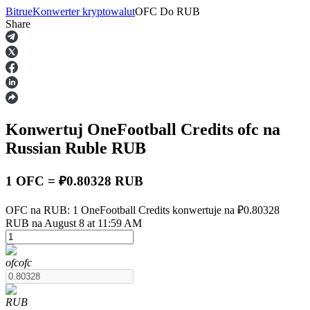
Bitrue
Konwerter kryptowalut
OFC
Do
RUB
Share
Kontrakty terminowe
Konwertuj OneFootball Credits
ofc
na
Russian Ruble
RUB
1 OFC = ₽0.80328 RUB
Kontrakty terminowe na USDT
OFC na RUB: 1 OneFootball Credits konwertuje na ₽0.80328
RUB na August 8 at 11:59 AM
Kontrakty futures wykorzystujące USDT jako zabezpieczenie
ofc
ofc
RUB