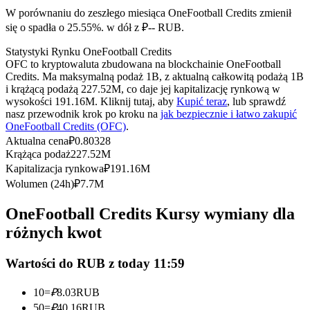
Kontrakty terminowe na USDC
W porównaniu do zeszłego miesiąca OneFootball Credits zmienił
Kontrakty futures wykorzystujące USDC jako zabezpieczenie
się o spadła o 25.55%. w dół z ₽-- RUB.
Statystyki Rynku OneFootball Credits
OFC to kryptowaluta zbudowana na blockchainie OneFootball
Credits. Ma maksymalną podaż 1B, z aktualną całkowitą podażą 1B
i krążącą podażą 227.52M, co daje jej kapitalizację rynkową w
wysokości 191.16M. Kliknij tutaj, aby
Kupić teraz
, lub sprawdź
nasz przewodnik krok po kroku na
jak bezpiecznie i łatwo zakupić
OneFootball Credits (OFC)
.
Aktualna cena
₽
0.80328
Krążąca podaż
227.52M
Kopiowanie Transakcji
Kapitalizacja rynkowa
₽
191.16M
Wolumen (24h)
₽
7.7M
Dołącz do najlepszych traderów
OneFootball Credits Kursy wymiany dla
różnych kwot
Wartości do RUB z today 11:59
10
=
₽
8.03
RUB
50
=
₽
40.16
RUB