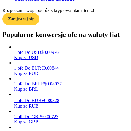
Rozpocznij swoją podróż z kryptowalutami teraz!
Zarejestruj się
Zarabiać
Popularne konwersje ofc na waluty fiat
1
ofc
Do
USD
$
0.00976
Kup za USD
1
ofc
Do
EUR
€
0.00844
Kup za EUR
Mocna Świnka
1
ofc
Do
BRL
R$
0.04977
Kup za BRL
Codziennie zdobywaj konkurencyjne nagrody
1
ofc
Do
RUB
₽
0.80328
Kup za RUB
1
ofc
Do
GBP
£
0.00723
Kup za GBP