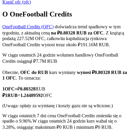
Kupić
ofc
(
ofc
)
O OneFootball Credits
OneFootball Credits (OFC)
doświadcza trend spadkowy w tym
Kontrakty terminowe COIN-M
tygodniu, z aktualną ceną
na ₽0.80328 RUB za OFC
. Z krążącą
Kontrakty terminowe na kryptowaluty
podażą 227.52M OFC, całkowita kapitalizacja rynkowa
OneFootball Credits wynosi teraz około ₽191.16M RUB.
W ciągu ostatnich 24 godzin wolumen handlowy OneFootball
TradFi
Credits osiągnął ₽7.7M RUB
Instrumenty pochodne na akcje, forex, metale szlachetne i
Obecnie,
OFC do RUB
kurs wymiany
wynosi ₽0.80328 RUB za
towary
1 OFC
. To oznacza:
1
OFC
=
₽
0.80328
RUB
₽
1
RUB
=
1.24489592
OFC
(Uwaga: opłaty za wymianę i koszty gazu nie są wliczone.)
W ciągu ostatnich 7 dni cena OneFootball Credits zmieniła się o
spadło o 9.96%.
W ciągu ostatnich 24 godzin kurs wahał się o
3.28%, osiągając maksimum ₽0 RUB i minimum ₽0 RUB.