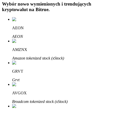
Wybór nowo wymienionych i trendujących
kryptowalut na
Bitrue
.
AEON
AEON
Automatyczna inwestycja
Zdobądź długoterminowy zysk i elastyczne zainteresowania
AMZNX
Amazon tokenized stock (xStock)
GRVT
Grvt
AVGOX
Naucz się stakingu
Broadcom tokenized stock (xStock)
Dowiedz się, jak uzyskać dochód pasywny