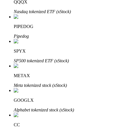
Bitrue
AI
QQQX
Nasdaq tokenized ETF (xStock)
PIPEDOG
Pipedog
Bitruści Partnerzy
SPYX
SP500 tokenized ETF (xStock)
METAX
Meta tokenized stock (xStock)
GOOGLX
Afiliaci Bitrue
Alphabet tokenized stock (xStock)
Aż do 65% prowizji!
CC