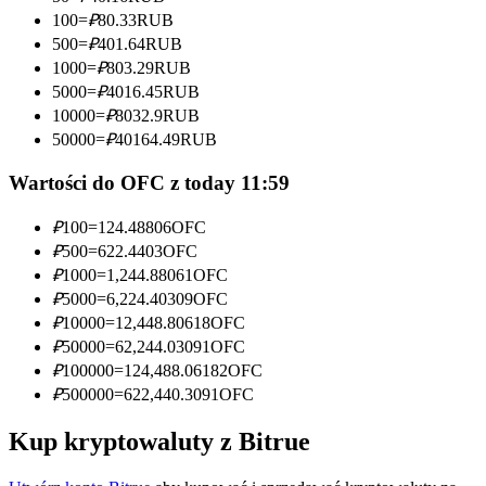
100
=
₽
80.33
RUB
Zostań traderem kopiującym
500
=
₽
401.64
RUB
1000
=
₽
803.29
RUB
Ciesz się podziałem zysków i prowizjami z kopiowania
5000
=
₽
4016.45
RUB
transakcji
10000
=
₽
8032.9
RUB
50000
=
₽
40164.49
RUB
Wartości do OFC z today 11:59
₽
100
=
124.48806
OFC
₽
500
=
622.4403
OFC
₽
1000
=
1,244.88061
OFC
₽
5000
=
6,224.40309
OFC
Informacja
₽
10000
=
12,448.80618
OFC
₽
50000
=
62,244.03091
OFC
Analiza Big Data, w tym informacje handlowe itp.
₽
100000
=
124,488.06182
OFC
₽
500000
=
622,440.3091
OFC
Kup kryptowaluty z Bitrue