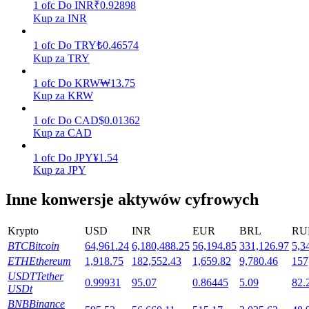
1
ofc
Do
INR
₹
0.92898
Kup za INR
1
ofc
Do
TRY
₺
0.46574
Stawianie
Kup za TRY
Wysokie zyski i natychmiastowy dostęp
1
ofc
Do
KRW
₩
13.75
Kup za KRW
1
ofc
Do
CAD
$
0.01362
Kup za CAD
1
ofc
Do
JPY
¥
1.54
Kup za JPY
Inne konwersje aktywów cyfrowych
Launchpool
Krypto
USD
INR
EUR
BRL
RU
Elastyczne stawianie zakładów, aby zarabiać na popularnych
BTC
Bitcoin
64,961.24
6,180,488.25
56,194.85
331,126.97
5,3
tokenach
ETH
Ethereum
1,918.75
182,552.43
1,659.82
9,780.46
157
USDT
Tether
0.99931
95.07
0.86445
5.09
82.
USDt
BNB
Binance