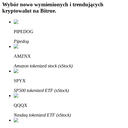
Wybór nowo wymienionych i trendujących
kryptowalut na
Bitrue
.
PIPEDOG
Pipedog
Automatyczna inwestycja
Zdobądź długoterminowy zysk i elastyczne zainteresowania
AMZNX
Amazon tokenized stock (xStock)
SPYX
SP500 tokenized ETF (xStock)
QQQX
Naucz się stakingu
Nasdaq tokenized ETF (xStock)
Dowiedz się, jak uzyskać dochód pasywny