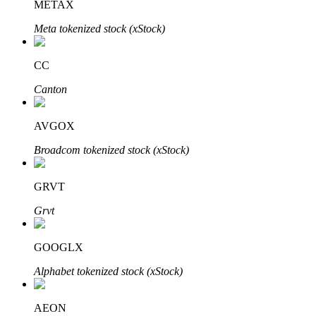
Bitrue
AI
METAX
Meta tokenized stock (xStock)
CC
Canton
Bitruści Partnerzy
AVGOX
Broadcom tokenized stock (xStock)
GRVT
Grvt
GOOGLX
Afiliaci Bitrue
Alphabet tokenized stock (xStock)
Aż do 65% prowizji!
AEON