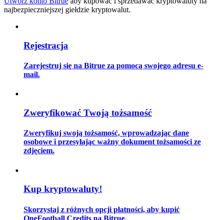
Utwórz konto Bitrue
aby kupować i sprzedawać kryptowaluty na
najbezpieczniejszej giełdzie kryptowalut.
Przewodnik
Rejestracja
Przewodnik dla początkujących dotyczący kontraktów futures
Zarejestruj się na Bitrue za pomocą swojego adresu e-
mail.
Zweryfikować Twoją tożsamość
Zweryfikuj swoją tożsamość, wprowadzając dane
osobowe i przesyłając ważny dokument tożsamości ze
zdjęciem.
Strategie handlowe
Dowiedz się, jak zachować rentowność
Kup kryptowaluty!
Skorzystaj z różnych opcji płatności, aby kupić
OneFootball Credits na Bitrue.