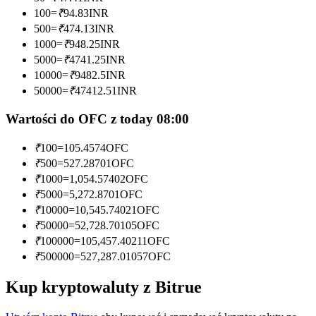
100
=
₹
94.83
INR
Zostań traderem kopiującym
500
=
₹
474.13
INR
1000
=
₹
948.25
INR
Ciesz się podziałem zysków i prowizjami z kopiowania
5000
=
₹
4741.25
INR
transakcji
10000
=
₹
9482.5
INR
50000
=
₹
47412.51
INR
Wartości do OFC z today 08:00
₹
100
=
105.4574
OFC
₹
500
=
527.28701
OFC
₹
1000
=
1,054.57402
OFC
₹
5000
=
5,272.8701
OFC
Informacja
₹
10000
=
10,545.74021
OFC
₹
50000
=
52,728.70105
OFC
Analiza Big Data, w tym informacje handlowe itp.
₹
100000
=
105,457.40211
OFC
₹
500000
=
527,287.01057
OFC
Kup kryptowaluty z Bitrue