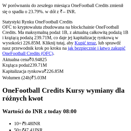
Kontrakty terminowe na USDC
W porównaniu do zeszłego miesiąca OneFootball Credits zmienił
Kontrakty futures wykorzystujące USDC jako zabezpieczenie
się o spadła o 23.79%. w dół z ₹-- INR.
Statystyki Rynku OneFootball Credits
OFC to kryptowaluta zbudowana na blockchainie OneFootball
Credits. Ma maksymalną podaż 1B, z aktualną całkowitą podażą 1B
i krążącą podażą 239.71M, co daje jej kapitalizację rynkową w
wysokości 226.85M. Kliknij tutaj, aby
Kupić teraz
, lub sprawdź
nasz przewodnik krok po kroku na
jak bezpiecznie i łatwo zakupić
OneFootball Credits (OFC)
.
Aktualna cena
₹
0.94825
Krążąca podaż
239.71M
Kopiowanie Transakcji
Kapitalizacja rynkowa
₹
226.85M
Wolumen (24h)
₹
5.03M
Dołącz do najlepszych traderów
OneFootball Credits Kursy wymiany dla
różnych kwot
Wartości do INR z today 08:00
10
=
₹
9.48
INR
50
=
₹
47.41
INR