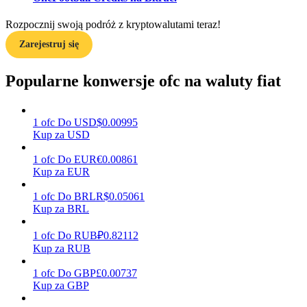
Rozpocznij swoją podróż z kryptowalutami teraz!
Zarejestruj się
Zarabiać
Popularne konwersje ofc na waluty fiat
1
ofc
Do
USD
$
0.00995
Kup za USD
1
ofc
Do
EUR
€
0.00861
Kup za EUR
Mocna Świnka
1
ofc
Do
BRL
R$
0.05061
Kup za BRL
Codziennie zdobywaj konkurencyjne nagrody
1
ofc
Do
RUB
₽
0.82112
Kup za RUB
1
ofc
Do
GBP
£
0.00737
Kup za GBP