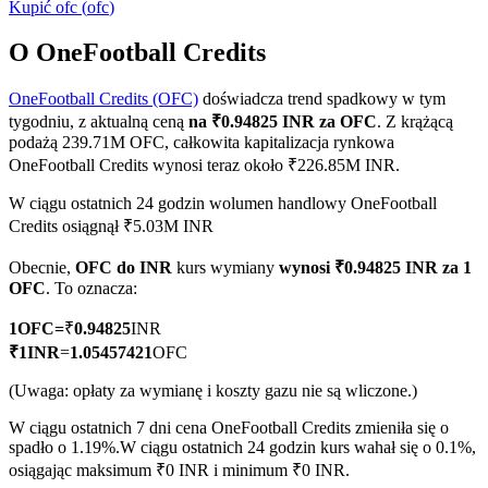
Kupić
ofc
(
ofc
)
O OneFootball Credits
OneFootball Credits (OFC)
doświadcza trend spadkowy w tym
Kontrakty terminowe COIN-M
tygodniu, z aktualną ceną
na ₹0.94825 INR za OFC
. Z krążącą
Kontrakty terminowe na kryptowaluty
podażą 239.71M OFC, całkowita kapitalizacja rynkowa
OneFootball Credits wynosi teraz około ₹226.85M INR.
W ciągu ostatnich 24 godzin wolumen handlowy OneFootball
TradFi
Credits osiągnął ₹5.03M INR
Instrumenty pochodne na akcje, forex, metale szlachetne i
Obecnie,
OFC do INR
kurs wymiany
wynosi ₹0.94825 INR za 1
towary
OFC
. To oznacza:
1
OFC
=
₹
0.94825
INR
₹
1
INR
=
1.05457421
OFC
(Uwaga: opłaty za wymianę i koszty gazu nie są wliczone.)
W ciągu ostatnich 7 dni cena OneFootball Credits zmieniła się o
spadło o 1.19%.
W ciągu ostatnich 24 godzin kurs wahał się o 0.1%,
osiągając maksimum ₹0 INR i minimum ₹0 INR.