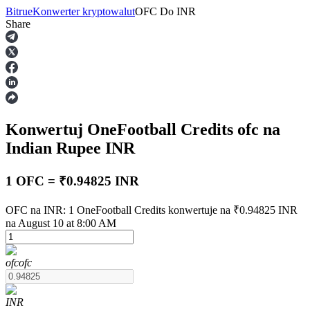
Bitrue
Konwerter kryptowalut
OFC
Do
INR
Share
Kontrakty terminowe
Konwertuj OneFootball Credits
ofc
na
Indian Rupee
INR
1 OFC = ₹0.94825 INR
Kontrakty terminowe na USDT
OFC na INR: 1 OneFootball Credits konwertuje na ₹0.94825 INR
na August 10 at 8:00 AM
Kontrakty futures wykorzystujące USDT jako zabezpieczenie
ofc
ofc
INR