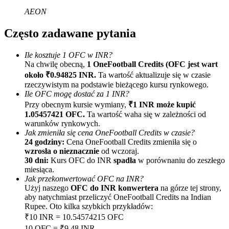
AEON
Często zadawane pytania
Ile kosztuje 1 OFC w INR?
Na chwilę obecną,
1 OneFootball Credits (OFC jest wart
około ₹0.94825 INR.
Ta wartość aktualizuje się w czasie
rzeczywistym na podstawie bieżącego kursu rynkowego.
Polecaj
Ile OFC mogę dostać za 1 INR?
Zaproś przyjaciela, aby otrzymać nagrody pieniężne
Przy obecnym kursie wymiany,
₹1 INR może kupić
1.05457421 OFC.
Ta wartość waha się w zależności od
BTC Welcome Rewards
warunków rynkowych.
Jak zmieniła się cena OneFootball Credits w czasie?
24 godziny:
Cena OneFootball Credits zmieniła się o
wzrosła o nieznacznie
od wczoraj.
30 dni:
Kurs OFC do INR
spadła
w porównaniu do zeszłego
miesiąca.
Jak przekonwertować OFC na INR?
Użyj naszego
OFC do INR konwertera
na górze tej strony,
aby natychmiast przeliczyć OneFootball Credits na Indian
Rupee. Oto kilka szybkich przykładów:
₹10 INR = 10.54574215 OFC
10 OFC = ₹9.48 INR