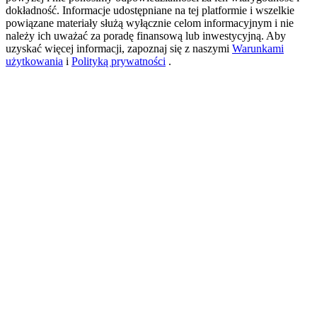
dokładność. Informacje udostępniane na tej platformie i wszelkie
powiązane materiały służą wyłącznie celom informacyjnym i nie
należy ich uważać za poradę finansową lub inwestycyjną. Aby
USDT New User Exclusive 10% APR
uzyskać więcej informacji, zapoznaj się z naszymi
Warunkami
użytkowania
i
Polityką prywatności
.
USDT Flexible Staking | Daily Rewards
BTC New User Exclusive: 6.5% APR
BTC Flexible Staking | Daily Rewards
Więcej wydarzeń