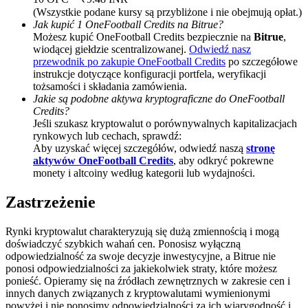
(Wszystkie podane kursy są przybliżone i nie obejmują opłat.)
BTC Welcome Rewards
Jak kupić 1 OneFootball Credits na Bitrue?
Możesz kupić OneFootball Credits bezpiecznie na
Bitrue
,
Deposit & Trade BTC to Share 25000 USDT prize pool!
wiodącej giełdzie scentralizowanej.
Odwiedź nasz
przewodnik po zakupie OneFootball Credits
po szczegółowe
instrukcje dotyczące konfiguracji portfela, weryfikacji
tożsamości i składania zamówienia.
Jakie są podobne aktywa kryptograficzne do OneFootball
Deposit CASHCAT & Win
Credits?
Jeśli szukasz kryptowalut o porównywalnych kapitalizacjach
Share 500000 CASHCAT prize pool
rynkowych lub cechach, sprawdź:
Aby uzyskać więcej szczegółów, odwiedź naszą
stronę
aktywów OneFootball Credits
, aby odkryć pokrewne
monety i altcoiny według kategorii lub wydajności.
Exclusive for BitMart Users
Zastrzeżenie
Register & Trade to Win 500,000 USDT
Rynki kryptowalut charakteryzują się dużą zmiennością i mogą
doświadczyć szybkich wahań cen. Ponosisz wyłączną
odpowiedzialność za swoje decyzje inwestycyjne, a Bitrue nie
Precious Metals Trading Carnival
ponosi odpowiedzialności za jakiekolwiek straty, które możesz
ponieść. Opieramy się na źródłach zewnętrznych w zakresie cen i
Trade Gold & Silver · 33,333 USDT Bonus
innych danych związanych z kryptowalutami wymienionymi
powyżej i nie ponosimy odpowiedzialności za ich wiarygodność i