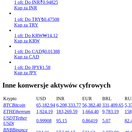
1
ofc
Do
INR
₹
0.94825
Kup za INR
1
ofc
Do
TRY
₺
0.47508
Stawianie
Kup za TRY
Wysokie zyski i natychmiastowy dostęp
1
ofc
Do
KRW
₩
14.12
Kup za KRW
1
ofc
Do
CAD
$
0.01388
Kup za CAD
1
ofc
Do
JPY
¥
1.58
Kup za JPY
Inne konwersje aktywów cyfrowych
Launchpool
Krypto
USD
INR
EUR
BRL
RU
Elastyczne stawianie zakładów, aby zarabiać na popularnych
BTC
Bitcoin
65,182.94
6,208,333.77
56,382.40
331,409.65
5,3
tokenach
ETH
Ethereum
1,924.19
183,269.59
1,664.40
9,783.19
158
USDT
Tether
0.99908
95.15
0.86419
5.07
82.
USDt
BNB
Binance