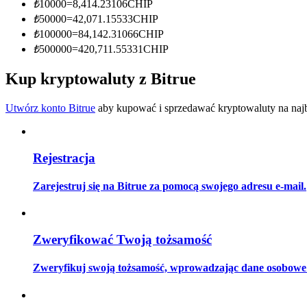
₺
10000
=
8,414.23106
CHIP
Zostań traderem kopiującym
₺
50000
=
42,071.15533
CHIP
Ciesz się podziałem zysków i prowizjami z kopiowania transak
₺
100000
=
84,142.31066
CHIP
₺
500000
=
420,711.55331
CHIP
Kup kryptowaluty z Bitrue
Utwórz konto Bitrue
aby kupować i sprzedawać kryptowaluty na najbe
Rejestracja
Informacja
Zarejestruj się na Bitrue za pomocą swojego adresu e-mail.
Analiza Big Data, w tym informacje handlowe itp.
Zweryfikować Twoją tożsamość
Zweryfikuj swoją tożsamość, wprowadzając dane osobowe i