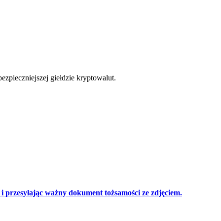
cji
zpieczniejszej giełdzie kryptowalut.
 przesyłając ważny dokument tożsamości ze zdjęciem.