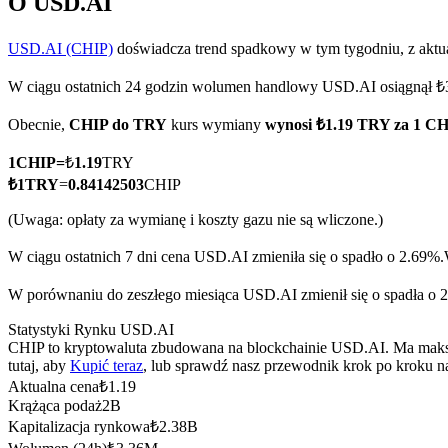
O USD.AI
USD.AI (CHIP)
doświadcza trend spadkowy w tym tygodniu, z aktu
W ciągu ostatnich 24 godzin wolumen handlowy USD.AI osiągnął
Kontrakty terminowe COIN-M
Obecnie,
CHIP do TRY
kurs wymiany
wynosi ₺1.19 TRY za 1 C
Kontrakty terminowe na kryptowaluty
1
CHIP
=
₺
1.19
TRY
₺
1
TRY
=
0.84142503
CHIP
TradFi
(Uwaga: opłaty za wymianę i koszty gazu nie są wliczone.)
Instrumenty pochodne na akcje, forex, metale szlachetne i towa
W ciągu ostatnich 7 dni cena USD.AI zmieniła się o spadło o 2.69%.
W porównaniu do zeszłego miesiąca USD.AI zmienił się o spadła o 
Statystyki Rynku USD.AI
CHIP to kryptowaluta zbudowana na blockchainie USD.AI. Ma maksym
tutaj, aby
Kupić teraz
, lub sprawdź nasz przewodnik krok po kroku 
Aktualna cena
₺
1.19
Krążąca podaż
2B
Kapitalizacja rynkowa
₺
2.38B
Kontrakty terminowe na USDC