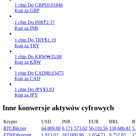
1
chip
Do
GBP
£
0.01846
Kup za GBP
Zarabiać
1
chip
Do
INR
₹
2.37
Kup za INR
1
chip
Do
TRY
₺
1.19
Kup za TRY
1
chip
Do
KRW
₩
35.08
Kup za KRW
1
chip
Do
CAD
$
0.03475
Mocna Świnka
Kup za CAD
Codziennie zdobywaj konkurencyjne nagrody
1
chip
Do
JPY
¥
3.93
Kup za JPY
Inne konwersje aktywów cyfrowych
Krypto
USD
INR
EUR
BRL
R
BTC
Bitcoin
64,869.80
6,171,573.62
56,110.56
330,686.81
5
ETH
Ethereum
1,913.02
182,000.96
1,654.71
9,752.02
1