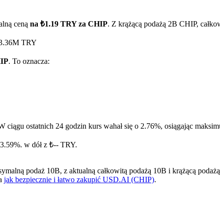
alną ceną
na ₺1.19 TRY za CHIP
. Z krążącą podażą 2B CHIP, całko
 ₺3.36M TRY
HIP
. To oznacza:
ry
W ciągu ostatnich 24 godzin kurs wahał się o 2.76%, osiągając mak
23.59%. w dół z ₺-- TRY.
alną podaż 10B, z aktualną całkowitą podażą 10B i krążącą podażą 2B
na
jak bezpiecznie i łatwo zakupić USD.AI (CHIP)
.