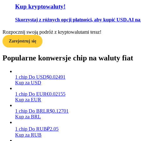
Kup kryptowaluty!
Przewodnik
Skorzystaj z różnych opcji płatności, aby kupić USD.AI na
Przewodnik dla początkujących dotyczący kontraktów futures
Rozpocznij swoją podróż z kryptowalutami teraz!
Zarejestruj się
Popularne konwersje chip na waluty fiat
1
chip
Do
USD
$
0.02491
Kup za USD
Strategie handlowe
1
chip
Do
EUR
€
0.02155
Dowiedz się, jak zachować rentowność
Kup za EUR
1
chip
Do
BRL
R$
0.12701
Kup za BRL
1
chip
Do
RUB
₽
2.05
Kup za RUB