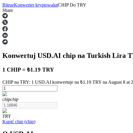
Bitrue
Konwerter kryptowalut
CHIP
Do
TRY
Share
Kontrakty terminowe
Konwertuj USD.AI
chip
na Turkish Lira
T
1 CHIP = ₺1.19 TRY
CHIP na TRY: 1 USD.AI konwertuje na ₺1.19 TRY na August 8 at 
Kontrakty terminowe na USDT
chip
chip
Kontrakty futures wykorzystujące USDT jako zabezpieczenie
TRY
Kupić
chip
(
chip
)