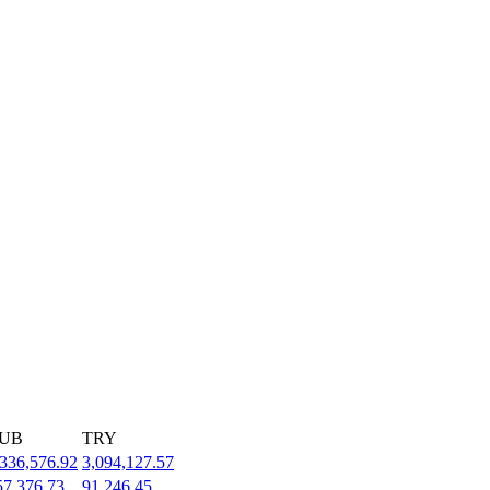
UB
TRY
,336,576.92
3,094,127.57
57,376.73
91,246.45