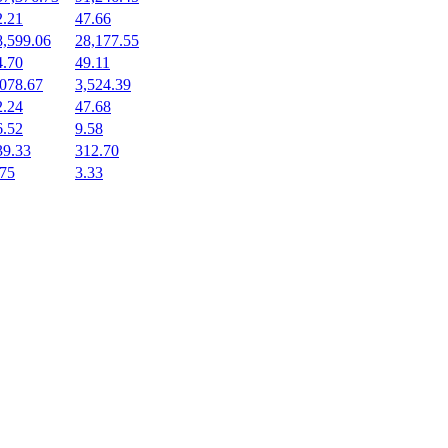
2.21
47.66
8,599.06
28,177.55
4.70
49.11
,078.67
3,524.39
2.24
47.68
6.52
9.58
39.33
312.70
.75
3.33
okenach