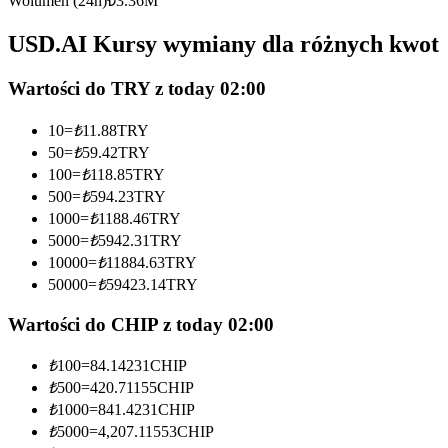
Wolumen (24h)
₺
3.36M
Kontrakty futures wykorzystujące USDC jako zabezpieczenie
USD.AI Kursy wymiany dla różnych kwot
Wartości do TRY z today 02:00
10
=
₺
11.88
TRY
50
=
₺
59.42
TRY
100
=
₺
118.85
TRY
500
=
₺
594.23
TRY
1000
=
₺
1188.46
TRY
Kopiowanie Transakcji
5000
=
₺
5942.31
TRY
Dołącz do najlepszych traderów
10000
=
₺
11884.63
TRY
50000
=
₺
59423.14
TRY
Wartości do CHIP z today 02:00
₺
100
=
84.14231
CHIP
₺
500
=
420.71155
CHIP
₺
1000
=
841.4231
CHIP
₺
5000
=
4,207.11553
CHIP