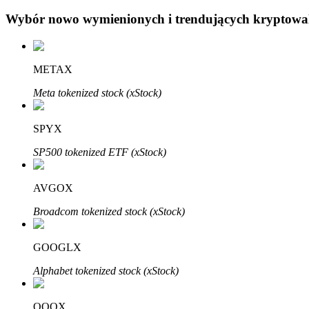
Wybór nowo wymienionych i trendujących kryptowa
Blokady BTR
Ekskluzywne inwestycje dla posiadaczy BTR
METAX
Meta tokenized stock (xStock)
SPYX
SP500 tokenized ETF (xStock)
AVGOX
Pożyczki
Broadcom tokenized stock (xStock)
Usługa pożyczek wspieranych kryptowalutami
GOOGLX
Alphabet tokenized stock (xStock)
QQQX