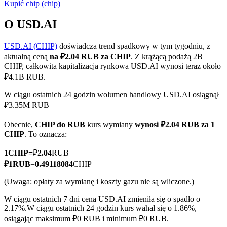
Kupić
chip
(
chip
)
O USD.AI
USD.AI (CHIP)
doświadcza trend spadkowy w tym tygodniu, z
Kontrakty terminowe COIN-M
aktualną ceną
na ₽2.04 RUB za CHIP
. Z krążącą podażą 2B
Kontrakty terminowe na kryptowaluty
CHIP, całkowita kapitalizacja rynkowa USD.AI wynosi teraz około
₽4.1B RUB.
W ciągu ostatnich 24 godzin wolumen handlowy USD.AI osiągnął
TradFi
₽3.35M RUB
Instrumenty pochodne na akcje, forex, metale szlachetne i
Obecnie,
CHIP do RUB
kurs wymiany
wynosi ₽2.04 RUB za 1
towary
CHIP
. To oznacza:
1
CHIP
=
₽
2.04
RUB
₽
1
RUB
=
0.49118084
CHIP
(Uwaga: opłaty za wymianę i koszty gazu nie są wliczone.)
W ciągu ostatnich 7 dni cena USD.AI zmieniła się o spadło o
2.17%.
W ciągu ostatnich 24 godzin kurs wahał się o 1.86%,
osiągając maksimum ₽0 RUB i minimum ₽0 RUB.