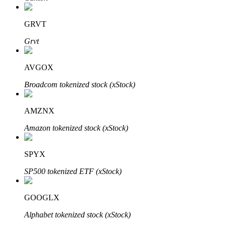
Bitrue
AI
GRVT
Grvt
AVGOX
Broadcom tokenized stock (xStock)
Bitruści Partnerzy
AMZNX
Amazon tokenized stock (xStock)
SPYX
SP500 tokenized ETF (xStock)
Afiliaci Bitrue
GOOGLX
Aż do 65% prowizji!
Alphabet tokenized stock (xStock)