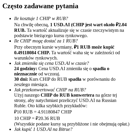
Często zadawane pytania
Ile kosztuje 1 CHIP w RUB?
Na chwilę obecną,
1 USD.AI (CHIP jest wart około ₽2.04
RUB.
Ta wartość aktualizuje się w czasie rzeczywistym na
podstawie bieżącego kursu rynkowego.
Ile CHIP mogę dostać za 1 RUB?
Przy obecnym kursie wymiany,
₽1 RUB może kupić
Polecaj
0.49118084 CHIP.
Ta wartość waha się w zależności od
warunków rynkowych.
Zaproś przyjaciela, aby otrzymać nagrody pieniężne
Jak zmieniła się cena USD.AI w czasie?
24 godziny:
Cena USD.AI zmieniła się o
spadła o
BTC Welcome Rewards
nieznacznie
od wczoraj.
30 dni:
Kurs CHIP do RUB
spadła
w porównaniu do
zeszłego miesiąca.
Jak przekonwertować CHIP na RUB?
Użyj naszego
CHIP do RUB konwertera
na górze tej
strony, aby natychmiast przeliczyć USD.AI na Russian
Ruble. Oto kilka szybkich przykładów:
₽10 RUB = 4.91180847 CHIP
10 CHIP = ₽20.36 RUB
(Wszystkie podane kursy są przybliżone i nie obejmują opłat.)
Jak kupić 1 USD.AI na Bitrue?