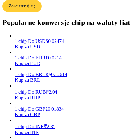
Zarejestruj się
Popularne konwersje chip na waluty fiat
Zarabiać
1
chip
Do
USD
$
0.02474
Kup za USD
1
chip
Do
EUR
€
0.0214
Kup za EUR
1
chip
Do
BRL
R$
0.12614
Kup za BRL
Mocna Świnka
1
chip
Do
RUB
₽
2.04
Codziennie zdobywaj konkurencyjne nagrody
Kup za RUB
1
chip
Do
GBP
£
0.01834
Kup za GBP
1
chip
Do
INR
₹
2.35
Kup za INR