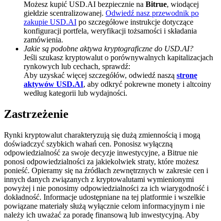
Możesz kupić USD.AI bezpiecznie na
Bitrue
, wiodącej
giełdzie scentralizowanej.
Odwiedź nasz przewodnik po
BTC Welcome Rewards
zakupie USD.AI
po szczegółowe instrukcje dotyczące
Deposit & Trade BTC to Share 25000 USDT prize pool!
konfiguracji portfela, weryfikacji tożsamości i składania
zamówienia.
Jakie są podobne aktywa kryptograficzne do USD.AI?
Jeśli szukasz kryptowalut o porównywalnych kapitalizacjach
rynkowych lub cechach, sprawdź:
Deposit CASHCAT & Win
Aby uzyskać więcej szczegółów, odwiedź naszą
stronę
aktywów USD.AI
, aby odkryć pokrewne monety i altcoiny
Share 500000 CASHCAT prize pool
według kategorii lub wydajności.
Zastrzeżenie
Exclusive for BitMart Users
Rynki kryptowalut charakteryzują się dużą zmiennością i mogą
doświadczyć szybkich wahań cen. Ponosisz wyłączną
Register & Trade to Win 500,000 USDT
odpowiedzialność za swoje decyzje inwestycyjne, a Bitrue nie
ponosi odpowiedzialności za jakiekolwiek straty, które możesz
ponieść. Opieramy się na źródłach zewnętrznych w zakresie cen i
innych danych związanych z kryptowalutami wymienionymi
powyżej i nie ponosimy odpowiedzialności za ich wiarygodność i
Precious Metals Trading Carnival
dokładność. Informacje udostępniane na tej platformie i wszelkie
powiązane materiały służą wyłącznie celom informacyjnym i nie
Trade Gold & Silver · 33,333 USDT Bonus
należy ich uważać za poradę finansową lub inwestycyjną. Aby