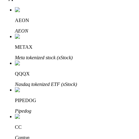
AEON
AEON
Automatyczna inwestycja
METAX
Zdobądź długoterminowy zysk i elastyczne zainteresowania
Meta tokenized stock (xStock)
QQQX
Nasdaq tokenized ETF (xStock)
PIPEDOG
Pipedog
Naucz się stakingu
CC
Dowiedz się, jak uzyskać dochód pasywny
Canton