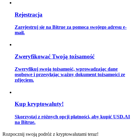
Rejestracja
Przewodnik
Zarejestruj się na Bitrue za pomocą swojego adresu e-
mail.
Przewodnik dla początkujących dotyczący kontraktów futures
Zweryfikować Twoją tożsamość
Zweryfikuj swoją tożsamość, wprowadzając dane
osobowe i przesyłając ważny dokument tożsamości ze
zdjęciem.
Strategie handlowe
Kup kryptowaluty!
Dowiedz się, jak zachować rentowność
Skorzystaj z różnych opcji płatności, aby kupić USD.AI
na Bitrue.
Rozpocznij swoją podróż z kryptowalutami teraz!