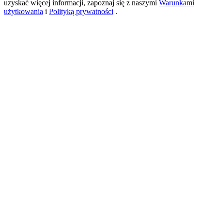
uzyskać więcej informacji, zapoznaj się z naszymi
Warunkami
użytkowania
i
Polityką prywatności
.
USDT New User Exclusive 10% APR
USDT Flexible Staking | Daily Rewards
BTC New User Exclusive: 6.5% APR
BTC Flexible Staking | Daily Rewards
Więcej wydarzeń