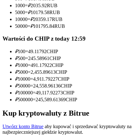
1000
=
₽
2035.92
RUB
Zostań traderem kopiującym
5000
=
₽
10179.58
RUB
10000
=
₽
20359.17
RUB
Ciesz się podziałem zysków i prowizjami z kopiowania
50000
=
₽
101795.84
RUB
transakcji
Wartości do CHIP z today 12:59
₽
100
=
49.11792
CHIP
₽
500
=
245.58961
CHIP
₽
1000
=
491.17922
CHIP
₽
5000
=
2,455.89613
CHIP
₽
10000
=
4,911.79227
CHIP
₽
50000
=
24,558.96136
CHIP
Informacja
₽
100000
=
49,117.92273
CHIP
₽
500000
=
245,589.61369
CHIP
Analiza Big Data, w tym informacje handlowe itp.
Kup kryptowaluty z Bitrue
Utwórz konto Bitrue
aby kupować i sprzedawać kryptowaluty na
najbezpieczniejszej giełdzie kryptowalut.