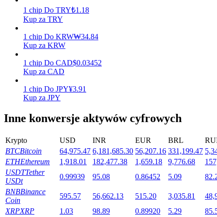
1
chip
Do
TRY
₺
1.18
Kup za TRY
Stawianie
1
chip
Do
KRW
₩
34.84
Kup za KRW
Wysokie zyski i natychmiastowy dostęp
1
chip
Do
CAD
$
0.03452
Kup za CAD
1
chip
Do
JPY
¥
3.91
Kup za JPY
Inne konwersje aktywów cyfrowych
Krypto
USD
INR
EUR
BRL
RU
Launchpool
BTC
Bitcoin
64,975.47
6,181,685.30
56,207.16
331,199.47
5,3
ETH
Ethereum
1,918.01
182,477.38
1,659.18
9,776.68
157
Elastyczne stawianie zakładów, aby zarabiać na popularnych
USDT
Tether
tokenach
0.99939
95.08
0.86452
5.09
82.
USDt
BNB
Binance
595.57
56,662.13
515.20
3,035.81
48,
Coin
XRP
XRP
1.03
98.89
0.89920
5.29
85.