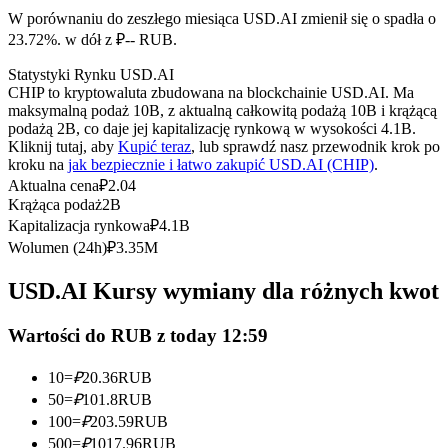
Kontrakty terminowe na USDC
W porównaniu do zeszłego miesiąca USD.AI zmienił się o spadła o
Kontrakty futures wykorzystujące USDC jako zabezpieczenie
23.72%. w dół z ₽-- RUB.
Statystyki Rynku USD.AI
CHIP to kryptowaluta zbudowana na blockchainie USD.AI. Ma
maksymalną podaż 10B, z aktualną całkowitą podażą 10B i krążącą
podażą 2B, co daje jej kapitalizację rynkową w wysokości 4.1B.
Kliknij tutaj, aby
Kupić teraz
, lub sprawdź nasz przewodnik krok po
kroku na
jak bezpiecznie i łatwo zakupić USD.AI (CHIP)
.
Aktualna cena
₽
2.04
Krążąca podaż
2B
Kapitalizacja rynkowa
₽
4.1B
Kopiowanie Transakcji
Wolumen (24h)
₽
3.35M
Dołącz do najlepszych traderów
USD.AI Kursy wymiany dla różnych kwot
Wartości do RUB z today 12:59
10
=
₽
20.36
RUB
50
=
₽
101.8
RUB
100
=
₽
203.59
RUB
500
=
₽
1017.96
RUB