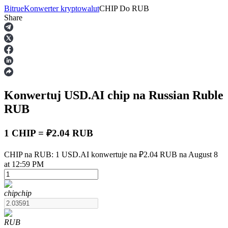
Bitrue
Konwerter kryptowalut
CHIP
Do
RUB
Share
Kontrakty terminowe
Konwertuj USD.AI
chip
na Russian Ruble
RUB
1 CHIP = ₽2.04 RUB
Kontrakty terminowe na USDT
CHIP na RUB: 1 USD.AI konwertuje na ₽2.04 RUB na August 8
at 12:59 PM
Kontrakty futures wykorzystujące USDT jako zabezpieczenie
chip
chip
RUB