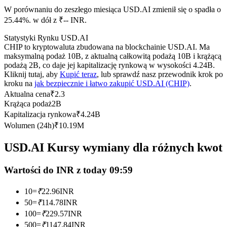
Kontrakty terminowe na USDC
W porównaniu do zeszłego miesiąca USD.AI zmienił się o spadła o
Kontrakty futures wykorzystujące USDC jako zabezpieczenie
25.44%. w dół z ₹-- INR.
Statystyki Rynku USD.AI
CHIP to kryptowaluta zbudowana na blockchainie USD.AI. Ma
maksymalną podaż 10B, z aktualną całkowitą podażą 10B i krążącą
podażą 2B, co daje jej kapitalizację rynkową w wysokości 4.24B.
Kliknij tutaj, aby
Kupić teraz
, lub sprawdź nasz przewodnik krok po
kroku na
jak bezpiecznie i łatwo zakupić USD.AI (CHIP)
.
Aktualna cena
₹
2.3
Krążąca podaż
2B
Kapitalizacja rynkowa
₹
4.24B
Kopiowanie Transakcji
Wolumen (24h)
₹
10.19M
Dołącz do najlepszych traderów
USD.AI Kursy wymiany dla różnych kwot
Wartości do INR z today 09:59
10
=
₹
22.96
INR
50
=
₹
114.78
INR
100
=
₹
229.57
INR
500
=
₹
1147.84
INR