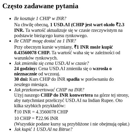
Często zadawane pytania
Ile kosztuje 1 CHIP w INR?
Na chwilę obecną,
1 USD.AI (CHIP jest wart około ₹2.3
INR.
Ta wartość aktualizuje się w czasie rzeczywistym na
podstawie bieżącego kursu rynkowego.
Ile CHIP mogę dostać za 1 INR?
Przy obecnym kursie wymiany,
₹1 INR może kupić
Polecaj
0.43560078 CHIP.
Ta wartość waha się w zależności od
warunków rynkowych.
Zaproś przyjaciela, aby otrzymać nagrody pieniężne
Jak zmieniła się cena USD.AI w czasie?
24 godziny:
Cena USD.AI zmieniła się o
wzrosła o
BTC Welcome Rewards
nieznacznie
od wczoraj.
30 dni:
Kurs CHIP do INR
spadła
w porównaniu do
zeszłego miesiąca.
Jak przekonwertować CHIP na INR?
Użyj naszego
CHIP do INR konwertera
na górze tej strony,
aby natychmiast przeliczyć USD.AI na Indian Rupee. Oto
kilka szybkich przykładów:
₹10 INR = 4.3560078 CHIP
10 CHIP = ₹22.96 INR
(Wszystkie podane kursy są przybliżone i nie obejmują opłat.)
Jak kupić 1 USD.AI na Bitrue?