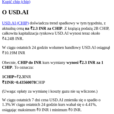
Kupić
chip
(
chip
)
O USD.AI
USD.AI (CHIP)
doświadcza trend spadkowy w tym tygodniu, z
Kontrakty terminowe COIN-M
aktualną ceną
na ₹2.3 INR za CHIP
. Z krążącą podażą 2B CHIP,
Kontrakty terminowe na kryptowaluty
całkowita kapitalizacja rynkowa USD.AI wynosi teraz około
₹4.24B INR.
W ciągu ostatnich 24 godzin wolumen handlowy USD.AI osiągnął
TradFi
₹10.19M INR
Instrumenty pochodne na akcje, forex, metale szlachetne i
Obecnie,
CHIP do INR
kurs wymiany
wynosi ₹2.3 INR za 1
towary
CHIP
. To oznacza:
1
CHIP
=
₹
2.3
INR
₹
1
INR
=
0.43560078
CHIP
(Uwaga: opłaty za wymianę i koszty gazu nie są wliczone.)
W ciągu ostatnich 7 dni cena USD.AI zmieniła się o spadło o
1.3%.
W ciągu ostatnich 24 godzin kurs wahał się o 4.41%,
osiągając maksimum ₹0 INR i minimum ₹0 INR.