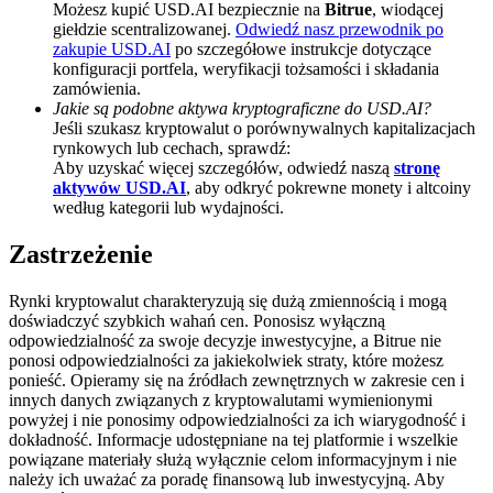
Możesz kupić USD.AI bezpiecznie na
Bitrue
, wiodącej
giełdzie scentralizowanej.
Odwiedź nasz przewodnik po
BTC Welcome Rewards
zakupie USD.AI
po szczegółowe instrukcje dotyczące
Deposit & Trade BTC to Share 25000 USDT prize pool!
konfiguracji portfela, weryfikacji tożsamości i składania
zamówienia.
Jakie są podobne aktywa kryptograficzne do USD.AI?
Jeśli szukasz kryptowalut o porównywalnych kapitalizacjach
rynkowych lub cechach, sprawdź:
Deposit CASHCAT & Win
Aby uzyskać więcej szczegółów, odwiedź naszą
stronę
aktywów USD.AI
, aby odkryć pokrewne monety i altcoiny
Share 500000 CASHCAT prize pool
według kategorii lub wydajności.
Zastrzeżenie
Exclusive for BitMart Users
Rynki kryptowalut charakteryzują się dużą zmiennością i mogą
doświadczyć szybkich wahań cen. Ponosisz wyłączną
Register & Trade to Win 500,000 USDT
odpowiedzialność za swoje decyzje inwestycyjne, a Bitrue nie
ponosi odpowiedzialności za jakiekolwiek straty, które możesz
ponieść. Opieramy się na źródłach zewnętrznych w zakresie cen i
innych danych związanych z kryptowalutami wymienionymi
powyżej i nie ponosimy odpowiedzialności za ich wiarygodność i
Precious Metals Trading Carnival
dokładność. Informacje udostępniane na tej platformie i wszelkie
powiązane materiały służą wyłącznie celom informacyjnym i nie
Trade Gold & Silver · 33,333 USDT Bonus
należy ich uważać za poradę finansową lub inwestycyjną. Aby