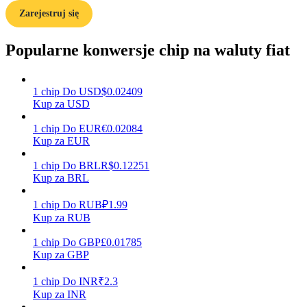
Zarejestruj się
Popularne konwersje chip na waluty fiat
Zarabiać
1
chip
Do
USD
$
0.02409
Kup za USD
1
chip
Do
EUR
€
0.02084
Kup za EUR
1
chip
Do
BRL
R$
0.12251
Kup za BRL
Mocna Świnka
1
chip
Do
RUB
₽
1.99
Codziennie zdobywaj konkurencyjne nagrody
Kup za RUB
1
chip
Do
GBP
£
0.01785
Kup za GBP
1
chip
Do
INR
₹
2.3
Kup za INR