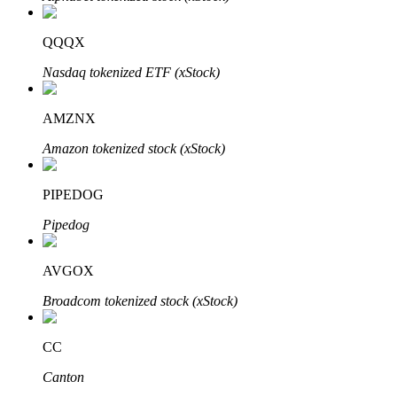
Bitrue
AI
QQQX
Nasdaq tokenized ETF (xStock)
AMZNX
Amazon tokenized stock (xStock)
Bitruści Partnerzy
PIPEDOG
Pipedog
AVGOX
Broadcom tokenized stock (xStock)
Afiliaci Bitrue
CC
Aż do 65% prowizji!
Canton