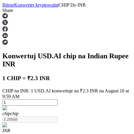
Bitrue
Konwerter kryptowalut
CHIP
Do
INR
Share
Kontrakty terminowe
Konwertuj USD.AI
chip
na Indian Rupee
INR
1 CHIP = ₹2.3 INR
Kontrakty terminowe na USDT
CHIP na INR: 1 USD.AI konwertuje na ₹2.3 INR na August 10 at
9:59 AM
Kontrakty futures wykorzystujące USDT jako zabezpieczenie
chip
chip
INR