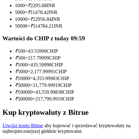
1000
=
₹
2295.68
INR
Zostań traderem kopiującym
5000
=
₹
11478.42
INR
10000
=
₹
22956.84
INR
Ciesz się podziałem zysków i prowizjami z kopiowania
50000
=
₹
114784.21
INR
transakcji
Wartości do CHIP z today 09:59
₹
100
=
43.55999
CHIP
₹
500
=
217.79999
CHIP
₹
1000
=
435.59998
CHIP
₹
5000
=
2,177.99991
CHIP
₹
10000
=
4,355.99983
CHIP
₹
50000
=
21,779.99919
CHIP
Informacja
₹
100000
=
43,559.99838
CHIP
₹
500000
=
217,799.9919
CHIP
Analiza Big Data, w tym informacje handlowe itp.
Kup kryptowaluty z Bitrue
Utwórz konto Bitrue
aby kupować i sprzedawać kryptowaluty na
najbezpieczniejszej giełdzie kryptowalut.