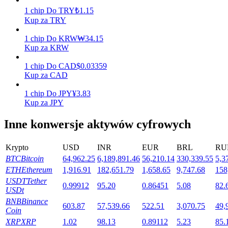
1
chip
Do
TRY
₺
1.15
Kup za TRY
Stawianie
1
chip
Do
KRW
₩
34.15
Kup za KRW
Wysokie zyski i natychmiastowy dostęp
1
chip
Do
CAD
$
0.03359
Kup za CAD
1
chip
Do
JPY
¥
3.83
Kup za JPY
Inne konwersje aktywów cyfrowych
Krypto
USD
INR
EUR
BRL
RU
Launchpool
BTC
Bitcoin
64,962.25
6,189,891.46
56,210.14
330,339.55
5,3
ETH
Ethereum
1,916.91
182,651.79
1,658.65
9,747.68
158
Elastyczne stawianie zakładów, aby zarabiać na popularnych
USDT
Tether
tokenach
0.99912
95.20
0.86451
5.08
82.
USDt
BNB
Binance
603.87
57,539.66
522.51
3,070.75
49,
Coin
XRP
XRP
1.02
98.13
0.89112
5.23
85.