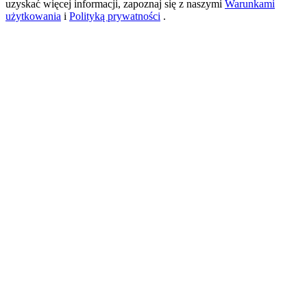
uzyskać więcej informacji, zapoznaj się z naszymi
Warunkami
użytkowania
i
Polityką prywatności
.
USDT New User Exclusive 10% APR
USDT Flexible Staking | Daily Rewards
BTC New User Exclusive: 6.5% APR
BTC Flexible Staking | Daily Rewards
Więcej wydarzeń