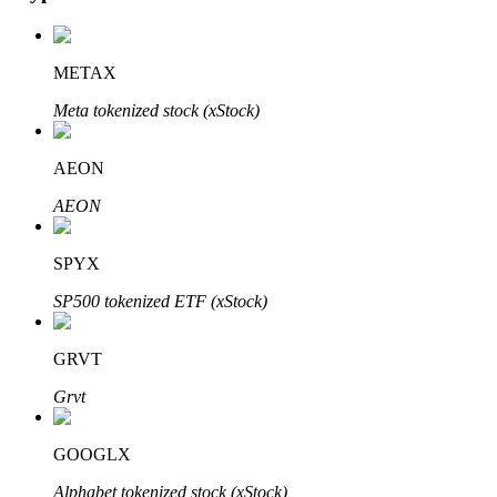
METAX
Meta tokenized stock (xStock)
Automatyczna inwestycja
AEON
Zdobądź długoterminowy zysk i elastyczne zainteresowania
AEON
SPYX
SP500 tokenized ETF (xStock)
GRVT
Grvt
Naucz się stakingu
GOOGLX
Dowiedz się, jak uzyskać dochód pasywny
Alphabet tokenized stock (xStock)