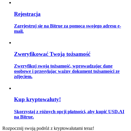
Rejestracja
Przewodnik
Zarejestruj się na Bitrue za pomocą swojego adresu e-
mail.
Przewodnik dla początkujących dotyczący kontraktów futures
Zweryfikować Twoją tożsamość
Zweryfikuj swoją tożsamość, wprowadzając dane
osobowe i przesyłając ważny dokument tożsamości ze
zdjęciem.
Strategie handlowe
Kup kryptowaluty!
Dowiedz się, jak zachować rentowność
Skorzystaj z różnych opcji płatności, aby kupić USD.AI
na Bitrue.
Rozpocznij swoją podróż z kryptowalutami teraz!