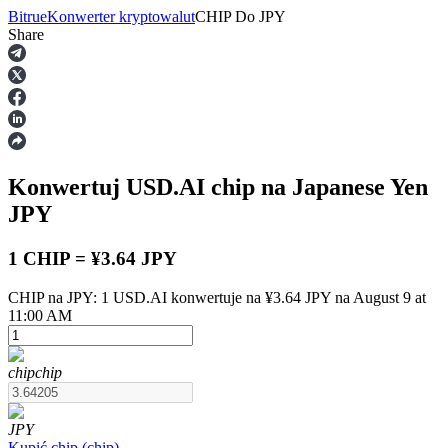
Bitrue
Konwerter kryptowalut
CHIP
Do
JPY
Share
Kontrakty terminowe
Konwertuj USD.AI
chip
na Japanese Yen
JPY
1 CHIP = ¥3.64 JPY
CHIP na JPY: 1 USD.AI konwertuje na ¥3.64 JPY na August 9 at
Kontrakty terminowe na USDT
11:00 AM
Kontrakty futures wykorzystujące USDT jako zabezpieczenie
chip
chip
JPY
Kupić
chip
(
chip
)