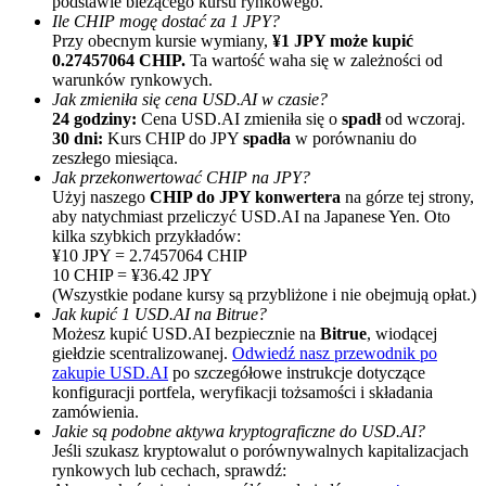
podstawie bieżącego kursu rynkowego.
Ile CHIP mogę dostać za 1 JPY?
Przy obecnym kursie wymiany,
¥1 JPY może kupić
0.27457064 CHIP.
Ta wartość waha się w zależności od
warunków rynkowych.
Jak zmieniła się cena USD.AI w czasie?
24 godziny:
Cena USD.AI zmieniła się o
spadł
od wczoraj.
30 dni:
Kurs CHIP do JPY
spadła
w porównaniu do
zeszłego miesiąca.
Jak przekonwertować CHIP na JPY?
Polecaj
Użyj naszego
CHIP do JPY konwertera
na górze tej strony,
aby natychmiast przeliczyć USD.AI na Japanese Yen. Oto
Zaproś przyjaciela, aby otrzymać nagrody pieniężne
kilka szybkich przykładów:
¥10 JPY = 2.7457064 CHIP
BTC Welcome Rewards
10 CHIP = ¥36.42 JPY
(Wszystkie podane kursy są przybliżone i nie obejmują opłat.)
Jak kupić 1 USD.AI na Bitrue?
Możesz kupić USD.AI bezpiecznie na
Bitrue
, wiodącej
giełdzie scentralizowanej.
Odwiedź nasz przewodnik po
zakupie USD.AI
po szczegółowe instrukcje dotyczące
konfiguracji portfela, weryfikacji tożsamości i składania
zamówienia.
Jakie są podobne aktywa kryptograficzne do USD.AI?
Jeśli szukasz kryptowalut o porównywalnych kapitalizacjach
rynkowych lub cechach, sprawdź: