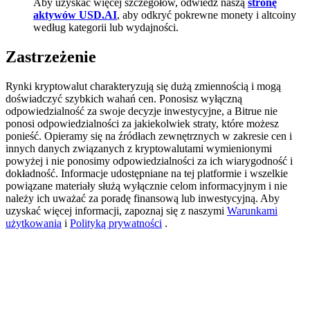
Aby uzyskać więcej szczegółów, odwiedź naszą
stronę
aktywów USD.AI
, aby odkryć pokrewne monety i altcoiny
BTC Welcome Rewards
według kategorii lub wydajności.
Deposit & Trade BTC to Share 25000 USDT prize pool!
Zastrzeżenie
Rynki kryptowalut charakteryzują się dużą zmiennością i mogą
doświadczyć szybkich wahań cen. Ponosisz wyłączną
Deposit CASHCAT & Win
odpowiedzialność za swoje decyzje inwestycyjne, a Bitrue nie
ponosi odpowiedzialności za jakiekolwiek straty, które możesz
Share 500000 CASHCAT prize pool
ponieść. Opieramy się na źródłach zewnętrznych w zakresie cen i
innych danych związanych z kryptowalutami wymienionymi
powyżej i nie ponosimy odpowiedzialności za ich wiarygodność i
dokładność. Informacje udostępniane na tej platformie i wszelkie
Exclusive for BitMart Users
powiązane materiały służą wyłącznie celom informacyjnym i nie
należy ich uważać za poradę finansową lub inwestycyjną. Aby
Register & Trade to Win 500,000 USDT
uzyskać więcej informacji, zapoznaj się z naszymi
Warunkami
użytkowania
i
Polityką prywatności
.
Precious Metals Trading Carnival
Trade Gold & Silver · 33,333 USDT Bonus