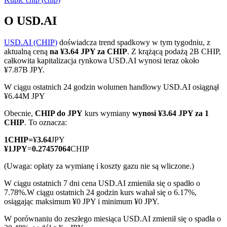
O USD.AI
USD.AI (CHIP)
doświadcza trend spadkowy w tym tygodniu, z
Kontrakty terminowe COIN-M
aktualną ceną
na ¥3.64 JPY za CHIP
. Z krążącą podażą 2B CHIP,
całkowita kapitalizacja rynkowa USD.AI wynosi teraz około
Kontrakty terminowe na kryptowaluty
¥7.87B JPY.
W ciągu ostatnich 24 godzin wolumen handlowy USD.AI osiągnął
¥6.44M JPY
TradFi
Obecnie,
CHIP do JPY
kurs wymiany
wynosi ¥3.64 JPY za 1
Instrumenty pochodne na akcje, forex, metale szlachetne i
CHIP
. To oznacza:
towary
1
CHIP
=
¥
3.64
JPY
¥
1
JPY
=
0.27457064
CHIP
(Uwaga: opłaty za wymianę i koszty gazu nie są wliczone.)
W ciągu ostatnich 7 dni cena USD.AI zmieniła się o spadło o
7.78%.
W ciągu ostatnich 24 godzin kurs wahał się o 6.17%,
osiągając maksimum ¥0 JPY i minimum ¥0 JPY.
W porównaniu do zeszłego miesiąca USD.AI zmienił się o spadła o