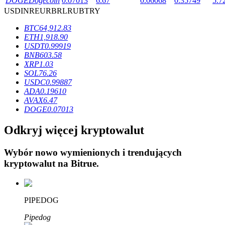
DOGE
Dogecoin
0.07013
6.67
0.06068
0.35749
5.7
USD
INR
EUR
BRL
RUB
TRY
BTC
64,912.83
ETH
1,918.90
USDT
0.99919
BNB
603.58
Blokady BTR
XRP
1.03
SOL
76.26
Ekskluzywne inwestycje dla posiadaczy BTR
USDC
0.99887
ADA
0.19610
AVAX
6.47
DOGE
0.07013
Odkryj więcej kryptowalut
Wybór nowo wymienionych i trendujących
kryptowalut na
Bitrue
.
Pożyczki
Usługa pożyczek wspieranych kryptowalutami
PIPEDOG
Pipedog