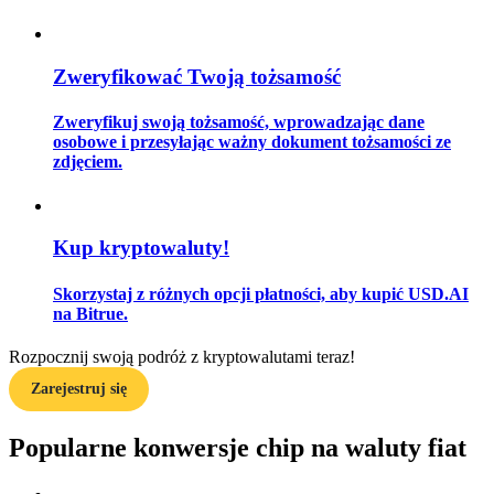
Zweryfikować Twoją tożsamość
Przewodnik
Zweryfikuj swoją tożsamość, wprowadzając dane
Przewodnik dla początkujących dotyczący kontraktów futures
osobowe i przesyłając ważny dokument tożsamości ze
zdjęciem.
Kup kryptowaluty!
Skorzystaj z różnych opcji płatności, aby kupić USD.AI
na Bitrue.
Strategie handlowe
Rozpocznij swoją podróż z kryptowalutami teraz!
Dowiedz się, jak zachować rentowność
Zarejestruj się
Popularne konwersje chip na waluty fiat