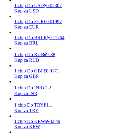
1
chip
Do
USD
$
0.02307
Kup za USD
1
chip
Do
EUR
€
0.01997
Zarabiać
Kup za EUR
1
chip
Do
BRL
R$
0.11764
Kup za BRL
1
chip
Do
RUB
₽
1.88
Kup za RUB
1
chip
Do
GBP
£
0.0171
Kup za GBP
Mocna Świnka
1
chip
Do
INR
₹
2.2
Kup za INR
Codziennie zdobywaj konkurencyjne nagrody
1
chip
Do
TRY
₺
1.1
Kup za TRY
1
chip
Do
KRW
₩
32.49
Kup za KRW