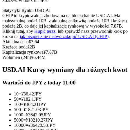
30.48%. w dół z ¥-- JPY.
Kontrakty terminowe na USDC
Statystyki Rynku USD.AI
Kontrakty futures wykorzystujące USDC jako zabezpieczenie
CHIP to kryptowaluta zbudowana na blockchainie USD.AI. Ma
maksymalną podaż 10B, z aktualną całkowitą podażą 10B i krążącą
podażą 2B, co daje jej kapitalizację rynkową w wysokości 7.87B.
Kliknij tutaj, aby
Kupić teraz
, lub sprawdź nasz przewodnik krok po
kroku na
jak bezpiecznie i łatwo zakupić USD.AI (CHIP)
.
Aktualna cena
¥
3.64
Krążąca podaż
2B
Kapitalizacja rynkowa
¥
7.87B
Wolumen (24h)
¥
6.44M
USD.AI Kursy wymiany dla różnych kwot
Kopiowanie Transakcji
Dołącz do najlepszych traderów
Wartości do JPY z today 11:00
10
=
¥
36.42
JPY
50
=
¥
182.1
JPY
100
=
¥
364.21
JPY
500
=
¥
1821.03
JPY
1000
=
¥
3642.05
JPY
5000
=
¥
18210.27
JPY
10000
=
¥
36420.53
JPY