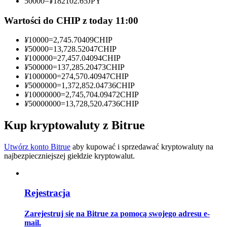
50000
=
¥
182102.65
JPY
Zostań traderem kopiującym
Wartości do CHIP z today 11:00
Ciesz się podziałem zysków i prowizjami z kopiowania
¥
10000
=
2,745.70409
CHIP
transakcji
¥
50000
=
13,728.52047
CHIP
¥
100000
=
27,457.04094
CHIP
¥
500000
=
137,285.20473
CHIP
¥
1000000
=
274,570.40947
CHIP
¥
5000000
=
1,372,852.04736
CHIP
¥
10000000
=
2,745,704.09472
CHIP
¥
50000000
=
13,728,520.4736
CHIP
Kup kryptowaluty z Bitrue
Informacja
Utwórz konto Bitrue
aby kupować i sprzedawać kryptowaluty na
najbezpieczniejszej giełdzie kryptowalut.
Analiza Big Data, w tym informacje handlowe itp.
Rejestracja
Zarejestruj się na Bitrue za pomocą swojego adresu e-
mail.