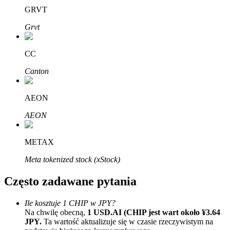
Bitrue
AI
GRVT
Grvt
CC
Canton
Bitruści Partnerzy
AEON
AEON
METAX
Meta tokenized stock (xStock)
Często zadawane pytania
Afiliaci Bitrue
Ile kosztuje 1 CHIP w JPY?
Aż do 65% prowizji!
Na chwilę obecną,
1 USD.AI (CHIP jest wart około ¥3.64
JPY.
Ta wartość aktualizuje się w czasie rzeczywistym na