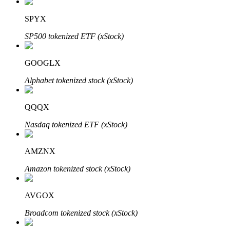
SPYX
SP500 tokenized ETF (xStock)
GOOGLX
Automatyczna inwestycja
Alphabet tokenized stock (xStock)
Zdobądź długoterminowy zysk i elastyczne zainteresowania
QQQX
Nasdaq tokenized ETF (xStock)
AMZNX
Amazon tokenized stock (xStock)
AVGOX
Naucz się stakingu
Broadcom tokenized stock (xStock)
Dowiedz się, jak uzyskać dochód pasywny