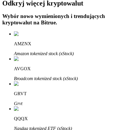
Odkryj więcej kryptowalut
Wybór nowo wymienionych i trendujących
kryptowalut na
Bitrue
.
Automatyczna inwestycja
AMZNX
Zdobądź długoterminowy zysk i elastyczne zainteresowania
Amazon tokenized stock (xStock)
AVGOX
Broadcom tokenized stock (xStock)
GRVT
Grvt
Naucz się stakingu
QQQX
Dowiedz się, jak uzyskać dochód pasywny
Nasdaq tokenized ETF (xStock)