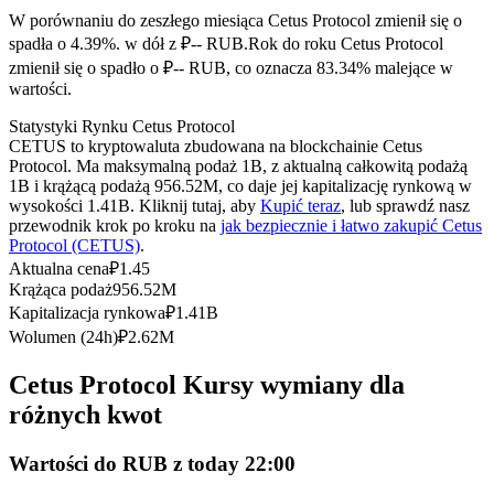
Kontrakty terminowe na USDC
W porównaniu do zeszłego miesiąca Cetus Protocol zmienił się o
Kontrakty futures wykorzystujące USDC jako zabezpieczenie
spadła o 4.39%. w dół z ₽-- RUB.
Rok do roku Cetus Protocol
zmienił się o spadło o ₽-- RUB, co oznacza 83.34% malejące w
wartości.
Statystyki Rynku Cetus Protocol
CETUS to kryptowaluta zbudowana na blockchainie Cetus
Protocol. Ma maksymalną podaż 1B, z aktualną całkowitą podażą
1B i krążącą podażą 956.52M, co daje jej kapitalizację rynkową w
wysokości 1.41B. Kliknij tutaj, aby
Kupić teraz
, lub sprawdź nasz
przewodnik krok po kroku na
jak bezpiecznie i łatwo zakupić Cetus
Protocol (CETUS)
.
Kopiowanie Transakcji
Aktualna cena
₽
1.45
Krążąca podaż
956.52M
Dołącz do najlepszych traderów
Kapitalizacja rynkowa
₽
1.41B
Wolumen (24h)
₽
2.62M
Cetus Protocol Kursy wymiany dla
różnych kwot
Wartości do RUB z today 22:00