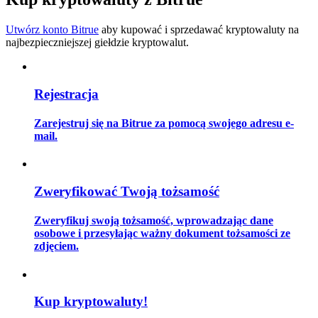
Utwórz konto Bitrue
aby kupować i sprzedawać kryptowaluty na
najbezpieczniejszej giełdzie kryptowalut.
Przewodnik
Przewodnik dla początkujących dotyczący kontraktów futures
Rejestracja
Zarejestruj się na Bitrue za pomocą swojego adresu e-
mail.
Zweryfikować Twoją tożsamość
Zweryfikuj swoją tożsamość, wprowadzając dane
Strategie handlowe
osobowe i przesyłając ważny dokument tożsamości ze
zdjęciem.
Dowiedz się, jak zachować rentowność
Kup kryptowaluty!