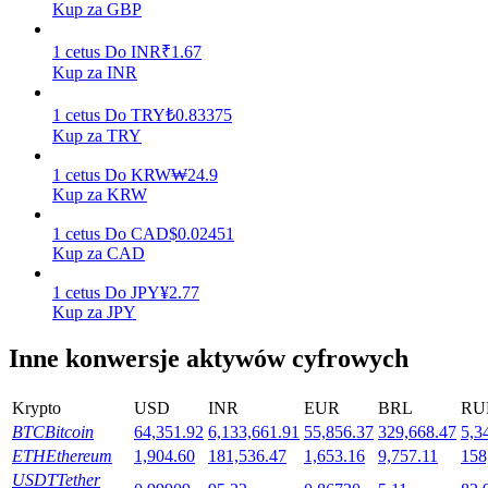
Kup za GBP
1
cetus
Do
INR
₹
1.67
Kup za INR
Stawianie
1
cetus
Do
TRY
₺
0.83375
Wysokie zyski i natychmiastowy dostęp
Kup za TRY
1
cetus
Do
KRW
₩
24.9
Kup za KRW
1
cetus
Do
CAD
$
0.02451
Kup za CAD
1
cetus
Do
JPY
¥
2.77
Kup za JPY
Launchpool
Inne konwersje aktywów cyfrowych
Elastyczne stawianie zakładów, aby zarabiać na popularnych
tokenach
Krypto
USD
INR
EUR
BRL
RU
BTC
Bitcoin
64,351.92
6,133,661.91
55,856.37
329,668.47
5,3
ETH
Ethereum
1,904.60
181,536.47
1,653.16
9,757.11
158
USDT
Tether