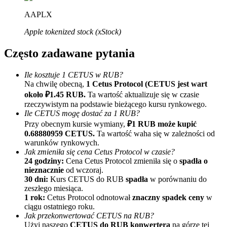
AAPLX
Apple tokenized stock (xStock)
Często zadawane pytania
Ile kosztuje 1 CETUS w RUB?
Na chwilę obecną,
1 Cetus Protocol (CETUS jest wart
Polecaj
około ₽1.45 RUB.
Ta wartość aktualizuje się w czasie
Zaproś przyjaciela, aby otrzymać nagrody pieniężne
rzeczywistym na podstawie bieżącego kursu rynkowego.
Ile CETUS mogę dostać za 1 RUB?
Deposit CASHCAT & Win
Przy obecnym kursie wymiany,
₽1 RUB może kupić
0.68880959 CETUS.
Ta wartość waha się w zależności od
warunków rynkowych.
Jak zmieniła się cena Cetus Protocol w czasie?
24 godziny:
Cena Cetus Protocol zmieniła się o
spadła o
nieznacznie
od wczoraj.
30 dni:
Kurs CETUS do RUB
spadła
w porównaniu do
zeszłego miesiąca.
1 rok:
Cetus Protocol odnotował
znaczny spadek ceny
w
ciągu ostatniego roku.
Jak przekonwertować CETUS na RUB?
Użyj naszego
CETUS do RUB konwertera
na górze tej