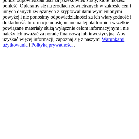
ponosi odpowiedzialności za jakiekolwiek straty, które możesz
ponieść. Opieramy się na źródłach zewnętrznych w zakresie cen i
innych danych związanych z kryptowalutami wymienionymi
powyżej i nie ponosimy odpowiedzialności za ich wiarygodność i
New Listing Futures Fest
dokładność. Informacje udostępniane na tej platformie i wszelkie
powiązane materiały służą wyłącznie celom informacyjnym i nie
Trade New Futures, Win 200,000 USDT
należy ich uważać za poradę finansową lub inwestycyjną. Aby
uzyskać więcej informacji, zapoznaj się z naszymi
Warunkami
użytkowania
i
Polityką prywatności
.
Crypto World Cup 2026: Grand Finale
77,777+3k Rewards
Więcej wydarzeń