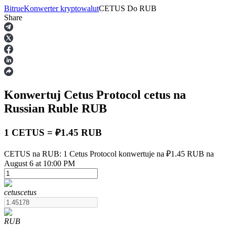
Bitrue
Konwerter kryptowalut
CETUS
Do
RUB
Share
Kontrakty terminowe
Konwertuj Cetus Protocol
cetus
na
Russian Ruble
RUB
1 CETUS = ₽1.45 RUB
Kontrakty terminowe na USDT
CETUS na RUB: 1 Cetus Protocol konwertuje na ₽1.45 RUB na
August 6 at 10:00 PM
Kontrakty futures wykorzystujące USDT jako zabezpieczenie
cetus
cetus
RUB