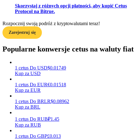
Skorzystaj z różnych opcji płatności, aby kupić Cetus
Protocol na Bitrue.
Zarabiać
Rozpocznij swoją podróż z kryptowalutami teraz!
Zarejestruj się
Popularne konwersje cetus na waluty fiat
1
cetus
Do
USD
$
0.01749
Kup za USD
1
cetus
Do
EUR
€
0.01518
Mocna Świnka
Kup za EUR
Codziennie zdobywaj konkurencyjne nagrody
1
cetus
Do
BRL
R$
0.08962
Kup za BRL
1
cetus
Do
RUB
₽
1.45
Kup za RUB
1
cetus
Do
GBP
£
0.013