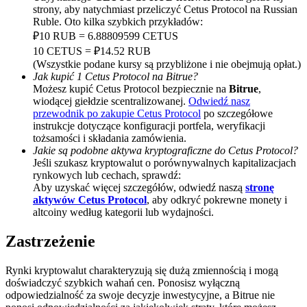
strony, aby natychmiast przeliczyć Cetus Protocol na Russian
Deposit CASHCAT & Win
Ruble. Oto kilka szybkich przykładów:
₽10 RUB = 6.88809599 CETUS
Share 500000 CASHCAT prize pool
10 CETUS = ₽14.52 RUB
(Wszystkie podane kursy są przybliżone i nie obejmują opłat.)
Jak kupić 1 Cetus Protocol na Bitrue?
Możesz kupić Cetus Protocol bezpiecznie na
Bitrue
,
wiodącej giełdzie scentralizowanej.
Odwiedź nasz
Exclusive for BitMart Users
przewodnik po zakupie Cetus Protocol
po szczegółowe
Register & Trade to Win 500,000 USDT
instrukcje dotyczące konfiguracji portfela, weryfikacji
tożsamości i składania zamówienia.
Jakie są podobne aktywa kryptograficzne do Cetus Protocol?
Jeśli szukasz kryptowalut o porównywalnych kapitalizacjach
rynkowych lub cechach, sprawdź:
Precious Metals Trading Carnival
Aby uzyskać więcej szczegółów, odwiedź naszą
stronę
aktywów Cetus Protocol
, aby odkryć pokrewne monety i
Trade Gold & Silver · 33,333 USDT Bonus
altcoiny według kategorii lub wydajności.
Zastrzeżenie
USDT New User Exclusive 10% APR
Rynki kryptowalut charakteryzują się dużą zmiennością i mogą
doświadczyć szybkich wahań cen. Ponosisz wyłączną
USDT Flexible Staking | Daily Rewards
odpowiedzialność za swoje decyzje inwestycyjne, a Bitrue nie