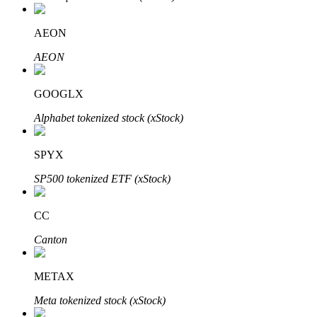
Bitrue
AI
AEON
AEON
GOOGLX
Alphabet tokenized stock (xStock)
Bitruści Partnerzy
SPYX
SP500 tokenized ETF (xStock)
CC
Canton
Afiliaci Bitrue
METAX
Aż do 65% prowizji!
Meta tokenized stock (xStock)