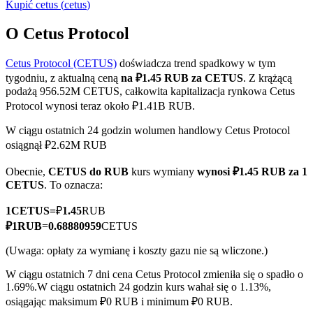
Kupić
cetus
(
cetus
)
O Cetus Protocol
Cetus Protocol (CETUS)
doświadcza trend spadkowy w tym
Kontrakty terminowe COIN-M
tygodniu, z aktualną ceną
na ₽1.45 RUB za CETUS
. Z krążącą
Kontrakty terminowe na kryptowaluty
podażą 956.52M CETUS, całkowita kapitalizacja rynkowa Cetus
Protocol wynosi teraz około ₽1.41B RUB.
W ciągu ostatnich 24 godzin wolumen handlowy Cetus Protocol
TradFi
osiągnął ₽2.62M RUB
Instrumenty pochodne na akcje, forex, metale szlachetne i
Obecnie,
CETUS do RUB
kurs wymiany
wynosi ₽1.45 RUB za 1
towary
CETUS
. To oznacza:
1
CETUS
=
₽
1.45
RUB
₽
1
RUB
=
0.68880959
CETUS
(Uwaga: opłaty za wymianę i koszty gazu nie są wliczone.)
W ciągu ostatnich 7 dni cena Cetus Protocol zmieniła się o spadło o
1.69%.
W ciągu ostatnich 24 godzin kurs wahał się o 1.13%,
osiągając maksimum ₽0 RUB i minimum ₽0 RUB.