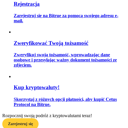
Rejestracja
Zarejestruj się na Bitrue za pomocą swojego adresu e-
mail.
Przewodnik
Przewodnik dla początkujących dotyczący kontraktów futures
Zweryfikować Twoją tożsamość
Zweryfikuj swoją tożsamość, wprowadzając dane
osobowe i przesyłając ważny dokument tożsamości ze
zdjęciem.
Kup kryptowaluty!
Strategie handlowe
Skorzystaj z różnych opcji płatności, aby kupić Cetus
Dowiedz się, jak zachować rentowność
Protocol na Bitrue.
Rozpocznij swoją podróż z kryptowalutami teraz!
Zarejestruj się