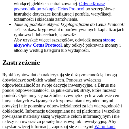
wiodącej giełdzie scentralizowanej.
Odwiedź nasz
Deposit CASHCAT & Win
przewodnik po zakupie Cetus Protocol
po szczegółowe
instrukcje dotyczące konfiguracji portfela, weryfikacji
Share 500000 CASHCAT prize pool
tożsamości i składania zamówienia.
Jakie są podobne aktywa kryptograficzne do Cetus Protocol?
Jeśli szukasz kryptowalut o porównywalnych kapitalizacjach
rynkowych lub cechach, sprawdź:
Aby uzyskać więcej szczegółów, odwiedź naszą
stronę
Exclusive for BitMart Users
aktywów Cetus Protocol
, aby odkryć pokrewne monety i
altcoiny według kategorii lub wydajności.
Register & Trade to Win 500,000 USDT
Zastrzeżenie
Rynki kryptowalut charakteryzują się dużą zmiennością i mogą
Precious Metals Trading Carnival
doświadczyć szybkich wahań cen. Ponosisz wyłączną
odpowiedzialność za swoje decyzje inwestycyjne, a Bitrue nie
Trade Gold & Silver · 33,333 USDT Bonus
ponosi odpowiedzialności za jakiekolwiek straty, które możesz
ponieść. Opieramy się na źródłach zewnętrznych w zakresie cen i
innych danych związanych z kryptowalutami wymienionymi
powyżej i nie ponosimy odpowiedzialności za ich wiarygodność i
dokładność. Informacje udostępniane na tej platformie i wszelkie
USDT New User Exclusive 10% APR
powiązane materiały służą wyłącznie celom informacyjnym i nie
należy ich uważać za poradę finansową lub inwestycyjną. Aby
USDT Flexible Staking | Daily Rewards
uzyskać więcej informacji, zapoznaj się z naszymi
Warunkami