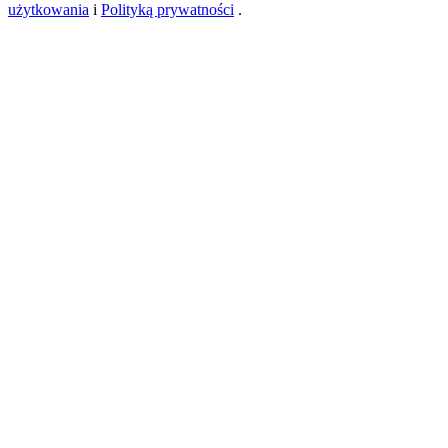
użytkowania
i
Polityką prywatności
.
New Listing Futures Fest
Trade New Futures, Win 200,000 USDT
Crypto World Cup 2026: Grand Finale
77,777+3k Rewards
Więcej wydarzeń