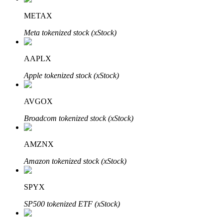
METAX
Meta tokenized stock (xStock)
AAPLX
Automatyczna inwestycja
Apple tokenized stock (xStock)
Zdobądź długoterminowy zysk i elastyczne zainteresowania
AVGOX
Broadcom tokenized stock (xStock)
AMZNX
Amazon tokenized stock (xStock)
SPYX
Naucz się stakingu
SP500 tokenized ETF (xStock)
Dowiedz się, jak uzyskać dochód pasywny