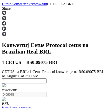
Bitrue
Konwerter kryptowalut
CETUS
Do
BRL
Share
Kontrakty terminowe
Konwertuj Cetus Protocol
cetus
na
Brazilian Real
BRL
1 CETUS = R$0.09075 BRL
CETUS na BRL: 1 Cetus Protocol konwertuje na R$0.09075 BRL
Kontrakty terminowe na USDT
na August 6 at 7:00 AM
Kontrakty futures wykorzystujące USDT jako zabezpieczenie
cetus
cetus
BRL
Kupić
cetus
(
cetus
)