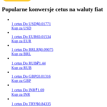
Popularne konwersje cetus na waluty fiat
Zarabiać
1
cetus
Do
USD
$
0.01771
Kup za USD
1
cetus
Do
EUR
€
0.01534
Kup za EUR
1
cetus
Do
BRL
R$
0.09075
Kup za BRL
1
cetus
Do
RUB
₽
1.44
Mocna Świnka
Kup za RUB
Codziennie zdobywaj konkurencyjne nagrody
1
cetus
Do
GBP
£
0.01316
Kup za GBP
1
cetus
Do
INR
₹
1.69
Kup za INR
1
cetus
Do
TRY
₺
0.84335