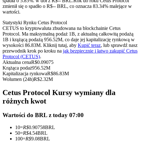
spadła o 5.85%. w dół z R$-- BRL.
Rok do roku Cetus Protocol
Kontrakty terminowe na USDC
zmienił się o spadło o R$-- BRL, co oznacza 83.34% malejące w
wartości.
Kontrakty futures wykorzystujące USDC jako zabezpieczenie
Statystyki Rynku Cetus Protocol
CETUS to kryptowaluta zbudowana na blockchainie Cetus
Protocol. Ma maksymalną podaż 1B, z aktualną całkowitą podażą
1B i krążącą podażą 956.52M, co daje jej kapitalizację rynkową w
wysokości 86.83M. Kliknij tutaj, aby
Kupić teraz
, lub sprawdź nasz
przewodnik krok po kroku na
jak bezpiecznie i łatwo zakupić Cetus
Protocol (CETUS)
.
Aktualna cena
R$
0.09075
Krążąca podaż
956.52M
Kapitalizacja rynkowa
R$
86.83M
Kopiowanie Transakcji
Wolumen (24h)
R$
2.32M
Dołącz do najlepszych traderów
Cetus Protocol Kursy wymiany dla
różnych kwot
Wartości do BRL z today 07:00
10
=
R$
0.90758
BRL
50
=
R$
4.54
BRL
100
=
R$
9.08
BRL