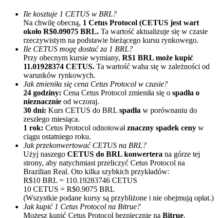
Ile kosztuje 1 CETUS w BRL?
Na chwilę obecną,
1 Cetus Protocol (CETUS jest wart
około R$0.09075 BRL.
Ta wartość aktualizuje się w czasie
rzeczywistym na podstawie bieżącego kursu rynkowego.
Ile CETUS mogę dostać za 1 BRL?
Przy obecnym kursie wymiany,
R$1 BRL może kupić
11.01928374 CETUS.
Ta wartość waha się w zależności od
warunków rynkowych.
Polecaj
Jak zmieniła się cena Cetus Protocol w czasie?
24 godziny:
Cena Cetus Protocol zmieniła się o
spadła o
Zaproś przyjaciela, aby otrzymać nagrody pieniężne
nieznacznie
od wczoraj.
30 dni:
Kurs CETUS do BRL
spadła
w porównaniu do
Deposit CASHCAT & Win
zeszłego miesiąca.
1 rok:
Cetus Protocol odnotował
znaczny spadek ceny
w
ciągu ostatniego roku.
Jak przekonwertować CETUS na BRL?
Użyj naszego
CETUS do BRL konwertera
na górze tej
strony, aby natychmiast przeliczyć Cetus Protocol na
Brazilian Real. Oto kilka szybkich przykładów:
R$10 BRL = 110.19283746 CETUS
10 CETUS = R$0.9075 BRL
(Wszystkie podane kursy są przybliżone i nie obejmują opłat.)
Jak kupić 1 Cetus Protocol na Bitrue?
Możesz kupić Cetus Protocol bezpiecznie na
Bitrue
,