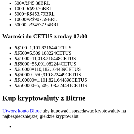
500
=
R$
45.38
BRL
1000
=
R$
90.76
BRL
Zostań traderem kopiującym
5000
=
R$
453.79
BRL
10000
=
R$
907.59
BRL
Ciesz się podziałem zysków i prowizjami z kopiowania
50000
=
R$
4537.94
BRL
transakcji
Wartości do CETUS z today 07:00
R$
100
=
1,101.821644
CETUS
R$
500
=
5,509.108224
CETUS
R$
1000
=
11,018.216448
CETUS
R$
5000
=
55,091.082244
CETUS
R$
10000
=
110,182.164489
CETUS
R$
50000
=
550,910.822449
CETUS
R$
100000
=
1,101,821.644898
CETUS
R$
500000
=
5,509,108.224491
CETUS
Informacja
Analiza Big Data, w tym informacje handlowe itp.
Kup kryptowaluty z Bitrue
Utwórz konto Bitrue
aby kupować i sprzedawać kryptowaluty na
najbezpieczniejszej giełdzie kryptowalut.