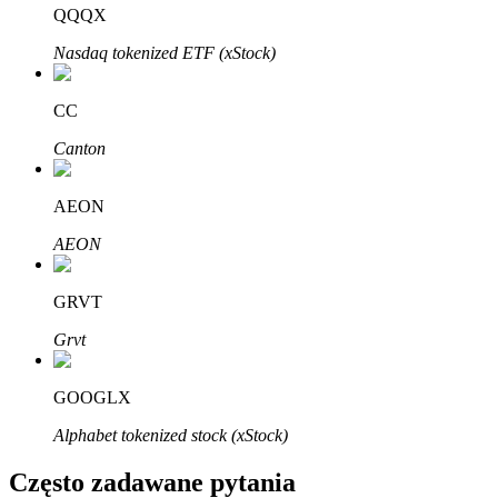
Bitrue
AI
QQQX
Nasdaq tokenized ETF (xStock)
CC
Canton
Bitruści Partnerzy
AEON
AEON
GRVT
Grvt
GOOGLX
Afiliaci Bitrue
Alphabet tokenized stock (xStock)
Aż do 65% prowizji!
Często zadawane pytania