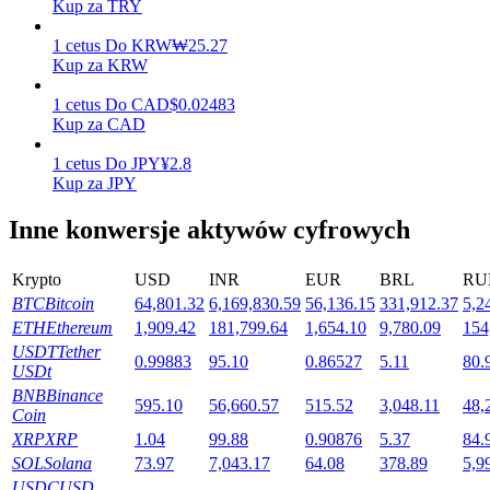
Kup za TRY
1
cetus
Do
KRW
₩
25.27
Kup za KRW
Stawianie
1
cetus
Do
CAD
$
0.02483
Wysokie zyski i natychmiastowy dostęp
Kup za CAD
1
cetus
Do
JPY
¥
2.8
Kup za JPY
Inne konwersje aktywów cyfrowych
Krypto
USD
INR
EUR
BRL
RU
BTC
Bitcoin
64,801.32
6,169,830.59
56,136.15
331,912.37
5,2
ETH
Ethereum
1,909.42
181,799.64
1,654.10
9,780.09
154
Launchpool
USDT
Tether
0.99883
95.10
0.86527
5.11
80.
USDt
Elastyczne stawianie zakładów, aby zarabiać na popularnych
BNB
Binance
tokenach
595.10
56,660.57
515.52
3,048.11
48,
Coin
XRP
XRP
1.04
99.88
0.90876
5.37
84.
SOL
Solana
73.97
7,043.17
64.08
378.89
5,9
USDC
USD