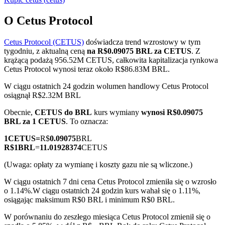
O Cetus Protocol
Cetus Protocol (CETUS)
doświadcza trend wzrostowy w tym
Kontrakty terminowe COIN-M
tygodniu, z aktualną ceną
na R$0.09075 BRL za CETUS
. Z
krążącą podażą 956.52M CETUS, całkowita kapitalizacja rynkowa
Kontrakty terminowe na kryptowaluty
Cetus Protocol wynosi teraz około R$86.83M BRL.
W ciągu ostatnich 24 godzin wolumen handlowy Cetus Protocol
osiągnął R$2.32M BRL
TradFi
Obecnie,
CETUS do BRL
kurs wymiany
wynosi R$0.09075
Instrumenty pochodne na akcje, forex, metale szlachetne i
BRL za 1 CETUS
. To oznacza:
towary
1
CETUS
=
R$
0.09075
BRL
R$
1
BRL
=
11.01928374
CETUS
(Uwaga: opłaty za wymianę i koszty gazu nie są wliczone.)
W ciągu ostatnich 7 dni cena Cetus Protocol zmieniła się o wzrosło
o 1.14%.
W ciągu ostatnich 24 godzin kurs wahał się o 1.11%,
osiągając maksimum R$0 BRL i minimum R$0 BRL.
W porównaniu do zeszłego miesiąca Cetus Protocol zmienił się o