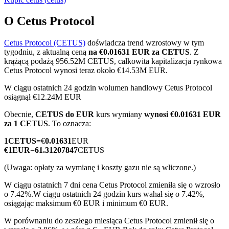
O Cetus Protocol
Cetus Protocol (CETUS)
doświadcza trend wzrostowy w tym
Kontrakty terminowe COIN-M
tygodniu, z aktualną ceną
na €0.01631 EUR za CETUS
. Z
krążącą podażą 956.52M CETUS, całkowita kapitalizacja rynkowa
Kontrakty terminowe na kryptowaluty
Cetus Protocol wynosi teraz około €14.53M EUR.
W ciągu ostatnich 24 godzin wolumen handlowy Cetus Protocol
osiągnął €12.24M EUR
TradFi
Obecnie,
CETUS do EUR
kurs wymiany
wynosi €0.01631 EUR
Instrumenty pochodne na akcje, forex, metale szlachetne i
za 1 CETUS
. To oznacza:
towary
1
CETUS
=
€
0.01631
EUR
€
1
EUR
=
61.31207847
CETUS
(Uwaga: opłaty za wymianę i koszty gazu nie są wliczone.)
W ciągu ostatnich 7 dni cena Cetus Protocol zmieniła się o wzrosło
o 7.42%.
W ciągu ostatnich 24 godzin kurs wahał się o 7.42%,
osiągając maksimum €0 EUR i minimum €0 EUR.
W porównaniu do zeszłego miesiąca Cetus Protocol zmienił się o