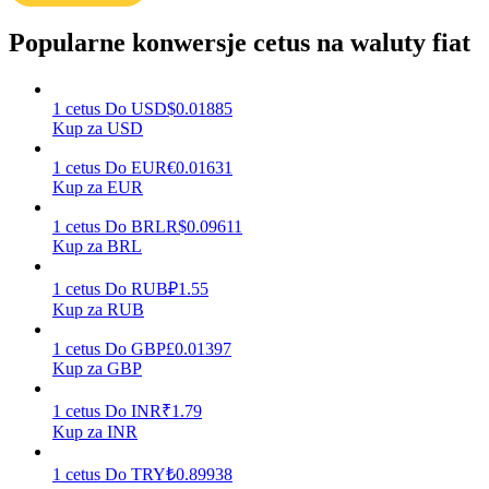
Popularne konwersje cetus na waluty fiat
Zarabiać
1
cetus
Do
USD
$
0.01885
Kup za USD
1
cetus
Do
EUR
€
0.01631
Kup za EUR
1
cetus
Do
BRL
R$
0.09611
Kup za BRL
1
cetus
Do
RUB
₽
1.55
Mocna Świnka
Kup za RUB
Codziennie zdobywaj konkurencyjne nagrody
1
cetus
Do
GBP
£
0.01397
Kup za GBP
1
cetus
Do
INR
₹
1.79
Kup za INR
1
cetus
Do
TRY
₺
0.89938