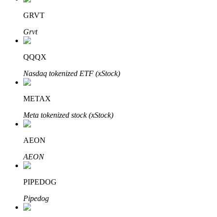
GRVT
Grvt
QQQX
Automatyczna inwestycja
Nasdaq tokenized ETF (xStock)
Zdobądź długoterminowy zysk i elastyczne zainteresowania
METAX
Meta tokenized stock (xStock)
AEON
AEON
PIPEDOG
Naucz się stakingu
Pipedog
Dowiedz się, jak uzyskać dochód pasywny