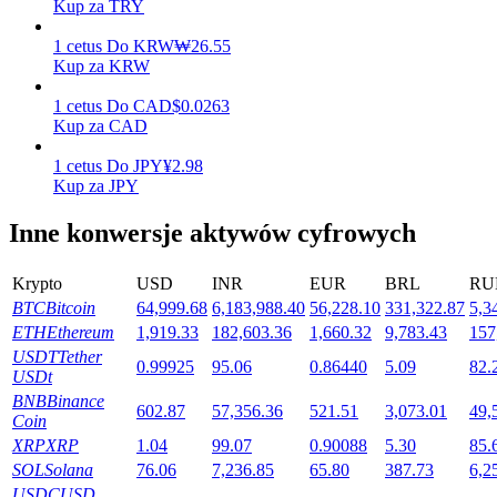
Kup za TRY
1
cetus
Do
KRW
₩
26.55
Kup za KRW
Stawianie
1
cetus
Do
CAD
$
0.0263
Wysokie zyski i natychmiastowy dostęp
Kup za CAD
1
cetus
Do
JPY
¥
2.98
Kup za JPY
Inne konwersje aktywów cyfrowych
Krypto
USD
INR
EUR
BRL
RU
BTC
Bitcoin
64,999.68
6,183,988.40
56,228.10
331,322.87
5,3
ETH
Ethereum
1,919.33
182,603.36
1,660.32
9,783.43
157
Launchpool
USDT
Tether
0.99925
95.06
0.86440
5.09
82.
USDt
Elastyczne stawianie zakładów, aby zarabiać na popularnych
BNB
Binance
tokenach
602.87
57,356.36
521.51
3,073.01
49,
Coin
XRP
XRP
1.04
99.07
0.90088
5.30
85.
SOL
Solana
76.06
7,236.85
65.80
387.73
6,2
USDC
USD