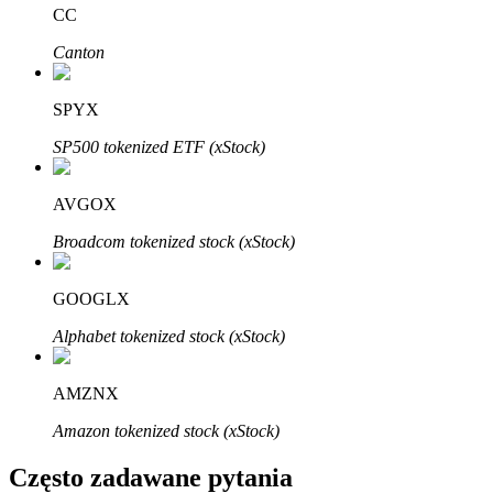
Bitrue
AI
CC
Canton
SPYX
SP500 tokenized ETF (xStock)
Bitruści Partnerzy
AVGOX
Broadcom tokenized stock (xStock)
GOOGLX
Alphabet tokenized stock (xStock)
AMZNX
Afiliaci Bitrue
Amazon tokenized stock (xStock)
Aż do 65% prowizji!
Często zadawane pytania