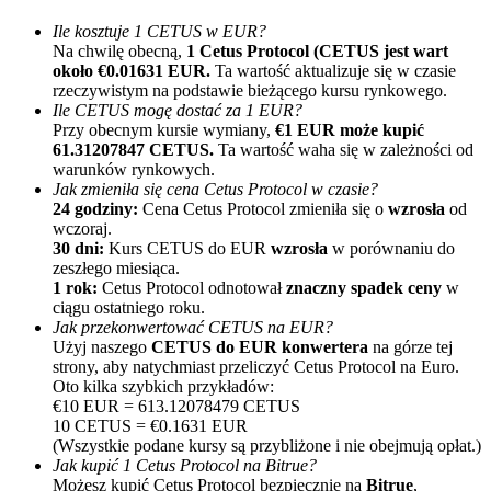
Ile kosztuje 1 CETUS w EUR?
Na chwilę obecną,
1 Cetus Protocol (CETUS jest wart
około €0.01631 EUR.
Ta wartość aktualizuje się w czasie
rzeczywistym na podstawie bieżącego kursu rynkowego.
Ile CETUS mogę dostać za 1 EUR?
Przy obecnym kursie wymiany,
€1 EUR może kupić
61.31207847 CETUS.
Ta wartość waha się w zależności od
warunków rynkowych.
Polecaj
Jak zmieniła się cena Cetus Protocol w czasie?
24 godziny:
Cena Cetus Protocol zmieniła się o
wzrosła
od
Zaproś przyjaciela, aby otrzymać nagrody pieniężne
wczoraj.
30 dni:
Kurs CETUS do EUR
wzrosła
w porównaniu do
BTC Welcome Rewards
zeszłego miesiąca.
1 rok:
Cetus Protocol odnotował
znaczny spadek ceny
w
ciągu ostatniego roku.
Jak przekonwertować CETUS na EUR?
Użyj naszego
CETUS do EUR konwertera
na górze tej
strony, aby natychmiast przeliczyć Cetus Protocol na Euro.
Oto kilka szybkich przykładów:
€10 EUR = 613.12078479 CETUS
10 CETUS = €0.1631 EUR
(Wszystkie podane kursy są przybliżone i nie obejmują opłat.)
Jak kupić 1 Cetus Protocol na Bitrue?
Możesz kupić Cetus Protocol bezpiecznie na
Bitrue
,