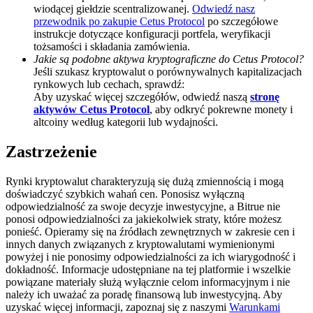
wiodącej giełdzie scentralizowanej.
Odwiedź nasz
BTC Welcome Rewards
przewodnik po zakupie Cetus Protocol
po szczegółowe
instrukcje dotyczące konfiguracji portfela, weryfikacji
Deposit & Trade BTC to Share 25000 USDT prize pool!
tożsamości i składania zamówienia.
Jakie są podobne aktywa kryptograficzne do Cetus Protocol?
Jeśli szukasz kryptowalut o porównywalnych kapitalizacjach
rynkowych lub cechach, sprawdź:
Aby uzyskać więcej szczegółów, odwiedź naszą
stronę
Deposit CASHCAT & Win
aktywów Cetus Protocol
, aby odkryć pokrewne monety i
altcoiny według kategorii lub wydajności.
Share 500000 CASHCAT prize pool
Zastrzeżenie
Rynki kryptowalut charakteryzują się dużą zmiennością i mogą
Exclusive for BitMart Users
doświadczyć szybkich wahań cen. Ponosisz wyłączną
odpowiedzialność za swoje decyzje inwestycyjne, a Bitrue nie
Register & Trade to Win 500,000 USDT
ponosi odpowiedzialności za jakiekolwiek straty, które możesz
ponieść. Opieramy się na źródłach zewnętrznych w zakresie cen i
innych danych związanych z kryptowalutami wymienionymi
powyżej i nie ponosimy odpowiedzialności za ich wiarygodność i
dokładność. Informacje udostępniane na tej platformie i wszelkie
Precious Metals Trading Carnival
powiązane materiały służą wyłącznie celom informacyjnym i nie
należy ich uważać za poradę finansową lub inwestycyjną. Aby
Trade Gold & Silver · 33,333 USDT Bonus
uzyskać więcej informacji, zapoznaj się z naszymi
Warunkami