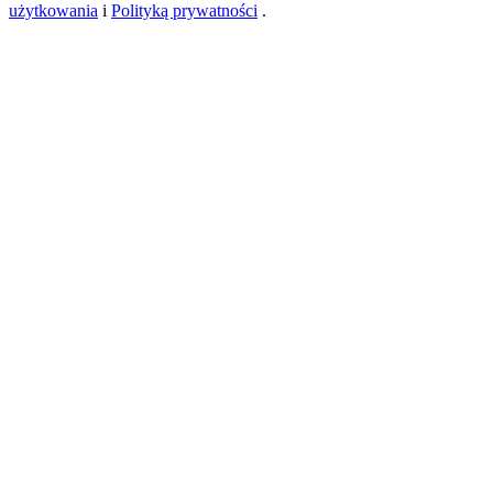
użytkowania
i
Polityką prywatności
.
USDT New User Exclusive 10% APR
USDT Flexible Staking | Daily Rewards
BTC New User Exclusive: 6.5% APR
BTC Flexible Staking | Daily Rewards
Więcej wydarzeń