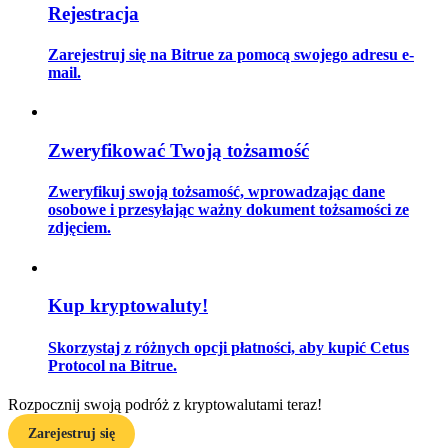
Rejestracja
Zarejestruj się na Bitrue za pomocą swojego adresu e-
mail.
Przewodnik
Przewodnik dla początkujących dotyczący kontraktów futures
Zweryfikować Twoją tożsamość
Zweryfikuj swoją tożsamość, wprowadzając dane
osobowe i przesyłając ważny dokument tożsamości ze
zdjęciem.
Kup kryptowaluty!
Strategie handlowe
Skorzystaj z różnych opcji płatności, aby kupić Cetus
Dowiedz się, jak zachować rentowność
Protocol na Bitrue.
Rozpocznij swoją podróż z kryptowalutami teraz!
Zarejestruj się