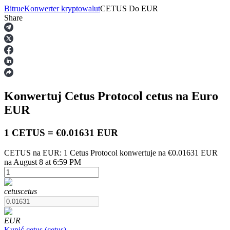
Bitrue
Konwerter kryptowalut
CETUS
Do
EUR
Share
Kontrakty terminowe
Konwertuj Cetus Protocol
cetus
na Euro
EUR
1 CETUS = €0.01631 EUR
CETUS na EUR: 1 Cetus Protocol konwertuje na €0.01631 EUR
Kontrakty terminowe na USDT
na August 8 at 6:59 PM
Kontrakty futures wykorzystujące USDT jako zabezpieczenie
cetus
cetus
EUR
Kupić
cetus
(
cetus
)