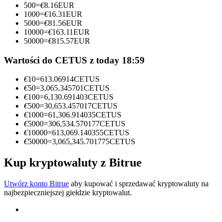
500
=
€
8.16
EUR
1000
=
€
16.31
EUR
Zostań traderem kopiującym
5000
=
€
81.56
EUR
10000
=
€
163.11
EUR
Ciesz się podziałem zysków i prowizjami z kopiowania
50000
=
€
815.57
EUR
transakcji
Wartości do CETUS z today 18:59
€
10
=
613.06914
CETUS
€
50
=
3,065.345701
CETUS
€
100
=
6,130.691403
CETUS
€
500
=
30,653.457017
CETUS
€
1000
=
61,306.914035
CETUS
€
5000
=
306,534.570177
CETUS
€
10000
=
613,069.140355
CETUS
€
50000
=
3,065,345.701775
CETUS
Informacja
Analiza Big Data, w tym informacje handlowe itp.
Kup kryptowaluty z Bitrue
Utwórz konto Bitrue
aby kupować i sprzedawać kryptowaluty na
najbezpieczniejszej giełdzie kryptowalut.