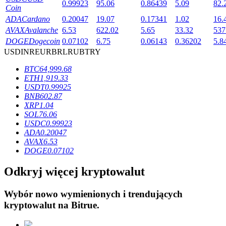
0.99923
95.06
0.86439
5.09
82.
Coin
ADA
Cardano
0.20047
19.07
0.17341
1.02
16.
AVAX
Avalanche
6.53
622.02
5.65
33.32
537
DOGE
Dogecoin
0.07102
6.75
0.06143
0.36202
5.8
USD
INR
EUR
BRL
RUB
TRY
Blokady BTR
BTC
64,999.68
Ekskluzywne inwestycje dla posiadaczy BTR
ETH
1,919.33
USDT
0.99925
BNB
602.87
XRP
1.04
SOL
76.06
USDC
0.99923
ADA
0.20047
AVAX
6.53
DOGE
0.07102
Odkryj więcej kryptowalut
Pożyczki
Wybór nowo wymienionych i trendujących
Usługa pożyczek wspieranych kryptowalutami
kryptowalut na
Bitrue
.