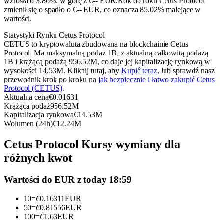
wzrosła o 3.86%. w górę z €-- EUR.
Rok do roku Cetus Protocol
Kontrakty terminowe na USDC
zmienił się o spadło o €-- EUR, co oznacza 85.02% malejące w
wartości.
Kontrakty futures wykorzystujące USDC jako zabezpieczenie
Statystyki Rynku Cetus Protocol
CETUS to kryptowaluta zbudowana na blockchainie Cetus
Protocol. Ma maksymalną podaż 1B, z aktualną całkowitą podażą
1B i krążącą podażą 956.52M, co daje jej kapitalizację rynkową w
wysokości 14.53M. Kliknij tutaj, aby
Kupić teraz
, lub sprawdź nasz
przewodnik krok po kroku na
jak bezpiecznie i łatwo zakupić Cetus
Protocol (CETUS)
.
Aktualna cena
€
0.01631
Krążąca podaż
956.52M
Kapitalizacja rynkowa
€
14.53M
Kopiowanie Transakcji
Wolumen (24h)
€
12.24M
Dołącz do najlepszych traderów
Cetus Protocol Kursy wymiany dla
różnych kwot
Wartości do EUR z today 18:59
10
=
€
0.16311
EUR
50
=
€
0.81556
EUR
100
=
€
1.63
EUR