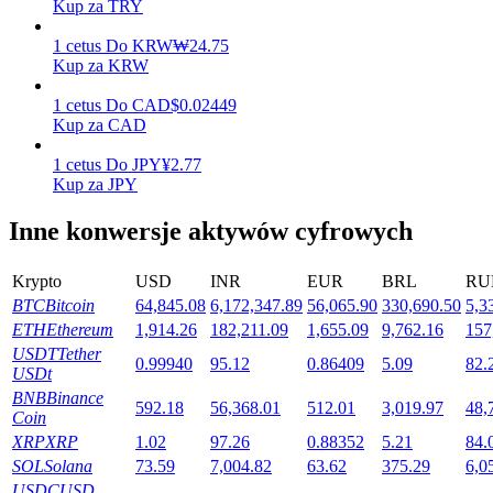
Kup za TRY
1
cetus
Do
KRW
₩
24.75
Kup za KRW
Stawianie
1
cetus
Do
CAD
$
0.02449
Wysokie zyski i natychmiastowy dostęp
Kup za CAD
1
cetus
Do
JPY
¥
2.77
Kup za JPY
Inne konwersje aktywów cyfrowych
Krypto
USD
INR
EUR
BRL
RU
BTC
Bitcoin
64,845.08
6,172,347.89
56,065.90
330,690.50
5,3
ETH
Ethereum
1,914.26
182,211.09
1,655.09
9,762.16
157
Launchpool
USDT
Tether
0.99940
95.12
0.86409
5.09
82.
USDt
Elastyczne stawianie zakładów, aby zarabiać na popularnych
BNB
Binance
tokenach
592.18
56,368.01
512.01
3,019.97
48,
Coin
XRP
XRP
1.02
97.26
0.88352
5.21
84.
SOL
Solana
73.59
7,004.82
63.62
375.29
6,0
USDC
USD