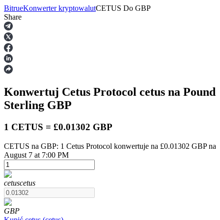
Bitrue
Konwerter kryptowalut
CETUS
Do
GBP
Share
Kontrakty terminowe
Konwertuj Cetus Protocol
cetus
na Pound
Sterling
GBP
1 CETUS = £0.01302 GBP
CETUS na GBP: 1 Cetus Protocol konwertuje na £0.01302 GBP na
Kontrakty terminowe na USDT
August 7 at 7:00 PM
Kontrakty futures wykorzystujące USDT jako zabezpieczenie
cetus
cetus
GBP
Kupić
cetus
(
cetus
)