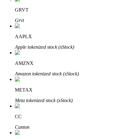
GRVT
Grvt
AAPLX
Automatyczna inwestycja
Apple tokenized stock (xStock)
Zdobądź długoterminowy zysk i elastyczne zainteresowania
AMZNX
Amazon tokenized stock (xStock)
METAX
Meta tokenized stock (xStock)
CC
Naucz się stakingu
Canton
Dowiedz się, jak uzyskać dochód pasywny