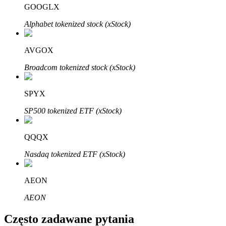
Bitrue
AI
GOOGLX
Alphabet tokenized stock (xStock)
AVGOX
Broadcom tokenized stock (xStock)
Bitruści Partnerzy
SPYX
SP500 tokenized ETF (xStock)
QQQX
Nasdaq tokenized ETF (xStock)
AEON
Afiliaci Bitrue
AEON
Aż do 65% prowizji!
Często zadawane pytania