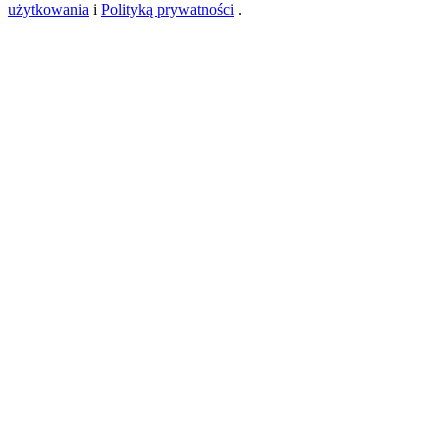
użytkowania
i
Polityką prywatności
.
USDT New User Exclusive 10% APR
USDT Flexible Staking | Daily Rewards
BTC New User Exclusive: 6.5% APR
BTC Flexible Staking | Daily Rewards
Więcej wydarzeń