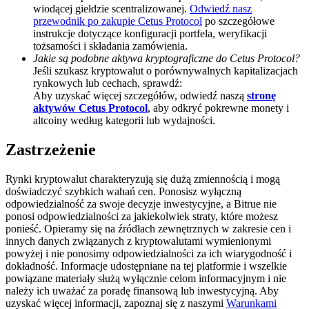
wiodącej giełdzie scentralizowanej.
Odwiedź nasz
BTC Welcome Rewards
przewodnik po zakupie Cetus Protocol
po szczegółowe
instrukcje dotyczące konfiguracji portfela, weryfikacji
Deposit & Trade BTC to Share 25000 USDT prize pool!
tożsamości i składania zamówienia.
Jakie są podobne aktywa kryptograficzne do Cetus Protocol?
Jeśli szukasz kryptowalut o porównywalnych kapitalizacjach
rynkowych lub cechach, sprawdź:
Aby uzyskać więcej szczegółów, odwiedź naszą
stronę
Deposit CASHCAT & Win
aktywów Cetus Protocol
, aby odkryć pokrewne monety i
altcoiny według kategorii lub wydajności.
Share 500000 CASHCAT prize pool
Zastrzeżenie
Rynki kryptowalut charakteryzują się dużą zmiennością i mogą
Exclusive for BitMart Users
doświadczyć szybkich wahań cen. Ponosisz wyłączną
odpowiedzialność za swoje decyzje inwestycyjne, a Bitrue nie
Register & Trade to Win 500,000 USDT
ponosi odpowiedzialności za jakiekolwiek straty, które możesz
ponieść. Opieramy się na źródłach zewnętrznych w zakresie cen i
innych danych związanych z kryptowalutami wymienionymi
powyżej i nie ponosimy odpowiedzialności za ich wiarygodność i
dokładność. Informacje udostępniane na tej platformie i wszelkie
Precious Metals Trading Carnival
powiązane materiały służą wyłącznie celom informacyjnym i nie
należy ich uważać za poradę finansową lub inwestycyjną. Aby
Trade Gold & Silver · 33,333 USDT Bonus
uzyskać więcej informacji, zapoznaj się z naszymi
Warunkami