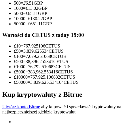
500
=
£
6.51
GBP
1000
=
£
13.02
GBP
Zostań traderem kopiującym
5000
=
£
65.11
GBP
10000
=
£
130.22
GBP
Ciesz się podziałem zysków i prowizjami z kopiowania
50000
=
£
651.11
GBP
transakcji
Wartości do CETUS z today 19:00
£
10
=
767.925106
CETUS
£
50
=
3,839.625534
CETUS
£
100
=
7,679.251068
CETUS
£
500
=
38,396.255341
CETUS
£
1000
=
76,792.510683
CETUS
£
5000
=
383,962.553416
CETUS
£
10000
=
767,925.106832
CETUS
£
50000
=
3,839,625.534164
CETUS
Informacja
Analiza Big Data, w tym informacje handlowe itp.
Kup kryptowaluty z Bitrue
Utwórz konto Bitrue
aby kupować i sprzedawać kryptowaluty na
najbezpieczniejszej giełdzie kryptowalut.