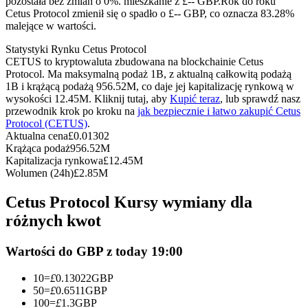
pozostała bez zmian o 0%. mieszkanie z £-- GBP.
Rok do roku
Kontrakty terminowe na USDC
Cetus Protocol zmienił się o spadło o £-- GBP, co oznacza 83.28%
malejące w wartości.
Kontrakty futures wykorzystujące USDC jako zabezpieczenie
Statystyki Rynku Cetus Protocol
CETUS to kryptowaluta zbudowana na blockchainie Cetus
Protocol. Ma maksymalną podaż 1B, z aktualną całkowitą podażą
1B i krążącą podażą 956.52M, co daje jej kapitalizację rynkową w
wysokości 12.45M. Kliknij tutaj, aby
Kupić teraz
, lub sprawdź nasz
przewodnik krok po kroku na
jak bezpiecznie i łatwo zakupić Cetus
Protocol (CETUS)
.
Aktualna cena
£
0.01302
Krążąca podaż
956.52M
Kapitalizacja rynkowa
£
12.45M
Kopiowanie Transakcji
Wolumen (24h)
£
2.85M
Dołącz do najlepszych traderów
Cetus Protocol Kursy wymiany dla
różnych kwot
Wartości do GBP z today 19:00
10
=
£
0.13022
GBP
50
=
£
0.6511
GBP
100
=
£
1.3
GBP