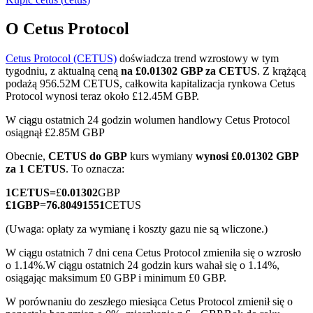
O Cetus Protocol
Cetus Protocol (CETUS)
doświadcza trend wzrostowy w tym
Kontrakty terminowe COIN-M
tygodniu, z aktualną ceną
na £0.01302 GBP za CETUS
. Z krążącą
podażą 956.52M CETUS, całkowita kapitalizacja rynkowa Cetus
Kontrakty terminowe na kryptowaluty
Protocol wynosi teraz około £12.45M GBP.
W ciągu ostatnich 24 godzin wolumen handlowy Cetus Protocol
osiągnął £2.85M GBP
TradFi
Obecnie,
CETUS do GBP
kurs wymiany
wynosi £0.01302 GBP
Instrumenty pochodne na akcje, forex, metale szlachetne i
za 1 CETUS
. To oznacza:
towary
1
CETUS
=
£
0.01302
GBP
£
1
GBP
=
76.80491551
CETUS
(Uwaga: opłaty za wymianę i koszty gazu nie są wliczone.)
W ciągu ostatnich 7 dni cena Cetus Protocol zmieniła się o wzrosło
o 1.14%.
W ciągu ostatnich 24 godzin kurs wahał się o 1.14%,
osiągając maksimum £0 GBP i minimum £0 GBP.
W porównaniu do zeszłego miesiąca Cetus Protocol zmienił się o