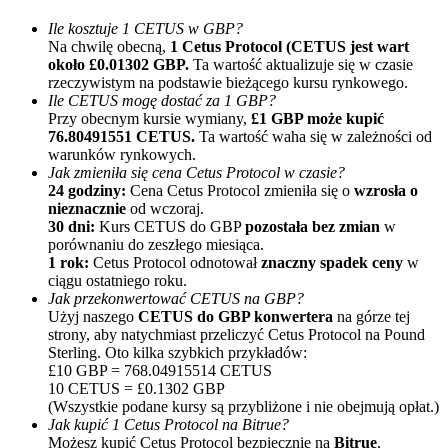
Ile kosztuje 1 CETUS w GBP?
Na chwilę obecną,
1 Cetus Protocol (CETUS jest wart
około £0.01302 GBP.
Ta wartość aktualizuje się w czasie
rzeczywistym na podstawie bieżącego kursu rynkowego.
Ile CETUS mogę dostać za 1 GBP?
Przy obecnym kursie wymiany,
£1 GBP może kupić
76.80491551 CETUS.
Ta wartość waha się w zależności od
warunków rynkowych.
Polecaj
Jak zmieniła się cena Cetus Protocol w czasie?
24 godziny:
Cena Cetus Protocol zmieniła się o
wzrosła o
Zaproś przyjaciela, aby otrzymać nagrody pieniężne
nieznacznie
od wczoraj.
30 dni:
Kurs CETUS do GBP
pozostała bez zmian
w
BTC Welcome Rewards
porównaniu do zeszłego miesiąca.
1 rok:
Cetus Protocol odnotował
znaczny spadek ceny
w
ciągu ostatniego roku.
Jak przekonwertować CETUS na GBP?
Użyj naszego
CETUS do GBP konwertera
na górze tej
strony, aby natychmiast przeliczyć Cetus Protocol na Pound
Sterling. Oto kilka szybkich przykładów:
£10 GBP = 768.04915514 CETUS
10 CETUS = £0.1302 GBP
(Wszystkie podane kursy są przybliżone i nie obejmują opłat.)
Jak kupić 1 Cetus Protocol na Bitrue?
Możesz kupić Cetus Protocol bezpiecznie na
Bitrue
,