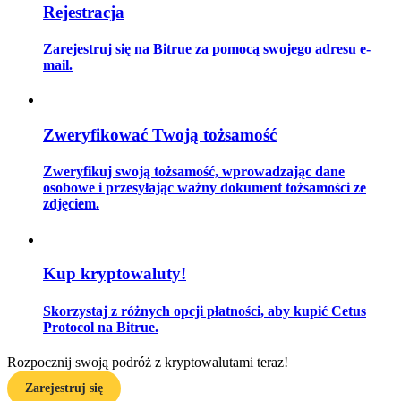
Rejestracja
Zarejestruj się na Bitrue za pomocą swojego adresu e-
mail.
Przewodnik
Przewodnik dla początkujących dotyczący kontraktów futures
Zweryfikować Twoją tożsamość
Zweryfikuj swoją tożsamość, wprowadzając dane
osobowe i przesyłając ważny dokument tożsamości ze
zdjęciem.
Kup kryptowaluty!
Strategie handlowe
Skorzystaj z różnych opcji płatności, aby kupić Cetus
Dowiedz się, jak zachować rentowność
Protocol na Bitrue.
Rozpocznij swoją podróż z kryptowalutami teraz!
Zarejestruj się