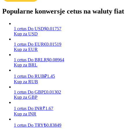
Popularne konwersje cetus na waluty fiat
Zarabiać
1
cetus
Do
USD
$
0.01757
Kup za USD
1
cetus
Do
EUR
€
0.01519
Kup za EUR
1
cetus
Do
BRL
R$
0.08964
Kup za BRL
1
cetus
Do
RUB
₽
1.45
Mocna Świnka
Kup za RUB
Codziennie zdobywaj konkurencyjne nagrody
1
cetus
Do
GBP
£
0.01302
Kup za GBP
1
cetus
Do
INR
₹
1.67
Kup za INR
1
cetus
Do
TRY
₺
0.83849