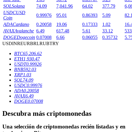
SOL
Solana
74.09
7,041.96
64.02
377.79
6,0
USDC
USD
0.99976
95.01
0.86393
5.09
82.
Coin
Bloqueos BTR
ADA
Cardano
0.20058
19.06
0.17333
1.02
16.
AVAX
Avalanche
6.49
617.48
5.61
33.12
533
Inversiones exclusivas para titulares de BTR
DOGE
Dogecoin
0.07008
6.66
0.06055
0.35732
5.7
USD
INR
EUR
BRL
RUB
TRY
BTC
65,206.62
ETH
1,930.47
USDT
0.99926
BNB
592.03
XRP
1.03
SOL
74.09
USDC
0.99976
ADA
0.20058
Préstamos
AVAX
6.49
DOGE
0.07008
Servicio de préstamos respaldado por criptomonedas
Descubra más criptomonedas
Una selección de criptomonedas recién listadas y en