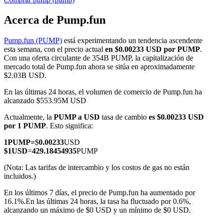
Acerca de Pump.fun
Pump.fun (PUMP)
está experimentando un tendencia ascendente
Futuros COIN-M
esta semana, con el precio actual
en $0.00233 USD por PUMP
.
Con una oferta circulante de 354B PUMP, la capitalización de
Futuros de criptomonedas
mercado total de Pump.fun ahora se sitúa en aproximadamente
$2.03B USD.
En las últimas 24 horas, el volumen de comercio de Pump.fun ha
TradFi
alcanzado $553.95M USD
Derivados de acciones, divisas, metales preciosos y materias
Actualmente, la
PUMP a USD
tasa de cambio
es $0.00233 USD
primas
por 1 PUMP
. Esto significa:
1
PUMP
=
$
0.00233
USD
$
1
USD
=
429.18454935
PUMP
(Nota: Las tarifas de intercambio y los costos de gas no están
incluidos.)
En los últimos 7 días, el precio de Pump.fun ha aumentado por
16.1%.
En las últimas 24 horas, la tasa ha fluctuado por 0.6%,
alcanzando un máximo de $0 USD y un mínimo de $0 USD.