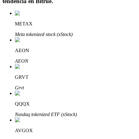
tendencia en
Bitrue
.
METAX
Inversión automática
Meta tokenized stock (xStock)
Obtenga ganancias a largo plazo e intereses flexibles
AEON
AEON
GRVT
Grvt
QQQX
Aprender Staking
Nasdaq tokenized ETF (xStock)
Obtenga más información sobre cómo obtener ingresos pasivos
Bitrue
AI
AVGOX