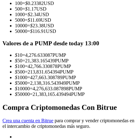
100
=
$
0.23382
USD
500
=
$
1.17
USD
Conviértete en un Trader de Copia
1000
=
$
2.34
USD
5000
=
$
11.69
USD
Disfruta del reparto de beneficios y comisiones de copy trading
10000
=
$
23.38
USD
50000
=
$
116.91
USD
Valores de a PUMP desde today 13:00
$
10
=
4,276.633087
PUMP
$
50
=
21,383.165439
PUMP
$
100
=
42,766.330878
PUMP
$
500
=
213,831.654394
PUMP
$
1000
=
427,663.308789
PUMP
$
5000
=
2,138,316.543949
PUMP
Información
$
10000
=
4,276,633.087898
PUMP
$
50000
=
21,383,165.439494
PUMP
Análisis de big data que incluye información comercial, etc.
Compra Criptomonedas Con Bitrue
Crea una cuenta en Bitrue
para comprar y vender criptomonedas en
el intercambio de criptomonedas más seguro.