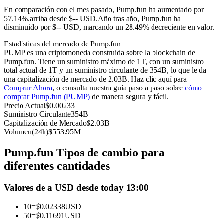
Futuros del USDC
En comparación con el mes pasado, Pump.fun ha aumentado por
57.14%.arriba desde $-- USD.
Año tras año, Pump.fun ha
Futuros que utilizan USDC como garantía
disminuido por $-- USD, marcando un 28.49% decreciente en valor.
Estadísticas del mercado de Pump.fun
PUMP es una criptomoneda construida sobre la blockchain de
Pump.fun. Tiene un suministro máximo de 1T, con un suministro
total actual de 1T y un suministro circulante de 354B, lo que le da
una capitalización de mercado de 2.03B. Haz clic aquí para
Comprar Ahora
, o consulta nuestra guía paso a paso sobre
cómo
comprar Pump.fun (PUMP)
de manera segura y fácil.
Precio Actual
$
0.00233
Suministro Circulante
354B
Copiar Trading
Capitalización de Mercado
$
2.03B
Volumen(24h)
$
553.95M
Únete a los mejores traders
Pump.fun Tipos de cambio para
diferentes cantidades
Valores de a USD desde today 13:00
10
=
$
0.02338
USD
50
=
$
0.11691
USD