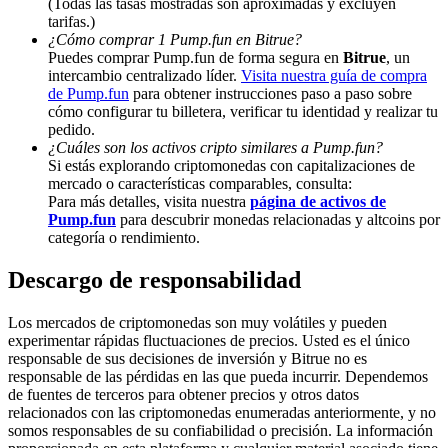
(Todas las tasas mostradas son aproximadas y excluyen
tarifas.)
Deposit & Trade BTC to Share 25000 USDT prize pool!
¿Cómo comprar 1 Pump.fun en Bitrue?
Puedes comprar Pump.fun de forma segura en
Bitrue
, un
intercambio centralizado líder.
Visita nuestra guía de compra
de Pump.fun
para obtener instrucciones paso a paso sobre
cómo configurar tu billetera, verificar tu identidad y realizar tu
Deposit CASHCAT & Win
pedido.
Share 500000 CASHCAT prize pool
¿Cuáles son los activos cripto similares a Pump.fun?
Si estás explorando criptomonedas con capitalizaciones de
mercado o características comparables, consulta:
Para más detalles, visita nuestra
página de activos de
Pump.fun
para descubrir monedas relacionadas y altcoins por
Exclusive for BitMart Users
categoría o rendimiento.
Register & Trade to Win 500,000 USDT
Descargo de responsabilidad
Los mercados de criptomonedas son muy volátiles y pueden
experimentar rápidas fluctuaciones de precios. Usted es el único
Precious Metals Trading Carnival
responsable de sus decisiones de inversión y Bitrue no es
responsable de las pérdidas en las que pueda incurrir. Dependemos
Trade Gold & Silver · 33,333 USDT Bonus
de fuentes de terceros para obtener precios y otros datos
relacionados con las criptomonedas enumeradas anteriormente, y no
somos responsables de su confiabilidad o precisión. La información