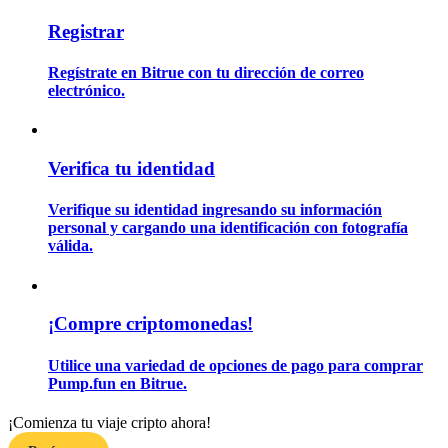
Registrar
Guía
Regístrate en Bitrue con tu dirección de correo
electrónico.
Guía de inicio de futuros
Verifica tu identidad
Verifique su identidad ingresando su información
personal y cargando una identificación con fotografía
válida.
Estrategias comerciales
¡Compre criptomonedas!
Aprenda cómo mantenerse rentable
Utilice una variedad de opciones de pago para comprar
Pump.fun en Bitrue.
¡Comienza tu viaje cripto ahora!