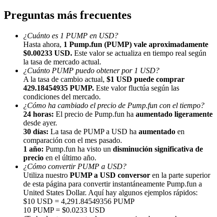
Preguntas más frecuentes
¿Cuánto es 1 PUMP en USD?
Hasta ahora,
1 Pump.fun (PUMP) vale aproximadamente
$0.00233 USD.
Este valor se actualiza en tiempo real según
la tasa de mercado actual.
Referencia
¿Cuánto PUMP puedo obtener por 1 USD?
A la tasa de cambio actual,
$1 USD puede comprar
Invita a un amigo para recibir recompensas en efectivo
429.18454935 PUMP.
Este valor fluctúa según las
condiciones del mercado.
BTC Welcome Rewards
¿Cómo ha cambiado el precio de Pump.fun con el tiempo?
24 horas:
El precio de Pump.fun ha
aumentado ligeramente
desde ayer.
30 días:
La tasa de PUMP a USD ha
aumentado
en
comparación con el mes pasado.
1 año:
Pump.fun ha visto un
disminución significativa de
precio
en el último año.
¿Cómo convertir PUMP a USD?
Utiliza nuestro
PUMP a USD conversor
en la parte superior
de esta página para convertir instantáneamente Pump.fun a
United States Dollar. Aquí hay algunos ejemplos rápidos:
$10 USD = 4,291.84549356 PUMP
10 PUMP = $0.0233 USD
BTC Welcome Rewards