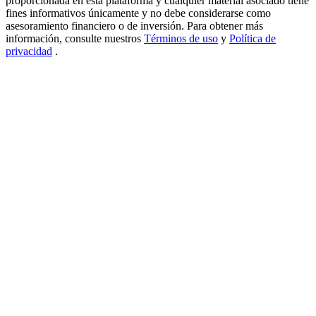
proporcionada en esta plataforma y cualquier material asociado tiene
fines informativos únicamente y no debe considerarse como
USDT New User Exclusive 10% APR
asesoramiento financiero o de inversión. Para obtener más
información, consulte nuestros
Términos de uso
y
Política de
USDT Flexible Staking | Daily Rewards
privacidad
.
BTC New User Exclusive: 6.5% APR
BTC Flexible Staking | Daily Rewards
Más eventos
Gana premios y recompensas exclusivas