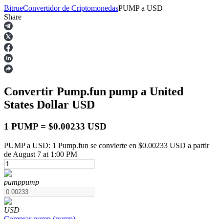
Bitrue
Convertidor de Criptomonedas
PUMP
a
USD
Share
Futuros
Convertir Pump.fun
pump
a United
States Dollar
USD
1 PUMP = $0.00233 USD
PUMP a USD: 1 Pump.fun se convierte en $0.00233 USD a partir
Futuros del USDT
de August 7 at 1:00 PM
Futuros que utilizan USDT como garantía
pump
pump
USD
Comprar
pump
(
pump
)