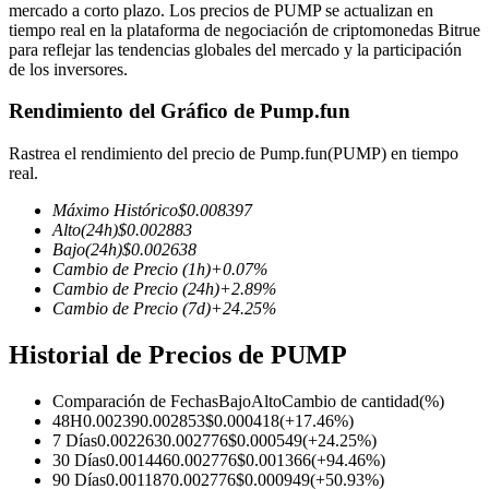
mercado a corto plazo. Los precios de PUMP se actualizan en
tiempo real en la plataforma de negociación de criptomonedas Bitrue
para reflejar las tendencias globales del mercado y la participación
de los inversores.
Futuros COIN-M
Rendimiento del Gráfico de Pump.fun
Futuros de criptomonedas
Rastrea el rendimiento del precio de Pump.fun(PUMP) en tiempo
real.
Máximo Histórico
$
0.008397
TradFi
Alto
(24h)
$
0.002883
Bajo
(24h)
$
0.002638
Derivados de acciones, divisas, metales preciosos y materias
Cambio de Precio
(1h)
+
0.07
%
primas
Cambio de Precio
(24h)
+
2.89
%
Cambio de Precio
(7d)
+
24.25
%
Historial de Precios de PUMP
Comparación de Fechas
Bajo
Alto
Cambio de cantidad
(%)
48H
0.00239
0.002853
$
0.000418
(
+
17.46
%)
7 Días
0.002263
0.002776
$
0.000549
(
+
24.25
%)
30 Días
0.001446
0.002776
$
0.001366
(
+
94.46
%)
90 Días
0.001187
0.002776
$
0.000949
(
+
50.93
%)