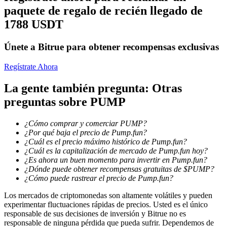
paquete de regalo de recién llegado de
1788 USDT
Bloqueos BTR
Únete a Bitrue para obtener recompensas exclusivas
Inversiones exclusivas para titulares de BTR
Regístrate Ahora
La gente también pregunta: Otras
preguntas sobre PUMP
¿Cómo comprar y comerciar PUMP?
¿Por qué baja el precio de Pump.fun?
¿Cuál es el precio máximo histórico de Pump.fun?
¿Cuál es la capitalización de mercado de Pump.fun hoy?
¿Es ahora un buen momento para invertir en Pump.fun?
Préstamos
¿Dónde puede obtener recompensas gratuitas de $PUMP?
¿Cómo puede rastrear el precio de Pump.fun?
Servicio de préstamos respaldado por criptomonedas
Los mercados de criptomonedas son altamente volátiles y pueden
experimentar fluctuaciones rápidas de precios. Usted es el único
responsable de sus decisiones de inversión y Bitrue no es
responsable de ninguna pérdida que pueda sufrir. Dependemos de