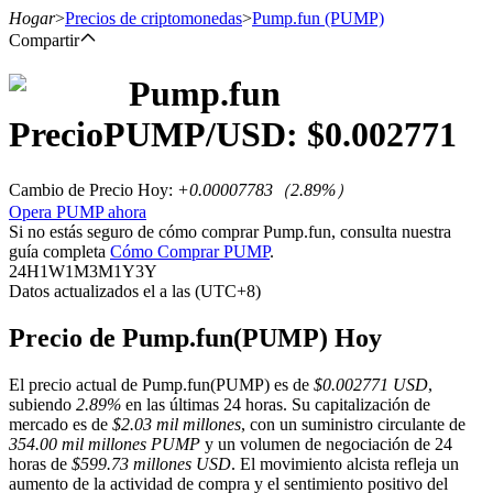
Hogar
>
Precios de criptomonedas
>
Pump.fun
(PUMP)
Compartir
Pump.fun
Futuros
Precio
PUMP
/USD: $
0.002771
Cambio de Precio Hoy
:
+0.00007783
（
2.89
%）
Opera PUMP ahora
Si no estás seguro de cómo comprar Pump.fun, consulta nuestra
guía completa
Cómo Comprar PUMP
.
24H
1W
1M
3M
1Y
3Y
Datos actualizados el a las (UTC+8)
Futuros del USDT
Precio de Pump.fun(PUMP) Hoy
Futuros que utilizan USDT como garantía
El precio actual de Pump.fun(PUMP) es de
$0.002771 USD
,
subiendo
2.89%
en las últimas 24 horas. Su capitalización de
mercado es de
$2.03 mil millones
, con un suministro circulante de
354.00 mil millones PUMP
y un volumen de negociación de 24
horas de
$599.73 millones USD
. El movimiento alcista refleja un
aumento de la actividad de compra y el sentimiento positivo del