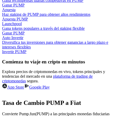
Gana recompensas diarias competitivas en PUMP
Ganar PUMP
Apuesta
Earn
Haz staking de PUMP para obtener altos rendimientos
Apuesta PUMP
Launchpool
Gana tokens populares a través del staking flexible
Ganar PUMP
Auto Invertir
Diversifica tus inversiones para obtener ganancias a largo plazo e
intereses flexibles
Invertir PUMP
Comienza tu viaje en cripto en minutos
Power Piggy
Explora precios de criptomonedas en vivo, tokens principales y
tendencias del mercado en una
plataforma de trading de
Gana recompensas competitivas diariamente
criptomonedas
segura.
App Store
Google Play
Tasa de Cambio PUMP a Fiat
Convierte Pump.fun(PUMP) a las principales monedas fiduciarias