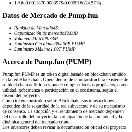
Futuros del USDC
1 Año
0.001187
0.008397
$
-0.000916
(
-24.57
%)
Futuros que utilizan USDC como garantía
Datos de Mercado de Pump.fun
Ranking de Mercado
46
Capitalización de mercado
$
2.03B
Volumen 24h
$
599.73M
Suministro Circulante
354.00B
PUMP
Suministro Máximo
1.00T
PUMP
Acerca de Pump.fun (PUMP)
Copiar Trading
Pump.fun PUMP es un token digital basado en blockchain emitido
en la red Blockchain. Opera dentro de la infraestructura existente de
Únete a los mejores traders
su blockchain anfitriona y puede cumplir diversos propósitos, como
utilidad, gobernanza o participación en el ecosistema, según el
diseño del proyecto.
Como token construido sobre Blockchain, sus transacciones
dependen de la seguridad de la red subyacente y de su mecanismo
de consenso. La adopción y el rendimiento de mercado dependen
del desarrollo del proyecto, la participación de la comunidad y la
dinámica general del mercado cripto.
Los inversores deben revisar la documentación oficial del proyecto