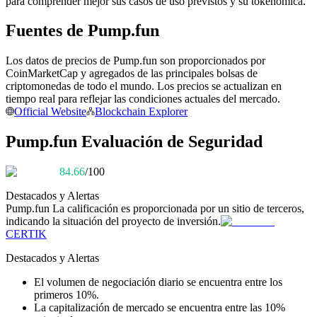
para comprender mejor sus casos de uso previstos y su tokenómica.
Conviértete en un Trader de Copia
Fuentes de Pump.fun
Disfruta del reparto de beneficios y comisiones de copy trading
Los datos de precios de Pump.fun son proporcionados por
CoinMarketCap y agregados de las principales bolsas de
criptomonedas de todo el mundo. Los precios se actualizan en
tiempo real para reflejar las condiciones actuales del mercado.
Official Website
Blockchain Explorer
Pump.fun Evaluación de Seguridad
84.66
/100
Información
Destacados y Alertas
Pump.fun
La calificación es proporcionada por un sitio de terceros,
Análisis de big data que incluye información comercial, etc.
indicando la situación del proyecto de inversión.
CERTIK
Destacados y Alertas
El volumen de negociación diario se encuentra entre los
primeros 10%.
La capitalización de mercado se encuentra entre las 10%