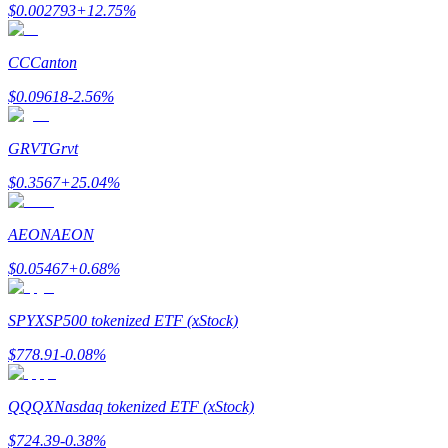
$
0.002793
+
12.75
%
CC
Canton
$
0.09618
-2.56
%
Referencia
GRVT
Grvt
Invita a un amigo para recibir recompensas en efectivo
$
0.3567
+
25.04
%
BTC Welcome Rewards
AEON
AEON
$
0.05467
+
0.68
%
SPYX
SP500 tokenized ETF (xStock)
$
778.91
-0.08
%
QQQX
Nasdaq tokenized ETF (xStock)
BTC Welcome Rewards
$
724.39
-0.38
%