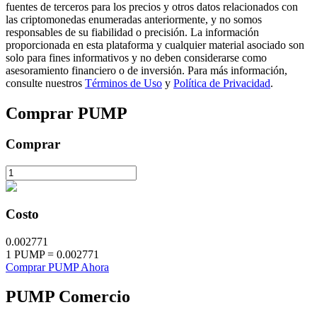
fuentes de terceros para los precios y otros datos relacionados con
las criptomonedas enumeradas anteriormente, y no somos
responsables de su fiabilidad o precisión. La información
proporcionada en esta plataforma y cualquier material asociado son
solo para fines informativos y no deben considerarse como
asesoramiento financiero o de inversión. Para más información,
Inversión automática
consulte nuestros
Términos de Uso
y
Política de Privacidad
.
Obtenga ganancias a largo plazo e intereses flexibles
Comprar
PUMP
Comprar
Costo
0.002771
Aprender Staking
1
PUMP
=
0.002771
Comprar PUMP Ahora
Obtenga más información sobre cómo obtener ingresos pasivos
PUMP
Comercio
Bitrue
AI