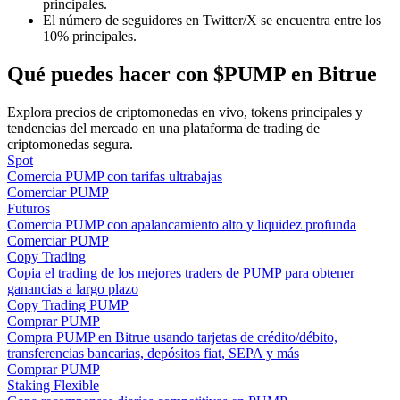
principales.
El número de seguidores en Twitter/X se encuentra entre los
10% principales.
Guía
Qué puedes hacer con $PUMP en Bitrue
Guía de inicio de futuros
Explora precios de criptomonedas en vivo, tokens principales y
tendencias del mercado en una plataforma de trading de
criptomonedas segura.
Spot
Comercia PUMP con tarifas ultrabajas
Comerciar PUMP
Futuros
Comercia PUMP con apalancamiento alto y liquidez profunda
Comerciar PUMP
Copy Trading
Estrategias comerciales
Copia el trading de los mejores traders de PUMP para obtener
ganancias a largo plazo
Aprenda cómo mantenerse rentable
Copy Trading PUMP
Comprar PUMP
Compra PUMP en Bitrue usando tarjetas de crédito/débito,
transferencias bancarias, depósitos fiat, SEPA y más
Comprar PUMP
Staking Flexible