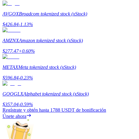
Deposit & Trade BTC to Share 25000 USDT prize pool!
AVGOX
Broadcom tokenized stock (xStock)
$
426.84
-1.13
%
Deposit CASHCAT & Win
AMZNX
Amazon tokenized stock (xStock)
Share 500000 CASHCAT prize pool
$
277.47
+
0.60
%
METAX
Meta tokenized stock (xStock)
Exclusive for BitMart Users
$
596.84
-0.23
%
Register & Trade to Win 500,000 USDT
GOOGLX
Alphabet tokenized stock (xStock)
$
357.04
-0.59
%
Precious Metals Trading Carnival
Regístrate y obtén hasta
1788 USDT
de bonificación
Únete ahora
Trade Gold & Silver · 33,333 USDT Bonus