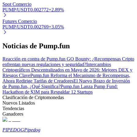
Spot Comercio
PUMP/USDT
0.002772
+
2.89
%
Futures Comercio
PUMP/USDT
0.002769
+
3.05
%
Bitrue Partners
Noticias de Pump.fun
Reacción en contra de Pump.fun GO Bounty: ¿Recompensas Cripto
enfrentan nuevas regulaciones y seguridad?
Intercambios
Criptográficos Descentralizados en Mayo de 2026: Mejores DEX y
Riesgos Clave
Pump.fun Reforma el Mecanismo de Recompensas,
Ahora Redirige Tarifas de Creadores
El Nuevo Brazo de Inversión
de Pump.fun, ¿Qué Significa?
Pump.fun Lanza Pump Fund:
Hackathon de $3M para Respaldar 12 Startups
Clasificación de Criptomonedas
Nuevos Listados
Afiliados de Bitrue
Tendencias
Ganadores
¡Hasta un 65% de comisiones!
PIPEDOG
Pipedog