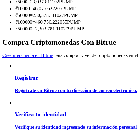
₹
5000
=
23,037.811102
PUMP
Conviértete en un Trader de Copia
₹
10000
=
46,075.622205
PUMP
Disfruta del reparto de beneficios y comisiones de copy trading
₹
50000
=
230,378.111027
PUMP
₹
100000
=
460,756.222055
PUMP
₹
500000
=
2,303,781.110279
PUMP
Compra Criptomonedas Con Bitrue
Crea una cuenta en Bitrue
para comprar y vender criptomonedas en el
Registrar
Información
Análisis de big data que incluye información comercial, etc.
Regístrate en Bitrue con tu dirección de correo electrónico.
Verifica tu identidad
Verifique su identidad ingresando su información personal 