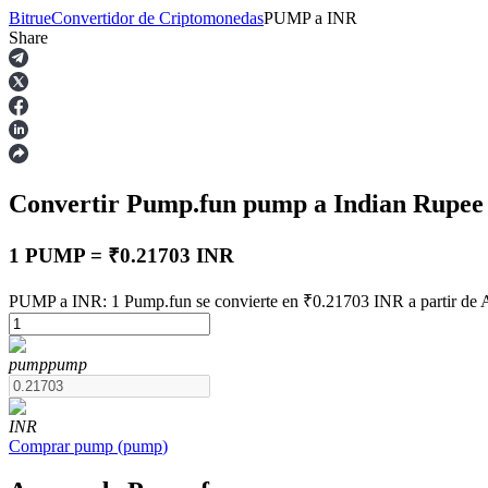
Bitrue
Convertidor de Criptomonedas
PUMP
a
INR
Share
Futuros
Convertir Pump.fun
pump
a Indian Rupe
1 PUMP = ₹0.21703 INR
PUMP a INR: 1 Pump.fun se convierte en ₹0.21703 INR a partir de 
Futuros del USDT
pump
pump
Futuros que utilizan USDT como garantía
INR
Comprar
pump
(
pump
)