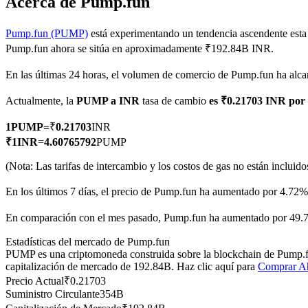
Acerca de Pump.fun
Pump.fun (PUMP)
está experimentando un tendencia ascendente esta
Pump.fun ahora se sitúa en aproximadamente ₹192.84B INR.
Futuros COIN-M
En las últimas 24 horas, el volumen de comercio de Pump.fun ha a
Futuros de criptomonedas
Actualmente, la
PUMP a INR
tasa de cambio
es ₹0.21703 INR po
1
PUMP
=
₹
0.21703
INR
TradFi
₹
1
INR
=
4.60765792
PUMP
Derivados de acciones, divisas, metales preciosos y materias pr
(Nota: Las tarifas de intercambio y los costos de gas no están incluido
En los últimos 7 días, el precio de Pump.fun ha aumentado por 4.72%
En comparación con el mes pasado, Pump.fun ha aumentado por 49.7
Estadísticas del mercado de Pump.fun
PUMP es una criptomoneda construida sobre la blockchain de Pump.fun
capitalización de mercado de 192.84B. Haz clic aquí para
Comprar A
Precio Actual
₹
0.21703
Suministro Circulante
354B
Futuros del USDC