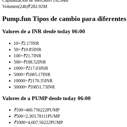
Capitalización de Mercado
₹
192.84B
Futuros que utilizan USDC como garantía
Volumen(24h)
₹
282.92M
Pump.fun Tipos de cambio para diferentes
Valores de a INR desde today 06:00
10
=
₹
2.17
INR
50
=
₹
10.85
INR
100
=
₹
21.7
INR
500
=
₹
108.52
INR
Copiar Trading
1000
=
₹
217.03
INR
Únete a los mejores traders
5000
=
₹
1085.17
INR
10000
=
₹
2170.35
INR
50000
=
₹
10851.73
INR
Valores de a PUMP desde today 06:00
₹
100
=
460.756222
PUMP
₹
500
=
2,303.78111
PUMP
₹
1000
=
4,607.56222
PUMP