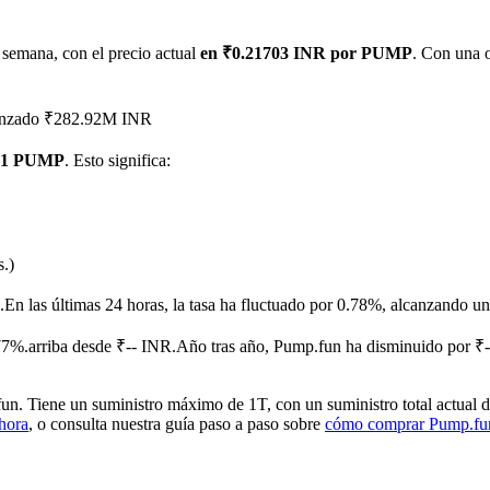
 semana, con el precio actual
en ₹0.21703 INR por PUMP
. Con una o
lcanzado ₹282.92M INR
r 1 PUMP
. Esto significa:
imas
s.)
.
En las últimas 24 horas, la tasa ha fluctuado por 0.78%, alcanzand
7%.arriba desde ₹-- INR.
Año tras año, Pump.fun ha disminuido por ₹-
. Tiene un suministro máximo de 1T, con un suministro total actual de
hora
, o consulta nuestra guía paso a paso sobre
cómo comprar Pump.f