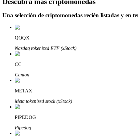
Descubra más criptomonedas
Una selección de criptomonedas recién listadas y en t
Bloqueos BTR
Inversiones exclusivas para titulares de BTR
QQQX
Nasdaq tokenized ETF (xStock)
CC
Canton
METAX
Préstamos
Meta tokenized stock (xStock)
Servicio de préstamos respaldado por criptomonedas
PIPEDOG
Pipedog