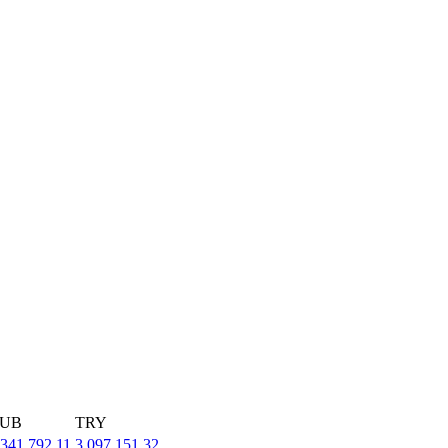
UB
TRY
,341,792.11
3,097,151.32