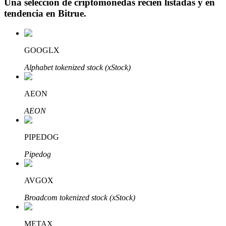
Una selección de criptomonedas recién listadas y en
tendencia en
Bitrue
.
GOOGLX
Inversión automática
Alphabet tokenized stock (xStock)
Obtenga ganancias a largo plazo e intereses flexibles
AEON
AEON
PIPEDOG
Pipedog
Aprender Staking
AVGOX
Obtenga más información sobre cómo obtener ingresos pasivos
Broadcom tokenized stock (xStock)
Bitrue
AI
METAX