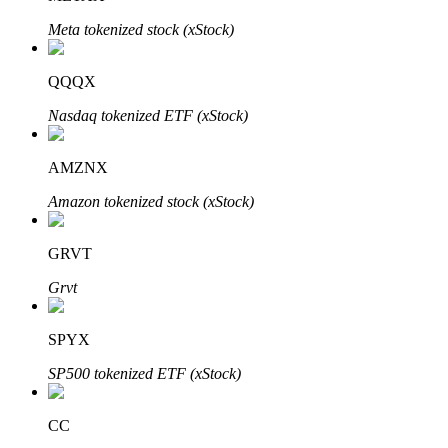
Meta tokenized stock (xStock)
QQQX
Nasdaq tokenized ETF (xStock)
Bitrue Partners
AMZNX
Amazon tokenized stock (xStock)
GRVT
Grvt
SPYX
Afiliados de Bitrue
SP500 tokenized ETF (xStock)
¡Hasta un 65% de comisiones!
CC