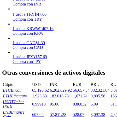
Compra con INR
Staking
1
usdt
a
TRY
₺
47.66
Compra con TRY
Alta rentabilidad y acceso instantáneo
1
usdt
a
KRW
₩
1407.16
Compra con KRW
1
usdt
a
CAD
$
1.39
Compra con CAD
1
usdt
a
JPY
¥
157.69
Compra con JPY
Otras conversiones de activos digitales
Launchpool
Cripto
USD
INR
EUR
BRL
RU
Participación flexible para ganar tokens populares
BTC
Bitcoin
65,195.62
6,202,629.92
56,657.34
332,321.64
5,3
ETH
Ethereum
1,923.68
183,016.78
1,671.74
9,805.58
156
USDT
Tether
0.99918
95.06
0.86832
5.09
81.
USDt
BNB
Binance
607.65
57,811.28
528.07
3,097.38
49,
Coin