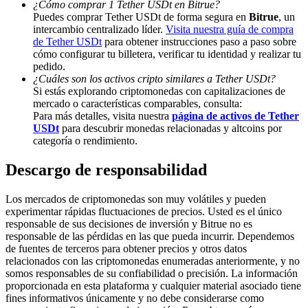
¿Cómo comprar 1 Tether USDt en Bitrue?
Puedes comprar Tether USDt de forma segura en
Bitrue
, un
Deposit & Trade BTC to Share 25000 USDT prize pool!
intercambio centralizado líder.
Visita nuestra guía de compra
de Tether USDt
para obtener instrucciones paso a paso sobre
cómo configurar tu billetera, verificar tu identidad y realizar tu
pedido.
Deposit CASHCAT & Win
¿Cuáles son los activos cripto similares a Tether USDt?
Si estás explorando criptomonedas con capitalizaciones de
Share 500000 CASHCAT prize pool
mercado o características comparables, consulta:
Para más detalles, visita nuestra
página de activos de Tether
USDt
para descubrir monedas relacionadas y altcoins por
categoría o rendimiento.
Exclusive for BitMart Users
Descargo de responsabilidad
Register & Trade to Win 500,000 USDT
Los mercados de criptomonedas son muy volátiles y pueden
experimentar rápidas fluctuaciones de precios. Usted es el único
responsable de sus decisiones de inversión y Bitrue no es
responsable de las pérdidas en las que pueda incurrir. Dependemos
Precious Metals Trading Carnival
de fuentes de terceros para obtener precios y otros datos
relacionados con las criptomonedas enumeradas anteriormente, y no
Trade Gold & Silver · 33,333 USDT Bonus
somos responsables de su confiabilidad o precisión. La información
proporcionada en esta plataforma y cualquier material asociado tiene
fines informativos únicamente y no debe considerarse como