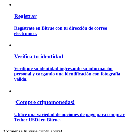
Registrar
Guía
Guía de inicio de futuros
Regístrate en Bitrue con tu dirección de correo
electrónico.
Verifica tu identidad
Verifique su identidad ingresando su información
personal y cargando una identificación con fotografía
válida.
Estrategias comerciales
Aprenda cómo mantenerse rentable
¡Compre criptomonedas!
Utilice una variedad de opciones de pago para comprar
Tether USDt en Bitrue.
¡Comienza tu viaje cripto ahora!