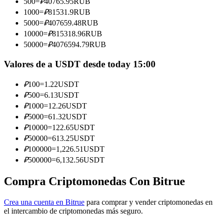
500
=
₽
40765.95
RUB
1000
=
₽
81531.9
RUB
Conviértete en un Trader de Copia
5000
=
₽
407659.48
RUB
Disfruta del reparto de beneficios y comisiones de copy trading
10000
=
₽
815318.96
RUB
50000
=
₽
4076594.79
RUB
Valores de a USDT desde today 15:00
₽
100
=
1.22
USDT
₽
500
=
6.13
USDT
₽
1000
=
12.26
USDT
₽
5000
=
61.32
USDT
₽
10000
=
122.65
USDT
Información
₽
50000
=
613.25
USDT
₽
100000
=
1,226.51
USDT
Análisis de big data que incluye información comercial, etc.
₽
500000
=
6,132.56
USDT
Compra Criptomonedas Con Bitrue
Crea una cuenta en Bitrue
para comprar y vender criptomonedas en
el intercambio de criptomonedas más seguro.