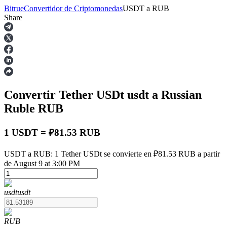
Bitrue
Convertidor de Criptomonedas
USDT
a
RUB
Share
Futuros
Convertir Tether USDt
usdt
a Russian
Ruble
RUB
1 USDT = ₽81.53 RUB
Futuros del USDT
USDT a RUB: 1 Tether USDt se convierte en ₽81.53 RUB a partir
de August 9 at 3:00 PM
Futuros que utilizan USDT como garantía
usdt
usdt
RUB