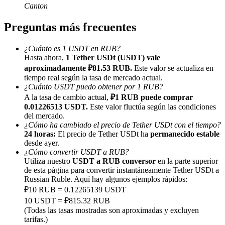
Canton
Preguntas más frecuentes
¿Cuánto es 1 USDT en RUB?
Hasta ahora,
1 Tether USDt (USDT) vale
Referencia
aproximadamente ₽81.53 RUB.
Este valor se actualiza en
tiempo real según la tasa de mercado actual.
Invita a un amigo para recibir recompensas en efectivo
¿Cuánto USDT puedo obtener por 1 RUB?
A la tasa de cambio actual,
₽1 RUB puede comprar
BTC Welcome Rewards
0.01226513 USDT.
Este valor fluctúa según las condiciones
del mercado.
¿Cómo ha cambiado el precio de Tether USDt con el tiempo?
24 horas:
El precio de Tether USDt ha
permanecido estable
desde ayer.
¿Cómo convertir USDT a RUB?
Utiliza nuestro
USDT a RUB conversor
en la parte superior
de esta página para convertir instantáneamente Tether USDt a
Russian Ruble. Aquí hay algunos ejemplos rápidos:
₽10 RUB = 0.12265139 USDT
10 USDT = ₽815.32 RUB
(Todas las tasas mostradas son aproximadas y excluyen
tarifas.)
BTC Welcome Rewards