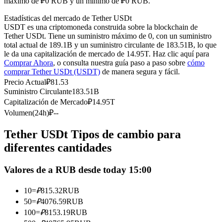
máximo de ₽0 RUB y un mínimo de ₽0 RUB.
Futuros del USDC
Estadísticas del mercado de Tether USDt
Futuros que utilizan USDC como garantía
USDT es una criptomoneda construida sobre la blockchain de
Tether USDt. Tiene un suministro máximo de 0, con un suministro
total actual de 189.1B y un suministro circulante de 183.51B, lo que
le da una capitalización de mercado de 14.95T. Haz clic aquí para
Comprar Ahora
, o consulta nuestra guía paso a paso sobre
cómo
comprar Tether USDt (USDT)
de manera segura y fácil.
Precio Actual
₽
81.53
Suministro Circulante
183.51B
Capitalización de Mercado
₽
14.95T
Volumen(24h)
₽
--
Copiar Trading
Tether USDt Tipos de cambio para
Únete a los mejores traders
diferentes cantidades
Valores de a RUB desde today 15:00
10
=
₽
815.32
RUB
50
=
₽
4076.59
RUB
100
=
₽
8153.19
RUB