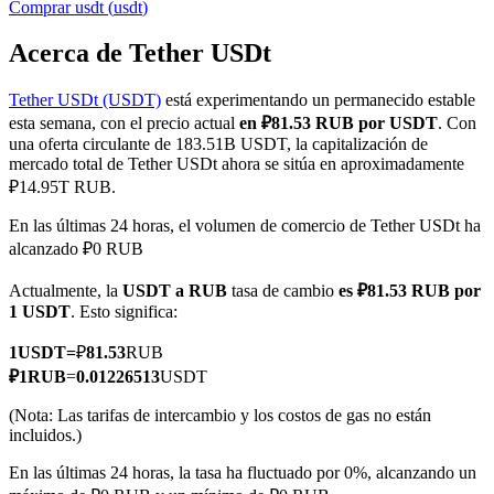
Comprar
usdt
(
usdt
)
Acerca de Tether USDt
Tether USDt (USDT)
está experimentando un permanecido estable
Futuros COIN-M
esta semana, con el precio actual
en ₽81.53 RUB por USDT
. Con
Futuros de criptomonedas
una oferta circulante de 183.51B USDT, la capitalización de
mercado total de Tether USDt ahora se sitúa en aproximadamente
₽14.95T RUB.
TradFi
En las últimas 24 horas, el volumen de comercio de Tether USDt ha
alcanzado ₽0 RUB
Derivados de acciones, divisas, metales preciosos y materias
primas
Actualmente, la
USDT a RUB
tasa de cambio
es ₽81.53 RUB por
1 USDT
. Esto significa:
1
USDT
=
₽
81.53
RUB
₽
1
RUB
=
0.01226513
USDT
(Nota: Las tarifas de intercambio y los costos de gas no están
incluidos.)
En las últimas 24 horas, la tasa ha fluctuado por 0%, alcanzando un