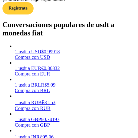
Regístrate
Earn
Conversaciones populares de usdt a
monedas fiat
1
usdt
a
USD
$
0.99918
Compra con USD
1
usdt
a
EUR
€
0.86832
Compra con EUR
Power Piggy
1
usdt
a
BRL
R$
5.09
Compra con BRL
Gana recompensas competitivas diariamente
1
usdt
a
RUB
₽
81.53
Compra con RUB
1
usdt
a
GBP
£
0.74197
Compra con GBP
1
usdt
a
INR
₹
95.06