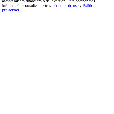
asesoramiento financiero o de inversión. Para obtener más
información, consulte nuestros
Términos de uso
y
Política de
USDT New User Exclusive 10% APR
privacidad
.
USDT Flexible Staking | Daily Rewards
BTC New User Exclusive: 6.5% APR
BTC Flexible Staking | Daily Rewards
Más eventos
Gana premios y recompensas exclusivas