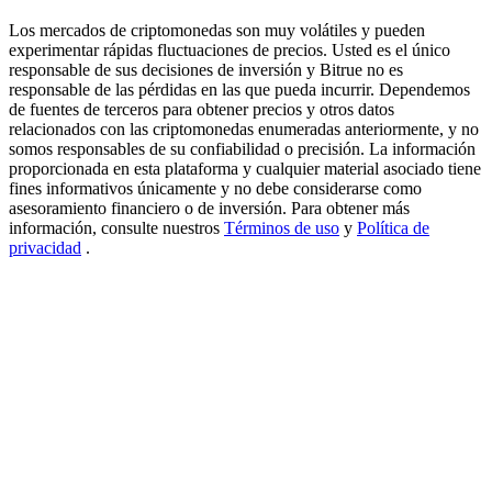
USDT New User Exclusive 10% APR
Los mercados de criptomonedas son muy volátiles y pueden
experimentar rápidas fluctuaciones de precios. Usted es el único
USDT Flexible Staking | Daily Rewards
responsable de sus decisiones de inversión y Bitrue no es
responsable de las pérdidas en las que pueda incurrir. Dependemos
de fuentes de terceros para obtener precios y otros datos
relacionados con las criptomonedas enumeradas anteriormente, y no
somos responsables de su confiabilidad o precisión. La información
BTC New User Exclusive: 6.5% APR
proporcionada en esta plataforma y cualquier material asociado tiene
fines informativos únicamente y no debe considerarse como
BTC Flexible Staking | Daily Rewards
asesoramiento financiero o de inversión. Para obtener más
información, consulte nuestros
Términos de uso
y
Política de
privacidad
.
Más eventos
Gana premios y recompensas exclusivas