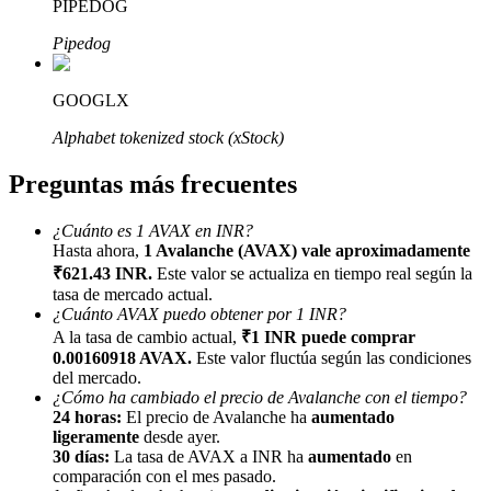
PIPEDOG
Pipedog
GOOGLX
Alphabet tokenized stock (xStock)
Referencia
Preguntas más frecuentes
Invita a un amigo para recibir recompensas en efectivo
BTC Welcome Rewards
¿Cuánto es 1 AVAX en INR?
Hasta ahora,
1 Avalanche (AVAX) vale aproximadamente
₹621.43 INR.
Este valor se actualiza en tiempo real según la
tasa de mercado actual.
¿Cuánto AVAX puedo obtener por 1 INR?
A la tasa de cambio actual,
₹1 INR puede comprar
0.00160918 AVAX.
Este valor fluctúa según las condiciones
del mercado.
¿Cómo ha cambiado el precio de Avalanche con el tiempo?
24 horas:
El precio de Avalanche ha
aumentado
ligeramente
desde ayer.
30 días:
La tasa de AVAX a INR ha
aumentado
en
comparación con el mes pasado.
BTC Welcome Rewards