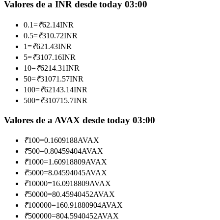
Valores de a INR desde today 03:00
Conviértete en un Trader de Copia
0.1
=
₹
62.14
INR
Disfruta del reparto de beneficios y comisiones de copy trading
0.5
=
₹
310.72
INR
1
=
₹
621.43
INR
5
=
₹
3107.16
INR
10
=
₹
6214.31
INR
50
=
₹
31071.57
INR
100
=
₹
62143.14
INR
500
=
₹
310715.7
INR
Valores de a AVAX desde today 03:00
Información
₹
100
=
0.1609188
AVAX
Análisis de big data que incluye información comercial, etc.
₹
500
=
0.80459404
AVAX
₹
1000
=
1.60918809
AVAX
₹
5000
=
8.04594045
AVAX
₹
10000
=
16.0918809
AVAX
₹
50000
=
80.45940452
AVAX
₹
100000
=
160.91880904
AVAX
₹
500000
=
804.5940452
AVAX