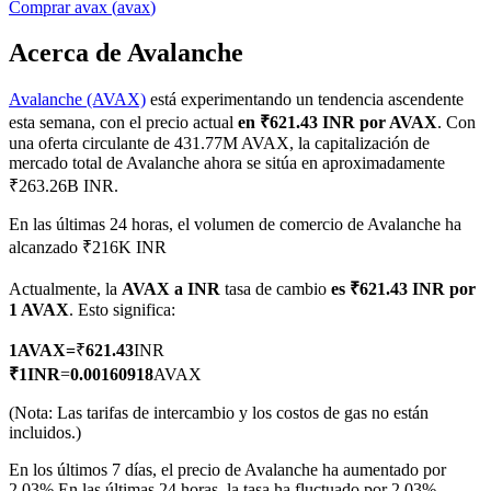
Comprar
avax
(
avax
)
Acerca de Avalanche
Avalanche (AVAX)
está experimentando un tendencia ascendente
Futuros COIN-M
esta semana, con el precio actual
en ₹621.43 INR por AVAX
. Con
Futuros de criptomonedas
una oferta circulante de 431.77M AVAX, la capitalización de
mercado total de Avalanche ahora se sitúa en aproximadamente
₹263.26B INR.
TradFi
En las últimas 24 horas, el volumen de comercio de Avalanche ha
alcanzado ₹216K INR
Derivados de acciones, divisas, metales preciosos y materias
primas
Actualmente, la
AVAX a INR
tasa de cambio
es ₹621.43 INR por
1 AVAX
. Esto significa:
1
AVAX
=
₹
621.43
INR
₹
1
INR
=
0.00160918
AVAX
(Nota: Las tarifas de intercambio y los costos de gas no están
incluidos.)
En los últimos 7 días, el precio de Avalanche ha aumentado por
2.03%.
En las últimas 24 horas, la tasa ha fluctuado por 2.03%,