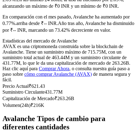
Futuros del USDC
alcanzando un máximo de ₹0 INR y un mínimo de ₹0 INR.
Futuros que utilizan USDC como garantía
En comparación con el mes pasado, Avalanche ha aumentado por
0.77%.arriba desde ₹-- INR.
Año tras año, Avalanche ha disminuido
por ₹-- INR, marcando un 73.42% decreciente en valor.
Estadísticas del mercado de Avalanche
AVAX es una criptomoneda construida sobre la blockchain de
Avalanche. Tiene un suministro máximo de 715.75M, con un
suministro total actual de 463.44M y un suministro circulante de
431.77M, lo que le da una capitalización de mercado de 263.26B.
Haz clic aquí para
Comprar Ahora
, o consulta nuestra guía paso a
paso sobre
cómo comprar Avalanche (AVAX)
de manera segura y
Copiar Trading
fácil.
Únete a los mejores traders
Precio Actual
₹
621.43
Suministro Circulante
431.77M
Capitalización de Mercado
₹
263.26B
Volumen(24h)
₹
216K
Avalanche Tipos de cambio para
diferentes cantidades