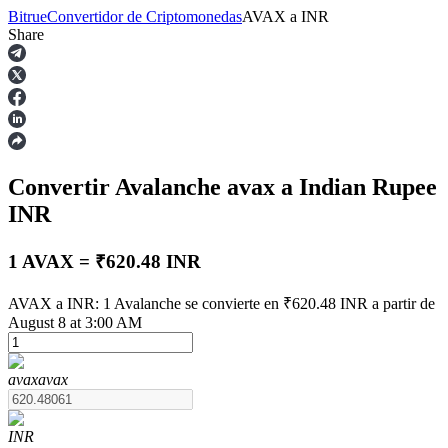
Bitrue
Convertidor de Criptomonedas
AVAX
a
INR
Share
Futuros
Convertir Avalanche
avax
a Indian Rupee
INR
1 AVAX = ₹620.48 INR
Futuros del USDT
AVAX a INR: 1 Avalanche se convierte en ₹620.48 INR a partir de
August 8 at 3:00 AM
Futuros que utilizan USDT como garantía
avax
avax
INR