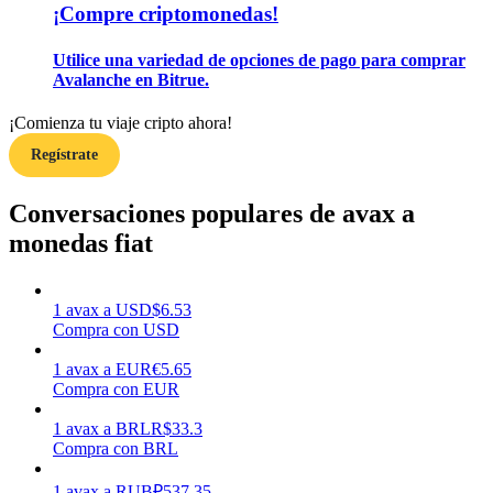
¡Compre criptomonedas!
Utilice una variedad de opciones de pago para comprar
Earn
Avalanche en Bitrue.
¡Comienza tu viaje cripto ahora!
Regístrate
Conversaciones populares de avax a
monedas fiat
Power Piggy
1
avax
a
USD
$
6.53
Gana recompensas competitivas diariamente
Compra con USD
1
avax
a
EUR
€
5.65
Compra con EUR
1
avax
a
BRL
R$
33.3
Compra con BRL
1
avax
a
RUB
₽
537.35