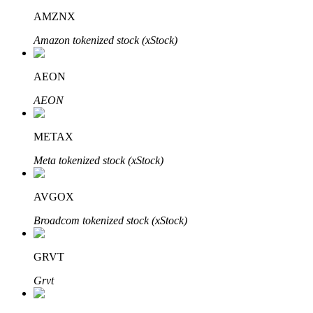
AMZNX
Amazon tokenized stock (xStock)
AEON
Bitrue Partners
AEON
METAX
Meta tokenized stock (xStock)
AVGOX
Broadcom tokenized stock (xStock)
Afiliados de Bitrue
GRVT
¡Hasta un 65% de comisiones!
Grvt