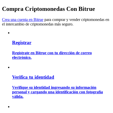
Compra Criptomonedas Con Bitrue
Guía
Crea una cuenta en Bitrue
para comprar y vender criptomonedas en
Guía de inicio de futuros
el intercambio de criptomonedas más seguro.
Registrar
Regístrate en Bitrue con tu dirección de correo
electrónico.
Estrategias comerciales
Verifica tu identidad
Aprenda cómo mantenerse rentable
Verifique su identidad ingresando su información
personal y cargando una identificación con fotografía
válida.