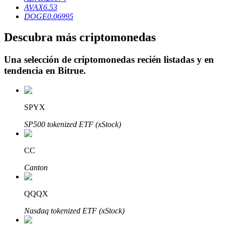
AVAX
6.53
DOGE
0.06995
Descubra más criptomonedas
Inversión automática
Una selección de criptomonedas recién listadas y en
tendencia en
Bitrue
.
Obtenga ganancias a largo plazo e intereses flexibles
SPYX
SP500 tokenized ETF (xStock)
CC
Canton
Aprender Staking
Obtenga más información sobre cómo obtener ingresos pasivos
QQQX
Bitrue
AI
Nasdaq tokenized ETF (xStock)