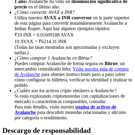
1 año:
Avalanche ha visto un
disminución significativa de
precio
en el último año.
Deposit & Trade BTC to Share 25000 USDT prize pool!
¿Cómo convertir AVAX a INR?
Utiliza nuestro
AVAX a INR conversor
en la parte superior
de esta página para convertir instantáneamente Avalanche a
Indian Rupee. Aquí hay algunos ejemplos rápidos:
Deposit CASHCAT & Win
₹10 INR = 0.01609188 AVAX
10 AVAX = ₹6214.31 INR
Share 500000 CASHCAT prize pool
(Todas las tasas mostradas son aproximadas y excluyen
tarifas.)
¿Cómo comprar 1 Avalanche en Bitrue?
Puedes comprar Avalanche de forma segura en
Bitrue
, un
intercambio centralizado líder.
Visita nuestra guía de compra
Exclusive for BitMart Users
de Avalanche
para obtener instrucciones paso a paso sobre
cómo configurar tu billetera, verificar tu identidad y realizar tu
Register & Trade to Win 500,000 USDT
pedido.
¿Cuáles son los activos cripto similares a Avalanche?
Si estás explorando criptomonedas con capitalizaciones de
mercado o características comparables, consulta:
Precious Metals Trading Carnival
Para más detalles, visita nuestra
página de activos de
Avalanche
para descubrir monedas relacionadas y altcoins
Trade Gold & Silver · 33,333 USDT Bonus
por categoría o rendimiento.
Descargo de responsabilidad