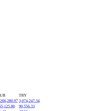
UB
TRY
,266,280.97
3,074,247.34
55,125.80
90,556.33