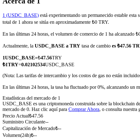
Acerca de 1
1 (USDC_BASE)
está experimentando un permanecido estable esta s
total de 1 ahora se sitúa en aproximadamente ₺0 TRY.
Futuros COIN-M
En las últimas 24 horas, el volumen de comercio de 1 ha alcanzado 
Futuros de criptomonedas
Actualmente, la
USDC_BASE a TRY
tasa de cambio
es ₺47.56 
1
USDC_BASE
=
₺
47.56
TRY
TradFi
₺
1
TRY
=
0.02102534
USDC_BASE
Derivados de acciones, divisas, metales preciosos y materias pr
(Nota: Las tarifas de intercambio y los costos de gas no están incluido
En las últimas 24 horas, la tasa ha fluctuado por 0%, alcanzando 
Estadísticas del mercado de 1
USDC_BASE es una criptomoneda construida sobre la blockchain de 1. T
mercado de 0. Haz clic aquí para
Comprar Ahora
, o consulta nuestra
Precio Actual
₺
47.56
Suministro Circulante
--
Capitalización de Mercado
₺
--
Volumen(24h)
₺
--
Futuros del USDC