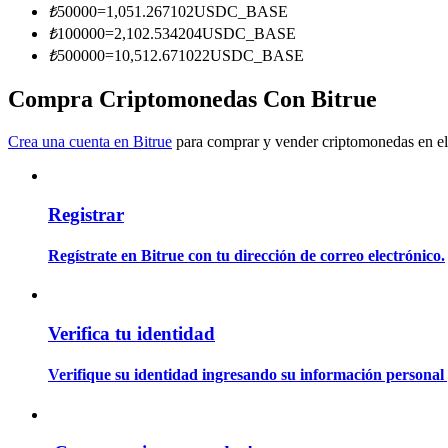
₺
50000
=
1,051.267102
USDC_BASE
Conviértete en un Trader de Copia
₺
100000
=
2,102.534204
USDC_BASE
Disfruta del reparto de beneficios y comisiones de copy trading
₺
500000
=
10,512.671022
USDC_BASE
Compra Criptomonedas Con Bitrue
Crea una cuenta en Bitrue
para comprar y vender criptomonedas en el
Registrar
Información
Regístrate en Bitrue con tu dirección de correo electrónico.
Análisis de big data que incluye información comercial, etc.
Verifica tu identidad
Verifique su identidad ingresando su información personal 