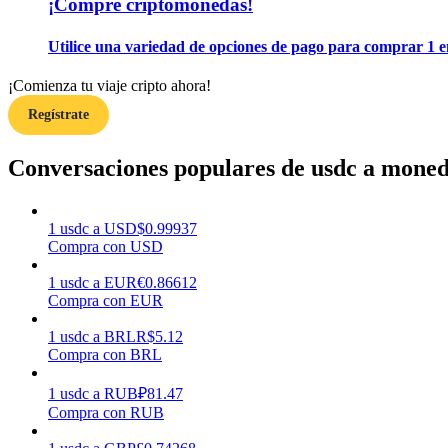
¡Compre criptomonedas!
Guía
Utilice una variedad de opciones de pago para comprar 1 e
Guía de inicio de futuros
¡Comienza tu viaje cripto ahora!
Regístrate
Conversaciones populares de usdc a moneda
1
usdc
a
USD
$
0.99937
Compra con USD
Estrategias comerciales
1
usdc
a
EUR
€
0.86612
Compra con EUR
Aprenda cómo mantenerse rentable
1
usdc
a
BRL
R$
5.12
Compra con BRL
1
usdc
a
RUB
₽
81.47
Compra con RUB