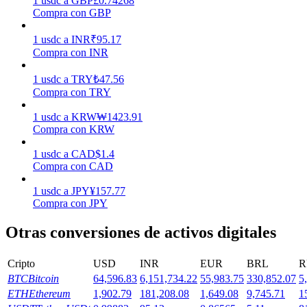
1
usdc
a
GBP
£
0.74268
Compra con GBP
Earn
1
usdc
a
INR
₹
95.17
Compra con INR
1
usdc
a
TRY
₺
47.56
Compra con TRY
1
usdc
a
KRW
₩
1423.91
Compra con KRW
1
usdc
a
CAD
$
1.4
Compra con CAD
Power Piggy
1
usdc
a
JPY
¥
157.77
Gana recompensas competitivas diariamente
Compra con JPY
Otras conversiones de activos digitales
Cripto
USD
INR
EUR
BRL
R
BTC
Bitcoin
64,596.83
6,151,734.22
55,983.75
330,852.07
5
ETH
Ethereum
1,902.79
181,208.08
1,649.08
9,745.71
1