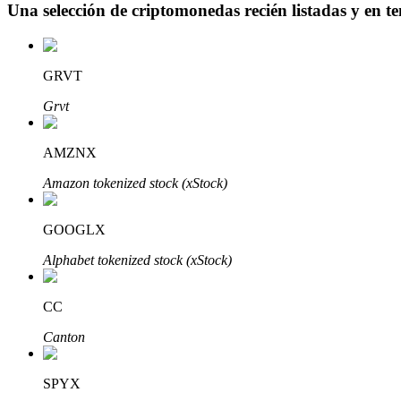
Una selección de criptomonedas recién listadas y en t
Bloqueos BTR
GRVT
Inversiones exclusivas para titulares de BTR
Grvt
AMZNX
Amazon tokenized stock (xStock)
GOOGLX
Alphabet tokenized stock (xStock)
Préstamos
Servicio de préstamos respaldado por criptomonedas
CC
Canton
SPYX