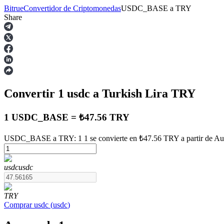
Bitrue
Convertidor de Criptomonedas
USDC_BASE
a
TRY
Share
Futuros
Convertir 1
usdc
a Turkish Lira
TRY
1 USDC_BASE = ₺47.56 TRY
USDC_BASE a TRY: 1 1 se convierte en ₺47.56 TRY a partir de Au
Futuros del USDT
usdc
usdc
Futuros que utilizan USDT como garantía
TRY
Comprar
usdc
(
usdc
)