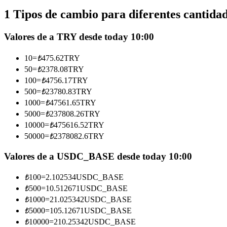
Futuros que utilizan USDC como garantía
1 Tipos de cambio para diferentes cantida
Valores de a TRY desde today 10:00
10
=
₺
475.62
TRY
50
=
₺
2378.08
TRY
100
=
₺
4756.17
TRY
500
=
₺
23780.83
TRY
1000
=
₺
47561.65
TRY
5000
=
₺
237808.26
TRY
Copiar Trading
10000
=
₺
475616.52
TRY
Únete a los mejores traders
50000
=
₺
2378082.6
TRY
Valores de a USDC_BASE desde today 10:00
₺
100
=
2.102534
USDC_BASE
₺
500
=
10.512671
USDC_BASE
₺
1000
=
21.025342
USDC_BASE
₺
5000
=
105.12671
USDC_BASE
₺
10000
=
210.25342
USDC_BASE