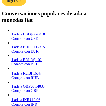
Regístrate
Conversaciones populares de ada a
Earn
monedas fiat
1
ada
a
USD
$
0.20018
Compra con USD
1
ada
a
EUR
€
0.17315
Compra con EUR
1
ada
a
BRL
R$
1.02
Power Piggy
Compra con BRL
Gana recompensas competitivas diariamente
1
ada
a
RUB
₽
16.47
Compra con RUB
1
ada
a
GBP
£
0.14833
Compra con GBP
1
ada
a
INR
₹
19.06
Compra con INR