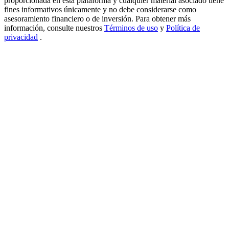
proporcionada en esta plataforma y cualquier material asociado tiene
fines informativos únicamente y no debe considerarse como
USDT New User Exclusive 10% APR
asesoramiento financiero o de inversión. Para obtener más
información, consulte nuestros
Términos de uso
y
Política de
USDT Flexible Staking | Daily Rewards
privacidad
.
BTC New User Exclusive: 6.5% APR
BTC Flexible Staking | Daily Rewards
Más eventos
Gana premios y recompensas exclusivas