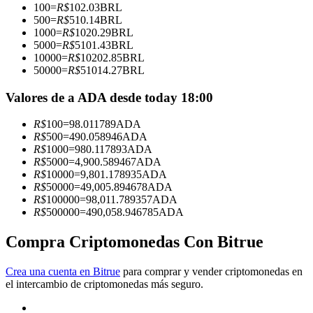
100
=
R$
102.03
BRL
500
=
R$
510.14
BRL
Conviértete en un Trader de Copia
1000
=
R$
1020.29
BRL
5000
=
R$
5101.43
BRL
Disfruta del reparto de beneficios y comisiones de copy trading
10000
=
R$
10202.85
BRL
50000
=
R$
51014.27
BRL
Valores de a ADA desde today 18:00
R$
100
=
98.011789
ADA
R$
500
=
490.058946
ADA
R$
1000
=
980.117893
ADA
R$
5000
=
4,900.589467
ADA
R$
10000
=
9,801.178935
ADA
R$
50000
=
49,005.894678
ADA
Información
R$
100000
=
98,011.789357
ADA
R$
500000
=
490,058.946785
ADA
Análisis de big data que incluye información comercial, etc.
Compra Criptomonedas Con Bitrue
Crea una cuenta en Bitrue
para comprar y vender criptomonedas en
el intercambio de criptomonedas más seguro.