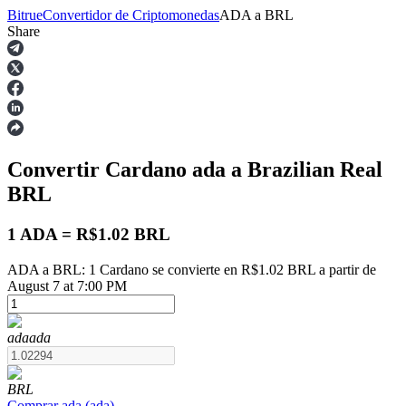
Bitrue
Convertidor de Criptomonedas
ADA
a
BRL
Share
Futuros
Convertir Cardano
ada
a Brazilian Real
BRL
1 ADA = R$1.02 BRL
ADA a BRL: 1 Cardano se convierte en R$1.02 BRL a partir de
Futuros del USDT
August 7 at 7:00 PM
Futuros que utilizan USDT como garantía
ada
ada
BRL
Comprar
ada
(
ada
)