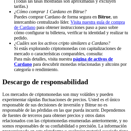
(Todas las tasas mostradas son aproximadas y excluyen
tarifas.)
Deposit & Trade BTC to Share 25000 USDT prize pool!
¿Cómo comprar 1 Cardano en Bitrue?
Puedes comprar Cardano de forma segura en
Bitrue
, un
intercambio centralizado líder.
Visita nuestra guía de compra
de Cardano
para obtener instrucciones paso a paso sobre
cómo configurar tu billetera, verificar tu identidad y realizar tu
Deposit CASHCAT & Win
pedido.
Share 500000 CASHCAT prize pool
¿Cuáles son los activos cripto similares a Cardano?
Si estás explorando criptomonedas con capitalizaciones de
mercado o características comparables, consulta:
Para más detalles, visita nuestra
página de activos de
Cardano
para descubrir monedas relacionadas y altcoins por
Exclusive for BitMart Users
categoría o rendimiento.
Register & Trade to Win 500,000 USDT
Descargo de responsabilidad
Los mercados de criptomonedas son muy volátiles y pueden
experimentar rápidas fluctuaciones de precios. Usted es el único
Precious Metals Trading Carnival
responsable de sus decisiones de inversión y Bitrue no es
responsable de las pérdidas en las que pueda incurrir. Dependemos
Trade Gold & Silver · 33,333 USDT Bonus
de fuentes de terceros para obtener precios y otros datos
relacionados con las criptomonedas enumeradas anteriormente, y no
somos responsables de su confiabilidad o precisión. La información