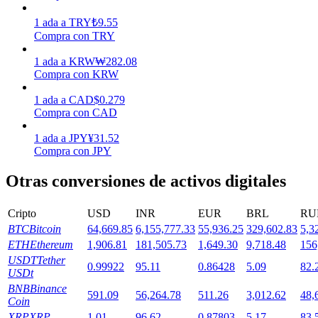
1
ada
a
TRY
₺
9.55
Compra con TRY
Staking
1
ada
a
KRW
₩
282.08
Alta rentabilidad y acceso instantáneo
Compra con KRW
1
ada
a
CAD
$
0.279
Compra con CAD
1
ada
a
JPY
¥
31.52
Compra con JPY
Otras conversiones de activos digitales
Launchpool
Cripto
USD
INR
EUR
BRL
RU
BTC
Bitcoin
64,669.85
6,155,777.33
55,936.25
329,602.83
5,3
Participación flexible para ganar tokens populares
ETH
Ethereum
1,906.81
181,505.73
1,649.30
9,718.48
156
USDT
Tether
0.99922
95.11
0.86428
5.09
82.
USDt
BNB
Binance
591.09
56,264.78
511.26
3,012.62
48,
Coin
XRP
XRP
1.01
96.62
0.87803
5.17
83.