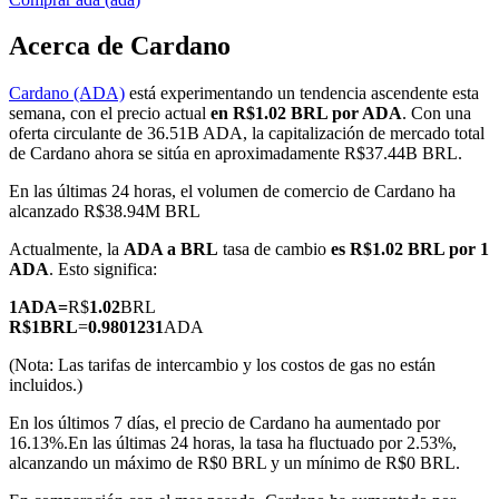
Acerca de Cardano
Cardano (ADA)
está experimentando un tendencia ascendente esta
Futuros COIN-M
semana, con el precio actual
en R$1.02 BRL por ADA
. Con una
oferta circulante de 36.51B ADA, la capitalización de mercado total
Futuros de criptomonedas
de Cardano ahora se sitúa en aproximadamente R$37.44B BRL.
En las últimas 24 horas, el volumen de comercio de Cardano ha
alcanzado R$38.94M BRL
TradFi
Actualmente, la
ADA a BRL
tasa de cambio
es R$1.02 BRL por 1
Derivados de acciones, divisas, metales preciosos y materias
ADA
. Esto significa:
primas
1
ADA
=
R$
1.02
BRL
R$
1
BRL
=
0.9801231
ADA
(Nota: Las tarifas de intercambio y los costos de gas no están
incluidos.)
En los últimos 7 días, el precio de Cardano ha aumentado por
16.13%.
En las últimas 24 horas, la tasa ha fluctuado por 2.53%,
alcanzando un máximo de R$0 BRL y un mínimo de R$0 BRL.