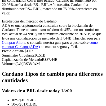
En comparación con el mes pasado, Cardano ha aumentado por
Futuros del USDC
20.03%.arriba desde R$-- BRL.
Año tras año, Cardano ha
disminuido por R$-- BRL, marcando un 75.06% decreciente en
Futuros que utilizan USDC como garantía
valor.
Estadísticas del mercado de Cardano
ADA es una criptomoneda construida sobre la blockchain de
Cardano. Tiene un suministro máximo de 45B, con un suministro
total actual de 44.99B y un suministro circulante de 36.51B, lo que
le da una capitalización de mercado de 37.44B. Haz clic aquí para
Comprar Ahora
, o consulta nuestra guía paso a paso sobre
cómo
comprar Cardano (ADA)
de manera segura y fácil.
Precio Actual
R$
1.02
Suministro Circulante
36.51B
Copiar Trading
Capitalización de Mercado
R$
37.44B
Volumen(24h)
R$
38.94M
Únete a los mejores traders
Cardano Tipos de cambio para diferentes
cantidades
Valores de a BRL desde today 18:00
10
=
R$
10.2
BRL
50
=
R$
51.01
BRL