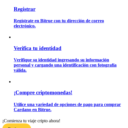
Registrar
Guía
Regístrate en Bitrue con tu dirección de correo
electrónico.
Guía de inicio de futuros
Verifica tu identidad
Verifique su identidad ingresando su información
personal y cargando una identificación con fotografía
válida.
Estrategias comerciales
¡Compre criptomonedas!
Aprenda cómo mantenerse rentable
Utilice una variedad de opciones de pago para comprar
Cardano en Bitrue.
¡Comienza tu viaje cripto ahora!