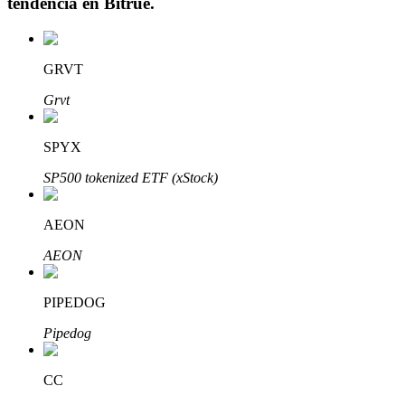
tendencia en
Bitrue
.
GRVT
Inversión automática
Grvt
Obtenga ganancias a largo plazo e intereses flexibles
SPYX
SP500 tokenized ETF (xStock)
AEON
AEON
PIPEDOG
Aprender Staking
Pipedog
Obtenga más información sobre cómo obtener ingresos pasivos
Bitrue
AI
CC