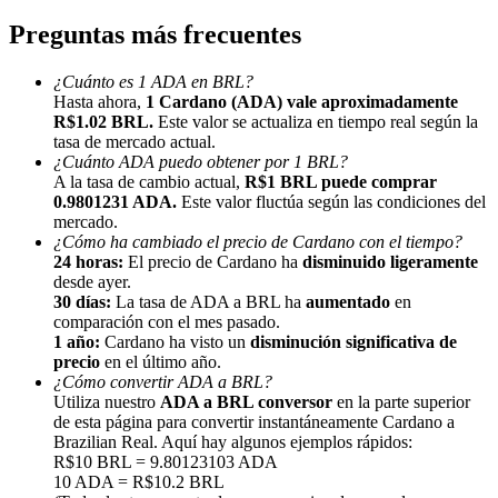
Preguntas más frecuentes
¿Cuánto es 1 ADA en BRL?
Hasta ahora,
1 Cardano (ADA) vale aproximadamente
R$1.02 BRL.
Este valor se actualiza en tiempo real según la
tasa de mercado actual.
Referencia
¿Cuánto ADA puedo obtener por 1 BRL?
A la tasa de cambio actual,
R$1 BRL puede comprar
Invita a un amigo para recibir recompensas en efectivo
0.9801231 ADA.
Este valor fluctúa según las condiciones del
mercado.
BTC Welcome Rewards
¿Cómo ha cambiado el precio de Cardano con el tiempo?
24 horas:
El precio de Cardano ha
disminuido ligeramente
desde ayer.
30 días:
La tasa de ADA a BRL ha
aumentado
en
comparación con el mes pasado.
1 año:
Cardano ha visto un
disminución significativa de
precio
en el último año.
¿Cómo convertir ADA a BRL?
Utiliza nuestro
ADA a BRL conversor
en la parte superior
de esta página para convertir instantáneamente Cardano a
Brazilian Real. Aquí hay algunos ejemplos rápidos:
R$10 BRL = 9.80123103 ADA
10 ADA = R$10.2 BRL
BTC Welcome Rewards