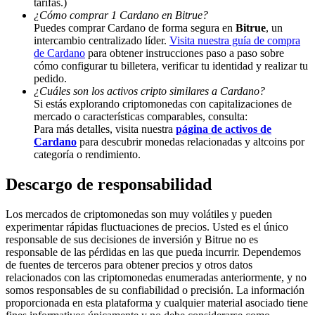
tarifas.)
¿Cómo comprar 1 Cardano en Bitrue?
Deposit & Trade BTC to Share 25000 USDT prize pool!
Puedes comprar Cardano de forma segura en
Bitrue
, un
intercambio centralizado líder.
Visita nuestra guía de compra
de Cardano
para obtener instrucciones paso a paso sobre
cómo configurar tu billetera, verificar tu identidad y realizar tu
pedido.
Deposit CASHCAT & Win
¿Cuáles son los activos cripto similares a Cardano?
Share 500000 CASHCAT prize pool
Si estás explorando criptomonedas con capitalizaciones de
mercado o características comparables, consulta:
Para más detalles, visita nuestra
página de activos de
Cardano
para descubrir monedas relacionadas y altcoins por
categoría o rendimiento.
Exclusive for BitMart Users
Descargo de responsabilidad
Register & Trade to Win 500,000 USDT
Los mercados de criptomonedas son muy volátiles y pueden
experimentar rápidas fluctuaciones de precios. Usted es el único
responsable de sus decisiones de inversión y Bitrue no es
Precious Metals Trading Carnival
responsable de las pérdidas en las que pueda incurrir. Dependemos
de fuentes de terceros para obtener precios y otros datos
Trade Gold & Silver · 33,333 USDT Bonus
relacionados con las criptomonedas enumeradas anteriormente, y no
somos responsables de su confiabilidad o precisión. La información
proporcionada en esta plataforma y cualquier material asociado tiene