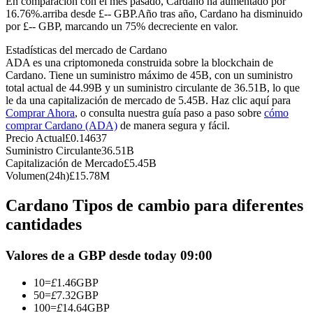
En comparación con el mes pasado, Cardano ha aumentado por
Futuros del USDC
16.76%.arriba desde £-- GBP.
Año tras año, Cardano ha disminuido
por £-- GBP, marcando un 75% decreciente en valor.
Futuros que utilizan USDC como garantía
Estadísticas del mercado de Cardano
ADA es una criptomoneda construida sobre la blockchain de
Cardano. Tiene un suministro máximo de 45B, con un suministro
total actual de 44.99B y un suministro circulante de 36.51B, lo que
le da una capitalización de mercado de 5.45B. Haz clic aquí para
Comprar Ahora
, o consulta nuestra guía paso a paso sobre
cómo
comprar Cardano (ADA)
de manera segura y fácil.
Precio Actual
£
0.14637
Suministro Circulante
36.51B
Capitalización de Mercado
£
5.45B
Copiar Trading
Volumen(24h)
£
15.78M
Únete a los mejores traders
Cardano Tipos de cambio para diferentes
cantidades
Valores de a GBP desde today 09:00
10
=
£
1.46
GBP
50
=
£
7.32
GBP
100
=
£
14.64
GBP