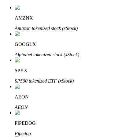
AMZNX
Amazon tokenized stock (xStock)
Inversión automática
Obtenga ganancias a largo plazo e intereses flexibles
GOOGLX
Alphabet tokenized stock (xStock)
SPYX
SP500 tokenized ETF (xStock)
AEON
Aprender Staking
AEON
Obtenga más información sobre cómo obtener ingresos pasivos
PIPEDOG
Bitrue
AI
Pipedog