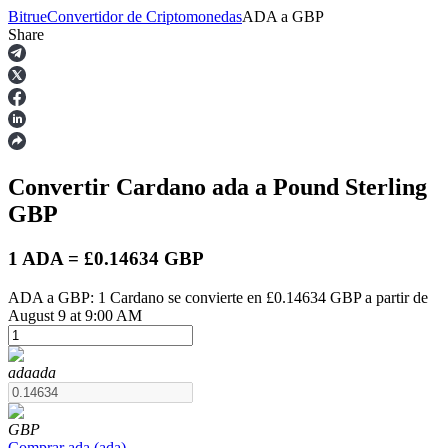
Bitrue
Convertidor de Criptomonedas
ADA
a
GBP
Share
Futuros
Convertir Cardano
ada
a Pound Sterling
GBP
1 ADA = £0.14634 GBP
ADA a GBP: 1 Cardano se convierte en £0.14634 GBP a partir de
Futuros del USDT
August 9 at 9:00 AM
Futuros que utilizan USDT como garantía
ada
ada
GBP
Comprar
ada
(
ada
)