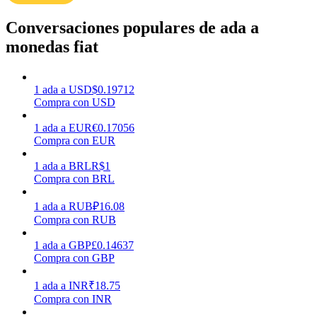
Conversaciones populares de ada a
Earn
monedas fiat
1
ada
a
USD
$
0.19712
Compra con USD
1
ada
a
EUR
€
0.17056
Compra con EUR
1
ada
a
BRL
R$
1
Compra con BRL
Power Piggy
1
ada
a
RUB
₽
16.08
Gana recompensas competitivas diariamente
Compra con RUB
1
ada
a
GBP
£
0.14637
Compra con GBP
1
ada
a
INR
₹
18.75
Compra con INR