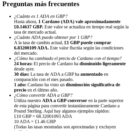
Preguntas más frecuentes
¿Cuánto es 1 ADA en GBP?
Hasta ahora,
1 Cardano (ADA) vale aproximadamente
£0.14637 GBP.
Este valor se actualiza en tiempo real según la
tasa de mercado actual.
¿Cuánto ADA puedo obtener por 1 GBP?
Referencia
A la tasa de cambio actual,
£1 GBP puede comprar
6.83200109 ADA.
Este valor fluctúa según las condiciones
Invita a un amigo para recibir recompensas en efectivo
del mercado.
¿Cómo ha cambiado el precio de Cardano con el tiempo?
BTC Welcome Rewards
24 horas:
El precio de Cardano ha
disminuido ligeramente
desde ayer.
30 días:
La tasa de ADA a GBP ha
aumentado
en
comparación con el mes pasado.
1 año:
Cardano ha visto un
disminución significativa de
precio
en el último año.
¿Cómo convertir ADA a GBP?
Utiliza nuestro
ADA a GBP conversor
en la parte superior
de esta página para convertir instantáneamente Cardano a
Pound Sterling. Aquí hay algunos ejemplos rápidos:
£10 GBP = 68.32001093 ADA
10 ADA = £1.46 GBP
(Todas las tasas mostradas son aproximadas y excluyen
BTC Welcome Rewards