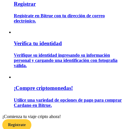
Registrar
Regístrate en Bitrue con tu dirección de correo
Guía
electrónico.
Guía de inicio de futuros
Verifica tu identidad
Verifique su identidad ingresando su información
personal y cargando una identificación con fotografía
válida.
Estrategias comerciales
¡Compre criptomonedas!
Aprenda cómo mantenerse rentable
Utilice una variedad de opciones de pago para comprar
Cardano en Bitrue.
¡Comienza tu viaje cripto ahora!
Regístrate