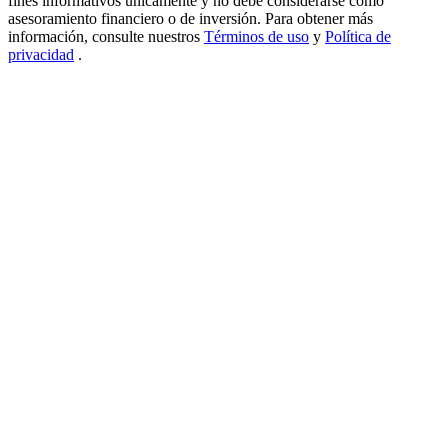
fines informativos únicamente y no debe considerarse como
asesoramiento financiero o de inversión. Para obtener más
USDT New User Exclusive 10% APR
información, consulte nuestros
Términos de uso
y
Política de
privacidad
.
USDT Flexible Staking | Daily Rewards
BTC New User Exclusive: 6.5% APR
BTC Flexible Staking | Daily Rewards
Más eventos
Gana premios y recompensas exclusivas