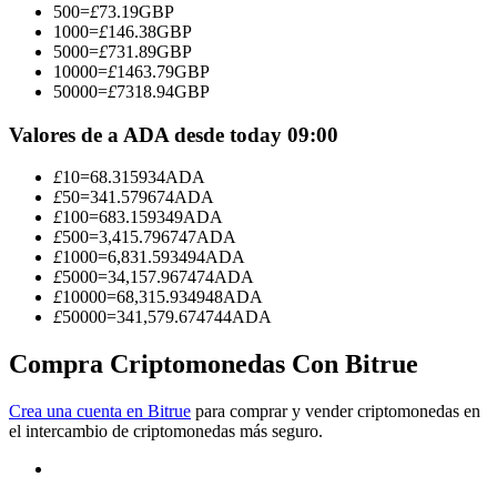
500
=
£
73.19
GBP
1000
=
£
146.38
GBP
Conviértete en un Trader de Copia
5000
=
£
731.89
GBP
10000
=
£
1463.79
GBP
Disfruta del reparto de beneficios y comisiones de copy trading
50000
=
£
7318.94
GBP
Valores de a ADA desde today 09:00
£
10
=
68.315934
ADA
£
50
=
341.579674
ADA
£
100
=
683.159349
ADA
£
500
=
3,415.796747
ADA
£
1000
=
6,831.593494
ADA
£
5000
=
34,157.967474
ADA
£
10000
=
68,315.934948
ADA
Información
£
50000
=
341,579.674744
ADA
Análisis de big data que incluye información comercial, etc.
Compra Criptomonedas Con Bitrue
Crea una cuenta en Bitrue
para comprar y vender criptomonedas en
el intercambio de criptomonedas más seguro.