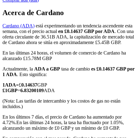
Acerca de Cardano
Cardano (ADA)
está experimentando un tendencia ascendente esta
Futuros COIN-M
semana, con el precio actual
en £0.14637 GBP por ADA
. Con una
oferta circulante de 36.51B ADA, la capitalización de mercado total
Futuros de criptomonedas
de Cardano ahora se sitúa en aproximadamente £5.45B GBP.
En las últimas 24 horas, el volumen de comercio de Cardano ha
alcanzado £15.78M GBP
TradFi
Actualmente, la
ADA a GBP
tasa de cambio
es £0.14637 GBP por
Derivados de acciones, divisas, metales preciosos y materias
1 ADA
. Esto significa:
primas
1
ADA
=
£
0.14637
GBP
£
1
GBP
=
6.83200109
ADA
(Nota: Las tarifas de intercambio y los costos de gas no están
incluidos.)
En los últimos 7 días, el precio de Cardano ha aumentado por
4.72%.
En las últimas 24 horas, la tasa ha fluctuado por 1.05%,
alcanzando un máximo de £0 GBP y un mínimo de £0 GBP.