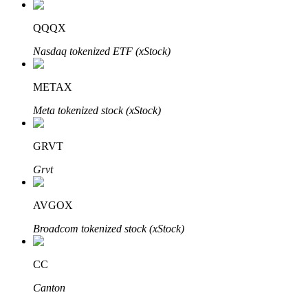
QQQX
Nasdaq tokenized ETF (xStock)
METAX
Bitrue Partners
Meta tokenized stock (xStock)
GRVT
Grvt
AVGOX
Broadcom tokenized stock (xStock)
Afiliados de Bitrue
¡Hasta un 65% de comisiones!
CC
Canton