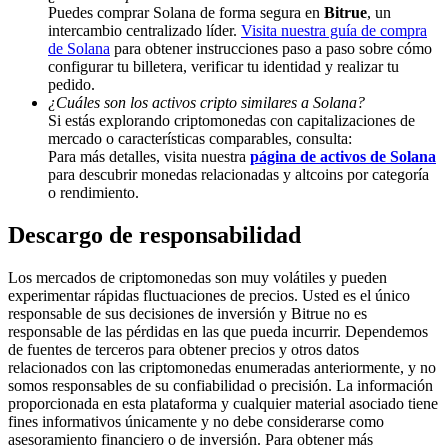
Puedes comprar Solana de forma segura en
Bitrue
, un
Deposit & Trade BTC to Share 25000 USDT prize pool!
intercambio centralizado líder.
Visita nuestra guía de compra
de Solana
para obtener instrucciones paso a paso sobre cómo
configurar tu billetera, verificar tu identidad y realizar tu
pedido.
¿Cuáles son los activos cripto similares a Solana?
Deposit CASHCAT & Win
Si estás explorando criptomonedas con capitalizaciones de
mercado o características comparables, consulta:
Share 500000 CASHCAT prize pool
Para más detalles, visita nuestra
página de activos de Solana
para descubrir monedas relacionadas y altcoins por categoría
o rendimiento.
Descargo de responsabilidad
Exclusive for BitMart Users
Register & Trade to Win 500,000 USDT
Los mercados de criptomonedas son muy volátiles y pueden
experimentar rápidas fluctuaciones de precios. Usted es el único
responsable de sus decisiones de inversión y Bitrue no es
responsable de las pérdidas en las que pueda incurrir. Dependemos
de fuentes de terceros para obtener precios y otros datos
Precious Metals Trading Carnival
relacionados con las criptomonedas enumeradas anteriormente, y no
somos responsables de su confiabilidad o precisión. La información
Trade Gold & Silver · 33,333 USDT Bonus
proporcionada en esta plataforma y cualquier material asociado tiene
fines informativos únicamente y no debe considerarse como
asesoramiento financiero o de inversión. Para obtener más