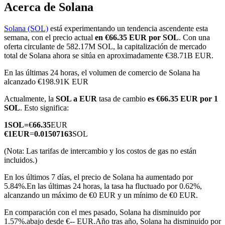
Acerca de Solana
Solana (SOL)
está experimentando un tendencia ascendente esta
semana, con el precio actual
en €66.35 EUR por SOL
. Con una
Futuros COIN-M
oferta circulante de 582.17M SOL, la capitalización de mercado
total de Solana ahora se sitúa en aproximadamente €38.71B EUR.
Futuros de criptomonedas
En las últimas 24 horas, el volumen de comercio de Solana ha
alcanzado €198.91K EUR
Actualmente, la
SOL a EUR
tasa de cambio
es €66.35 EUR por 1
TradFi
SOL
. Esto significa:
Derivados de acciones, divisas, metales preciosos y materias
1
SOL
=
€
66.35
EUR
primas
€
1
EUR
=
0.01507163
SOL
(Nota: Las tarifas de intercambio y los costos de gas no están
incluidos.)
En los últimos 7 días, el precio de Solana ha aumentado por
5.84%.
En las últimas 24 horas, la tasa ha fluctuado por 0.62%,
alcanzando un máximo de €0 EUR y un mínimo de €0 EUR.
En comparación con el mes pasado, Solana ha disminuido por
1.57%.abajo desde €-- EUR.
Año tras año, Solana ha disminuido por