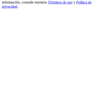
información, consulte nuestros
Términos de uso
y
Política de
USDT New User Exclusive 10% APR
privacidad
.
USDT Flexible Staking | Daily Rewards
BTC New User Exclusive: 6.5% APR
BTC Flexible Staking | Daily Rewards
Más eventos
Gana premios y recompensas exclusivas