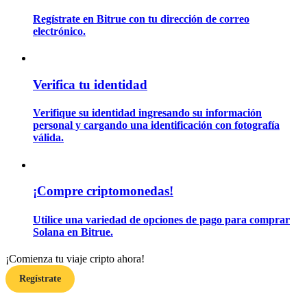
Regístrate en Bitrue con tu dirección de correo
electrónico.
Guía
Guía de inicio de futuros
Verifica tu identidad
Verifique su identidad ingresando su información
personal y cargando una identificación con fotografía
válida.
¡Compre criptomonedas!
Estrategias comerciales
Utilice una variedad de opciones de pago para comprar
Aprenda cómo mantenerse rentable
Solana en Bitrue.
¡Comienza tu viaje cripto ahora!
Regístrate