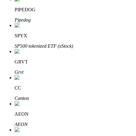
PIPEDOG
Pipedog
Inversión automática
SPYX
Obtenga ganancias a largo plazo e intereses flexibles
SP500 tokenized ETF (xStock)
GRVT
Grvt
CC
Canton
Aprender Staking
AEON
Obtenga más información sobre cómo obtener ingresos pasivos
AEON
Bitrue
AI