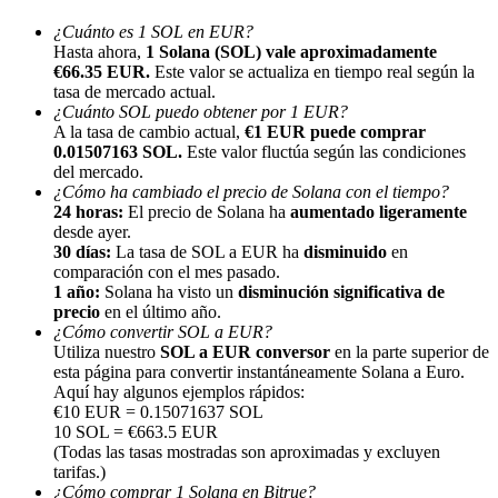
¿Cuánto es 1 SOL en EUR?
Hasta ahora,
1 Solana (SOL) vale aproximadamente
€66.35 EUR.
Este valor se actualiza en tiempo real según la
tasa de mercado actual.
¿Cuánto SOL puedo obtener por 1 EUR?
A la tasa de cambio actual,
€1 EUR puede comprar
Referencia
0.01507163 SOL.
Este valor fluctúa según las condiciones
del mercado.
Invita a un amigo para recibir recompensas en efectivo
¿Cómo ha cambiado el precio de Solana con el tiempo?
24 horas:
El precio de Solana ha
aumentado ligeramente
BTC Welcome Rewards
desde ayer.
30 días:
La tasa de SOL a EUR ha
disminuido
en
comparación con el mes pasado.
1 año:
Solana ha visto un
disminución significativa de
precio
en el último año.
¿Cómo convertir SOL a EUR?
Utiliza nuestro
SOL a EUR conversor
en la parte superior de
esta página para convertir instantáneamente Solana a Euro.
Aquí hay algunos ejemplos rápidos:
€10 EUR = 0.15071637 SOL
10 SOL = €663.5 EUR
(Todas las tasas mostradas son aproximadas y excluyen
tarifas.)
BTC Welcome Rewards
¿Cómo comprar 1 Solana en Bitrue?