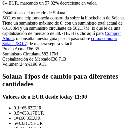
Futuros del USDC
€-- EUR, marcando un 57.82% decreciente en valor.
Futuros que utilizan USDC como garantía
Estadísticas del mercado de Solana
SOL es una criptomoneda construida sobre la blockchain de Solana.
Tiene un suministro máximo de 0, con un suministro total actual de
631.88M y un suministro circulante de 582.17M, lo que le da una
capitalización de mercado de 38.71B. Haz clic aquí para
Comprar
Ahora
, o consulta nuestra guía paso a paso sobre
cómo comprar
Solana (SOL)
de manera segura y fácil.
Precio Actual
€
66.35
Suministro Circulante
582.17M
Capitalización de Mercado
€
38.71B
Volumen(24h)
€
198.91K
Copiar Trading
Solana Tipos de cambio para diferentes
Únete a los mejores traders
cantidades
Valores de a EUR desde today 11:00
0.1
=
€
6.63
EUR
0.5
=
€
33.17
EUR
1
=
€
66.35
EUR
5
=
€
331.75
EUR