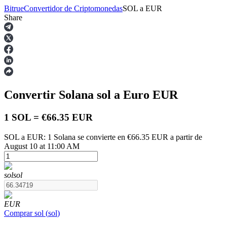
Bitrue
Convertidor de Criptomonedas
SOL
a
EUR
Share
Futuros
Convertir Solana
sol
a Euro
EUR
1 SOL = €66.35 EUR
SOL a EUR: 1 Solana se convierte en €66.35 EUR a partir de
August 10 at 11:00 AM
Futuros del USDT
Futuros que utilizan USDT como garantía
sol
sol
EUR
Comprar
sol
(
sol
)