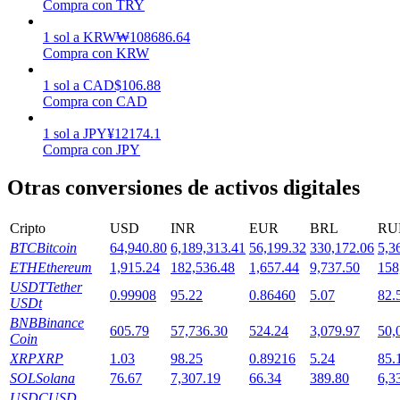
Compra con TRY
1
sol
a
KRW
₩
108686.64
Staking
Compra con KRW
Alta rentabilidad y acceso instantáneo
1
sol
a
CAD
$
106.88
Compra con CAD
1
sol
a
JPY
¥
12174.1
Compra con JPY
Otras conversiones de activos digitales
Cripto
USD
INR
EUR
BRL
RU
BTC
Bitcoin
64,940.80
6,189,313.41
56,199.32
330,172.06
5,3
Launchpool
ETH
Ethereum
1,915.24
182,536.48
1,657.44
9,737.50
158
USDT
Tether
Participación flexible para ganar tokens populares
0.99908
95.22
0.86460
5.07
82.
USDt
BNB
Binance
605.79
57,736.30
524.24
3,079.97
50,
Coin
XRP
XRP
1.03
98.25
0.89216
5.24
85.
SOL
Solana
76.67
7,307.19
66.34
389.80
6,3
USDC
USD