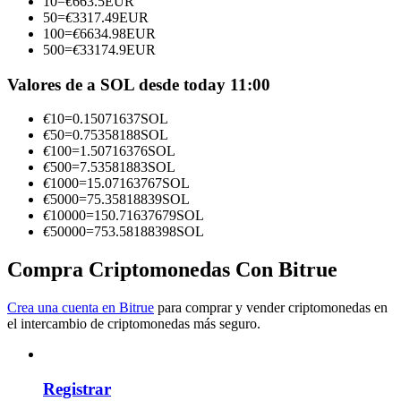
10
=
€
663.5
EUR
50
=
€
3317.49
EUR
Conviértete en un Trader de Copia
100
=
€
6634.98
EUR
500
=
€
33174.9
EUR
Disfruta del reparto de beneficios y comisiones de copy trading
Valores de a SOL desde today 11:00
€
10
=
0.15071637
SOL
€
50
=
0.75358188
SOL
€
100
=
1.50716376
SOL
€
500
=
7.53581883
SOL
€
1000
=
15.07163767
SOL
€
5000
=
75.35818839
SOL
€
10000
=
150.71637679
SOL
€
50000
=
753.58188398
SOL
Información
Compra Criptomonedas Con Bitrue
Análisis de big data que incluye información comercial, etc.
Crea una cuenta en Bitrue
para comprar y vender criptomonedas en
el intercambio de criptomonedas más seguro.
Registrar