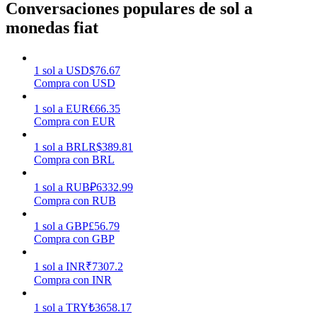
Conversaciones populares de sol a
monedas fiat
Earn
1
sol
a
USD
$
76.67
Compra con USD
1
sol
a
EUR
€
66.35
Compra con EUR
1
sol
a
BRL
R$
389.81
Compra con BRL
Power Piggy
1
sol
a
RUB
₽
6332.99
Compra con RUB
Gana recompensas competitivas diariamente
1
sol
a
GBP
£
56.79
Compra con GBP
1
sol
a
INR
₹
7307.2
Compra con INR
1
sol
a
TRY
₺
3658.17