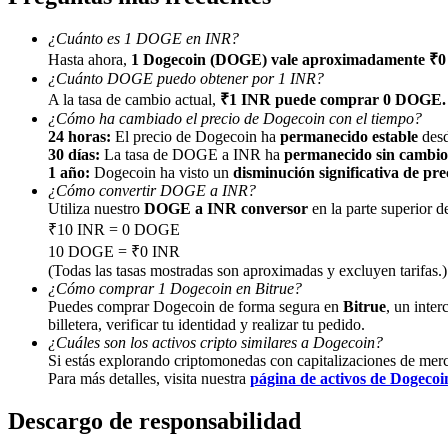
¿Cuánto es 1 DOGE en INR?
Guía
Hasta ahora,
1 Dogecoin (DOGE) vale aproximadamente ₹0
Guía de inicio de futuros
¿Cuánto DOGE puedo obtener por 1 INR?
A la tasa de cambio actual,
₹1 INR puede comprar 0 DOGE.
¿Cómo ha cambiado el precio de Dogecoin con el tiempo?
24 horas:
El precio de Dogecoin ha
permanecido estable
desd
30 días:
La tasa de DOGE a INR ha
permanecido sin cambio
1 año:
Dogecoin ha visto un
disminución significativa de pre
¿Cómo convertir DOGE a INR?
Utiliza nuestro
DOGE a INR conversor
en la parte superior 
₹10 INR = 0 DOGE
10 DOGE = ₹0 INR
(Todas las tasas mostradas son aproximadas y excluyen tarifas.)
Estrategias comerciales
¿Cómo comprar 1 Dogecoin en Bitrue?
Puedes comprar Dogecoin de forma segura en
Bitrue
, un inter
Aprenda cómo mantenerse rentable
billetera, verificar tu identidad y realizar tu pedido.
¿Cuáles son los activos cripto similares a Dogecoin?
Si estás explorando criptomonedas con capitalizaciones de merc
Para más detalles, visita nuestra
página de activos de Dogecoi
Descargo de responsabilidad