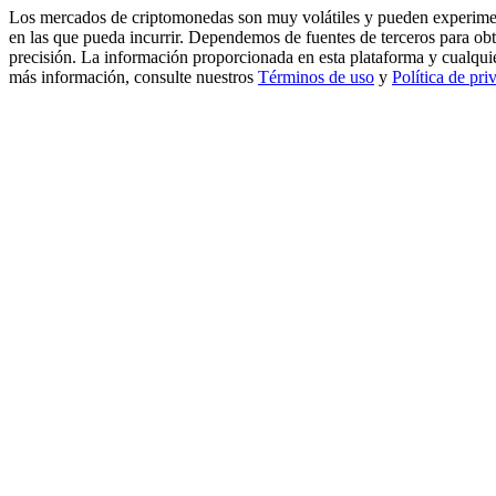
Los mercados de criptomonedas son muy volátiles y pueden experimenta
en las que pueda incurrir. Dependemos de fuentes de terceros para ob
Earn
precisión. La información proporcionada en esta plataforma y cualqui
más información, consulte nuestros
Términos de uso
y
Política de pri
Power Piggy
Gana recompensas competitivas diariamente