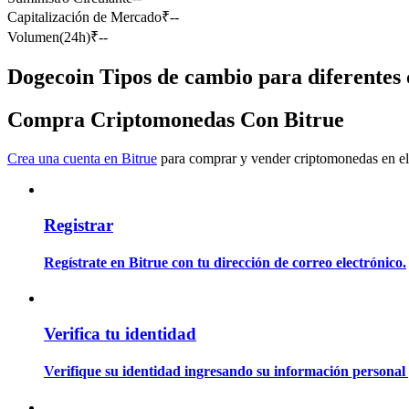
Capitalización de Mercado
₹
--
Futuros que utilizan USDC como garantía
Volumen(24h)
₹
--
Dogecoin Tipos de cambio para diferentes 
Compra Criptomonedas Con Bitrue
Crea una cuenta en Bitrue
para comprar y vender criptomonedas en el
Copiar Trading
Registrar
Únete a los mejores traders
Regístrate en Bitrue con tu dirección de correo electrónico.
Verifica tu identidad
Verifique su identidad ingresando su información personal 