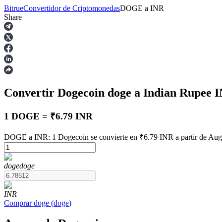
Bitrue
Convertidor de Criptomonedas
DOGE
a
INR
Share
Futuros
Convertir Dogecoin
doge
a Indian Rupee
I
1 DOGE = ₹6.79 INR
DOGE a INR: 1 Dogecoin se convierte en ₹6.79 INR a partir de Aug
Futuros del USDT
doge
doge
Futuros que utilizan USDT como garantía
INR
Comprar
doge
(
doge
)