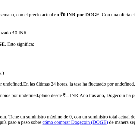
semana, con el precio actual
en ₹0 INR por DOGE
. Con una oferta c
canzado ₹0 INR
OGE
. Esto significa:
imas
s.)
or undefined.
En las últimas 24 horas, la tasa ha fluctuado por undefi
bios por undefined.plano desde ₹-- INR.
Año tras año, Dogecoin ha p
 Tiene un suministro máximo de 0, con un suministro total actual de 0 
 guía paso a paso sobre
cómo comprar Dogecoin (DOGE)
de manera seg