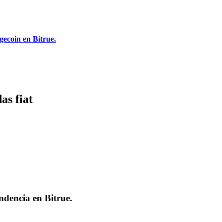
gecoin en Bitrue.
as fiat
endencia en
Bitrue
.