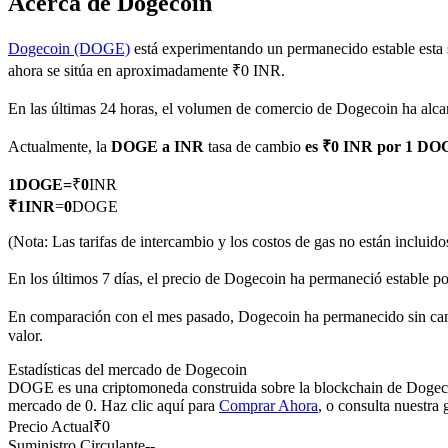
Acerca de Dogecoin
Dogecoin (DOGE)
está experimentando un permanecido estable esta 
ahora se sitúa en aproximadamente ₹0 INR.
Futuros COIN-M
En las últimas 24 horas, el volumen de comercio de Dogecoin ha al
Futuros de criptomonedas
Actualmente, la
DOGE a INR
tasa de cambio
es ₹0 INR por 1 D
1
DOGE
=
₹
0
INR
TradFi
₹
1
INR
=
0
DOGE
Derivados de acciones, divisas, metales preciosos y materias pr
(Nota: Las tarifas de intercambio y los costos de gas no están incluido
En los últimos 7 días, el precio de Dogecoin ha permaneció estable p
En comparación con el mes pasado, Dogecoin ha permanecido sin cam
valor.
Estadísticas del mercado de Dogecoin
DOGE es una criptomoneda construida sobre la blockchain de Dogecoin.
mercado de 0. Haz clic aquí para
Comprar Ahora
, o consulta nuestra
Precio Actual
₹
0
Futuros del USDC
Suministro Circulante
--