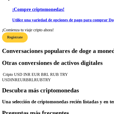
Conviértete en un Trader de Copia
¡Compre criptomonedas!
Disfruta del reparto de beneficios y comisiones de copy trading
Utilice una variedad de opciones de pago para comprar Do
¡Comienza tu viaje cripto ahora!
Regístrate
Conversaciones populares de doge a moned
Otras conversiones de activos digitales
Información
Análisis de big data que incluye información comercial, etc.
Cripto
USD
INR
EUR
BRL
RUB
TRY
USD
INR
EUR
BRL
RUB
TRY
Descubra más criptomonedas
Una selección de criptomonedas recién listadas y en t
Preguntas más frecuentes