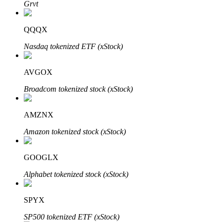
Grvt
QQQX
Bloqueos BTR
Nasdaq tokenized ETF (xStock)
Inversiones exclusivas para titulares de BTR
AVGOX
Broadcom tokenized stock (xStock)
AMZNX
Amazon tokenized stock (xStock)
Préstamos
GOOGLX
Servicio de préstamos respaldado por criptomonedas
Alphabet tokenized stock (xStock)
SPYX
SP500 tokenized ETF (xStock)