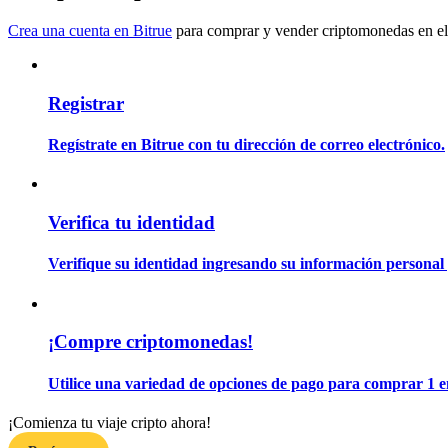
Conviértete en un Trader de Copia
Crea una cuenta en Bitrue
para comprar y vender criptomonedas en el
Disfruta del reparto de beneficios y comisiones de copy trading
Registrar
Regístrate en Bitrue con tu dirección de correo electrónico.
Verifica tu identidad
Información
Verifique su identidad ingresando su información personal 
Análisis de big data que incluye información comercial, etc.
¡Compre criptomonedas!
Utilice una variedad de opciones de pago para comprar 1 e
¡Comienza tu viaje cripto ahora!