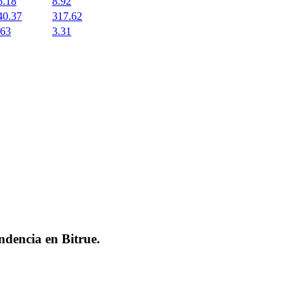
5.18
8.92
40.37
317.62
.63
3.31
endencia en
Bitrue
.