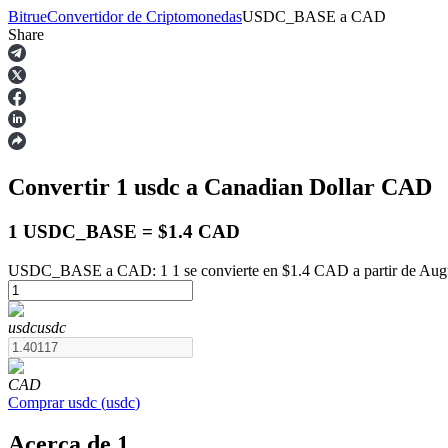
Bitrue
Convertidor de Criptomonedas
USDC_BASE
a
CAD
Share
Futuros
Convertir 1
usdc
a Canadian Dollar
CAD
1 USDC_BASE = $1.4 CAD
USDC_BASE a CAD: 1 1 se convierte en $1.4 CAD a partir de Augu
Futuros del USDT
usdc
usdc
Futuros que utilizan USDT como garantía
CAD
Comprar
usdc
(
usdc
)
Acerca de 1