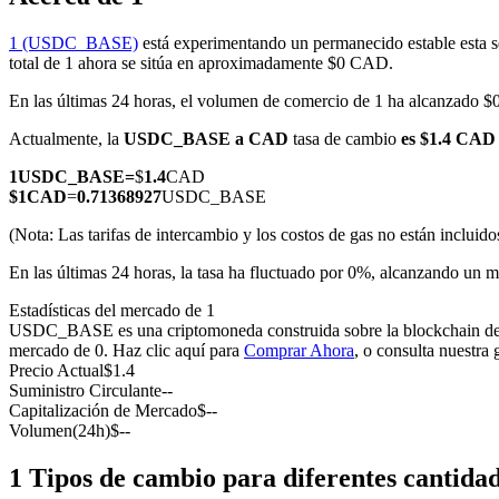
1 (USDC_BASE)
está experimentando un permanecido estable esta s
total de 1 ahora se sitúa en aproximadamente $0 CAD.
En las últimas 24 horas, el volumen de comercio de 1 ha alcanzado
Futuros COIN-M
Actualmente, la
USDC_BASE a CAD
tasa de cambio
es $1.4 CA
Futuros de criptomonedas
1
USDC_BASE
=
$
1.4
CAD
$
1
CAD
=
0.71368927
USDC_BASE
TradFi
(Nota: Las tarifas de intercambio y los costos de gas no están incluido
Derivados de acciones, divisas, metales preciosos y materias pr
En las últimas 24 horas, la tasa ha fluctuado por 0%, alcanzando 
Estadísticas del mercado de 1
USDC_BASE es una criptomoneda construida sobre la blockchain de 1. T
mercado de 0. Haz clic aquí para
Comprar Ahora
, o consulta nuestra
Precio Actual
$
1.4
Suministro Circulante
--
Capitalización de Mercado
$
--
Volumen(24h)
$
--
1 Tipos de cambio para diferentes cantida
Futuros del USDC