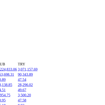
UB
TRY
,224,833.06
3,071,157.69
53,698.31
90,343.89
0.89
47.54
8,138.85
28,296.02
4.51
49.67
,954.75
3,500.20
0.95
47.58