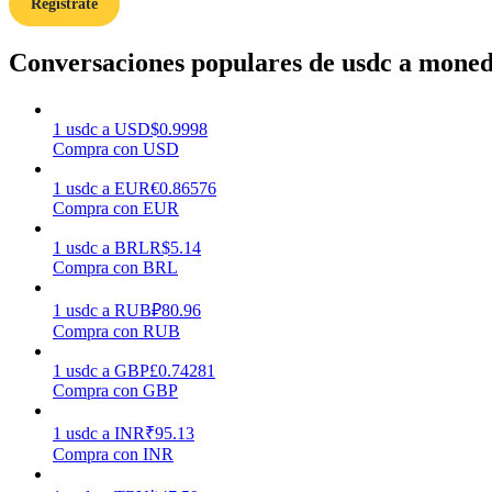
Regístrate
Guía
Conversaciones populares de usdc a moneda
Guía de inicio de futuros
1
usdc
a
USD
$
0.9998
Compra con USD
1
usdc
a
EUR
€
0.86576
Compra con EUR
1
usdc
a
BRL
R$
5.14
Compra con BRL
Estrategias comerciales
1
usdc
a
RUB
₽
80.96
Compra con RUB
Aprenda cómo mantenerse rentable
1
usdc
a
GBP
£
0.74281
Compra con GBP
1
usdc
a
INR
₹
95.13
Compra con INR