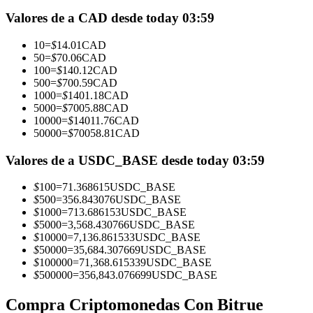
Futuros que utilizan USDC como garantía
Valores de a CAD desde today 03:59
10
=
$
14.01
CAD
50
=
$
70.06
CAD
100
=
$
140.12
CAD
500
=
$
700.59
CAD
1000
=
$
1401.18
CAD
5000
=
$
7005.88
CAD
10000
=
$
14011.76
CAD
50000
=
$
70058.81
CAD
Copiar Trading
Valores de a USDC_BASE desde today 03:59
Únete a los mejores traders
$
100
=
71.368615
USDC_BASE
$
500
=
356.843076
USDC_BASE
$
1000
=
713.686153
USDC_BASE
$
5000
=
3,568.430766
USDC_BASE
$
10000
=
7,136.861533
USDC_BASE
$
50000
=
35,684.307669
USDC_BASE
$
100000
=
71,368.615339
USDC_BASE
$
500000
=
356,843.076699
USDC_BASE
Compra Criptomonedas Con Bitrue