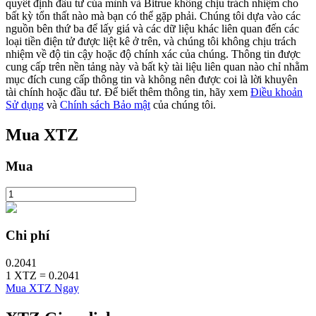
quyết định đầu tư của mình và Bitrue không chịu trách nhiệm cho
bất kỳ tổn thất nào mà bạn có thể gặp phải. Chúng tôi dựa vào các
nguồn bên thứ ba để lấy giá và các dữ liệu khác liên quan đến các
loại tiền điện tử được liệt kê ở trên, và chúng tôi không chịu trách
Khóa BTR
nhiệm về độ tin cậy hoặc độ chính xác của chúng. Thông tin được
cung cấp trên nền tảng này và bất kỳ tài liệu liên quan nào chỉ nhằm
Đầu tư độc quyền cho người nắm giữ BTR
mục đích cung cấp thông tin và không nên được coi là lời khuyên
tài chính hoặc đầu tư. Để biết thêm thông tin, hãy xem
Điều khoản
Sử dụng
và
Chính sách Bảo mật
của chúng tôi.
Mua
XTZ
Mua
Khoản vay
Chi phí
Dịch vụ vay được hỗ trợ bằng tiền điện tử
0.2041
1
XTZ
=
0.2041
Mua XTZ Ngay