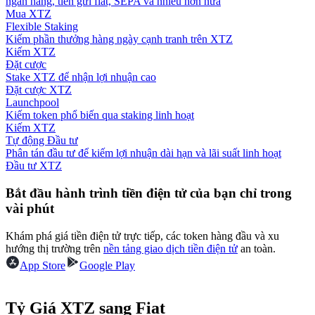
ngân hàng, tiền gửi fiat, SEPA và nhiều hơn nữa
Mua XTZ
Flexible Staking
Hướng dẫn
Kiếm phần thưởng hàng ngày cạnh tranh trên XTZ
Kiếm XTZ
Hướng dẫn giao dịch Spot
Đặt cược
Stake XTZ để nhận lợi nhuận cao
Đặt cược XTZ
Launchpool
Kiếm token phổ biến qua staking linh hoạt
Kiếm XTZ
Tự động Đầu tư
Phân tán đầu tư để kiếm lợi nhuận dài hạn và lãi suất linh hoạt
Đầu tư XTZ
Bắt đầu hành trình tiền điện tử của bạn chỉ trong
Chiến lược giao dịch
vài phút
Học cách duy trì lợi nhuận
Khám phá giá tiền điện tử trực tiếp, các token hàng đầu và xu
hướng thị trường trên
nền tảng giao dịch tiền điện tử
an toàn.
App Store
Google Play
Tỷ Giá XTZ sang Fiat