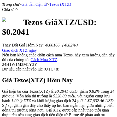
Trang chủ
>
Giá tiền điện tử
>
Tezos
(XTZ)
Chia sẻ
Tezos
Giá
XTZ
/USD:
Hợp đồng tương lai
$
0.2041
Thay Đổi Giá Hôm Nay
:
-0.00166
（
-0.82
%）
Giao dịch XTZ ngay
Nếu bạn không chắc chắn cách mua Tezos, hãy xem hướng dẫn đầy
đủ của chúng tôi
Cách Mua XTZ
.
24H
1W
1M
3M
1Y
3Y
Dữ liệu cập nhật vào lúc (UTC+8)
USDT Futures
Giá Tezos(XTZ) Hôm Nay
Futures sử dụng USDT làm tài sản thế chấp
Giá hiện tại của Tezos(XTZ) là
$0.2041 USD
, giảm
0.82%
trong 24
giờ qua. Vốn hóa thị trường là
$220.09 triệu
, với nguồn cung lưu
hành
1.09 tỷ XTZ
và khối lượng giao dịch 24 giờ là
$7,632.46 USD
.
Sự sụt giảm gần đây cho thấy áp lực bán ngắn hạn giữa những biến
động thị trường rộng hơn. Giá XTZ được cập nhật theo thời gian
thực trên nền tảng giao dịch tiền điện tử Bitrue để phản ánh xu