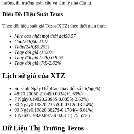
hướng thị trường toàn cầu và tâm lý nhà đầu tư.
Biểu Đồ Hiệu Suất Tezos
Theo dõi hiệu suất giá Tezos(XTZ) theo thời gian thực.
COIN-M Futures
Mức cao nhất mọi thời đại
$
8.57
Futures sử dụng token làm tài sản thế chấp
Cao
(24h)
$
0.2127
Thấp
(24h)
$
0.2031
Thay đổi giá
(1h)
0
%
Thay đổi giá
(24h)
-0.82
%
TradFi
Thay đổi giá
(7d)
-2.62
%
Phái sinh cổ phiếu, ngoại hối, kim loại quý và hàng hóa
Lịch sử giá của XTZ
So sánh Ngày
Thấp
Cao
Thay đổi số lượng
(%)
48H
0.2005
0.2104
$
0.0034
(
+
1.69
%)
7 Ngày
0.1982
0.2098
$
-0.0055
(
-2.62
%)
30 Ngày
0.1982
0.2355
$
-0.0312
(
-13.24
%)
90 Ngày
0.1982
0.3827
$
-0.1784
(
-46.61
%)
1 Năm
0.1982
0.8973
$
-0.6315
(
-75.55
%)
Dữ Liệu Thị Trường Tezos
USDC Futures vĩnh cửu