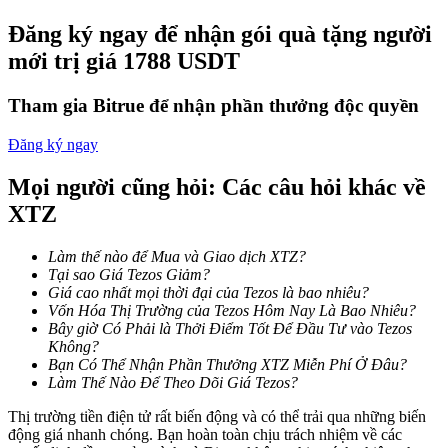
Đăng ký ngay để nhận gói quà tặng người
Staking
mới trị giá 1788 USDT
Lợi nhuận cao và truy cập ngay lập tức
Tham gia Bitrue để nhận phần thưởng độc quyền
Đăng ký ngay
Mọi người cũng hỏi: Các câu hỏi khác về
XTZ
Làm thế nào để Mua và Giao dịch XTZ?
Launchpool
Tại sao Giá Tezos Giảm?
Giá cao nhất mọi thời đại của Tezos là bao nhiêu?
Đặt cọc linh hoạt để kiếm được các token phổ biến.
Vốn Hóa Thị Trường của Tezos Hôm Nay Là Bao Nhiêu?
Bây giờ Có Phải là Thởi Điểm Tốt Để Đầu Tư vào Tezos
Không?
Bạn Có Thể Nhận Phần Thưởng XTZ Miễn Phí Ở Đâu?
Làm Thế Nào Để Theo Dõi Giá Tezos?
Thị trường tiền điện tử rất biến động và có thể trải qua những biến
động giá nhanh chóng. Bạn hoàn toàn chịu trách nhiệm về các