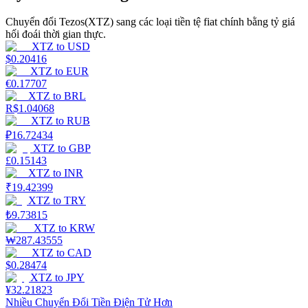
Chuyển đổi Tezos(XTZ) sang các loại tiền tệ fiat chính bằng tỷ giá
Earn
hối đoái thời gian thực.
XTZ
to
USD
$
0.20416
XTZ
to
EUR
€
0.17707
XTZ
to
BRL
R$
1.04068
XTZ
to
RUB
₽
16.72434
XTZ
to
GBP
£
0.15143
Power Piggy
XTZ
to
INR
₹
19.42399
Làm cho tài sản của bạn tăng giá trị đều đặn
XTZ
to
TRY
₺
9.73815
XTZ
to
KRW
₩
287.43555
XTZ
to
CAD
$
0.28474
XTZ
to
JPY
¥
32.21823
Nhiều Chuyển Đổi Tiền Điện Tử Hơn