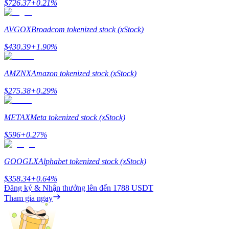
$
726.37
+
0.21
%
AVGOX
Broadcom tokenized stock (xStock)
$
430.39
+
1.90
%
Giới thiệu
AMZNX
Amazon tokenized stock (xStock)
Mời một người bạn để nhận phần thưởng tiền mặt
$
275.38
+
0.29
%
BTC Welcome Rewards
METAX
Meta tokenized stock (xStock)
$
596
+
0.27
%
GOOGLX
Alphabet tokenized stock (xStock)
$
358.34
+
0.64
%
Đăng ký & Nhận thưởng lên đến
1788 USDT
Tham gia ngay
BTC Welcome Rewards