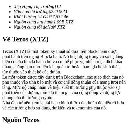
Futures sử dụng USDC làm tài sản thế chấp
Xếp Hạng Thị Trường
112
Vốn hóa thị trường
$
220.09M
Khối Lượng 24 Giờ
$
7,632.46
Nguồn cung lưu hành
1.09B
XTZ
Nguồn cung tối đa
NaN
XTZ
Về Tezos (XTZ)
Tezos (XTZ) là một token kỹ thuật số dựa trên blockchain được
phát hành trên mạng Blockchain. Nó hoạt động trong cơ sở hạ tầng
hiện có của blockchain chủ và có thể phục vụ nhiều mục đích khác
Sao chép Giao dịch
nhau, chẳng hạn như tiện ích, quản trị hoặc tham gia hệ sinh thái,
tùy thuộc vào thiết kế của dự án.
Tham gia cùng các nhà giao dịch hàng đầu
Là một token được xây dựng trên Blockchain, các giao dịch của nó
phụ thuộc vào tính bảo mật và cơ chế đồng thuận của mạng lưới nền
tảng. Mức độ chấp nhận và hiệu suất thị trường phụ thuộc vào sự
phát triển của dự án, mức độ tham gia của cộng đồng và động lực
chung của thị trường crypto.
Nhà đầu tư nên xem lại tài liệu chính thức của dự án để hiểu rõ hơn
về các trường hợp sử dụng dự kiến và tokenomics của nó.
Nguồn Tezos