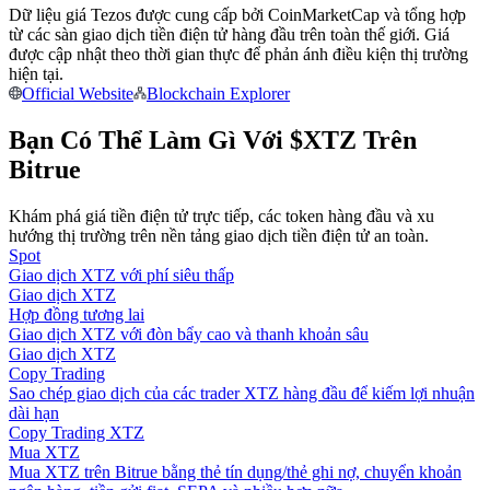
Dữ liệu giá Tezos được cung cấp bởi CoinMarketCap và tổng hợp
Trở thành Nhà giao dịch Sao chép
từ các sàn giao dịch tiền điện tử hàng đầu trên toàn thế giới. Giá
Tận hưởng chia sẻ lợi nhuận và hoa hồng giao dịch sao chép
được cập nhật theo thời gian thực để phản ánh điều kiện thị trường
hiện tại.
Official Website
Blockchain Explorer
Bạn Có Thể Làm Gì Với $XTZ Trên
Bitrue
Khám phá giá tiền điện tử trực tiếp, các token hàng đầu và xu
hướng thị trường trên nền tảng giao dịch tiền điện tử an toàn.
Spot
Giao dịch XTZ với phí siêu thấp
Thông tin
Giao dịch XTZ
Phân tích dữ liệu lớn bao gồm thông tin giao dịch, v.v.
Hợp đồng tương lai
Giao dịch XTZ với đòn bẩy cao và thanh khoản sâu
Giao dịch XTZ
Copy Trading
Sao chép giao dịch của các trader XTZ hàng đầu để kiếm lợi nhuận
dài hạn
Copy Trading XTZ
Mua XTZ
Mua XTZ trên Bitrue bằng thẻ tín dụng/thẻ ghi nợ, chuyển khoản