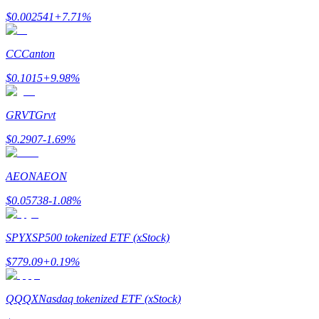
$
0.002541
+
7.71
%
CC
Canton
$
0.1015
+
9.98
%
Đối tác Bitrue
GRVT
Grvt
$
0.2907
-1.69
%
AEON
AEON
$
0.05738
-1.08
%
Đối tác Bitrue
SPYX
SP500 tokenized ETF (xStock)
Lên đến 65% hoa hồng!
$
779.09
+
0.19
%
QQQX
Nasdaq tokenized ETF (xStock)