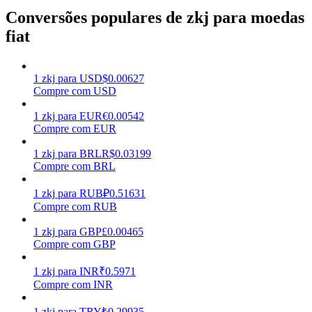
Conversões populares de zkj para moedas
Ganhar
fiat
1
zkj
para
USD
$
0.00627
Compre com USD
1
zkj
para
EUR
€
0.00542
Compre com EUR
1
zkj
para
BRL
R$
0.03199
Compre com BRL
Porquinho poderoso
1
zkj
para
RUB
₽
0.51631
Ganhe recompensas competitivas diariamente
Compre com RUB
1
zkj
para
GBP
£
0.00465
Compre com GBP
1
zkj
para
INR
₹
0.5971
Compre com INR
1
zkj
para
TRY
₺
0.29935