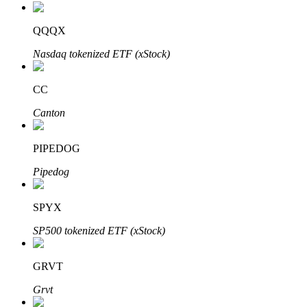
QQQX
Nasdaq tokenized ETF (xStock)
Investimento Automático
Obtenha lucro a longo prazo e interesses flexíveis
CC
Canton
PIPEDOG
Pipedog
SPYX
Aprenda a apostar
SP500 tokenized ETF (xStock)
Aprenda como ganhar renda passiva
GRVT
Bitrue
AI
Grvt