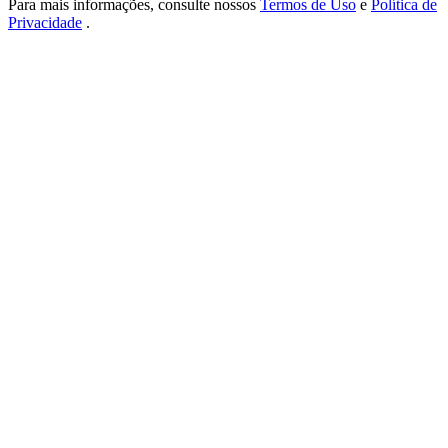
Para mais informações, consulte nossos
Termos de Uso
e
Política de
USDT New User Exclusive 10% APR
Privacidade
.
USDT Flexible Staking | Daily Rewards
BTC New User Exclusive: 6.5% APR
BTC Flexible Staking | Daily Rewards
Mais eventos
Ganhe prêmios e recompensas exclusivas
Centro de recompensas