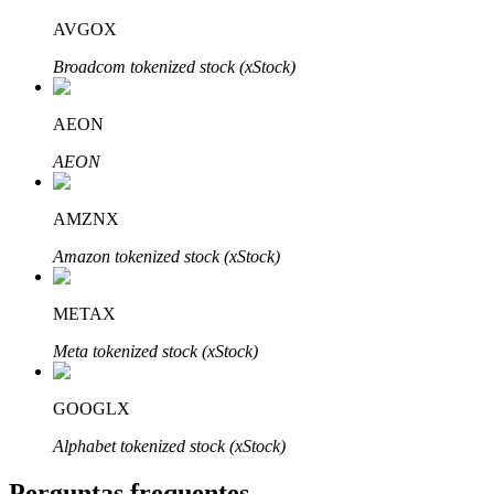
AVGOX
Broadcom tokenized stock (xStock)
AEON
Parceiros Bitrue
AEON
AMZNX
Amazon tokenized stock (xStock)
METAX
Meta tokenized stock (xStock)
Afiliados Bitrue
Até 65% de comissões!
GOOGLX
Alphabet tokenized stock (xStock)
Perguntas frequentes