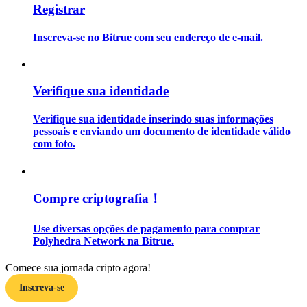
Registrar
Guia
Inscreva-se no Bitrue com seu endereço de e-mail.
Guia para iniciantes em futuros
Verifique sua identidade
Verifique sua identidade inserindo suas informações
pessoais e enviando um documento de identidade válido
com foto.
Estratégias de negociação
Compre criptografia！
Aprenda como se manter lucrativo
Use diversas opções de pagamento para comprar
Polyhedra Network na Bitrue.
Comece sua jornada cripto agora!
Inscreva-se