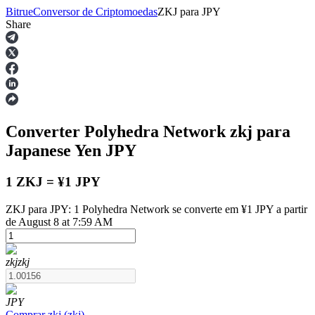
Bitrue
Conversor de Criptomoedas
ZKJ
para
JPY
Share
Futuros
Converter Polyhedra Network
zkj
para
Japanese Yen
JPY
1 ZKJ = ¥1 JPY
ZKJ para JPY: 1 Polyhedra Network se converte em ¥1 JPY a partir
Futuros de USDT
de August 8 at 7:59 AM
Futuros usando USDT como garantia
zkj
zkj
JPY
Comprar
zkj
(
zkj
)