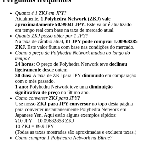
Quanto é 1 ZKJ em JPY?
Atualmente,
1 Polyhedra Network (ZKJ) vale
aproximadamente ¥0.99041 JPY.
Este valor é atualizado
em tempo real com base na taxa de mercado atual.
Quanto ZKJ posso obter por 1 JPY?
Indicação
Na taxa de câmbio atual,
¥1 JPY pode comprar 1.00968285
Convide um amigo para receber recompensas em dinheiro
ZKJ.
Este valor flutua com base nas condições do mercado.
Como o preço de Polyhedra Network mudou ao longo do
BTC Welcome Rewards
tempo?
24 horas:
O preço de Polyhedra Network teve
declinou
ligeiramente
desde ontem.
30 dias:
A taxa de ZKJ para JPY
diminuído
em comparação
com o mês passado.
1 ano:
Polyhedra Network teve uma
diminuição
significativa de preço
no último ano.
Como converter ZKJ para JPY?
Use nosso
ZKJ para JPY conversor
no topo desta página
para converter instantaneamente Polyhedra Network em
Japanese Yen. Aqui estão alguns exemplos rápidos:
¥10 JPY = 10.09682858 ZKJ
10 ZKJ = ¥9.9 JPY
(Todas as taxas mostradas são aproximadas e excluem taxas.)
BTC Welcome Rewards
Como comprar 1 Polyhedra Network na Bitrue?