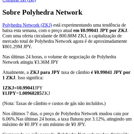
Sobre Polyhedra Network
Polyhedra Network (ZKJ)
está experimentando uma tendência de
Futuros COIN-M
baixa esta semana, com o preço atual
em ¥0.99041 JPY por ZKJ
.
Com uma oferta circulante de 800.88M ZKJ, a capitalização de
Futuros de criptomoeda
mercado total de Polyhedra Network agora é de aproximadamente
¥801.29M JPY.
Nas últimas 24 horas, o volume de negociação de Polyhedra
TradFi
Network atingiu ¥3.36M JPY
Derivativos de ações, câmbio, metais preciosos e commodities
Atualmente, a
ZKJ para JPY
taxa de câmbio
é ¥0.99041 JPY por
1 ZKJ
. Isso significa:
1
ZKJ
=
¥
0.99041
JPY
¥
1
JPY
=
1.00968285
ZKJ
(Nota: Taxas de câmbio e custos de gás não incluídos.)
Nos últimos 7 dias, o preço de Polyhedra Network mudou caiu por
6.06%.
Nas últimas 24 horas, a taxa flutuou por 3.12%, atingindo um
máximo de ¥0 JPY e um mínimo de ¥0 JPY.
Futuros de USDC