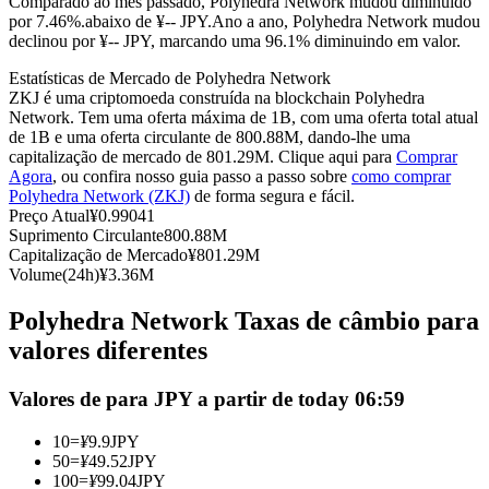
Comparado ao mês passado, Polyhedra Network mudou diminuído
por 7.46%.abaixo de ¥-- JPY.
Ano a ano, Polyhedra Network mudou
Futuros usando USDC como garantia
declinou por ¥-- JPY, marcando uma 96.1% diminuindo em valor.
Estatísticas de Mercado de Polyhedra Network
ZKJ é uma criptomoeda construída na blockchain Polyhedra
Network. Tem uma oferta máxima de 1B, com uma oferta total atual
de 1B e uma oferta circulante de 800.88M, dando-lhe uma
capitalização de mercado de 801.29M. Clique aqui para
Comprar
Agora
, ou confira nosso guia passo a passo sobre
como comprar
Polyhedra Network (ZKJ)
de forma segura e fácil.
Preço Atual
¥
0.99041
Suprimento Circulante
800.88M
Copiar Trading
Capitalização de Mercado
¥
801.29M
Volume(24h)
¥
3.36M
Junte-se aos principais traders
Polyhedra Network Taxas de câmbio para
valores diferentes
Valores de para JPY a partir de today 06:59
10
=
¥
9.9
JPY
50
=
¥
49.52
JPY
100
=
¥
99.04
JPY