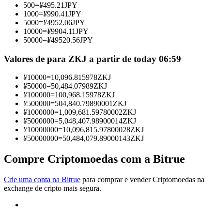
500
=
¥
495.21
JPY
Torne-se um Trader de Cópias
1000
=
¥
990.41
JPY
5000
=
¥
4952.06
JPY
Desfrute da partilha de lucros e comissões de copy trading
10000
=
¥
9904.11
JPY
50000
=
¥
49520.56
JPY
Valores de para ZKJ a partir de today 06:59
¥
10000
=
10,096.815978
ZKJ
¥
50000
=
50,484.07989
ZKJ
¥
100000
=
100,968.15978
ZKJ
¥
500000
=
504,840.79890001
ZKJ
¥
1000000
=
1,009,681.59780002
ZKJ
¥
5000000
=
5,048,407.98900014
ZKJ
Informação
¥
10000000
=
10,096,815.97800028
ZKJ
¥
50000000
=
50,484,079.89000143
ZKJ
Análise de big data, incluindo informações comerciais, etc.
Compre Criptomoedas com a Bitrue
Crie uma conta na Bitrue
para comprar e vender Criptomoedas na
exchange de cripto mais segura.