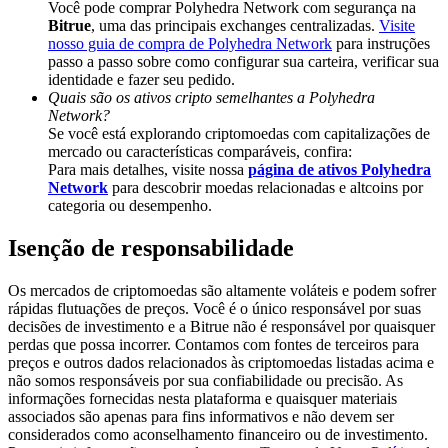
Você pode comprar Polyhedra Network com segurança na
Deposit & Trade BTC to Share 25000 USDT prize pool!
Bitrue
, uma das principais exchanges centralizadas.
Visite
nosso guia de compra de Polyhedra Network
para instruções
passo a passo sobre como configurar sua carteira, verificar sua
identidade e fazer seu pedido.
Deposit CASHCAT & Win
Quais são os ativos cripto semelhantes a Polyhedra
Network?
Share 500000 CASHCAT prize pool
Se você está explorando criptomoedas com capitalizações de
mercado ou características comparáveis, confira:
Para mais detalhes, visite nossa
página de ativos Polyhedra
Network
para descobrir moedas relacionadas e altcoins por
categoria ou desempenho.
Exclusive for BitMart Users
Isenção de responsabilidade
Register & Trade to Win 500,000 USDT
Os mercados de criptomoedas são altamente voláteis e podem sofrer
rápidas flutuações de preços. Você é o único responsável por suas
decisões de investimento e a Bitrue não é responsável por quaisquer
Precious Metals Trading Carnival
perdas que possa incorrer. Contamos com fontes de terceiros para
preços e outros dados relacionados às criptomoedas listadas acima e
Trade Gold & Silver · 33,333 USDT Bonus
não somos responsáveis por sua confiabilidade ou precisão. As
informações fornecidas nesta plataforma e quaisquer materiais
associados são apenas para fins informativos e não devem ser
considerados como aconselhamento financeiro ou de investimento.