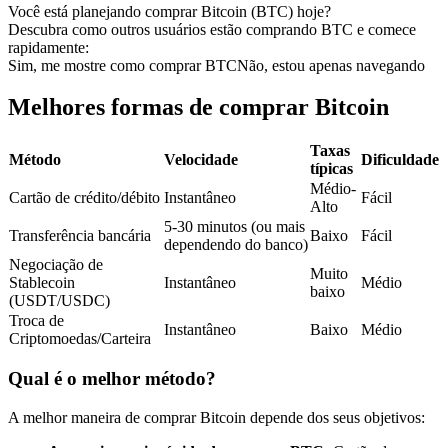
Você está planejando comprar Bitcoin (BTC) hoje?
Futuros usando USDC como garantia
Descubra como outros usuários estão comprando BTC e comece
rapidamente:
Sim, me mostre como comprar BTC
Não, estou apenas navegando
Melhores formas de comprar Bitcoin
Taxas
Método
Velocidade
Dificuldade
típicas
Médio-
Cartão de crédito/débito
Instantâneo
Fácil
Alto
Copiar Trading
5-30 minutos (ou mais
Transferência bancária
Baixo
Fácil
dependendo do banco)
Junte-se aos principais traders
Negociação de
Muito
Stablecoin
Instantâneo
Médio
baixo
(USDT/USDC)
Troca de
Instantâneo
Baixo
Médio
Criptomoedas/Carteira
Qual é o melhor método?
A melhor maneira de comprar Bitcoin depende dos seus objetivos: