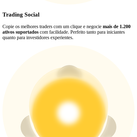
USDT New User Exclusive 10% APR
USDT Flexible Staking | Daily Rewards
Trading Social
Copie os melhores traders com um clique e negocie
mais de 1.200
ativos suportados
com facilidade. Perfeito tanto para iniciantes
quanto para investidores experientes.
BTC New User Exclusive: 6.5% APR
BTC Flexible Staking | Daily Rewards
Mais eventos
Ganhe prêmios e recompensas exclusivas
Centro de recompensas