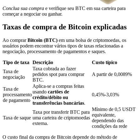
Conclua sua compra
e verifique seu BTC em sua carteira para
começar a negociar ou ganhar.
Bloqueios de BTR
Taxas de compra de Bitcoin explicadas
Investimentos exclusivos para titulares de BTR
Ao comprar
Bitcoin (BTC)
em uma bolsa de criptomoedas, os
usuários podem encontrar vários tipos de taxas relacionadas a
negociação, processamento de pagamentos e saques.
Tipo de taxa
Descrição
Custo típico
Taxa cobrada ao fazer
Taxa de
pedidos spot para comprar
A partir de 0,0089%
negociação
BTC.
Aplica-se a compras feitas
Taxa de
usando
cartões de
Empréstimos
processamento
0,45%-3,03%
crédito/débito ou
de pagamento
transferências bancárias
.
Serviço de empréstimo apoiado por criptografia
Mínimo de 0,5 USDT
Taxa por transferir BTC para
equivalente,
Taxa de saque
uma carteira de criptomoedas
dependendo das
externa.
condições da rede
O custo final da compra de Bitcoin depende do método de