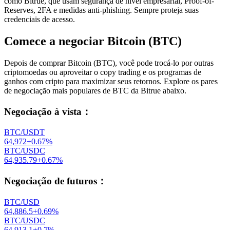
como Bitrue, que usam segurança de nível empresarial, Proof-of-
Reserves, 2FA e medidas anti-phishing. Sempre proteja suas
credenciais de acesso.
Comece a negociar Bitcoin (BTC)
Depois de comprar Bitcoin (BTC), você pode trocá-lo por outras
criptomoedas ou aproveitar o copy trading e os programas de
ganhos com cripto para maximizar seus retornos. Explore os pares
de negociação mais populares de BTC da Bitrue abaixo.
Negociação à vista
：
BTC/USDT
64,972
+
0.67
%
BTC/USDC
64,935.79
+
0.67
%
Negociação de futuros
：
BTC/USD
64,886.5
+
0.69
%
BTC/USDC
64,913.1
+
0.7
%