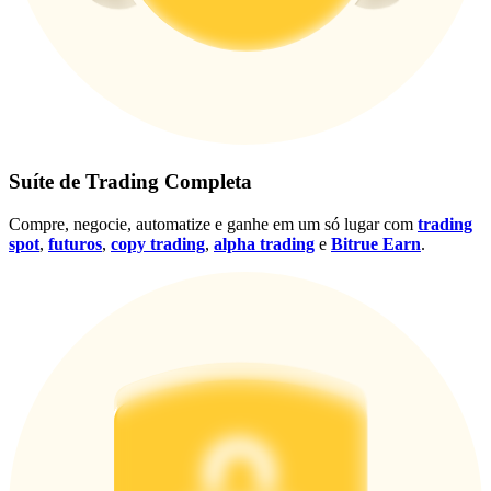
Conecte-se
Inscrever-se
Suíte de Trading Completa
Compre, negocie, automatize e ganhe em um só lugar com
trading
spot
,
futuros
,
copy trading
,
alpha trading
e
Bitrue Earn
.