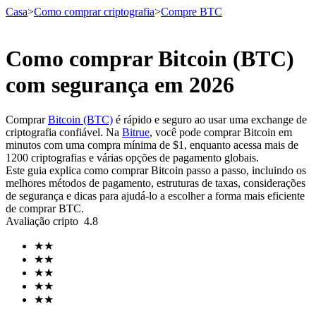
Casa
>
Como comprar criptografia
>
Compre BTC
Como comprar Bitcoin (BTC)
Futuros
com segurança em 2026
Comprar
Bitcoin (BTC)
é rápido e seguro ao usar uma exchange de
criptografia confiável. Na
Bitrue
, você pode comprar Bitcoin em
minutos com uma compra mínima de $1, enquanto acessa mais de
1200 criptografias e várias opções de pagamento globais.
Este guia explica como comprar Bitcoin passo a passo, incluindo os
melhores métodos de pagamento, estruturas de taxas, considerações
de segurança e dicas para ajudá-lo a escolher a forma mais eficiente
de comprar BTC.
Futuros de USDT
Avaliação cripto
4.8
Futuros usando USDT como garantia
★
★
★
★
★
★
★
★
★
★