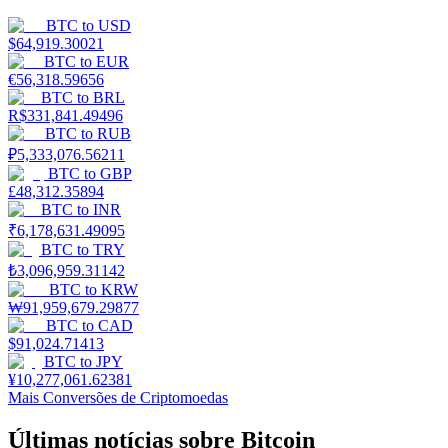
BTC
to
USD
$
64,919.30021
BTC
to
EUR
€
56,318.59656
BTC
to
BRL
R$
331,841.49496
BTC
to
RUB
₽
5,333,076.56211
BTC
to
GBP
£
48,312.35894
BTC
to
INR
₹
6,178,631.49095
BTC
to
TRY
₺
3,096,959.31142
BTC
to
KRW
₩
91,959,679.29877
BTC
to
CAD
$
91,024.71413
BTC
to
JPY
¥
10,277,061.62381
Mais Conversões de Criptomoedas
Últimas notícias sobre Bitcoin