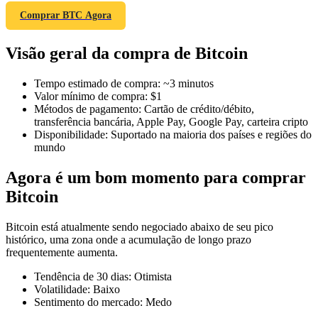
Comprar BTC Agora
Visão geral da compra de Bitcoin
Futuros COIN-M
Tempo estimado de compra
:
~3 minutos
Futuros de criptomoeda
Valor mínimo de compra
:
$1
Métodos de pagamento
:
Cartão de crédito/débito,
transferência bancária, Apple Pay, Google Pay, carteira cripto
Disponibilidade
:
Suportado na maioria dos países e regiões do
TradFi
mundo
Derivativos de ações, câmbio, metais preciosos e commodities
Agora é um bom momento para comprar
Bitcoin
Bitcoin está atualmente sendo negociado abaixo de seu pico
histórico, uma zona onde a acumulação de longo prazo
frequentemente aumenta.
Tendência de 30 dias
:
Otimista
Volatilidade
:
Baixo
Sentimento do mercado
:
Medo
Futuros de USDC