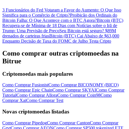
3 Funcionários do Fed Votaram a Favor do Aumento: O Que Isso
Significa para o Comércio de Cripto?
Proibição dos Ordinais do
Bitcoin Falha: O Que Acontece com o BTC Agora?
Bitcoin (BTC)
Recupera-se de Mínima de 18 Dias com Notícias sobre o Irã de
Trump: Uma Previsão de Preço
Seu Bitcoin está seguro? $89M
drenados de carteiras frias
Bitcoin (BTC) Cai Abaixo de $63,000
Enquanto Decisão de Taxa do FOMC de Julho Testa Cripto
Como comprar outras criptomoedas na
Bitrue
Criptomoedas mais populares
Como Comprar Fusionist
Como Comprar BICONOMY (BICO)
Como Comprar Epic Chain
Como Comprar SKYAI
Como Comprar
Tutorial
Como Comprar Allora
Como Comprar Coin98
Como
Comprar Xai
Como Comprar Test
Novas criptomoedas listadas
Como Comprar Pipedog
Como Comprar Canton
Como Comprar
Grvt
Como Comprar AEON
Como Comprar SP500 tokenized ETF