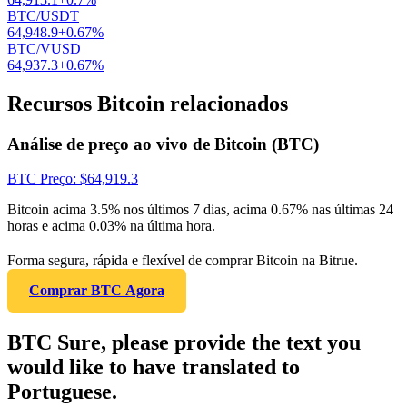
BTC/USDT
64,948.9
+
0.67
%
BTC/VUSD
64,937.3
+
0.67
%
Recursos Bitcoin relacionados
Análise de preço ao vivo de Bitcoin (BTC)
BTC
Preço
: $
64,919.3
Bitcoin acima 3.5% nos últimos 7 dias, acima 0.67% nas últimas 24
horas e acima 0.03% na última hora.
Forma segura, rápida e flexível de comprar Bitcoin na Bitrue.
Comprar BTC Agora
BTC Sure, please provide the text you
would like to have translated to
Portuguese.