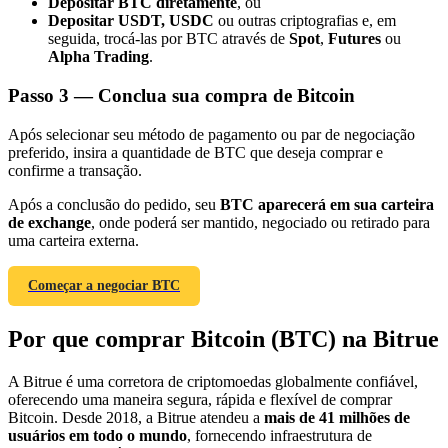
Depositar BTC diretamente
, ou
Depositar USDT, USDC
ou outras criptografias e, em
seguida, trocá-las por BTC através de
Spot
,
Futures
ou
Alpha Trading
.
Passo
3 —
Conclua sua compra de Bitcoin
Indicação
Após selecionar seu método de pagamento ou par de negociação
Convide um amigo para receber recompensas em dinheiro
preferido, insira a quantidade de BTC que deseja comprar e
confirme a transação.
BTC Welcome Rewards
Após a conclusão do pedido, seu
BTC aparecerá em sua carteira
de exchange
, onde poderá ser mantido, negociado ou retirado para
uma carteira externa.
Começar a negociar BTC
Por que comprar Bitcoin (BTC) na Bitrue
A Bitrue é uma corretora de criptomoedas globalmente confiável,
oferecendo uma maneira segura, rápida e flexível de comprar
Bitcoin. Desde 2018, a Bitrue atendeu a
mais de 41 milhões de
BTC Welcome Rewards
usuários em todo o mundo
, fornecendo infraestrutura de