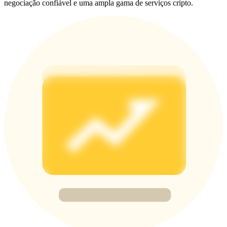
negociação confiável e uma ampla gama de serviços cripto.
Deposit & Trade BTC to Share 25000 USDT prize pool!
Deposit CASHCAT & Win
Share 500000 CASHCAT prize pool
Exclusive for BitMart Users
Register & Trade to Win 500,000 USDT
Precious Metals Trading Carnival
Trade Gold & Silver · 33,333 USDT Bonus