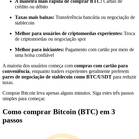
A maneira mais rápida de comprar BTC:
Cartão de
Torne-se um Trader de Cópias
crédito ou débito
Desfrute da partilha de lucros e comissões de copy trading
Taxas mais baixas:
Transferência bancária ou negociação de
stablecoin
Melhor para usuários de criptomoedas experientes:
Troca
de criptomoedas ou negociação spot
Melhor para iniciantes:
Pagamento com cartão por meio de
uma bolsa confiável
A maioria dos usuários começa com
compras com cartão para
conveniência
, enquanto traders experientes geralmente preferem
pares de negociação de stablecoin como BTC/USDT
para reduzir
Informação
taxas.
Análise de big data, incluindo informações comerciais, etc.
Comprar Bitcoin leva apenas alguns minutos. Siga estes três passos
simples para começar.
Como comprar Bitcoin (BTC) em 3
passos