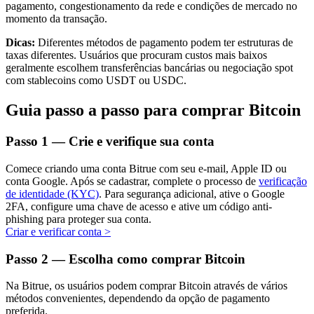
pagamento, congestionamento da rede e condições de mercado no
momento da transação.
Dicas:
Diferentes métodos de pagamento podem ter estruturas de
taxas diferentes. Usuários que procuram custos mais baixos
Investimento Automático
geralmente escolhem transferências bancárias ou negociação spot
com stablecoins como USDT ou USDC.
Obtenha lucro a longo prazo e interesses flexíveis
Guia passo a passo para comprar Bitcoin
Passo
1 —
Crie e verifique sua conta
Comece criando uma conta Bitrue com seu e-mail, Apple ID ou
conta Google. Após se cadastrar, complete o processo de
verificação
de identidade (KYC)
. Para segurança adicional, ative o Google
2FA, configure uma chave de acesso e ative um código anti-
phishing para proteger sua conta.
Aprenda a apostar
Criar e verificar conta
>
Aprenda como ganhar renda passiva
Passo
2 —
Escolha como comprar Bitcoin
Bitrue
AI
Na Bitrue, os usuários podem comprar Bitcoin através de vários
métodos convenientes, dependendo da opção de pagamento
preferida.