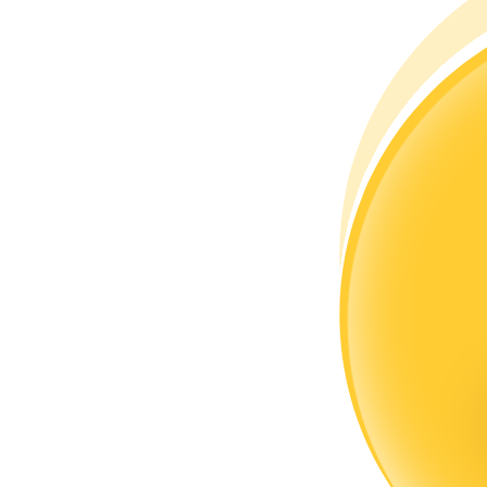
Torne-se um Trader de Cópias
Desfrute da partilha de lucros e comissões de copy trading
Informação
Análise de big data, incluindo informações comerciais, etc.