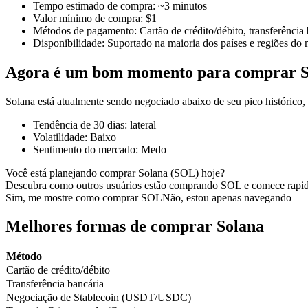
Tempo estimado de compra
:
~3 minutos
Valor mínimo de compra
:
$1
Métodos de pagamento
:
Cartão de crédito/débito, transferência
Disponibilidade
:
Suportado na maioria dos países e regiões do
Futuros COIN-M
Agora é um bom momento para comprar S
Futuros de criptomoeda
Solana está atualmente sendo negociado abaixo de seu pico históric
Tendência de 30 dias
:
lateral
TradFi
Volatilidade
:
Baixo
Sentimento do mercado
:
Medo
Derivativos de ações, câmbio, metais preciosos e commodities
Você está planejando comprar Solana (SOL) hoje?
Descubra como outros usuários estão comprando SOL e comece rapi
Sim, me mostre como comprar SOL
Não, estou apenas navegando
Melhores formas de comprar Solana
Método
Cartão de crédito/débito
Transferência bancária
Negociação de Stablecoin (USDT/USDC)
Futuros de USDC