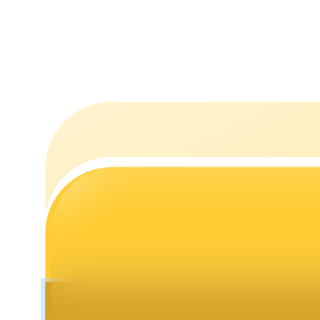
Estacamento
Altos retornos e acesso instantâneo
Launchpool
Staking flexível para ganhar tokens populares.