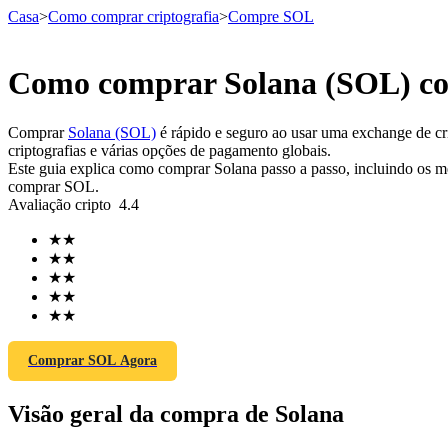
Casa
>
Como comprar criptografia
>
Compre SOL
Como comprar Solana (SOL) co
Futuros
Comprar
Solana (SOL)
é rápido e seguro ao usar uma exchange de cr
criptografias e várias opções de pagamento globais.
Este guia explica como comprar Solana passo a passo, incluindo os me
comprar SOL.
Avaliação cripto
4.4
★
★
★
★
★
★
★
★
Futuros de USDT
★
★
Futuros usando USDT como garantia
Comprar SOL Agora
Visão geral da compra de Solana