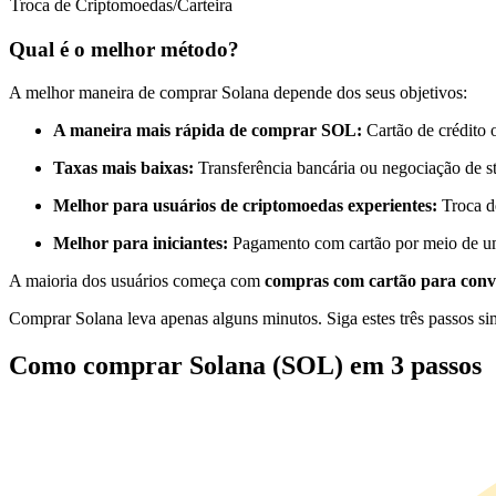
Troca de Criptomoedas/Carteira
Futuros usando USDC como garantia
Qual é o melhor método?
A melhor maneira de comprar Solana depende dos seus objetivos:
A maneira mais rápida de comprar SOL:
Cartão de crédito 
Taxas mais baixas:
Transferência bancária ou negociação de s
Melhor para usuários de criptomoedas experientes:
Troca d
Melhor para iniciantes:
Pagamento com cartão por meio de um
Copiar Trading
A maioria dos usuários começa com
compras com cartão para conv
Junte-se aos principais traders
Comprar Solana leva apenas alguns minutos. Siga estes três passos si
Como comprar Solana (SOL) em 3 passos