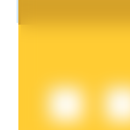
Bloqueios de BTR
Investimentos exclusivos para titulares de BTR
Empréstimos
Serviço de empréstimo apoiado por criptografia