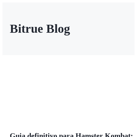
Bitrue Blog
Futuros
Futuros de USDT
Futuros usando USDT como garantia
Guia definitivo para Hamster Kombat: