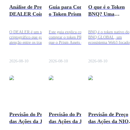
Análise de Preço do
Guia para Comprar
O que é o Token
Guia
DEALER Coin e
o Token Prism
BNQ? Uma
Previsão 2026
Assets (PRISM)
Explicação
Guia para iniciantes em futuros
O DEALER é um token
Este guia explica como
BNQ é o token nativo do
criptográfico que ganhou
comprar o token PRISM, o
BNQ GLOBAL, um
atenção entre os traders
que o Prism Assets é
ecossistema Web3 focado
através de exchanges
projetado para fazer, onde o
em carteiras, pagamentos
descentralizadas. Este artigo
PRISM está disponível e o
comércio descentralizado
aborda a análise de preço do
que os compradores devem
ferramentas de IA,
2026-08-10
2026-08-10
2026-08-10
Dealer coin, expectativas de
verificar antes de fazer uma
comércio e governança
previsão, detalhes do token,
transação.
DAO. Conheça o
fatores de mercado e riscos
tokenomics do BNQ, sua
que os investidores devem
utilidade, roadmap e risc
Estratégias de negociação
considerar.
Aprenda como se manter lucrativo
Previsão do Preço
Previsão do Preço
Previsão de Preço
das Ações da JOBY
das Ações da JOBY
das Ações da NIO
2030 - Análise
2030 - Análise
2026 - E a Razão