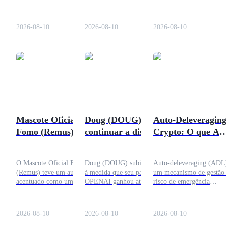
privada, mas deu um grande
falsos com técnicas de
potencial de lançamento 
passo em direção a uma
EtherHiding para entregar
Galaxy, questões de
Estacamento
possível listagem pública ao
comandos maliciosos e
segurança, data de
2026-08-10
2026-08-10
2026-08-10
protocolar
malware que rouba
lançamento, blockchain,
Altos retornos e acesso instantâneo
confidencialmente um
informações.
parcerias, pagamentos e
projeto de S-1 na SEC.
riscos para o usuário.
Mascote Oficial
Doug (DOUG): Vai
Auto-Deleveragin
Fomo (Remus):
continuar a disparar
Crypto: O que A
Launchpool
Aumento de 1.984%
após um aumento de
significa na
Staking flexível para ganhar tokens populares.
no Preço e O Que
878%?
negociação de
O Mascote Oficial Fomo
Doug (DOUG) subiu 878%
Auto-deleveraging (ADL
Vem a Seguir?
futuros?
(Remus) teve um aumento
à medida que seu par
um mecanismo de gestão
acentuado como um token
OPENAI ganhou atenção.
risco de emergência
meme Solana; explore seu
Explore o preço DOUG,
utilizado por bolsas de
preço, contrato, liquidez,
capitalização de mercado,
futuros de criptomoedas
link FOMO, riscos e
liquidez, endereço do
quando as perdas de
2026-08-10
2026-08-10
2026-08-10
perspectivas para 2026.
contrato, riscos e
liquidação não podem ser