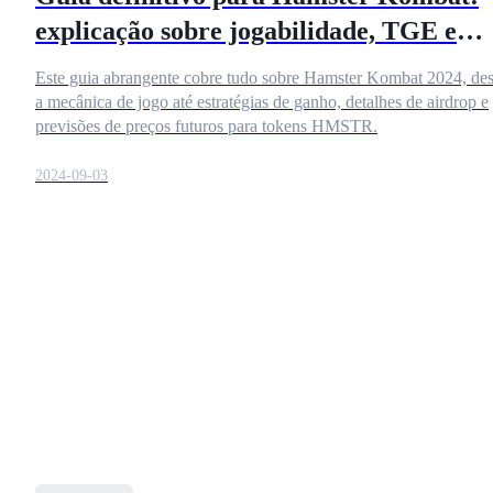
explicação sobre jogabilidade, TGE e
Airdrop em 2024
Este guia abrangente cobre tudo sobre Hamster Kombat 2024, de
Futuros COIN-M
a mecânica de jogo até estratégias de ganho, detalhes de airdrop e
previsões de preços futuros para tokens HMSTR.
Futuros de criptomoeda
2024-09-03
TradFi
Derivativos de ações, câmbio, metais preciosos e commodities
Futuros de USDC