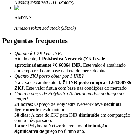
Nasdaq tokenized ETF (xStock)
AMZNX
Amazon tokenized stock (xStock)
Indicação
Perguntas frequentes
Convide um amigo para receber recompensas em dinheiro
Quanto é 1 ZKJ em INR?
Deposit CASHCAT & Win
Atualmente,
1 Polyhedra Network (ZKJ) vale
aproximadamente ₹0.60864 INR.
Este valor é atualizado
em tempo real com base na taxa de mercado atual.
Quanto ZKJ posso obter por 1 INR?
Na taxa de câmbio atual,
₹1 INR pode comprar 1.64300736
ZKJ.
Este valor flutua com base nas condições do mercado.
Como o preço de Polyhedra Network mudou ao longo do
tempo?
24 horas:
O preço de Polyhedra Network teve
declinou
ligeiramente
desde ontem.
30 dias:
A taxa de ZKJ para INR
diminuído
em comparação
com o mês passado.
1 ano:
Polyhedra Network teve uma
diminuição
Deposit CASHCAT & Win
significativa de preço
no último ano.