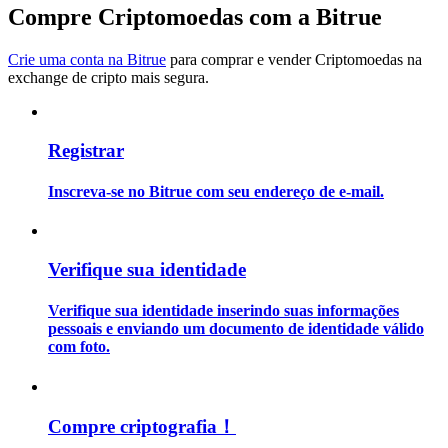
Compre Criptomoedas com a Bitrue
Guia
Crie uma conta na Bitrue
para comprar e vender Criptomoedas na
Guia para iniciantes em futuros
exchange de cripto mais segura.
Registrar
Inscreva-se no Bitrue com seu endereço de e-mail.
Verifique sua identidade
Estratégias de negociação
Verifique sua identidade inserindo suas informações
Aprenda como se manter lucrativo
pessoais e enviando um documento de identidade válido
com foto.
Compre criptografia！