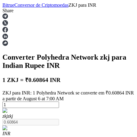
Bitrue
Conversor de Criptomoedas
ZKJ
para
INR
Share
Futuros
Converter Polyhedra Network
zkj
para
Indian Rupee
INR
1 ZKJ = ₹0.60864 INR
Futuros de USDT
ZKJ para INR: 1 Polyhedra Network se converte em ₹0.60864 INR
a partir de August 6 at 7:00 AM
Futuros usando USDT como garantia
zkj
zkj
INR