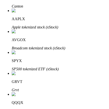
Canton
AAPLX
Apple tokenized stock (xStock)
Parceiros Bitrue
AVGOX
Broadcom tokenized stock (xStock)
SPYX
SP500 tokenized ETF (xStock)
Afiliados Bitrue
GRVT
Até 65% de comissões!
Grvt
QQQX