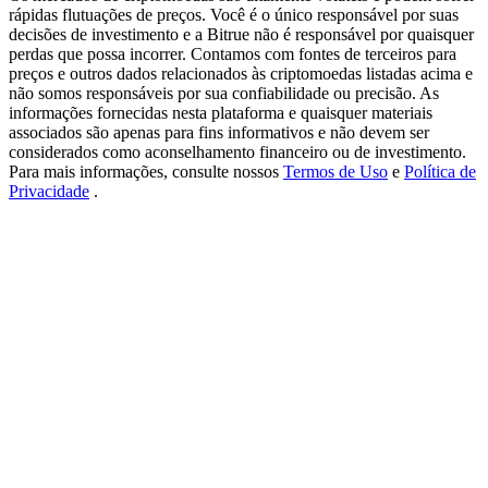
New Listing Futures Fest
rápidas flutuações de preços. Você é o único responsável por suas
decisões de investimento e a Bitrue não é responsável por quaisquer
Trade New Futures, Win 200,000 USDT
perdas que possa incorrer. Contamos com fontes de terceiros para
preços e outros dados relacionados às criptomoedas listadas acima e
não somos responsáveis por sua confiabilidade ou precisão. As
informações fornecidas nesta plataforma e quaisquer materiais
associados são apenas para fins informativos e não devem ser
Crypto World Cup 2026: Grand Finale
considerados como aconselhamento financeiro ou de investimento.
Para mais informações, consulte nossos
Termos de Uso
e
Política de
77,777+3k Rewards
Privacidade
.
Mais eventos
Ganhe prêmios e recompensas exclusivas
Centro de recompensas