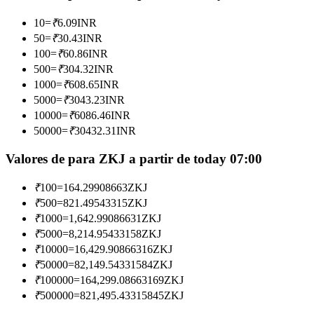
Torne-se um Trader de Cópias
10
=
₹
6.09
INR
Desfrute da partilha de lucros e comissões de copy trading
50
=
₹
30.43
INR
100
=
₹
60.86
INR
500
=
₹
304.32
INR
1000
=
₹
608.65
INR
5000
=
₹
3043.23
INR
10000
=
₹
6086.46
INR
50000
=
₹
30432.31
INR
Valores de para ZKJ a partir de today 07:00
Informação
₹
100
=
164.29908663
ZKJ
Análise de big data, incluindo informações comerciais, etc.
₹
500
=
821.49543315
ZKJ
₹
1000
=
1,642.99086631
ZKJ
₹
5000
=
8,214.95433158
ZKJ
₹
10000
=
16,429.90866316
ZKJ
₹
50000
=
82,149.54331584
ZKJ
₹
100000
=
164,299.08663169
ZKJ
₹
500000
=
821,495.43315845
ZKJ