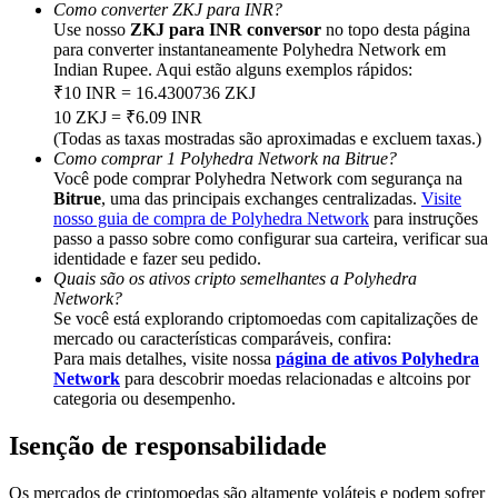
Share 500000 CASHCAT prize pool
Como converter ZKJ para INR?
Use nosso
ZKJ para INR conversor
no topo desta página
para converter instantaneamente Polyhedra Network em
Indian Rupee. Aqui estão alguns exemplos rápidos:
₹10 INR = 16.4300736 ZKJ
Exclusive for BitMart Users
10 ZKJ = ₹6.09 INR
(Todas as taxas mostradas são aproximadas e excluem taxas.)
Register & Trade to Win 500,000 USDT
Como comprar 1 Polyhedra Network na Bitrue?
Você pode comprar Polyhedra Network com segurança na
Bitrue
, uma das principais exchanges centralizadas.
Visite
nosso guia de compra de Polyhedra Network
para instruções
Precious Metals Trading Carnival
passo a passo sobre como configurar sua carteira, verificar sua
identidade e fazer seu pedido.
Trade Gold & Silver · 33,333 USDT Bonus
Quais são os ativos cripto semelhantes a Polyhedra
Network?
Se você está explorando criptomoedas com capitalizações de
mercado ou características comparáveis, confira:
Para mais detalhes, visite nossa
página de ativos Polyhedra
USDT New User Exclusive 10% APR
Network
para descobrir moedas relacionadas e altcoins por
categoria ou desempenho.
USDT Flexible Staking | Daily Rewards
Isenção de responsabilidade
Os mercados de criptomoedas são altamente voláteis e podem sofrer