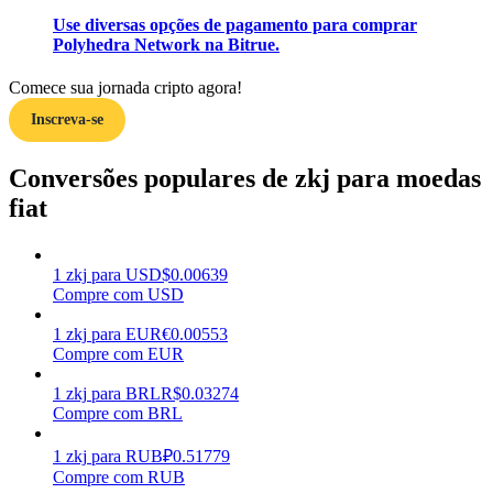
Use diversas opções de pagamento para comprar
Ganhar
Polyhedra Network na Bitrue.
Comece sua jornada cripto agora!
Inscreva-se
Conversões populares de zkj para moedas
fiat
Porquinho poderoso
1
zkj
para
USD
$
0.00639
Compre com USD
Ganhe recompensas competitivas diariamente
1
zkj
para
EUR
€
0.00553
Compre com EUR
1
zkj
para
BRL
R$
0.03274
Compre com BRL
1
zkj
para
RUB
₽
0.51779
Compre com RUB