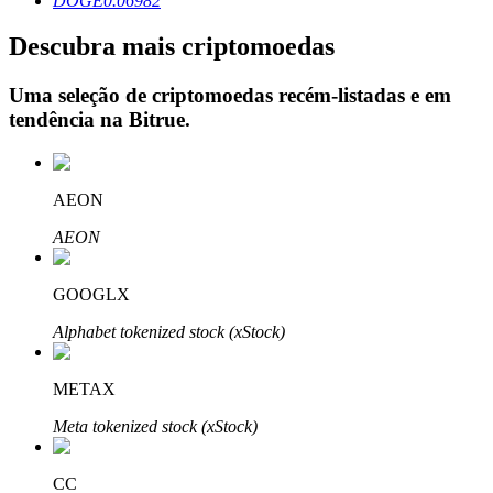
DOGE
0.06982
Descubra mais criptomoedas
Uma seleção de criptomoedas recém-listadas e em
Investimento Automático
tendência na
Bitrue
.
Obtenha lucro a longo prazo e interesses flexíveis
AEON
AEON
GOOGLX
Alphabet tokenized stock (xStock)
Aprenda a apostar
METAX
Aprenda como ganhar renda passiva
Meta tokenized stock (xStock)
Bitrue
AI
CC