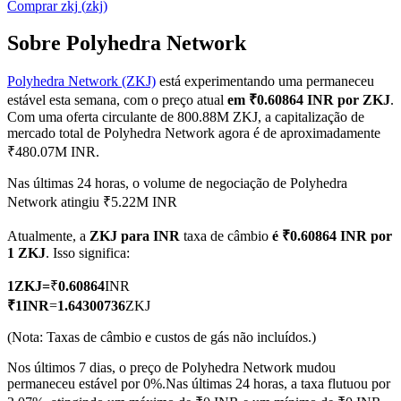
Comprar
zkj
(
zkj
)
Sobre Polyhedra Network
Polyhedra Network (ZKJ)
está experimentando uma permaneceu
Futuros COIN-M
estável esta semana, com o preço atual
em ₹0.60864 INR por ZKJ
.
Futuros de criptomoeda
Com uma oferta circulante de 800.88M ZKJ, a capitalização de
mercado total de Polyhedra Network agora é de aproximadamente
₹480.07M INR.
TradFi
Nas últimas 24 horas, o volume de negociação de Polyhedra
Network atingiu ₹5.22M INR
Derivativos de ações, câmbio, metais preciosos e commodities
Atualmente, a
ZKJ para INR
taxa de câmbio
é ₹0.60864 INR por
1 ZKJ
. Isso significa:
1
ZKJ
=
₹
0.60864
INR
₹
1
INR
=
1.64300736
ZKJ
(Nota: Taxas de câmbio e custos de gás não incluídos.)
Nos últimos 7 dias, o preço de Polyhedra Network mudou
permaneceu estável por 0%.
Nas últimas 24 horas, a taxa flutuou por
Futuros de USDC