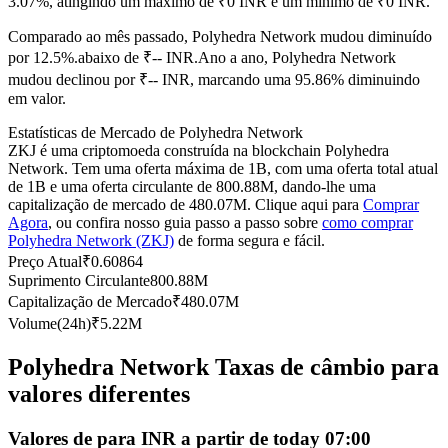
3.07%, atingindo um máximo de ₹0 INR e um mínimo de ₹0 INR.
Futuros usando USDC como garantia
Comparado ao mês passado, Polyhedra Network mudou diminuído
por 12.5%.abaixo de ₹-- INR.
Ano a ano, Polyhedra Network
mudou declinou por ₹-- INR, marcando uma 95.86% diminuindo
em valor.
Estatísticas de Mercado de Polyhedra Network
ZKJ é uma criptomoeda construída na blockchain Polyhedra
Network. Tem uma oferta máxima de 1B, com uma oferta total atual
de 1B e uma oferta circulante de 800.88M, dando-lhe uma
capitalização de mercado de 480.07M. Clique aqui para
Comprar
Agora
, ou confira nosso guia passo a passo sobre
como comprar
Copiar Trading
Polyhedra Network (ZKJ)
de forma segura e fácil.
Junte-se aos principais traders
Preço Atual
₹
0.60864
Suprimento Circulante
800.88M
Capitalização de Mercado
₹
480.07M
Volume(24h)
₹
5.22M
Polyhedra Network Taxas de câmbio para
valores diferentes
Valores de para INR a partir de today 07:00