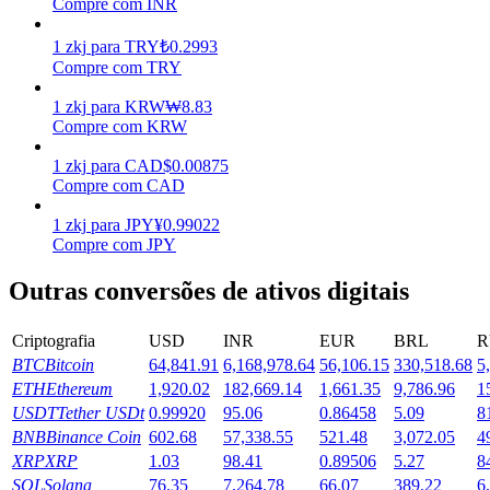
Compre com INR
Ganhar
1
zkj
para
TRY
₺
0.2993
Compre com TRY
1
zkj
para
KRW
₩
8.83
Compre com KRW
1
zkj
para
CAD
$
0.00875
Compre com CAD
1
zkj
para
JPY
¥
0.99022
Compre com JPY
Porquinho poderoso
Outras conversões de ativos digitais
Ganhe recompensas competitivas diariamente
Criptografia
USD
INR
EUR
BRL
R
BTC
Bitcoin
64,841.91
6,168,978.64
56,106.15
330,518.68
5
ETH
Ethereum
1,920.02
182,669.14
1,661.35
9,786.96
1
USDT
Tether USDt
0.99920
95.06
0.86458
5.09
8
BNB
Binance Coin
602.68
57,338.55
521.48
3,072.05
4
XRP
XRP
1.03
98.41
0.89506
5.27
8
SOL
Solana
76.35
7,264.78
66.07
389.22
6