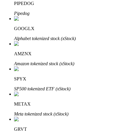
PIPEDOG
Pipedog
Bloqueios de BTR
Investimentos exclusivos para titulares de BTR
GOOGLX
Alphabet tokenized stock (xStock)
AMZNX
Amazon tokenized stock (xStock)
SPYX
Empréstimos
SP500 tokenized ETF (xStock)
Serviço de empréstimo apoiado por criptografia
METAX
Meta tokenized stock (xStock)
GRVT