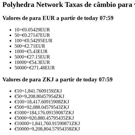
Polyhedra Network Taxas de câmbio para v
Futuros usando USDC como garantia
Valores de para EUR a partir de today 07:59
10
=
€
0.05429
EUR
50
=
€
0.27147
EUR
100
=
€
0.54295
EUR
500
=
€
2.71
EUR
1000
=
€
5.43
EUR
5000
=
€
27.15
EUR
10000
=
€
54.3
EUR
50000
=
€
271.48
EUR
Copiar Trading
Junte-se aos principais traders
Valores de para ZKJ a partir de today 07:59
€
10
=
1,841.7609159
ZKJ
€
50
=
9,208.80457954
ZKJ
€
100
=
18,417.60915908
ZKJ
€
500
=
92,088.04579543
ZKJ
€
1000
=
184,176.09159087
ZKJ
€
5000
=
920,880.45795435
ZKJ
€
10000
=
1,841,760.91590871
ZKJ
€
50000
=
9,208,804.57954358
ZKJ