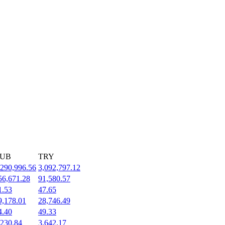
UB
TRY
,290,996.56
3,092,797.12
56,671.28
91,580.57
1.53
47.65
9,178.01
28,746.49
4.40
49.33
,230.84
3,642.17