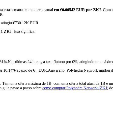
xa esta semana, com o preço atual
em €0.00542 EUR por ZKJ
. Com u
UR.
rk atingiu €730.12K EUR
 1 ZKJ
. Isso significa:
.61%.
Nas últimas 24 horas, a taxa flutuou por 0%, atingindo um má
r 10.14%.abaixo de €-- EUR.
Ano a ano, Polyhedra Network mudou d
Tem uma oferta máxima de 1B, com uma oferta total atual de 1B e uma
so guia passo a passo sobre
como comprar Polyhedra Network (ZKJ)
de 