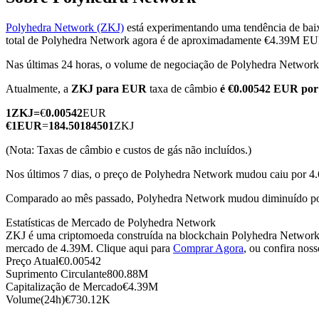
Polyhedra Network (ZKJ)
está experimentando uma tendência de bai
total de Polyhedra Network agora é de aproximadamente €4.39M E
Nas últimas 24 horas, o volume de negociação de Polyhedra Netwo
Futuros COIN-M
Atualmente, a
ZKJ para EUR
taxa de câmbio
é €0.00542 EUR por
Futuros de criptomoeda
1
ZKJ
=
€
0.00542
EUR
€
1
EUR
=
184.50184501
ZKJ
TradFi
(Nota: Taxas de câmbio e custos de gás não incluídos.)
Derivativos de ações, câmbio, metais preciosos e commodities
Nos últimos 7 dias, o preço de Polyhedra Network mudou caiu por 4
Comparado ao mês passado, Polyhedra Network mudou diminuído po
Estatísticas de Mercado de Polyhedra Network
ZKJ é uma criptomoeda construída na blockchain Polyhedra Network. 
mercado de 4.39M. Clique aqui para
Comprar Agora
, ou confira nos
Preço Atual
€
0.00542
Suprimento Circulante
800.88M
Capitalização de Mercado
€
4.39M
Volume(24h)
€
730.12K
Futuros de USDC