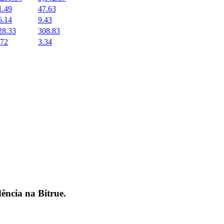
1.49
47.63
6.14
9.43
28.33
308.83
.72
3.34
dência na
Bitrue
.