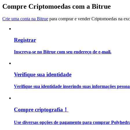
Torne-se um Trader de Cópias
Compre Criptomoedas com a Bitrue
Desfrute da partilha de lucros e comissões de copy trading
Crie uma conta na Bitrue
para comprar e vender Criptomoedas na exch
Registrar
Inscreva-se no Bitrue com seu endereço de e-mail.
Informação
Verifique sua identidade
Análise de big data, incluindo informações comerciais, etc.
Verifique sua identidade inserindo suas informações pesso
Compre criptografia！
Use diversas opções de pagamento para comprar Polyhedr