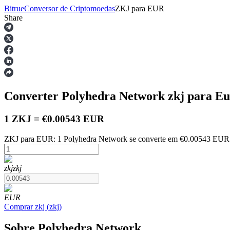
Bitrue
Conversor de Criptomoedas
ZKJ
para
EUR
Share
Futuros
Converter Polyhedra Network
zkj
para E
1 ZKJ = €0.00543 EUR
ZKJ para EUR: 1 Polyhedra Network se converte em €0.00543 EUR a
Futuros de USDT
zkj
zkj
Futuros usando USDT como garantia
EUR
Comprar
zkj
(
zkj
)
Sobre Polyhedra Network