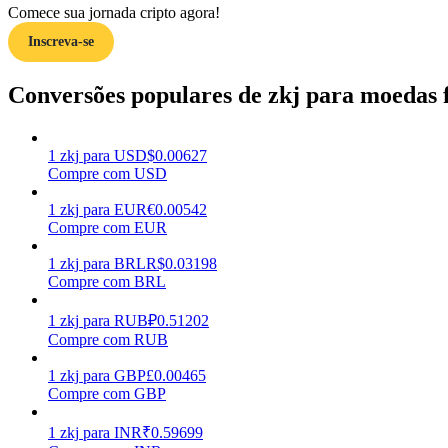
Comece sua jornada cripto agora!
Inscreva-se
Guia
Guia para iniciantes em futuros
Conversões populares de zkj para moedas f
1
zkj
para
USD
$
0.00627
Compre com USD
1
zkj
para
EUR
€
0.00542
Compre com EUR
1
zkj
para
BRL
R$
0.03198
Compre com BRL
Estratégias de negociação
Aprenda como se manter lucrativo
1
zkj
para
RUB
₽
0.51202
Compre com RUB
1
zkj
para
GBP
£
0.00465
Compre com GBP
1
zkj
para
INR
₹
0.59699