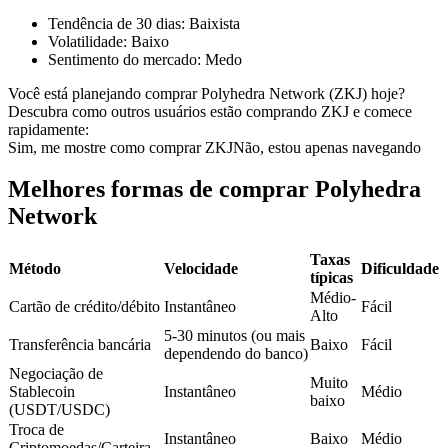
Futuros usando USDC como garantia
Tendência de 30 dias
:
Baixista
Volatilidade
:
Baixo
Sentimento do mercado
:
Medo
Você está planejando comprar Polyhedra Network (ZKJ) hoje?
Descubra como outros usuários estão comprando ZKJ e comece
rapidamente:
Sim, me mostre como comprar ZKJ
Não, estou apenas navegando
Melhores formas de comprar Polyhedra
Network
Copiar Trading
Junte-se aos principais traders
Taxas
Método
Velocidade
Dificuldade
típicas
Médio-
Cartão de crédito/débito
Instantâneo
Fácil
Alto
5-30 minutos (ou mais
Transferência bancária
Baixo
Fácil
dependendo do banco)
Negociação de
Muito
Stablecoin
Instantâneo
Médio
baixo
(USDT/USDC)
Troca de
Instantâneo
Baixo
Médio
Criptomoedas/Carteira