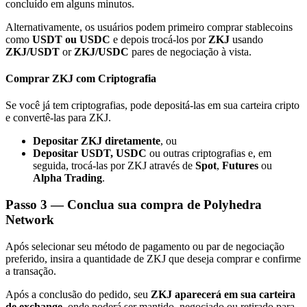
concluído em alguns minutos.
Alternativamente, os usuários podem primeiro comprar stablecoins
como
USDT ou USDC
e depois trocá-los por
ZKJ
usando
ZKJ/USDT
or
ZKJ/USDC
pares de negociação à vista.
Indicação
Comprar ZKJ com Criptografia
Convide um amigo para receber recompensas em dinheiro
Se você já tem criptografias, pode depositá-las em sua carteira cripto
e convertê-las para ZKJ.
BTC Welcome Rewards
Depositar ZKJ diretamente
, ou
Depositar USDT, USDC
ou outras criptografias e, em
seguida, trocá-las por ZKJ através de
Spot
,
Futures
ou
Alpha Trading
.
Passo
3 —
Conclua sua compra de Polyhedra
Network
Após selecionar seu método de pagamento ou par de negociação
preferido, insira a quantidade de ZKJ que deseja comprar e confirme
a transação.
BTC Welcome Rewards
Após a conclusão do pedido, seu
ZKJ aparecerá em sua carteira
de exchange
, onde poderá ser mantido, negociado ou retirado para