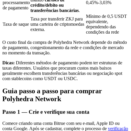
processamento
0,45%-3,03%
crédito/débito ou
de pagamento
transferências bancárias
.
Mínimo de 0,5 USDT
Taxa por transferir ZKJ para
equivalente,
Taxa de saque
uma carteira de criptomoedas
Investimento Automático
dependendo das
externa.
condições da rede
Obtenha lucro a longo prazo e interesses flexíveis
O custo final da compra de Polyhedra Network depende do método
de pagamento, congestionamento da rede e condições de mercado
no momento da transação.
Dicas:
Diferentes métodos de pagamento podem ter estruturas de
taxas diferentes. Usuários que procuram custos mais baixos
geralmente escolhem transferências bancárias ou negociação spot
com stablecoins como USDT ou USDC.
Guia passo a passo para comprar
Aprenda a apostar
Polyhedra Network
Aprenda como ganhar renda passiva
Passo
1 —
Crie e verifique sua conta
Bitrue
AI
Comece criando uma conta Bitrue com seu e-mail, Apple ID ou
conta Google. Após se cadastrar, complete o processo de
verificação