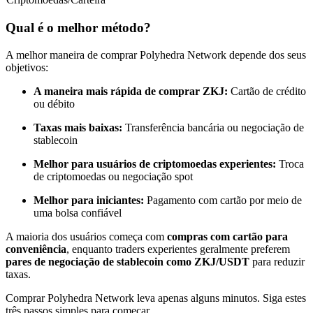
Torne-se um Trader de Cópias
Qual é o melhor método?
Desfrute da partilha de lucros e comissões de copy trading
A melhor maneira de comprar Polyhedra Network depende dos seus
objetivos:
A maneira mais rápida de comprar ZKJ:
Cartão de crédito
ou débito
Taxas mais baixas:
Transferência bancária ou negociação de
stablecoin
Melhor para usuários de criptomoedas experientes:
Troca
de criptomoedas ou negociação spot
Informação
Melhor para iniciantes:
Pagamento com cartão por meio de
Análise de big data, incluindo informações comerciais, etc.
uma bolsa confiável
A maioria dos usuários começa com
compras com cartão para
conveniência
, enquanto traders experientes geralmente preferem
pares de negociação de stablecoin como ZKJ/USDT
para reduzir
taxas.
Comprar Polyhedra Network leva apenas alguns minutos. Siga estes
três passos simples para começar.