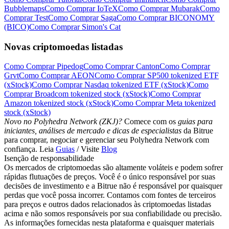
Bubblemaps
Como Comprar IoTeX
Como Comprar Mubarak
Como
Comprar Test
Como Comprar Saga
Como Comprar BICONOMY
(BICO)
Como Comprar Simon's Cat
Novas criptomoedas listadas
Como Comprar Pipedog
Como Comprar Canton
Como Comprar
Grvt
Como Comprar AEON
Como Comprar SP500 tokenized ETF
(xStock)
Como Comprar Nasdaq tokenized ETF (xStock)
Como
Comprar Broadcom tokenized stock (xStock)
Como Comprar
Amazon tokenized stock (xStock)
Como Comprar Meta tokenized
stock (xStock)
Novo no Polyhedra Network (ZKJ)?
Comece com os
guias para
iniciantes, análises de mercado e dicas de especialistas
da Bitrue
para comprar, negociar e gerenciar seu Polyhedra Network com
confiança. Leia
Guias
/ Visite
Blog
Isenção de responsabilidade
Os mercados de criptomoedas são altamente voláteis e podem sofrer
rápidas flutuações de preços. Você é o único responsável por suas
decisões de investimento e a Bitrue não é responsável por quaisquer
perdas que você possa incorrer. Contamos com fontes de terceiros
para preços e outros dados relacionados às criptomoedas listadas
acima e não somos responsáveis por sua confiabilidade ou precisão.
As informações fornecidas nesta plataforma e quaisquer materiais