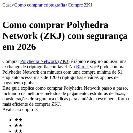
Casa
>
Como comprar criptografia
>
Compre ZKJ
Como comprar Polyhedra
Futuros
Network (ZKJ) com segurança
em 2026
Comprar
Polyhedra Network (ZKJ)
é rápido e seguro ao usar uma
exchange de criptografia confiável. Na
Bitrue
, você pode comprar
Polyhedra Network em minutos com uma compra mínima de $1,
enquanto acessa mais de 1200 criptografias e várias opções de
pagamento globais.
Este guia explica como comprar Polyhedra Network passo a passo,
Futuros de USDT
incluindo os melhores métodos de pagamento, estruturas de taxas,
considerações de segurança e dicas para ajudá-lo a escolher a forma
Futuros usando USDT como garantia
mais eficiente de comprar ZKJ.
Avaliação cripto
3
★
★
★
★
★
★