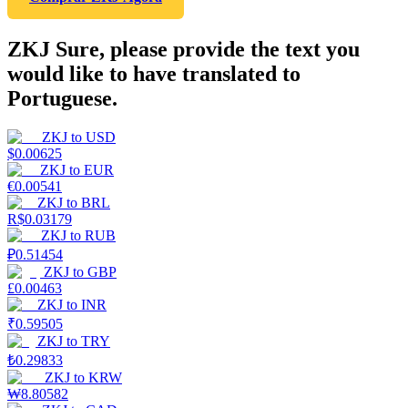
ZKJ Sure, please provide the text you
would like to have translated to
Portuguese.
ZKJ
to
USD
$
0.00625
ZKJ
to
EUR
€
0.00541
ZKJ
to
BRL
R$
0.03179
ZKJ
to
RUB
₽
0.51454
ZKJ
to
GBP
£
0.00463
ZKJ
to
INR
₹
0.59505
ZKJ
to
TRY
₺
0.29833
ZKJ
to
KRW
₩
8.80582