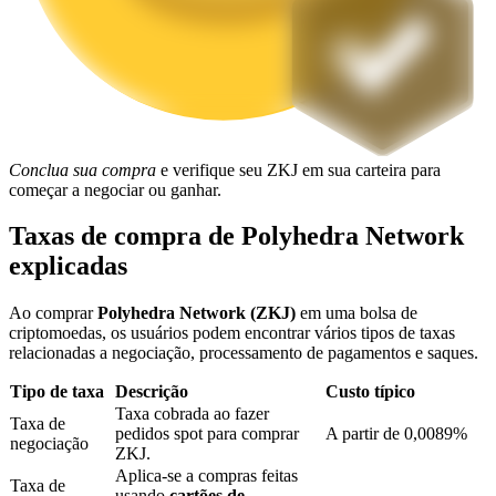
Bloqueios de BTR
Investimentos exclusivos para titulares de BTR
Conclua sua compra
e verifique seu ZKJ em sua carteira para
começar a negociar ou ganhar.
Taxas de compra de Polyhedra Network
explicadas
Ao comprar
Polyhedra Network (ZKJ)
em uma bolsa de
criptomoedas, os usuários podem encontrar vários tipos de taxas
Empréstimos
relacionadas a negociação, processamento de pagamentos e saques.
Serviço de empréstimo apoiado por criptografia
Tipo de taxa
Descrição
Custo típico
Taxa cobrada ao fazer
Taxa de
pedidos spot para comprar
A partir de 0,0089%
negociação
ZKJ.
Aplica-se a compras feitas
Taxa de
usando
cartões de