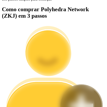
Como comprar Polyhedra Network
Guia
(ZKJ) em 3 passos
Guia para iniciantes em futuros
Estratégias de negociação
Aprenda como se manter lucrativo