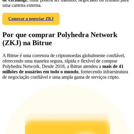
Deposit & Trade BTC to Share 25000 USDT prize pool!
uma carteira externa.
Começar a negociar ZKJ
Deposit CASHCAT & Win
Por que comprar Polyhedra Network
Share 500000 CASHCAT prize pool
(ZKJ) na Bitrue
A Bitrue é uma corretora de criptomoedas globalmente confiável,
oferecendo uma maneira segura, rápida e flexível de comprar
Exclusive for BitMart Users
Polyhedra Network. Desde 2018, a Bitrue atendeu a
mais de 41
milhões de usuários em todo o mundo
, fornecendo infraestrutura
Register & Trade to Win 500,000 USDT
de negociação confiável e uma ampla gama de serviços cripto.
Precious Metals Trading Carnival
Trade Gold & Silver · 33,333 USDT Bonus