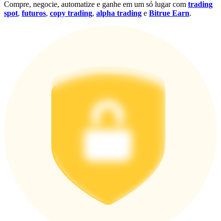
Compre, negocie, automatize e ganhe em um só lugar com
trading
spot
,
futuros
,
copy trading
,
alpha trading
e
Bitrue Earn
.