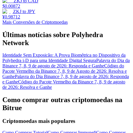
ZKJ
to
CAD
$
0.00872
ZKJ
to
JPY
¥
0.98712
Mais Conversões de Criptomoedas
Últimas notícias sobre Polyhedra
Network
Identidade Sem Exposição: A Prova Biométrica no Dispositivo da
Polyhedra i-D para uma Identidade Digital Segura
Palavra do Dia da
Binance 7, 8, 9 de agosto de 2026: Responda e Ganhe
Código do
Pacote Vermelho da Binance 7, 8, 9 de Agosto de 2026: Resolva e
Ganhe
Palavra do Dia Binance 7, 8, 9 de agosto de 2026: Responda
e Ganhe
Código do Pacote Vermelho da Binance 7, 8, 9 de agosto
de 2026: Resolva e Ganhe
Como comprar outras criptomoedas na
Bitrue
Criptomoedas mais populares
Como Comprar Tutorial
Como Comprar Immunefi
Como Comprar