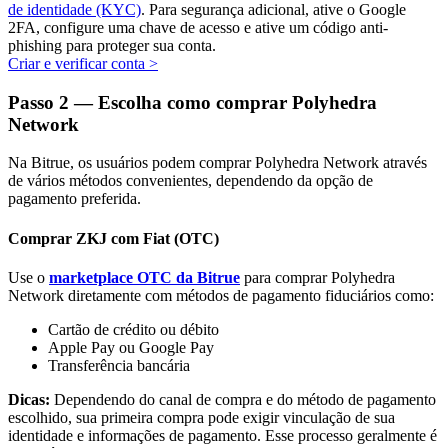
de identidade (KYC)
. Para segurança adicional, ative o Google
2FA, configure uma chave de acesso e ative um código anti-
phishing para proteger sua conta.
Criar e verificar conta
>
Passo
2 —
Escolha como comprar Polyhedra
Parceiros Bitrue
Network
Na Bitrue, os usuários podem comprar Polyhedra Network através
de vários métodos convenientes, dependendo da opção de
pagamento preferida.
Comprar ZKJ com Fiat (OTC)
Use o
marketplace OTC da Bitrue
para comprar Polyhedra
Network diretamente com métodos de pagamento fiduciários como:
Afiliados Bitrue
Cartão de crédito ou débito
Apple Pay ou Google Pay
Até 65% de comissões!
Transferência bancária
Dicas:
Dependendo do canal de compra e do método de pagamento
escolhido, sua primeira compra pode exigir vinculação de sua
identidade e informações de pagamento. Esse processo geralmente é