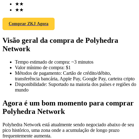
★
★
★
★
Comprar ZKJ Agora
Futuros COIN-M
Visão geral da compra de Polyhedra
Futuros de criptomoeda
Network
TradFi
Tempo estimado de compra
:
~3 minutos
Valor mínimo de compra
:
$1
Derivativos de ações, câmbio, metais preciosos e commodities
Métodos de pagamento
:
Cartão de crédito/débito,
transferência bancária, Apple Pay, Google Pay, carteira cripto
Disponibilidade
:
Suportado na maioria dos países e regiões do
mundo
Agora é um bom momento para comprar
Polyhedra Network
Polyhedra Network está atualmente sendo negociado abaixo de seu
pico histórico, uma zona onde a acumulação de longo prazo
Futuros de USDC
frequentemente aumenta.