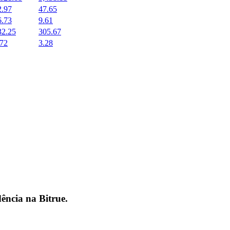
2.97
47.65
6.73
9.61
32.25
305.67
.72
3.28
dência na
Bitrue
.