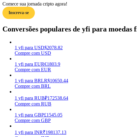
Comece sua jornada cripto agora!
Inscreva-se
Guia
Guia para iniciantes em futuros
Conversões populares de yfi para moedas f
1
yfi
para
USD
$
2078.82
Compre com USD
1
yfi
para
EUR
€
1803.9
Compre com EUR
1
yfi
para
BRL
R$
10650.44
Compre com BRL
Estratégias de negociação
Aprenda como se manter lucrativo
1
yfi
para
RUB
₽
172538.64
Compre com RUB
1
yfi
para
GBP
£
1545.05
Compre com GBP
1
yfi
para
INR
₹
198137.13