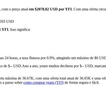
, com o preço atual
em $2078.82 USD por YFI
. Com uma oferta circu
52593 USD
1 YFI
. Isso significa:
mas 24 horas, a taxa flutuou por 0.9%, atingindo um máximo de $0 
xo de $-- USD.
Ano a ano, yearn mudou declinou por $-- USD, marcan
ta máxima de 36.67K, com uma oferta total atual de 36.65K e uma ofer
so a passo sobre
como comprar yearn (YFI)
de forma segura e fácil.