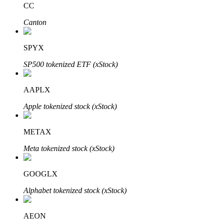
CC
Canton
Bloqueios de BTR
Investimentos exclusivos para titulares de BTR
SPYX
SP500 tokenized ETF (xStock)
AAPLX
Apple tokenized stock (xStock)
METAX
Empréstimos
Meta tokenized stock (xStock)
Serviço de empréstimo apoiado por criptografia
GOOGLX
Alphabet tokenized stock (xStock)
AEON