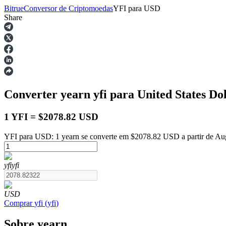
Bitrue
Conversor de Criptomoedas
YFI
para
USD
Share
Futuros
Converter yearn
yfi
para United States Do
1 YFI = $2078.82 USD
YFI para USD: 1 yearn se converte em $2078.82 USD a partir de Au
Futuros de USDT
yfi
yfi
Futuros usando USDT como garantia
USD
Comprar
yfi
(
yfi
)
Sobre yearn