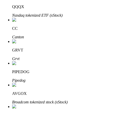
QQQX
Nasdaq tokenized ETF (xStock)
Investimento Automático
CC
Obtenha lucro a longo prazo e interesses flexíveis
Canton
GRVT
Grvt
PIPEDOG
Pipedog
Aprenda a apostar
Aprenda como ganhar renda passiva
AVGOX
Bitrue
AI
Broadcom tokenized stock (xStock)