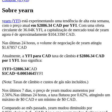
Sobre yearn
yearn (YFI)
está experimentando uma tendência de alta esta semana,
Futuros COIN-M
com o preço atual
em $2886.34 CAD por YFI
. Com uma oferta
circulante de 36.04K YFI, a capitalização de mercado total de yearn
Futuros de criptomoeda
agora é de aproximadamente $104.33M CAD.
Nas últimas 24 horas, o volume de negociação de yearn atingiu
$1.67857 CAD
TradFi
Atualmente, a
YFI para CAD
taxa de câmbio
é $2886.34 CAD
Derivativos de ações, câmbio, metais preciosos e commodities
por 1 YFI
. Isso significa:
1
YFI
=
$
2886.34
CAD
$
1
CAD
=
0.00034645
YFI
(Nota: Taxas de câmbio e custos de gás não incluídos.)
Nos últimos 7 dias, o preço de yearn mudou aumentou por
2.56%.
Nas últimas 24 horas, a taxa flutuou por 0.62%, atingindo um
máximo de $0 CAD e um mínimo de $0 CAD.
Comparado ao mês passado, yearn mudou diminuído por
Futuros de USDC