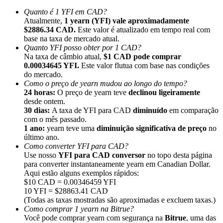
Quanto é 1 YFI em CAD?
Atualmente,
1 yearn (YFI) vale aproximadamente
$2886.34 CAD.
Este valor é atualizado em tempo real com
base na taxa de mercado atual.
Quanto YFI posso obter por 1 CAD?
Na taxa de câmbio atual,
$1 CAD pode comprar
Indicação
0.00034645 YFI.
Este valor flutua com base nas condições
Convide um amigo para receber recompensas em dinheiro
do mercado.
Como o preço de yearn mudou ao longo do tempo?
BTC Welcome Rewards
24 horas:
O preço de yearn teve
declinou ligeiramente
desde ontem.
30 dias:
A taxa de YFI para CAD
diminuído
em comparação
com o mês passado.
1 ano:
yearn teve uma
diminuição significativa de preço
no
último ano.
Como converter YFI para CAD?
Use nosso
YFI para CAD conversor
no topo desta página
para converter instantaneamente yearn em Canadian Dollar.
Aqui estão alguns exemplos rápidos:
$10 CAD = 0.00346459 YFI
10 YFI = $28863.41 CAD
(Todas as taxas mostradas são aproximadas e excluem taxas.)
Como comprar 1 yearn na Bitrue?
BTC Welcome Rewards
Você pode comprar yearn com segurança na
Bitrue
, uma das