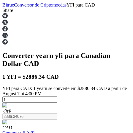
Bitrue
Conversor de Criptomoedas
YFI
para
CAD
Share
Futuros
Converter yearn
yfi
para Canadian
Dollar
CAD
1 YFI = $2886.34 CAD
YFI para CAD: 1 yearn se converte em $2886.34 CAD a partir de
Futuros de USDT
August 7 at 4:00 PM
Futuros usando USDT como garantia
yfi
yfi
CAD
Comprar
yfi
(
yfi
)