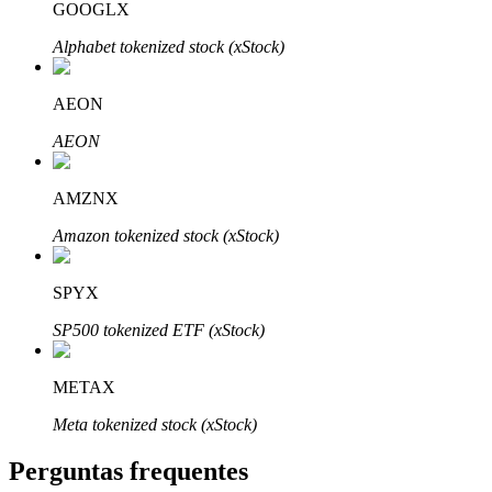
GOOGLX
Alphabet tokenized stock (xStock)
AEON
Parceiros Bitrue
AEON
AMZNX
Amazon tokenized stock (xStock)
SPYX
SP500 tokenized ETF (xStock)
Afiliados Bitrue
METAX
Até 65% de comissões!
Meta tokenized stock (xStock)
Perguntas frequentes