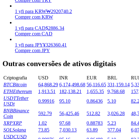
Compre com TRY
Estacamento
1
yfi
para
KRW
₩
2920740.2
Compre com KRW
Altos retornos e acesso instantâneo
1
yfi
para
CAD
$
2886.34
Compre com CAD
1
yfi
para
JPY
¥
326360.41
Compre com JPY
Outras conversões de ativos digitais
Criptografia
USD
INR
EUR
BRL
RU
BTC
Bitcoin
64,868.29
6,174,498.68
56,116.65
331,159.14
5,3
Launchpool
ETH
Ethereum
1,913.51
182,138.21
1,655.35
9,768.68
157
Staking flexível para ganhar tokens populares.
USDT
Tether
0.99916
95.10
0.86436
5.10
82.
USDt
BNB
Binance
592.79
56,425.46
512.82
3,026.28
48,
Coin
XRP
XRP
1.02
97.68
0.88783
5.23
84.
SOL
Solana
73.85
7,030.13
63.89
377.04
6,0
USDC
USD