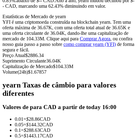
0.85%.abaixo de $-- CAD.
Ano a ano, yearn mudou declinou por $-
- CAD, marcando uma 62.43% diminuindo em valor.
Futuros usando USDC como garantia
Estatísticas de Mercado de yearn
YFI é uma criptomoeda construída na blockchain yearn. Tem uma
oferta máxima de 36.67K, com uma oferta total atual de 36.65K e
uma oferta circulante de 36.04K, dando-lhe uma capitalização de
mercado de 104.33M. Clique aqui para
Comprar Agora
, ou confira
nosso guia passo a passo sobre
como comprar yearn (YFI)
de forma
segura e fácil.
Preço Atual
$
2886.34
Suprimento Circulante
36.04K
Capitalização de Mercado
$
104.33M
Copiar Trading
Volume(24h)
$
1.67857
Junte-se aos principais traders
yearn Taxas de câmbio para valores
diferentes
Valores de para CAD a partir de today 16:00
0.01
=
$
28.86
CAD
0.05
=
$
144.32
CAD
0.1
=
$
288.63
CAD
0.5
=
$
1443.17
CAD