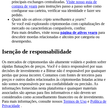
principais exchanges centralizadas.
Visite nosso guia de
Deposit & Trade BTC to Share 25000 USDT prize pool!
compra de yearn
para instruções passo a passo sobre como
configurar sua carteira, verificar sua identidade e fazer seu
pedido.
Quais são os ativos cripto semelhantes a yearn?
Deposit CASHCAT & Win
Se você está explorando criptomoedas com capitalizações de
mercado ou características comparáveis, confira:
Share 500000 CASHCAT prize pool
Para mais detalhes, visite nossa
página de ativos yearn
para
descobrir moedas relacionadas e altcoins por categoria ou
desempenho.
Isenção de responsabilidade
Exclusive for BitMart Users
Register & Trade to Win 500,000 USDT
Os mercados de criptomoedas são altamente voláteis e podem sofrer
rápidas flutuações de preços. Você é o único responsável por suas
decisões de investimento e a Bitrue não é responsável por quaisquer
perdas que possa incorrer. Contamos com fontes de terceiros para
preços e outros dados relacionados às criptomoedas listadas acima e
Precious Metals Trading Carnival
não somos responsáveis por sua confiabilidade ou precisão. As
informações fornecidas nesta plataforma e quaisquer materiais
Trade Gold & Silver · 33,333 USDT Bonus
associados são apenas para fins informativos e não devem ser
considerados como aconselhamento financeiro ou de investimento.
Para mais informações, consulte nossos
Termos de Uso
e
Política de
Privacidade
.