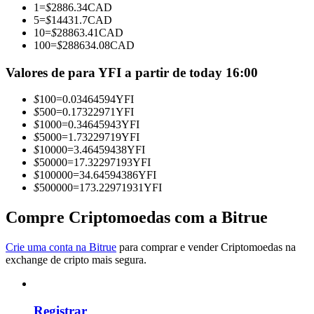
1
=
$
2886.34
CAD
Torne-se um Trader de Cópias
5
=
$
14431.7
CAD
10
=
$
28863.41
CAD
Desfrute da partilha de lucros e comissões de copy trading
100
=
$
288634.08
CAD
Valores de para YFI a partir de today 16:00
$
100
=
0.03464594
YFI
$
500
=
0.17322971
YFI
$
1000
=
0.34645943
YFI
$
5000
=
1.73229719
YFI
$
10000
=
3.46459438
YFI
$
50000
=
17.32297193
YFI
$
100000
=
34.64594386
YFI
Informação
$
500000
=
173.22971931
YFI
Análise de big data, incluindo informações comerciais, etc.
Compre Criptomoedas com a Bitrue
Crie uma conta na Bitrue
para comprar e vender Criptomoedas na
exchange de cripto mais segura.
Registrar