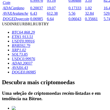
0.99976
95.16
0.86488
5.10
82.
Coin
ADA
Cardano
0.20037
19.07
0.17333
1.02
16.
AVAX
Avalanche
6.43
612.38
5.56
32.84
529
Bloqueios de BTR
DOGE
Dogecoin
0.06985
6.64
0.06043
0.35661
5.7
USD
INR
EUR
BRL
RUB
TRY
Investimentos exclusivos para titulares de BTR
BTC
64,868.29
ETH
1,913.51
USDT
0.99916
BNB
592.79
XRP
1.02
SOL
73.85
USDC
0.99976
ADA
0.20037
AVAX
6.43
DOGE
0.06985
Empréstimos
Descubra mais criptomoedas
Serviço de empréstimo apoiado por criptografia
Uma seleção de criptomoedas recém-listadas e em
tendência na
Bitrue
.