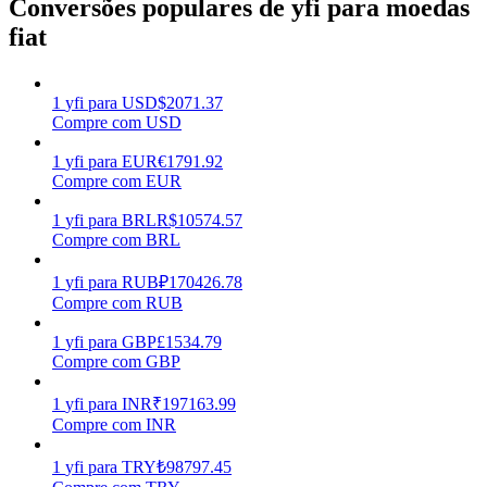
Conversões populares de yfi para moedas
fiat
Ganhar
1
yfi
para
USD
$
2071.37
Compre com USD
1
yfi
para
EUR
€
1791.92
Compre com EUR
1
yfi
para
BRL
R$
10574.57
Compre com BRL
Porquinho poderoso
1
yfi
para
RUB
₽
170426.78
Compre com RUB
Ganhe recompensas competitivas diariamente
1
yfi
para
GBP
£
1534.79
Compre com GBP
1
yfi
para
INR
₹
197163.99
Compre com INR
1
yfi
para
TRY
₺
98797.45