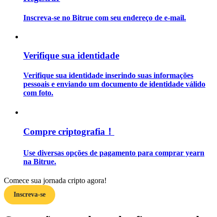
Inscreva-se no Bitrue com seu endereço de e-mail.
Guia
Guia para iniciantes em futuros
Verifique sua identidade
Verifique sua identidade inserindo suas informações
pessoais e enviando um documento de identidade válido
com foto.
Compre criptografia！
Estratégias de negociação
Use diversas opções de pagamento para comprar yearn
Aprenda como se manter lucrativo
na Bitrue.
Comece sua jornada cripto agora!
Inscreva-se