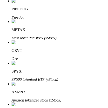
PIPEDOG
Pipedog
Parceiros Bitrue
METAX
Meta tokenized stock (xStock)
GRVT
Grvt
SPYX
Afiliados Bitrue
SP500 tokenized ETF (xStock)
Até 65% de comissões!
AMZNX
Amazon tokenized stock (xStock)