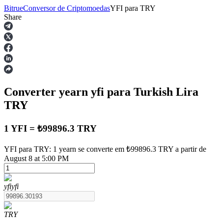
Bitrue
Conversor de Criptomoedas
YFI
para
TRY
Share
Futuros
Converter yearn
yfi
para Turkish Lira
TRY
1 YFI = ₺99896.3 TRY
Futuros de USDT
YFI para TRY: 1 yearn se converte em ₺99896.3 TRY a partir de
August 8 at 5:00 PM
Futuros usando USDT como garantia
yfi
yfi
TRY