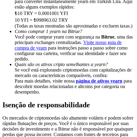
para converter instantaneamente yearn em Turkish Lira. Aqui
Deposit & Trade BTC to Share 25000 USDT prize pool!
estão alguns exemplos rápidos:
₺10 TRY = 0.0001001 YFI
10 YFI = ₺998963.02 TRY
(Todas as taxas mostradas são aproximadas e excluem taxas.)
Deposit CASHCAT & Win
Como comprar 1 yearn na Bitrue?
Você pode comprar yearn com segurança na
Bitrue
, uma das
Share 500000 CASHCAT prize pool
principais exchanges centralizadas.
Visite nosso guia de
compra de yearn
para instruções passo a passo sobre como
configurar sua carteira, verificar sua identidade e fazer seu
pedido.
Quais são os ativos cripto semelhantes a yearn?
Exclusive for BitMart Users
Se você está explorando criptomoedas com capitalizações de
mercado ou características comparáveis, confira:
Register & Trade to Win 500,000 USDT
Para mais detalhes, visite nossa
página de ativos yearn
para
descobrir moedas relacionadas e altcoins por categoria ou
desempenho.
Precious Metals Trading Carnival
Isenção de responsabilidade
Trade Gold & Silver · 33,333 USDT Bonus
Os mercados de criptomoedas são altamente voláteis e podem sofrer
rápidas flutuações de preços. Você é o único responsável por suas
decisões de investimento e a Bitrue não é responsável por quaisquer
perdas que possa incorrer. Contamos com fontes de terceiros para