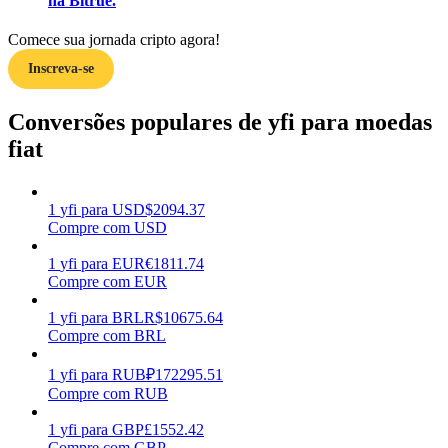
na Bitrue.
Ganhar
Comece sua jornada cripto agora!
Inscreva-se
Conversões populares de yfi para moedas
fiat
1
yfi
para
USD
$
2094.37
Compre com USD
Porquinho poderoso
1
yfi
para
EUR
€
1811.74
Ganhe recompensas competitivas diariamente
Compre com EUR
1
yfi
para
BRL
R$
10675.64
Compre com BRL
1
yfi
para
RUB
₽
172295.51
Compre com RUB
1
yfi
para
GBP
£
1552.42
Compre com GBP