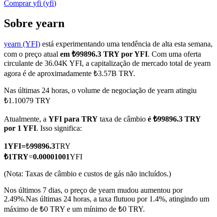
Comprar
yfi
(
yfi
)
Sobre yearn
yearn (YFI)
está experimentando uma tendência de alta esta semana,
Futuros COIN-M
com o preço atual
em ₺99896.3 TRY por YFI
. Com uma oferta
Futuros de criptomoeda
circulante de 36.04K YFI, a capitalização de mercado total de yearn
agora é de aproximadamente ₺3.57B TRY.
Nas últimas 24 horas, o volume de negociação de yearn atingiu
TradFi
₺1.10079 TRY
Derivativos de ações, câmbio, metais preciosos e commodities
Atualmente, a
YFI para TRY
taxa de câmbio
é ₺99896.3 TRY
por 1 YFI
. Isso significa:
1
YFI
=
₺
99896.3
TRY
₺
1
TRY
=
0.00001001
YFI
(Nota: Taxas de câmbio e custos de gás não incluídos.)
Nos últimos 7 dias, o preço de yearn mudou aumentou por
2.49%.
Nas últimas 24 horas, a taxa flutuou por 1.4%, atingindo um
máximo de ₺0 TRY e um mínimo de ₺0 TRY.
Futuros de USDC