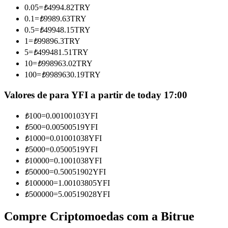
0.05
=
₺
4994.82
TRY
Torne-se um Trader de Cópias
0.1
=
₺
9989.63
TRY
Desfrute da partilha de lucros e comissões de copy trading
0.5
=
₺
49948.15
TRY
1
=
₺
99896.3
TRY
5
=
₺
499481.51
TRY
10
=
₺
998963.02
TRY
100
=
₺
9989630.19
TRY
Valores de para YFI a partir de today 17:00
₺
100
=
0.00100103
YFI
₺
500
=
0.00500519
YFI
Informação
₺
1000
=
0.01001038
YFI
Análise de big data, incluindo informações comerciais, etc.
₺
5000
=
0.0500519
YFI
₺
10000
=
0.1001038
YFI
₺
50000
=
0.50051902
YFI
₺
100000
=
1.00103805
YFI
₺
500000
=
5.00519028
YFI
Compre Criptomoedas com a Bitrue