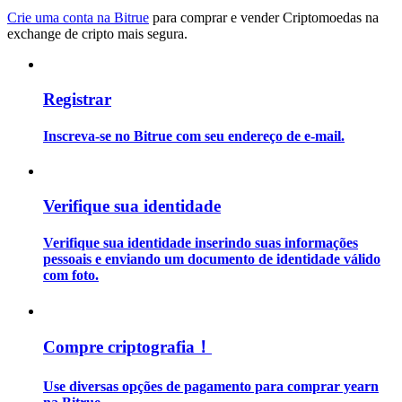
Crie uma conta na Bitrue
para comprar e vender Criptomoedas na
exchange de cripto mais segura.
Guia
Guia para iniciantes em futuros
Registrar
Inscreva-se no Bitrue com seu endereço de e-mail.
Verifique sua identidade
Verifique sua identidade inserindo suas informações
Estratégias de negociação
pessoais e enviando um documento de identidade válido
com foto.
Aprenda como se manter lucrativo
Compre criptografia！
Use diversas opções de pagamento para comprar yearn