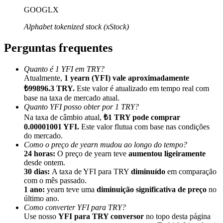
GOOGLX
Alphabet tokenized stock (xStock)
Perguntas frequentes
Indicação
Quanto é 1 YFI em TRY?
Convide um amigo para receber recompensas em dinheiro
Atualmente,
1 yearn (YFI) vale aproximadamente
₺99896.3 TRY.
Este valor é atualizado em tempo real com
BTC Welcome Rewards
base na taxa de mercado atual.
Quanto YFI posso obter por 1 TRY?
Na taxa de câmbio atual,
₺1 TRY pode comprar
0.00001001 YFI.
Este valor flutua com base nas condições
do mercado.
Como o preço de yearn mudou ao longo do tempo?
24 horas:
O preço de yearn teve
aumentou ligeiramente
desde ontem.
30 dias:
A taxa de YFI para TRY
diminuído
em comparação
com o mês passado.
1 ano:
yearn teve uma
diminuição significativa de preço
no
último ano.
Como converter YFI para TRY?
BTC Welcome Rewards
Use nosso
YFI para TRY conversor
no topo desta página