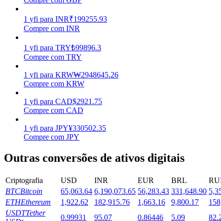
Estacamento
1
yfi
para
INR
₹
199255.93
Compre com INR
Altos retornos e acesso instantâneo
1
yfi
para
TRY
₺
99896.3
Compre com TRY
1
yfi
para
KRW
₩
2948645.26
Compre com KRW
1
yfi
para
CAD
$
2921.75
Compre com CAD
1
yfi
para
JPY
¥
330502.35
Launchpool
Compre com JPY
Staking flexível para ganhar tokens populares.
Outras conversões de ativos digitais
Criptografia
USD
INR
EUR
BRL
RU
BTC
Bitcoin
65,063.64
6,190,073.65
56,283.43
331,648.90
5,3
ETH
Ethereum
1,922.62
182,915.76
1,663.16
9,800.17
158
USDT
Tether
0.99931
95.07
0.86446
5.09
82.