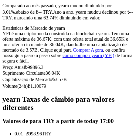
Comparado ao mês passado, yearn mudou diminuído por
Futuros usando USDC como garantia
3.01%.abaixo de ₺-- TRY.
Ano a ano, yearn mudou declinou por ₺--
TRY, marcando uma 63.74% diminuindo em valor.
Estatísticas de Mercado de yearn
YFI é uma criptomoeda construída na blockchain yearn. Tem uma
oferta máxima de 36.67K, com uma oferta total atual de 36.65K e
uma oferta circulante de 36.04K, dando-lhe uma capitalização de
mercado de 3.57B. Clique aqui para
Comprar Agora
, ou confira
nosso guia passo a passo sobre
como comprar yearn (YFI)
de forma
segura e fácil.
Preço Atual
₺
99896.3
Copiar Trading
Suprimento Circulante
36.04K
Junte-se aos principais traders
Capitalização de Mercado
₺
3.57B
Volume(24h)
₺
1.10079
yearn Taxas de câmbio para valores
diferentes
Valores de para TRY a partir de today 17:00
0.01
=
₺
998.96
TRY