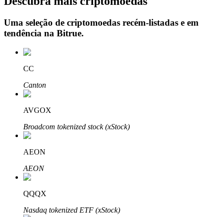
Descubra mais criptomoedas
Uma seleção de criptomoedas recém-listadas e em
tendência na
Bitrue
.
Investimento Automático
Obtenha lucro a longo prazo e interesses flexíveis
CC
Canton
AVGOX
Broadcom tokenized stock (xStock)
AEON
Aprenda a apostar
AEON
Aprenda como ganhar renda passiva
Bitrue
AI
QQQX
Nasdaq tokenized ETF (xStock)