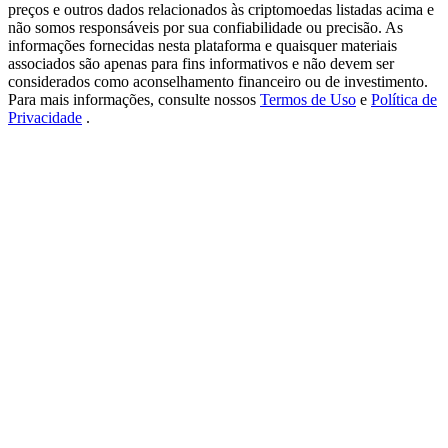
USDT New User Exclusive 10% APR
preços e outros dados relacionados às criptomoedas listadas acima e
não somos responsáveis por sua confiabilidade ou precisão. As
USDT Flexible Staking | Daily Rewards
informações fornecidas nesta plataforma e quaisquer materiais
associados são apenas para fins informativos e não devem ser
considerados como aconselhamento financeiro ou de investimento.
Para mais informações, consulte nossos
Termos de Uso
e
Política de
Privacidade
.
BTC New User Exclusive: 6.5% APR
BTC Flexible Staking | Daily Rewards
Mais eventos
Ganhe prêmios e recompensas exclusivas
Centro de recompensas