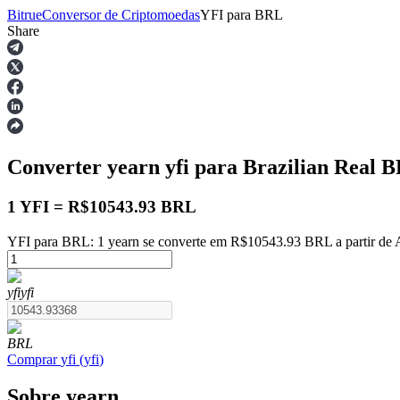
Bitrue
Conversor de Criptomoedas
YFI
para
BRL
Share
Futuros
Converter yearn
yfi
para Brazilian Real
B
1 YFI = R$10543.93 BRL
YFI para BRL: 1 yearn se converte em R$10543.93 BRL a partir de 
Futuros de USDT
yfi
yfi
Futuros usando USDT como garantia
BRL
Comprar
yfi
(
yfi
)
Sobre yearn