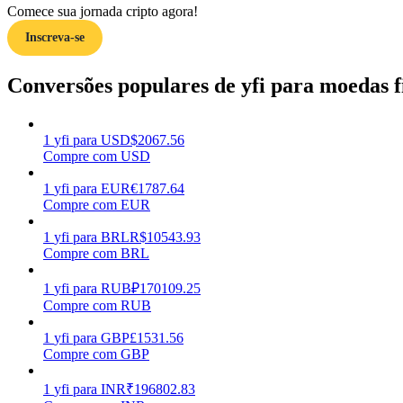
Comece sua jornada cripto agora!
Inscreva-se
Guia
Guia para iniciantes em futuros
Conversões populares de yfi para moedas f
1
yfi
para
USD
$
2067.56
Compre com USD
1
yfi
para
EUR
€
1787.64
Compre com EUR
1
yfi
para
BRL
R$
10543.93
Compre com BRL
Estratégias de negociação
Aprenda como se manter lucrativo
1
yfi
para
RUB
₽
170109.25
Compre com RUB
1
yfi
para
GBP
£
1531.56
Compre com GBP
1
yfi
para
INR
₹
196802.83