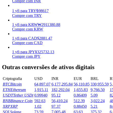
Compre com INR
Ganhar
1
yfi
para
TRY
₺
98617
Compre com TRY
1
yfi
para
KRW
₩
2911380.88
Compre com KRW
1
yfi
para
CAD
$
2881.47
Compre com CAD
1
yfi
para
JPY
¥
325732.13
Compre com JPY
Porquinho poderoso
Outras conversões de ativos digitais
Ganhe recompensas competitivas diariamente
Criptografia
USD
INR
EUR
BRL
R
BTC
Bitcoin
64,897.07
6,177,295.84
56,110.85
330,955.59
5
ETH
Ethereum
1,915.11
182,292.04
1,655.83
9,766.50
1
USDT
Tether USDt
0.99940
95.12
0.86409
5.09
8
BNB
Binance Coin
592.63
56,410.24
512.39
3,022.24
4
XRP
XRP
1.02
97.37
0.88450
5.21
8
SOL
Solana
73.59
7,005.48
63.63
375.32
6