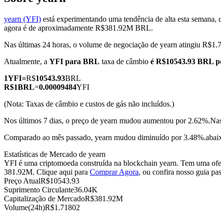
yearn (YFI)
está experimentando uma tendência de alta esta semana, 
agora é de aproximadamente R$381.92M BRL.
Nas últimas 24 horas, o volume de negociação de yearn atingiu R$
Futuros COIN-M
Atualmente, a
YFI para BRL
taxa de câmbio
é R$10543.93 BRL p
Futuros de criptomoeda
1
YFI
=
R$
10543.93
BRL
R$
1
BRL
=
0.00009484
YFI
TradFi
(Nota: Taxas de câmbio e custos de gás não incluídos.)
Derivativos de ações, câmbio, metais preciosos e commodities
Nos últimos 7 dias, o preço de yearn mudou aumentou por 2.62%.
Nas
Comparado ao mês passado, yearn mudou diminuído por 3.48%.abai
Estatísticas de Mercado de yearn
YFI é uma criptomoeda construída na blockchain yearn. Tem uma ofer
381.92M. Clique aqui para
Comprar Agora
, ou confira nosso guia pa
Preço Atual
R$
10543.93
Suprimento Circulante
36.04K
Capitalização de Mercado
R$
381.92M
Volume(24h)
R$
1.71802
Futuros de USDC