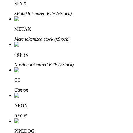
SPYX
SP500 tokenized ETF (xStock)
Bloqueios de BTR
Investimentos exclusivos para titulares de BTR
METAX
Meta tokenized stock (xStock)
QQQX
Nasdaq tokenized ETF (xStock)
CC
Empréstimos
Canton
Serviço de empréstimo apoiado por criptografia
AEON
AEON
PIPEDOG