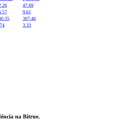
2.26
47.69
6.57
9.61
30.35
307.46
.74
3.33
dência na
Bitrue
.