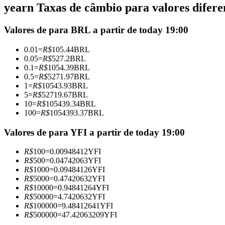
yearn Taxas de câmbio para valores difere
Futuros usando USDC como garantia
Valores de para BRL a partir de today 19:00
0.01
=
R$
105.44
BRL
0.05
=
R$
527.2
BRL
0.1
=
R$
1054.39
BRL
0.5
=
R$
5271.97
BRL
1
=
R$
10543.93
BRL
5
=
R$
52719.67
BRL
10
=
R$
105439.34
BRL
100
=
R$
1054393.37
BRL
Copiar Trading
Junte-se aos principais traders
Valores de para YFI a partir de today 19:00
R$
100
=
0.00948412
YFI
R$
500
=
0.04742063
YFI
R$
1000
=
0.09484126
YFI
R$
5000
=
0.47420632
YFI
R$
10000
=
0.94841264
YFI
R$
50000
=
4.7420632
YFI
R$
100000
=
9.48412641
YFI
R$
500000
=
47.42063209
YFI