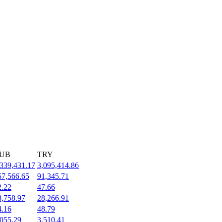
UB
TRY
,339,431.17
3,095,414.86
57,566.65
91,345.71
2.22
47.66
8,758.97
28,266.91
4.16
48.79
,055.29
3,510.41