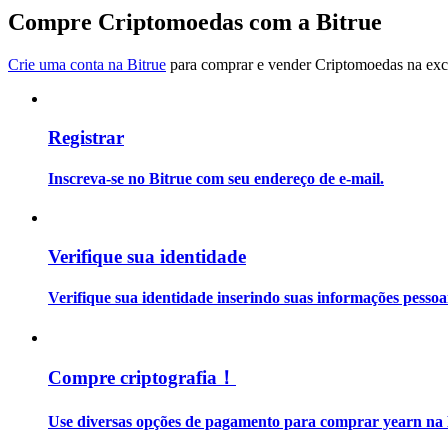
Torne-se um Trader de Cópias
Compre Criptomoedas com a Bitrue
Desfrute da partilha de lucros e comissões de copy trading
Crie uma conta na Bitrue
para comprar e vender Criptomoedas na exch
Registrar
Inscreva-se no Bitrue com seu endereço de e-mail.
Informação
Verifique sua identidade
Análise de big data, incluindo informações comerciais, etc.
Verifique sua identidade inserindo suas informações pesso
Compre criptografia！
Use diversas opções de pagamento para comprar yearn na 