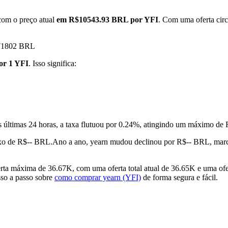
com o preço atual
em R$10543.93 BRL por YFI
. Com uma oferta circ
1.71802 BRL
or 1 YFI
. Isso significa:
 últimas 24 horas, a taxa flutuou por 0.24%, atingindo um máximo 
xo de R$-- BRL.
Ano a ano, yearn mudou declinou por R$-- BRL, mar
ta máxima de 36.67K, com uma oferta total atual de 36.65K e uma ofer
sso a passo sobre
como comprar yearn (YFI)
de forma segura e fácil.