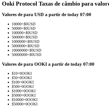
Ooki Protocol Taxas de câmbio para valore
Futuros usando USDC como garantia
Valores de para USD a partir de today 07:00
10000
=
$
0
USD
50000
=
$
0
USD
100000
=
$
0
USD
500000
=
$
0
USD
1000000
=
$
0
USD
5000000
=
$
0
USD
10000000
=
$
0
USD
50000000
=
$
0
USD
Copiar Trading
Junte-se aos principais traders
Valores de para OOKI a partir de today 07:00
$
10
=
0
OOKI
$
50
=
0
OOKI
$
100
=
0
OOKI
$
500
=
0
OOKI
$
1000
=
0
OOKI
$
5000
=
0
OOKI
$
10000
=
0
OOKI
$
50000
=
0
OOKI