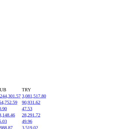
UB
TRY
,244,301.57
3,081,517.80
54,752.59
90,931.62
0.90
47.53
8,148.46
28,291.72
5.03
49.96
,988.87
3,519.02