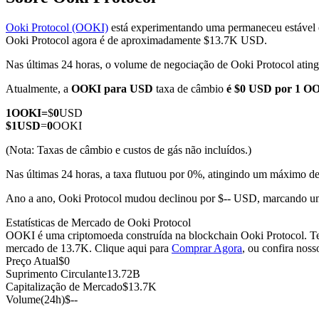
Ooki Protocol (OOKI)
está experimentando uma permaneceu estável 
Ooki Protocol agora é de aproximadamente $13.7K USD.
Nas últimas 24 horas, o volume de negociação de Ooki Protocol ati
Futuros COIN-M
Atualmente, a
OOKI para USD
taxa de câmbio
é $0 USD por 1 O
Futuros de criptomoeda
1
OOKI
=
$
0
USD
$
1
USD
=
0
OOKI
TradFi
(Nota: Taxas de câmbio e custos de gás não incluídos.)
Derivativos de ações, câmbio, metais preciosos e commodities
Nas últimas 24 horas, a taxa flutuou por 0%, atingindo um máximo
Ano a ano, Ooki Protocol mudou declinou por $-- USD, marcando u
Estatísticas de Mercado de Ooki Protocol
OOKI é uma criptomoeda construída na blockchain Ooki Protocol. Tem
mercado de 13.7K. Clique aqui para
Comprar Agora
, ou confira nos
Preço Atual
$
0
Suprimento Circulante
13.72B
Capitalização de Mercado
$
13.7K
Volume(24h)
$
--
Futuros de USDC