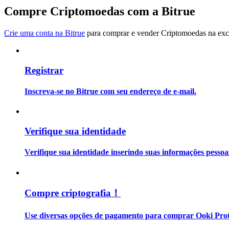
Torne-se um Trader de Cópias
Compre Criptomoedas com a Bitrue
Desfrute da partilha de lucros e comissões de copy trading
Crie uma conta na Bitrue
para comprar e vender Criptomoedas na exch
Registrar
Inscreva-se no Bitrue com seu endereço de e-mail.
Informação
Verifique sua identidade
Análise de big data, incluindo informações comerciais, etc.
Verifique sua identidade inserindo suas informações pesso
Compre criptografia！
Use diversas opções de pagamento para comprar Ooki Prot