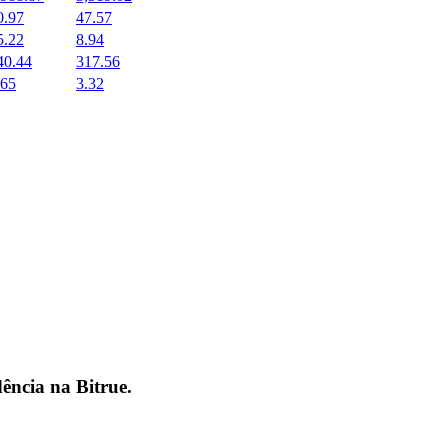
0.97
47.57
5.22
8.94
40.44
317.56
.65
3.32
dência na
Bitrue
.