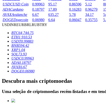
USDC
USD Coin
0.99963
95.17
0.86596
5.12
8
Estacamento
ADA
Cardano
0.18797
17.89
0.16283
0.96279
1
AVAX
Avalanche
6.67
635.27
5.78
34.17
5
Altos retornos e acesso instantâneo
DOGE
Dogecoin
0.06980
6.64
0.06047
0.35755
5
USD
INR
EUR
BRL
RUB
TRY
BTC
64,744.75
ETH
1,910.53
USDT
0.99883
BNB
594.42
XRP
1.04
SOL
73.93
USDC
0.99963
ADA
0.18797
Launchpool
AVAX
6.67
DOGE
0.06980
Staking flexível para ganhar tokens populares.
Descubra mais criptomoedas
Uma seleção de criptomoedas recém-listadas e em ten