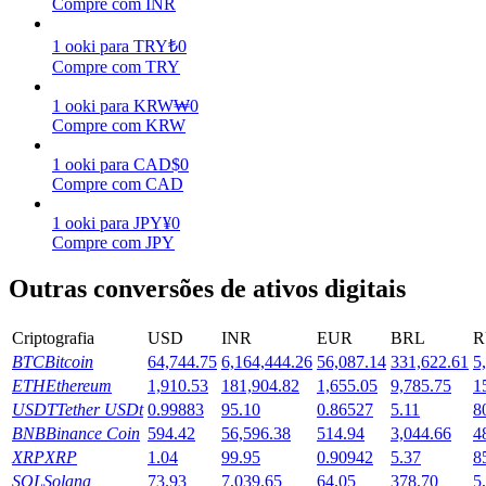
Compre com INR
Ganhar
1
ooki
para
TRY
₺
0
Compre com TRY
1
ooki
para
KRW
₩
0
Compre com KRW
1
ooki
para
CAD
$
0
Compre com CAD
1
ooki
para
JPY
¥
0
Compre com JPY
Porquinho poderoso
Outras conversões de ativos digitais
Ganhe recompensas competitivas diariamente
Criptografia
USD
INR
EUR
BRL
R
BTC
Bitcoin
64,744.75
6,164,444.26
56,087.14
331,622.61
5
ETH
Ethereum
1,910.53
181,904.82
1,655.05
9,785.75
1
USDT
Tether USDt
0.99883
95.10
0.86527
5.11
8
BNB
Binance Coin
594.42
56,596.38
514.94
3,044.66
4
XRP
XRP
1.04
99.95
0.90942
5.37
8
SOL
Solana
73.93
7,039.65
64.05
378.70
5