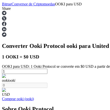
Bitrue
Conversor de Criptomoedas
OOKI
para
USD
Share
Futuros
Converter Ooki Protocol
ooki
para United 
1 OOKI = $0 USD
OOKI para USD: 1 Ooki Protocol se converte em $0 USD a partir de
Futuros de USDT
ooki
ooki
Futuros usando USDT como garantia
USD
Comprar
ooki
(
ooki
)
Sobre Ooki Protocol