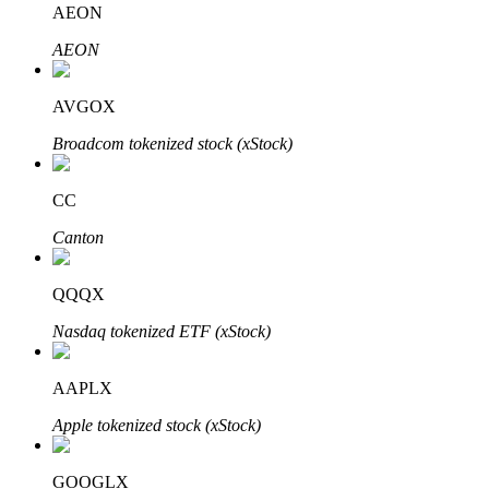
AEON
AEON
Bloqueios de BTR
Investimentos exclusivos para titulares de BTR
AVGOX
Broadcom tokenized stock (xStock)
CC
Canton
QQQX
Empréstimos
Nasdaq tokenized ETF (xStock)
Serviço de empréstimo apoiado por criptografia
AAPLX
Apple tokenized stock (xStock)
GOOGLX