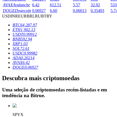
AVAX
Avalanche
6.42
612.51
5.57
32.92
533
DOGE
Dogecoin
0.06927
6.60
0.06013
0.35493
5.7
USD
INR
EUR
BRL
RUB
TRY
Bloqueios de BTR
BTC
64,287.97
Investimentos exclusivos para titulares de BTR
ETH
1,902.13
USDT
0.99912
BNB
592.94
XRP
1.03
SOL
72.61
USDC
0.99982
ADA
0.20214
AVAX
6.42
DOGE
0.06927
Descubra mais criptomoedas
Empréstimos
Serviço de empréstimo apoiado por criptografia
Uma seleção de criptomoedas recém-listadas e em
tendência na
Bitrue
.
SPYX