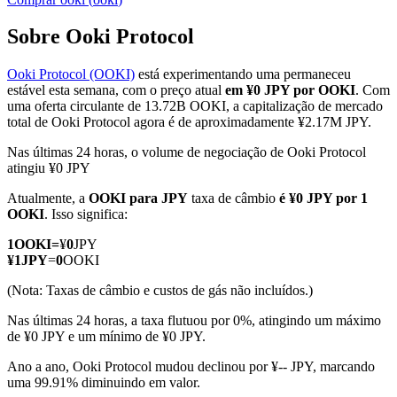
Sobre Ooki Protocol
Ooki Protocol (OOKI)
está experimentando uma permaneceu
Futuros COIN-M
estável esta semana, com o preço atual
em ¥0 JPY por OOKI
. Com
uma oferta circulante de 13.72B OOKI, a capitalização de mercado
Futuros de criptomoeda
total de Ooki Protocol agora é de aproximadamente ¥2.17M JPY.
Nas últimas 24 horas, o volume de negociação de Ooki Protocol
atingiu ¥0 JPY
TradFi
Atualmente, a
OOKI para JPY
taxa de câmbio
é ¥0 JPY por 1
Derivativos de ações, câmbio, metais preciosos e commodities
OOKI
. Isso significa:
1
OOKI
=
¥
0
JPY
¥
1
JPY
=
0
OOKI
(Nota: Taxas de câmbio e custos de gás não incluídos.)
Nas últimas 24 horas, a taxa flutuou por 0%, atingindo um máximo
de ¥0 JPY e um mínimo de ¥0 JPY.
Ano a ano, Ooki Protocol mudou declinou por ¥-- JPY, marcando
uma 99.91% diminuindo em valor.
Futuros de USDC