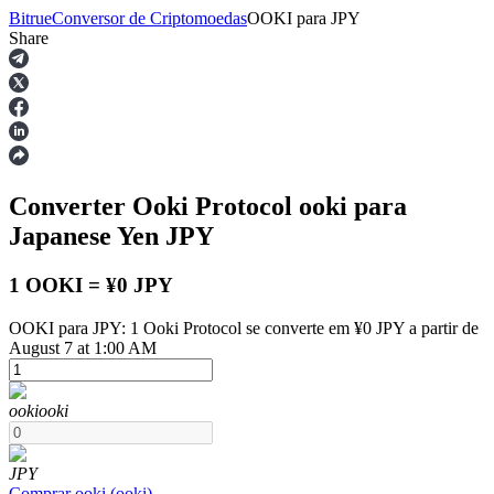
Bitrue
Conversor de Criptomoedas
OOKI
para
JPY
Share
Futuros
Converter Ooki Protocol
ooki
para
Japanese Yen
JPY
1 OOKI = ¥0 JPY
OOKI para JPY: 1 Ooki Protocol se converte em ¥0 JPY a partir de
Futuros de USDT
August 7 at 1:00 AM
Futuros usando USDT como garantia
ooki
ooki
JPY
Comprar
ooki
(
ooki
)