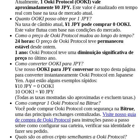
Atualmente,
1 Ooki Protocol (OOKI) vale
aproximadamente ¥0 JPY.
Este valor é atualizado em tempo
real com base na taxa de mercado atual.
Quanto OOKI posso obter por 1 JPY?
Na taxa de câmbio atual,
¥1 JPY pode comprar 0 OOKI.
Este valor flutua com base nas condições do mercado.
Como o preço de Ooki Protocol mudou ao longo do tempo?
Indicação
24 horas:
O preço de Ooki Protocol teve
permaneceu
Convide um amigo para receber recompensas em dinheiro
estável
desde ontem.
1 ano:
Ooki Protocol teve uma
diminuição significativa de
Deposit CASHCAT & Win
preço
no último ano.
Como converter OOKI para JPY?
Use nosso
OOKI para JPY conversor
no topo desta página
para converter instantaneamente Ooki Protocol em Japanese
Yen. Aqui estão alguns exemplos rápidos:
¥10 JPY = 0 OOKI
10 OOKI = ¥0 JPY
(Todas as taxas mostradas são aproximadas e excluem taxas.)
Como comprar 1 Ooki Protocol na Bitrue?
Você pode comprar Ooki Protocol com segurança na
Bitrue
,
uma das principais exchanges centralizadas.
Visite nosso guia
de compra de Ooki Protocol
para instruções passo a passo
sobre como configurar sua carteira, verificar sua identidade e
fazer seu pedido.
Deposit CASHCAT & Win
Quais são os ativos cripto semelhantes a Ooki Protocol?