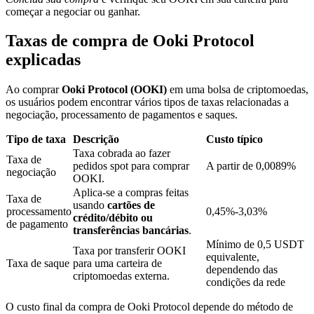
começar a negociar ou ganhar.
Taxas de compra de Ooki Protocol
Bloqueios de BTR
explicadas
Investimentos exclusivos para titulares de BTR
Ao comprar
Ooki Protocol (OOKI)
em uma bolsa de criptomoedas,
os usuários podem encontrar vários tipos de taxas relacionadas a
negociação, processamento de pagamentos e saques.
Tipo de taxa
Descrição
Custo típico
Taxa cobrada ao fazer
Taxa de
pedidos spot para comprar
A partir de 0,0089%
negociação
OOKI.
Aplica-se a compras feitas
Taxa de
usando
cartões de
Empréstimos
processamento
0,45%-3,03%
crédito/débito ou
de pagamento
transferências bancárias
.
Serviço de empréstimo apoiado por criptografia
Mínimo de 0,5 USDT
Taxa por transferir OOKI
equivalente,
Taxa de saque
para uma carteira de
dependendo das
criptomoedas externa.
condições da rede
O custo final da compra de Ooki Protocol depende do método de