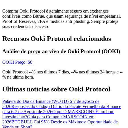
Conecte-se
Inscrever-se
Comprar Ooki Protocol é geralmente seguro em exchanges
confiáveis ​​como Bitrue, que usam segurança de nível empresarial,
Proof-of-Reserves, 2FA e medidas anti-phishing. Sempre proteja
suas credenciais de acesso.
Recursos Ooki Protocol relacionados
Análise de preço ao vivo de Ooki Protocol (OOKI)
Conecte-se
Inscrever-se
OOKI
Preço
: $
0
Ooki Protocol --% nos últimos 7 dias, --% nas últimas 24 horas e --
% na última hora.
Últimas notícias sobre Ooki Protocol
Palavra do Dia da Binance (WOTD) 6-7 de agosto de
2026
Respostas do Código Diário do Pacote Vermelho da Binance
Baixar o
para 6-7 de Agosto de 2026
O que é MARSCOIN? É um bom
aplicativo Bitrue
investimento?
Guia para Comprar MARSCOIN em
2026
BTCBULL Cai 95% Desde os Máximos: Oportunidade de
Venda ou Short?