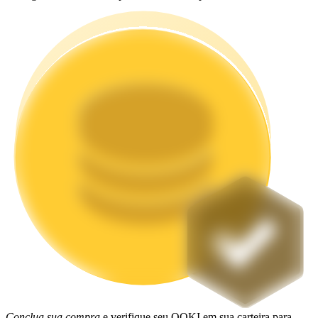
Estacamento
Altos retornos e acesso instantâneo
Launchpool
Staking flexível para ganhar tokens populares.
Conclua sua compra
e verifique seu OOKI em sua carteira para