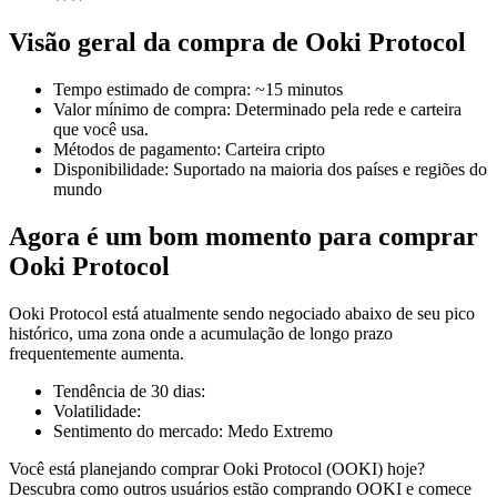
Visão geral da compra de Ooki Protocol
Tempo estimado de compra
:
~15 minutos
Futuros COIN-M
Valor mínimo de compra
:
Determinado pela rede e carteira
que você usa.
Futuros de criptomoeda
Métodos de pagamento
:
Carteira cripto
Disponibilidade
:
Suportado na maioria dos países e regiões do
mundo
TradFi
Agora é um bom momento para comprar
Derivativos de ações, câmbio, metais preciosos e commodities
Ooki Protocol
Ooki Protocol está atualmente sendo negociado abaixo de seu pico
histórico, uma zona onde a acumulação de longo prazo
frequentemente aumenta.
Tendência de 30 dias
:
Volatilidade
:
Sentimento do mercado
:
Medo Extremo
Você está planejando comprar Ooki Protocol (OOKI) hoje?
Futuros de USDC
Descubra como outros usuários estão comprando OOKI e comece