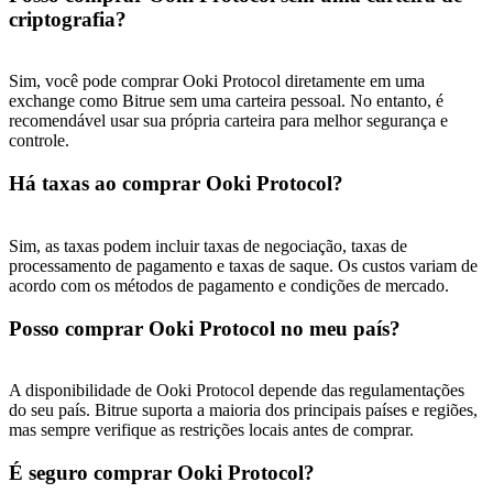
New Listing Futures Fest
criptografia?
Trade New Futures, Win 200,000 USDT
Sim, você pode comprar Ooki Protocol diretamente em uma
exchange como Bitrue sem uma carteira pessoal. No entanto, é
recomendável usar sua própria carteira para melhor segurança e
Crypto World Cup 2026: Grand Finale
controle.
77,777+3k Rewards
Há taxas ao comprar Ooki Protocol?
Sim, as taxas podem incluir taxas de negociação, taxas de
processamento de pagamento e taxas de saque. Os custos variam de
acordo com os métodos de pagamento e condições de mercado.
Posso comprar Ooki Protocol no meu país?
A disponibilidade de Ooki Protocol depende das regulamentações
Mais eventos
do seu país. Bitrue suporta a maioria dos principais países e regiões,
mas sempre verifique as restrições locais antes de comprar.
Ganhe prêmios e recompensas exclusivas
É seguro comprar Ooki Protocol?
Centro de recompensas