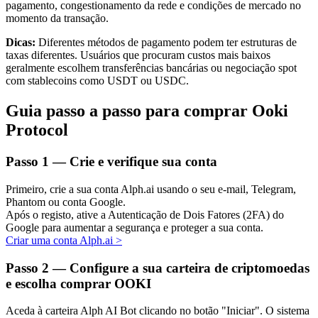
pagamento, congestionamento da rede e condições de mercado no
momento da transação.
Dicas:
Diferentes métodos de pagamento podem ter estruturas de
taxas diferentes. Usuários que procuram custos mais baixos
Investimento Automático
geralmente escolhem transferências bancárias ou negociação spot
com stablecoins como USDT ou USDC.
Obtenha lucro a longo prazo e interesses flexíveis
Guia passo a passo para comprar Ooki
Protocol
Passo
1 —
Crie e verifique sua conta
Primeiro, crie a sua conta Alph.ai usando o seu e-mail, Telegram,
Phantom ou conta Google.
Após o registo, ative a Autenticação de Dois Fatores (2FA) do
Google para aumentar a segurança e proteger a sua conta.
Aprenda a apostar
Criar uma conta Alph.ai
>
Aprenda como ganhar renda passiva
Passo
2 —
Configure a sua carteira de criptomoedas
e escolha comprar OOKI
Bitrue
AI
Aceda à carteira Alph AI Bot clicando no botão "Iniciar". O sistema