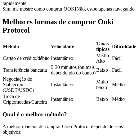
rapidamente:
Futuros usando USDC como garantia
Sim, me mostre como comprar OOKI
Não, estou apenas navegando
Melhores formas de comprar Ooki
Protocol
Taxas
Método
Velocidade
Dificuldade
típicas
Médio-
Cartão de crédito/débito
Instantâneo
Fácil
Alto
5-30 minutos (ou mais
Copiar Trading
Transferência bancária
Baixo
Fácil
dependendo do banco)
Negociação de
Junte-se aos principais traders
Muito
Stablecoin
Instantâneo
Médio
baixo
(USDT/USDC)
Troca de
Instantâneo
Baixo
Médio
Criptomoedas/Carteira
Qual é o melhor método?
A melhor maneira de comprar Ooki Protocol depende de seus
objetivos: