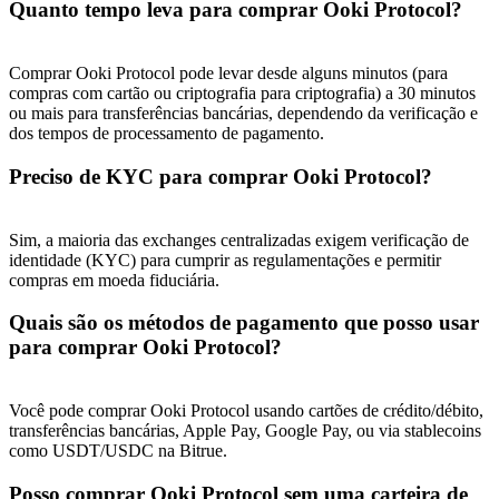
Quanto tempo leva para comprar Ooki Protocol?
Share 500000 CASHCAT prize pool
Comprar Ooki Protocol pode levar desde alguns minutos (para
compras com cartão ou criptografia para criptografia) a 30 minutos
Exclusive for BitMart Users
ou mais para transferências bancárias, dependendo da verificação e
dos tempos de processamento de pagamento.
Register & Trade to Win 500,000 USDT
Preciso de KYC para comprar Ooki Protocol?
Precious Metals Trading Carnival
Sim, a maioria das exchanges centralizadas exigem verificação de
identidade (KYC) para cumprir as regulamentações e permitir
Trade Gold & Silver · 33,333 USDT Bonus
compras em moeda fiduciária.
Quais são os métodos de pagamento que posso usar
para comprar Ooki Protocol?
USDT New User Exclusive 10% APR
USDT Flexible Staking | Daily Rewards
Você pode comprar Ooki Protocol usando cartões de crédito/débito,
transferências bancárias, Apple Pay, Google Pay, ou via stablecoins
como USDT/USDC na Bitrue.
Posso comprar Ooki Protocol sem uma carteira de