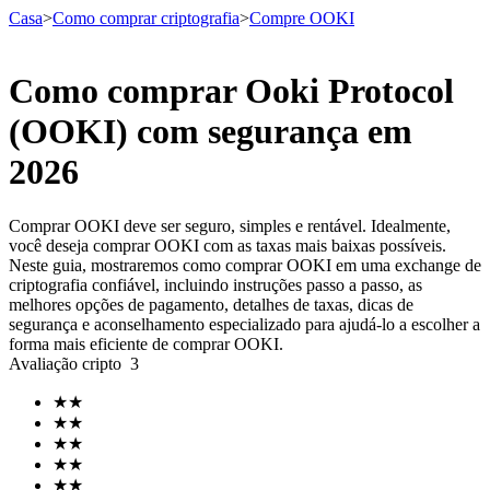
Casa
>
Como comprar criptografia
>
Compre OOKI
Como comprar Ooki Protocol
Futuros
(OOKI) com segurança em
2026
Comprar OOKI deve ser seguro, simples e rentável. Idealmente,
você deseja comprar OOKI com as taxas mais baixas possíveis.
Neste guia, mostraremos como comprar OOKI em uma exchange de
criptografia confiável, incluindo instruções passo a passo, as
melhores opções de pagamento, detalhes de taxas, dicas de
segurança e aconselhamento especializado para ajudá-lo a escolher a
Futuros de USDT
forma mais eficiente de comprar OOKI.
Avaliação cripto
3
Futuros usando USDT como garantia
★
★
★
★
★
★
★
★
★
★