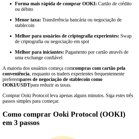
Forma mais rápida de comprar OOKI:
Cartão de crédito
Torne-se um Trader de Cópias
ou débito
Desfrute da partilha de lucros e comissões de copy trading
Menor taxa:
Transferência bancária ou negociação de
stablecoin
Melhor para usuários de criptografia experientes:
Swap
de criptografia ou negociação em spot
Melhor para iniciantes:
Pagamento por cartão através de
uma exchange confiável
A maioria dos usuários começa com
compras com cartão pela
conveniência
, enquanto os traders experientes frequentemente
Informação
preferem
pares de negociação de stablecoin como
OOKI/USDT
para reduzir as taxas.
Análise de big data, incluindo informações comerciais, etc.
Comprar Ooki Protocol leva apenas alguns minutos. Siga estes três
passos simples para começar.
Como comprar Ooki Protocol (OOKI)
em 3 passos