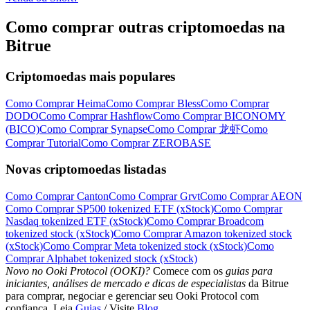
Como comprar outras criptomoedas na
Bitrue
Criptomoedas mais populares
Português
Como Comprar Heima
Como Comprar Bless
Como Comprar
DODO
Como Comprar Hashflow
Como Comprar BICONOMY
(BICO)
Como Comprar Synapse
Como Comprar 龙虾
Como
Comprar Tutorial
Como Comprar ZEROBASE
Novas criptomoedas listadas
Como Comprar Canton
Como Comprar Grvt
Como Comprar AEON
Como Comprar SP500 tokenized ETF (xStock)
Como Comprar
Nasdaq tokenized ETF (xStock)
Como Comprar Broadcom
tokenized stock (xStock)
Como Comprar Amazon tokenized stock
(xStock)
Como Comprar Meta tokenized stock (xStock)
Como
Comprar Alphabet tokenized stock (xStock)
Novo no Ooki Protocol (OOKI)?
Comece com os
guias para
iniciantes, análises de mercado e dicas de especialistas
da Bitrue
para comprar, negociar e gerenciar seu Ooki Protocol com
confiança. Leia
Guias
/ Visite
Blog