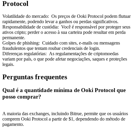
Protocol
Volatilidade do mercado
:
Os preços de Ooki Protocol podem flutuar
rapidamente, podendo levar a ganhos ou perdas significativos.
Responsabilidade de custódia
:
Você é responsável por proteger seus
ativos cripto; perder o acesso à sua carteira pode resultar em perda
Indicação
permanente.
Golpes de phishing
:
Cuidado com sites, e-mails ou mensagens
Convide um amigo para receber recompensas em dinheiro
fraudulentos que tentam roubar credenciais de login.
Diferenças regulatórias
:
As regulamentações de criptomoedas
Deposit CASHCAT & Win
variam por país, o que pode afetar negociações, saques e proteções
legais.
Perguntas frequentes
Qual é a quantidade mínima de Ooki Protocol que
posso comprar?
A maioria das exchanges, incluindo Bitrue, permite que os usuários
comprem Ooki Protocol a partir de $1, dependendo do método de
pagamento.
Deposit CASHCAT & Win