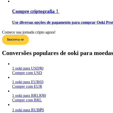
Compre criptografia！
Guia
Guia para iniciantes em futuros
Use diversas opções de pagamento para comprar Ooki Prot
Comece sua jornada cripto agora!
Inscreva-se
Conversões populares de ooki para moedas 
1
ooki
para
USD
$
0
Estratégias de negociação
Compre com USD
Aprenda como se manter lucrativo
1
ooki
para
EUR
€
0
Compre com EUR
1
ooki
para
BRL
R$
0
Compre com BRL
1
ooki
para
RUB
₽
0