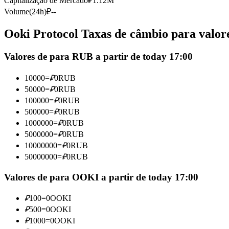
Capitalização de Mercado
₽
1.12M
Futuros usando USDC como garantia
Volume(24h)
₽
--
Ooki Protocol Taxas de câmbio para valore
Valores de para RUB a partir de today 17:00
10000
=
₽
0
RUB
50000
=
₽
0
RUB
100000
=
₽
0
RUB
500000
=
₽
0
RUB
Copiar Trading
1000000
=
₽
0
RUB
Junte-se aos principais traders
5000000
=
₽
0
RUB
10000000
=
₽
0
RUB
50000000
=
₽
0
RUB
Valores de para OOKI a partir de today 17:00
₽
100
=
0
OOKI
₽
500
=
0
OOKI
₽
1000
=
0
OOKI