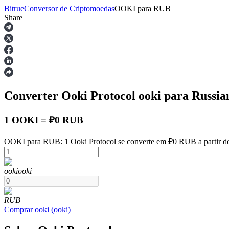
Bitrue
Conversor de Criptomoedas
OOKI
para
RUB
Share
Futuros
Converter Ooki Protocol
ooki
para Russia
1 OOKI = ₽0 RUB
OOKI para RUB: 1 Ooki Protocol se converte em ₽0 RUB a partir d
Futuros de USDT
ooki
ooki
Futuros usando USDT como garantia
RUB
Comprar
ooki
(
ooki
)