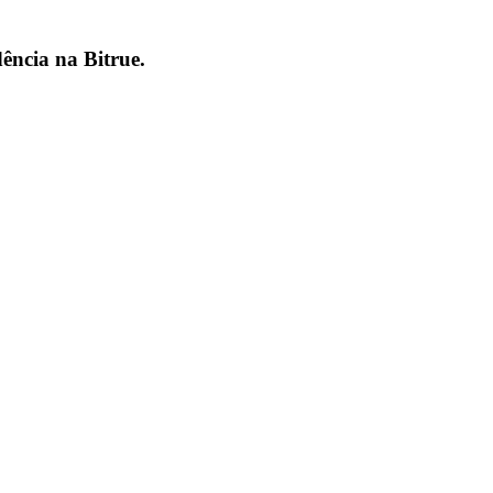
dência na
Bitrue
.