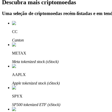
Descubra mais criptomoedas
Uma seleção de criptomoedas recém-listadas e em ten
Bloqueios de BTR
Investimentos exclusivos para titulares de BTR
CC
Canton
METAX
Meta tokenized stock (xStock)
AAPLX
Empréstimos
Apple tokenized stock (xStock)
Serviço de empréstimo apoiado por criptografia
SPYX
SP500 tokenized ETF (xStock)