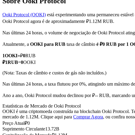
Sobre Ooki Protocol
Ooki Protocol (OOKI)
está experimentando uma permaneceu estável 
Ooki Protocol agora é de aproximadamente ₽1.12M RUB.
Futuros COIN-M
Nas últimas 24 horas, o volume de negociação de Ooki Protocol ati
Futuros de criptomoeda
Atualmente, a
OOKI para RUB
taxa de câmbio
é ₽0 RUB por 1 
1
OOKI
=
₽
0
RUB
TradFi
₽
1
RUB
=
0
OOKI
Derivativos de ações, câmbio, metais preciosos e commodities
(Nota: Taxas de câmbio e custos de gás não incluídos.)
Nas últimas 24 horas, a taxa flutuou por 0%, atingindo um máxim
Ano a ano, Ooki Protocol mudou declinou por ₽-- RUB, marcando u
Estatísticas de Mercado de Ooki Protocol
OOKI é uma criptomoeda construída na blockchain Ooki Protocol. Tem
mercado de 1.12M. Clique aqui para
Comprar Agora
, ou confira nos
Preço Atual
₽
0
Suprimento Circulante
13.72B
Futuros de USDC