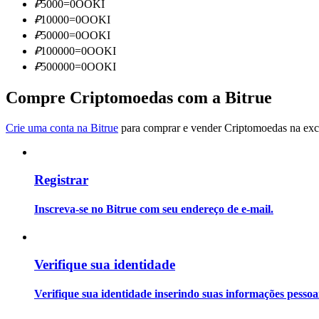
₽
5000
=
0
OOKI
Torne-se um Trader de Cópias
₽
10000
=
0
OOKI
Desfrute da partilha de lucros e comissões de copy trading
₽
50000
=
0
OOKI
₽
100000
=
0
OOKI
₽
500000
=
0
OOKI
Compre Criptomoedas com a Bitrue
Crie uma conta na Bitrue
para comprar e vender Criptomoedas na exch
Registrar
Informação
Análise de big data, incluindo informações comerciais, etc.
Inscreva-se no Bitrue com seu endereço de e-mail.
Verifique sua identidade
Verifique sua identidade inserindo suas informações pesso