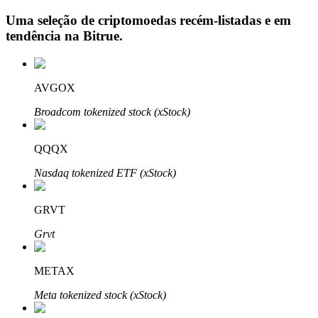
Uma seleção de criptomoedas recém-listadas e em
tendência na
Bitrue
.
Investimento Automático
AVGOX
Obtenha lucro a longo prazo e interesses flexíveis
Broadcom tokenized stock (xStock)
QQQX
Nasdaq tokenized ETF (xStock)
GRVT
Aprenda a apostar
Grvt
Aprenda como ganhar renda passiva
METAX
Bitrue
AI
Meta tokenized stock (xStock)