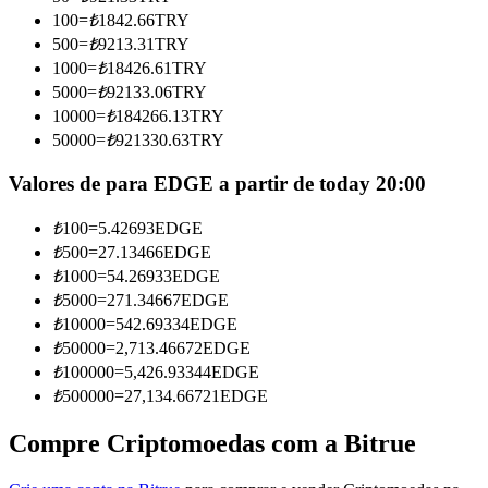
Torne-se um Trader de Cópias
100
=
₺
1842.66
TRY
500
=
₺
9213.31
TRY
Desfrute da partilha de lucros e comissões de copy trading
1000
=
₺
18426.61
TRY
5000
=
₺
92133.06
TRY
10000
=
₺
184266.13
TRY
50000
=
₺
921330.63
TRY
Valores de para EDGE a partir de today 20:00
₺
100
=
5.42693
EDGE
₺
500
=
27.13466
EDGE
Informação
₺
1000
=
54.26933
EDGE
₺
5000
=
271.34667
EDGE
Análise de big data, incluindo informações comerciais, etc.
₺
10000
=
542.69334
EDGE
₺
50000
=
2,713.46672
EDGE
₺
100000
=
5,426.93344
EDGE
₺
500000
=
27,134.66721
EDGE
Compre Criptomoedas com a Bitrue