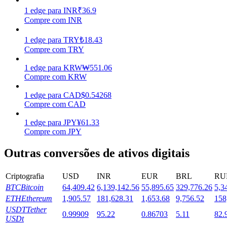
1
edge
para
INR
₹
36.9
Estacamento
Compre com INR
Altos retornos e acesso instantâneo
1
edge
para
TRY
₺
18.43
Compre com TRY
1
edge
para
KRW
₩
551.06
Compre com KRW
1
edge
para
CAD
$
0.54268
Compre com CAD
1
edge
para
JPY
¥
61.33
Compre com JPY
Launchpool
Outras conversões de ativos digitais
Staking flexível para ganhar tokens populares.
Criptografia
USD
INR
EUR
BRL
RU
BTC
Bitcoin
64,409.42
6,139,142.56
55,895.65
329,776.26
5,3
ETH
Ethereum
1,905.57
181,628.31
1,653.68
9,756.52
158
USDT
Tether
0.99909
95.22
0.86703
5.11
82.
USDt