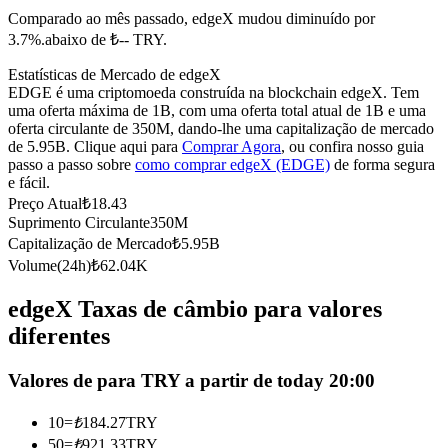
Comparado ao mês passado, edgeX mudou diminuído por
Futuros usando USDC como garantia
3.7%.abaixo de ₺-- TRY.
Estatísticas de Mercado de edgeX
EDGE é uma criptomoeda construída na blockchain edgeX. Tem
uma oferta máxima de 1B, com uma oferta total atual de 1B e uma
oferta circulante de 350M, dando-lhe uma capitalização de mercado
de 5.95B. Clique aqui para
Comprar Agora
, ou confira nosso guia
passo a passo sobre
como comprar edgeX (EDGE)
de forma segura
e fácil.
Preço Atual
₺
18.43
Suprimento Circulante
350M
Copiar Trading
Capitalização de Mercado
₺
5.95B
Junte-se aos principais traders
Volume(24h)
₺
62.04K
edgeX Taxas de câmbio para valores
diferentes
Valores de para TRY a partir de today 20:00
10
=
₺
184.27
TRY
50
=
₺
921.33
TRY