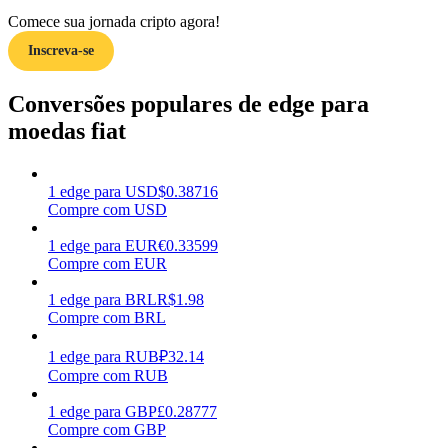
Comece sua jornada cripto agora!
Ganhar
Inscreva-se
Conversões populares de edge para
moedas fiat
1
edge
para
USD
$
0.38716
Compre com USD
1
edge
para
EUR
€
0.33599
Porquinho poderoso
Compre com EUR
Ganhe recompensas competitivas diariamente
1
edge
para
BRL
R$
1.98
Compre com BRL
1
edge
para
RUB
₽
32.14
Compre com RUB
1
edge
para
GBP
£
0.28777
Compre com GBP