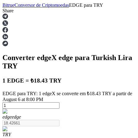
Bitrue
Conversor de Criptomoedas
EDGE
para
TRY
Share
Futuros
Converter edgeX
edge
para Turkish Lira
TRY
1 EDGE = ₺18.43 TRY
Futuros de USDT
EDGE para TRY: 1 edgeX se converte em ₺18.43 TRY a partir de
August 6 at 8:00 PM
Futuros usando USDT como garantia
edge
edge
TRY