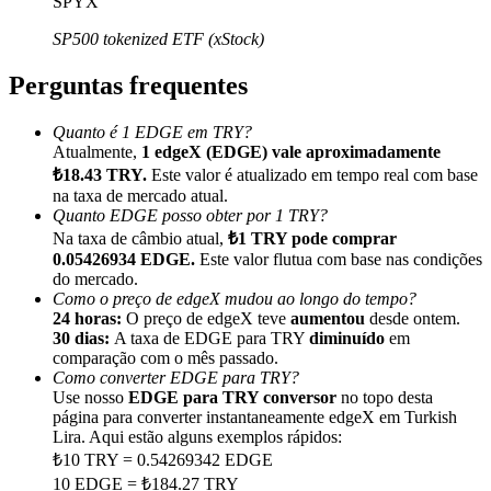
SPYX
SP500 tokenized ETF (xStock)
Perguntas frequentes
Indicação
Quanto é 1 EDGE em TRY?
Atualmente,
1 edgeX (EDGE) vale aproximadamente
Convide um amigo para receber recompensas em dinheiro
₺18.43 TRY.
Este valor é atualizado em tempo real com base
na taxa de mercado atual.
Deposit CASHCAT & Win
Quanto EDGE posso obter por 1 TRY?
Na taxa de câmbio atual,
₺1 TRY pode comprar
0.05426934 EDGE.
Este valor flutua com base nas condições
do mercado.
Como o preço de edgeX mudou ao longo do tempo?
24 horas:
O preço de edgeX teve
aumentou
desde ontem.
30 dias:
A taxa de EDGE para TRY
diminuído
em
comparação com o mês passado.
Como converter EDGE para TRY?
Use nosso
EDGE para TRY conversor
no topo desta
página para converter instantaneamente edgeX em Turkish
Lira. Aqui estão alguns exemplos rápidos:
₺10 TRY = 0.54269342 EDGE
Deposit CASHCAT & Win
10 EDGE = ₺184.27 TRY