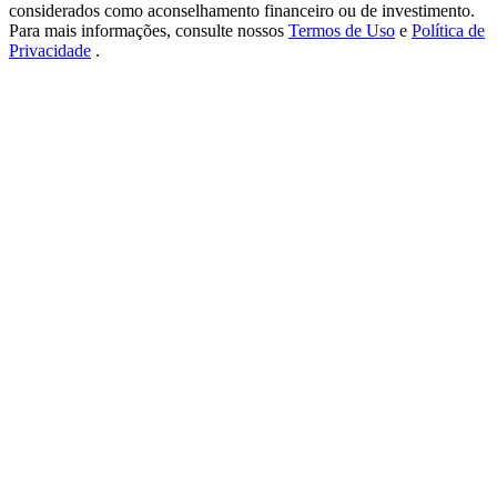
New Listing Futures Fest
considerados como aconselhamento financeiro ou de investimento.
Para mais informações, consulte nossos
Termos de Uso
e
Política de
Trade New Futures, Win 200,000 USDT
Privacidade
.
Crypto World Cup 2026: Grand Finale
77,777+3k Rewards
Mais eventos
Ganhe prêmios e recompensas exclusivas
Centro de recompensas