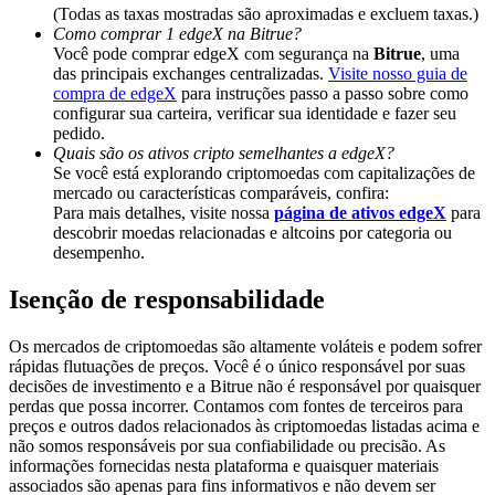
Share 500000 CASHCAT prize pool
(Todas as taxas mostradas são aproximadas e excluem taxas.)
Como comprar 1 edgeX na Bitrue?
Você pode comprar edgeX com segurança na
Bitrue
, uma
das principais exchanges centralizadas.
Visite nosso guia de
compra de edgeX
para instruções passo a passo sobre como
Exclusive for BitMart Users
configurar sua carteira, verificar sua identidade e fazer seu
pedido.
Register & Trade to Win 500,000 USDT
Quais são os ativos cripto semelhantes a edgeX?
Se você está explorando criptomoedas com capitalizações de
mercado ou características comparáveis, confira:
Para mais detalhes, visite nossa
página de ativos edgeX
para
descobrir moedas relacionadas e altcoins por categoria ou
Precious Metals Trading Carnival
desempenho.
Trade Gold & Silver · 33,333 USDT Bonus
Isenção de responsabilidade
Os mercados de criptomoedas são altamente voláteis e podem sofrer
rápidas flutuações de preços. Você é o único responsável por suas
USDT New User Exclusive 10% APR
decisões de investimento e a Bitrue não é responsável por quaisquer
perdas que possa incorrer. Contamos com fontes de terceiros para
USDT Flexible Staking | Daily Rewards
preços e outros dados relacionados às criptomoedas listadas acima e
não somos responsáveis por sua confiabilidade ou precisão. As
informações fornecidas nesta plataforma e quaisquer materiais
associados são apenas para fins informativos e não devem ser