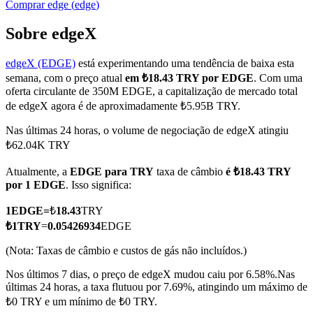
Comprar
edge
(
edge
)
Sobre edgeX
edgeX (EDGE)
está experimentando uma tendência de baixa esta
Futuros COIN-M
semana, com o preço atual
em ₺18.43 TRY por EDGE
. Com uma
Futuros de criptomoeda
oferta circulante de 350M EDGE, a capitalização de mercado total
de edgeX agora é de aproximadamente ₺5.95B TRY.
Nas últimas 24 horas, o volume de negociação de edgeX atingiu
TradFi
₺62.04K TRY
Derivativos de ações, câmbio, metais preciosos e commodities
Atualmente, a
EDGE para TRY
taxa de câmbio
é ₺18.43 TRY
por 1 EDGE
. Isso significa:
1
EDGE
=
₺
18.43
TRY
₺
1
TRY
=
0.05426934
EDGE
(Nota: Taxas de câmbio e custos de gás não incluídos.)
Nos últimos 7 dias, o preço de edgeX mudou caiu por 6.58%.
Nas
últimas 24 horas, a taxa flutuou por 7.69%, atingindo um máximo de
₺0 TRY e um mínimo de ₺0 TRY.
Futuros de USDC