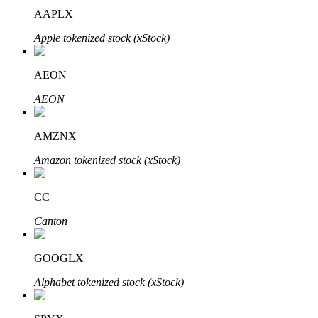
AAPLX
Apple tokenized stock (xStock)
AEON
Parceiros Bitrue
AEON
AMZNX
Amazon tokenized stock (xStock)
CC
Canton
Afiliados Bitrue
Até 65% de comissões!
GOOGLX
Alphabet tokenized stock (xStock)