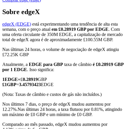
Sobre edgeX
edgeX (EDGE)
está experimentando uma tendência de alta esta
Futuros COIN-M
semana, com o preço atual
em £0.28919 GBP por EDGE
. Com
uma oferta circulante de 350M EDGE, a capitalização de mercado
Futuros de criptomoeda
total de edgeX agora é de aproximadamente £100.55M GBP.
Nas últimas 24 horas, o volume de negociação de edgeX atingiu
£72.25K GBP
TradFi
Atualmente, a
EDGE para GBP
taxa de câmbio
é £0.28919 GBP
Derivativos de ações, câmbio, metais preciosos e commodities
por 1 EDGE
. Isso significa:
1
EDGE
=
£
0.28919
GBP
£
1
GBP
=
3.45793423
EDGE
(Nota: Taxas de câmbio e custos de gás não incluídos.)
Nos últimos 7 dias, o preço de edgeX mudou aumentou por
12.27%.
Nas últimas 24 horas, a taxa flutuou por 0.81%, atingindo
um máximo de £0 GBP e um mínimo de £0 GBP.
Comparado ao mês passado, edgeX mudou aumentou por
Futuros de USDC