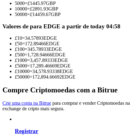
5000
=
£
1445.97
GBP
Torne-se um Trader de Cópias
10000
=
£
2891.93
GBP
50000
=
£
14459.67
GBP
Desfrute da partilha de lucros e comissões de copy trading
Valores de para EDGE a partir de today 04:58
£
10
=
34.57893
EDGE
£
50
=
172.89466
EDGE
£
100
=
345.78933
EDGE
£
500
=
1,728.94666
EDGE
£
1000
=
3,457.89333
EDGE
£
5000
=
17,289.46669
EDGE
£
10000
=
34,578.93338
EDGE
£
50000
=
172,894.66692
EDGE
Informação
Análise de big data, incluindo informações comerciais, etc.
Compre Criptomoedas com a Bitrue
Crie uma conta na Bitrue
para comprar e vender Criptomoedas na
exchange de cripto mais segura.
Registrar