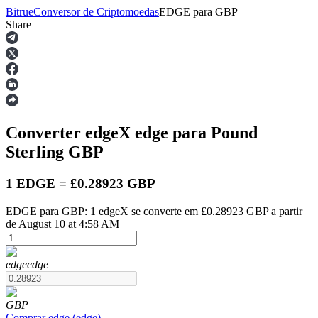
Bitrue
Conversor de Criptomoedas
EDGE
para
GBP
Share
Futuros
Converter edgeX
edge
para Pound
Sterling
GBP
1 EDGE = £0.28923 GBP
EDGE para GBP: 1 edgeX se converte em £0.28923 GBP a partir
Futuros de USDT
de August 10 at 4:58 AM
Futuros usando USDT como garantia
edge
edge
GBP
Comprar
edge
(
edge
)