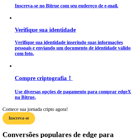
Inscreva-se no Bitrue com seu endereço de e-mail.
Guia
Guia para iniciantes em futuros
Verifique sua identidade
Verifique sua identidade inserindo suas informações
pessoais e enviando um documento de identidade válido
com foto.
Compre criptografia！
Estratégias de negociação
Use diversas opções de pagamento para comprar edgeX
na Bitrue.
Aprenda como se manter lucrativo
Comece sua jornada cripto agora!
Inscreva-se
Conversões populares de edge para