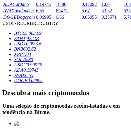
ADA
Cardano
0.19745
18.80
0.17092
1.00
16.
AVAX
Avalanche
6.55
624.22
5.67
33.32
535
DOGE
Dogecoin
0.06995
6.66
0.06055
0.35571
5.7
Bloqueios de BTR
USD
INR
EUR
BRL
RUB
TRY
Investimentos exclusivos para titulares de BTR
BTC
65,083.09
ETH
1,922.04
USDT
0.99916
BNB
602.62
XRP
1.03
SOL
76.80
USDC
0.99976
ADA
0.19745
AVAX
6.55
DOGE
0.06995
Empréstimos
Descubra mais criptomoedas
Serviço de empréstimo apoiado por criptografia
Uma seleção de criptomoedas recém-listadas e em
tendência na
Bitrue
.