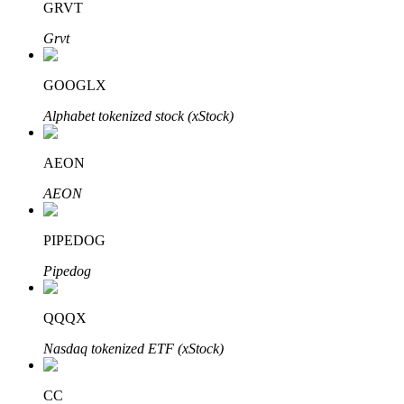
GRVT
Grvt
Investimento Automático
GOOGLX
Obtenha lucro a longo prazo e interesses flexíveis
Alphabet tokenized stock (xStock)
AEON
AEON
PIPEDOG
Pipedog
Aprenda a apostar
QQQX
Aprenda como ganhar renda passiva
Nasdaq tokenized ETF (xStock)
Bitrue
AI
CC