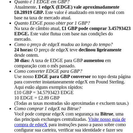
Quanto é 1 EDGE em GBP?
Atualmente,
1 edgeX (EDGE) vale aproximadamente
£0.28919 GBP.
Este valor é atualizado em tempo real com
base na taxa de mercado atual.
Quanto EDGE posso obter por 1 GBP?
Na taxa de câmbio atual,
£1 GBP pode comprar 3.45793423
EDGE.
Este valor flutua com base nas condições do
Indicação
mercado.
Convide um amigo para receber recompensas em dinheiro
Como o preço de edgeX mudou ao longo do tempo?
24 horas:
O preço de edgeX teve
declinou ligeiramente
BTC Welcome Rewards
desde ontem.
30 dias:
A taxa de EDGE para GBP
aumentou
em
comparação com o mês passado.
Como converter EDGE para GBP?
Use nosso
EDGE para GBP conversor
no topo desta página
para converter instantaneamente edgeX em Pound Sterling.
Aqui estão alguns exemplos rápidos:
£10 GBP = 34.5793423 EDGE
10 EDGE = £2.89 GBP
(Todas as taxas mostradas são aproximadas e excluem taxas.)
Como comprar 1 edgeX na Bitrue?
Você pode comprar edgeX com segurança na
Bitrue
, uma
das principais exchanges centralizadas.
Visite nosso guia de
compra de edgeX
para instruções passo a passo sobre como
BTC Welcome Rewards
configurar sua carteira, verificar sua identidade e fazer seu