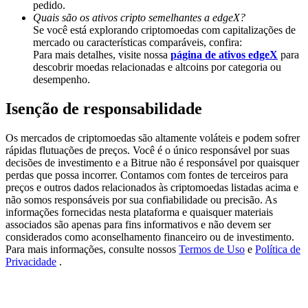
pedido.
Deposit & Trade BTC to Share 25000 USDT prize pool!
Quais são os ativos cripto semelhantes a edgeX?
Se você está explorando criptomoedas com capitalizações de
mercado ou características comparáveis, confira:
Para mais detalhes, visite nossa
página de ativos edgeX
para
Deposit CASHCAT & Win
descobrir moedas relacionadas e altcoins por categoria ou
desempenho.
Share 500000 CASHCAT prize pool
Isenção de responsabilidade
Os mercados de criptomoedas são altamente voláteis e podem sofrer
Exclusive for BitMart Users
rápidas flutuações de preços. Você é o único responsável por suas
decisões de investimento e a Bitrue não é responsável por quaisquer
Register & Trade to Win 500,000 USDT
perdas que possa incorrer. Contamos com fontes de terceiros para
preços e outros dados relacionados às criptomoedas listadas acima e
não somos responsáveis por sua confiabilidade ou precisão. As
informações fornecidas nesta plataforma e quaisquer materiais
associados são apenas para fins informativos e não devem ser
Precious Metals Trading Carnival
considerados como aconselhamento financeiro ou de investimento.
Para mais informações, consulte nossos
Termos de Uso
e
Política de
Trade Gold & Silver · 33,333 USDT Bonus
Privacidade
.