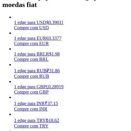
moedas fiat
Ganhar
1
edge
para
USD
$
0.39011
Compre com USD
1
edge
para
EUR
€
0.3377
Compre com EUR
1
edge
para
BRL
R$
1.98
Compre com BRL
1
edge
para
RUB
₽
31.86
Porquinho poderoso
Compre com RUB
Ganhe recompensas competitivas diariamente
1
edge
para
GBP
£
0.28919
Compre com GBP
1
edge
para
INR
₹
37.15
Compre com INR
1
edge
para
TRY
₺
18.62
Compre com TRY