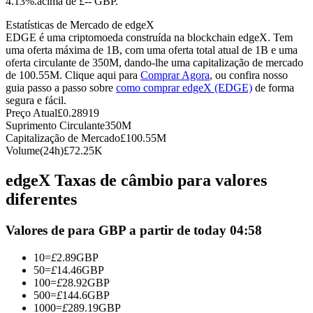
4.13%.acima de £-- GBP.
Futuros usando USDC como garantia
Estatísticas de Mercado de edgeX
EDGE é uma criptomoeda construída na blockchain edgeX. Tem
uma oferta máxima de 1B, com uma oferta total atual de 1B e uma
oferta circulante de 350M, dando-lhe uma capitalização de mercado
de 100.55M. Clique aqui para
Comprar Agora
, ou confira nosso
guia passo a passo sobre
como comprar edgeX (EDGE)
de forma
segura e fácil.
Preço Atual
£
0.28919
Suprimento Circulante
350M
Capitalização de Mercado
£
100.55M
Volume(24h)
£
72.25K
Copiar Trading
edgeX Taxas de câmbio para valores
Junte-se aos principais traders
diferentes
Valores de para GBP a partir de today 04:58
10
=
£
2.89
GBP
50
=
£
14.46
GBP
100
=
£
28.92
GBP
500
=
£
144.6
GBP
1000
=
£
289.19
GBP