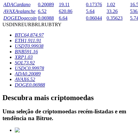
ADA
Cardano
0.20089
19.11
0.17376
1.02
16.
AVAX
Avalanche
6.52
620.86
5.64
33.26
536
DOGE
Dogecoin
0.06988
6.64
0.06044
0.35623
5.7
Bloqueios de BTR
USD
INR
EUR
BRL
RUB
TRY
Investimentos exclusivos para titulares de BTR
BTC
64,874.97
ETH
1,911.91
USDT
0.99938
BNB
591.16
XRP
1.03
SOL
73.92
USDC
0.99978
ADA
0.20089
AVAX
6.52
DOGE
0.06988
Empréstimos
Descubra mais criptomoedas
Serviço de empréstimo apoiado por criptografia
Uma seleção de criptomoedas recém-listadas e em
tendência na
Bitrue
.