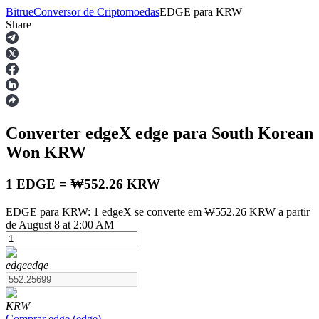
Bitrue
Conversor de Criptomoedas
EDGE
para
KRW
Share
Futuros
Converter edgeX
edge
para South Korean
Won
KRW
1 EDGE = ₩552.26 KRW
EDGE para KRW: 1 edgeX se converte em ₩552.26 KRW a partir
Futuros de USDT
de August 8 at 2:00 AM
Futuros usando USDT como garantia
edge
edge
KRW
Comprar
edge
(
edge
)