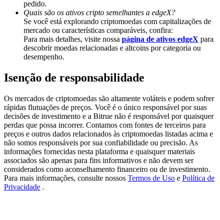
pedido.
Deposit & Trade BTC to Share 25000 USDT prize pool!
Quais são os ativos cripto semelhantes a edgeX?
Se você está explorando criptomoedas com capitalizações de
mercado ou características comparáveis, confira:
Para mais detalhes, visite nossa
página de ativos edgeX
para
Deposit CASHCAT & Win
descobrir moedas relacionadas e altcoins por categoria ou
desempenho.
Share 500000 CASHCAT prize pool
Isenção de responsabilidade
Os mercados de criptomoedas são altamente voláteis e podem sofrer
Exclusive for BitMart Users
rápidas flutuações de preços. Você é o único responsável por suas
decisões de investimento e a Bitrue não é responsável por quaisquer
Register & Trade to Win 500,000 USDT
perdas que possa incorrer. Contamos com fontes de terceiros para
preços e outros dados relacionados às criptomoedas listadas acima e
não somos responsáveis por sua confiabilidade ou precisão. As
informações fornecidas nesta plataforma e quaisquer materiais
associados são apenas para fins informativos e não devem ser
Precious Metals Trading Carnival
considerados como aconselhamento financeiro ou de investimento.
Para mais informações, consulte nossos
Termos de Uso
e
Política de
Trade Gold & Silver · 33,333 USDT Bonus
Privacidade
.