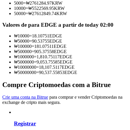
5000
=
₩
2761284.97
KRW
Torne-se um Trader de Cópias
10000
=
₩
5522569.95
KRW
50000
=
₩
27612849.74
KRW
Desfrute da partilha de lucros e comissões de copy trading
Valores de para EDGE a partir de today 02:00
₩
10000
=
18.10751
EDGE
₩
50000
=
90.53755
EDGE
₩
100000
=
181.07511
EDGE
₩
500000
=
905.37558
EDGE
₩
1000000
=
1,810.75117
EDGE
₩
5000000
=
9,053.75585
EDGE
₩
10000000
=
18,107.5117
EDGE
₩
50000000
=
90,537.55853
EDGE
Informação
Análise de big data, incluindo informações comerciais, etc.
Compre Criptomoedas com a Bitrue
Crie uma conta na Bitrue
para comprar e vender Criptomoedas na
exchange de cripto mais segura.
Registrar