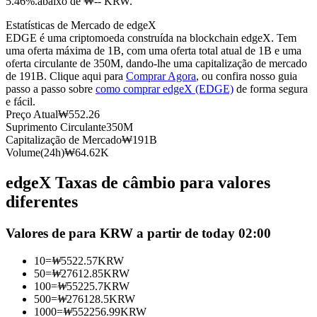
5.46%.abaixo de ₩-- KRW.
Futuros usando USDC como garantia
Estatísticas de Mercado de edgeX
EDGE é uma criptomoeda construída na blockchain edgeX. Tem
uma oferta máxima de 1B, com uma oferta total atual de 1B e uma
oferta circulante de 350M, dando-lhe uma capitalização de mercado
de 191B. Clique aqui para
Comprar Agora
, ou confira nosso guia
passo a passo sobre
como comprar edgeX (EDGE)
de forma segura
e fácil.
Preço Atual
₩
552.26
Suprimento Circulante
350M
Capitalização de Mercado
₩
191B
Volume(24h)
₩
64.62K
Copiar Trading
edgeX Taxas de câmbio para valores
Junte-se aos principais traders
diferentes
Valores de para KRW a partir de today 02:00
10
=
₩
5522.57
KRW
50
=
₩
27612.85
KRW
100
=
₩
55225.7
KRW
500
=
₩
276128.5
KRW
1000
=
₩
552256.99
KRW