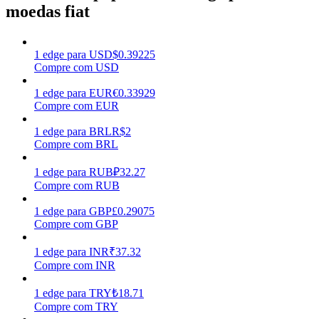
moedas fiat
Ganhar
1
edge
para
USD
$
0.39225
Compre com USD
1
edge
para
EUR
€
0.33929
Compre com EUR
1
edge
para
BRL
R$
2
Compre com BRL
1
edge
para
RUB
₽
32.27
Porquinho poderoso
Compre com RUB
Ganhe recompensas competitivas diariamente
1
edge
para
GBP
£
0.29075
Compre com GBP
1
edge
para
INR
₹
37.32
Compre com INR
1
edge
para
TRY
₺
18.71
Compre com TRY