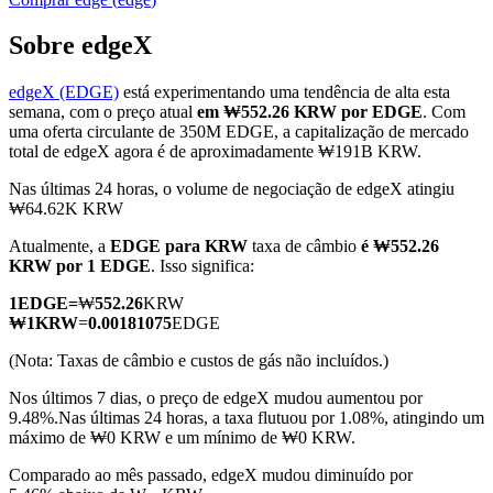
Sobre edgeX
edgeX (EDGE)
está experimentando uma tendência de alta esta
Futuros COIN-M
semana, com o preço atual
em ₩552.26 KRW por EDGE
. Com
uma oferta circulante de 350M EDGE, a capitalização de mercado
Futuros de criptomoeda
total de edgeX agora é de aproximadamente ₩191B KRW.
Nas últimas 24 horas, o volume de negociação de edgeX atingiu
₩64.62K KRW
TradFi
Atualmente, a
EDGE para KRW
taxa de câmbio
é ₩552.26
Derivativos de ações, câmbio, metais preciosos e commodities
KRW por 1 EDGE
. Isso significa:
1
EDGE
=
₩
552.26
KRW
₩
1
KRW
=
0.00181075
EDGE
(Nota: Taxas de câmbio e custos de gás não incluídos.)
Nos últimos 7 dias, o preço de edgeX mudou aumentou por
9.48%.
Nas últimas 24 horas, a taxa flutuou por 1.08%, atingindo um
máximo de ₩0 KRW e um mínimo de ₩0 KRW.
Comparado ao mês passado, edgeX mudou diminuído por
Futuros de USDC