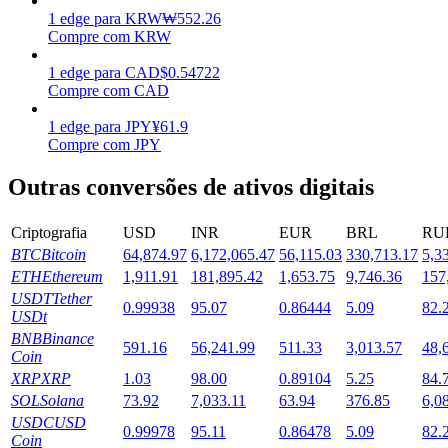
1
edge
para
KRW
₩
552.26
Estacamento
Compre com KRW
Altos retornos e acesso instantâneo
1
edge
para
CAD
$
0.54722
Compre com CAD
1
edge
para
JPY
¥
61.9
Compre com JPY
Outras conversões de ativos digitais
Criptografia
USD
INR
EUR
BRL
RU
BTC
Bitcoin
64,874.97
6,172,065.47
56,115.03
330,713.17
5,3
Launchpool
ETH
Ethereum
1,911.91
181,895.42
1,653.75
9,746.36
157
USDT
Tether
0.99938
95.07
0.86444
5.09
82.
Staking flexível para ganhar tokens populares.
USDt
BNB
Binance
591.16
56,241.99
511.33
3,013.57
48,
Coin
XRP
XRP
1.03
98.00
0.89104
5.25
84.
SOL
Solana
73.92
7,033.11
63.94
376.85
6,0
USDC
USD
0.99978
95.11
0.86478
5.09
82.
Coin