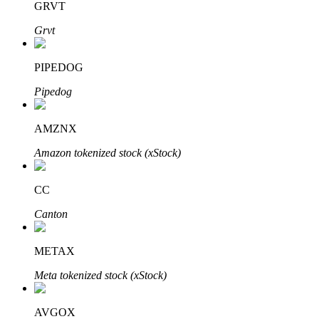
GRVT
Grvt
Investimento Automático
PIPEDOG
Obtenha lucro a longo prazo e interesses flexíveis
Pipedog
AMZNX
Amazon tokenized stock (xStock)
CC
Canton
Aprenda a apostar
METAX
Aprenda como ganhar renda passiva
Meta tokenized stock (xStock)
Bitrue
AI
AVGOX