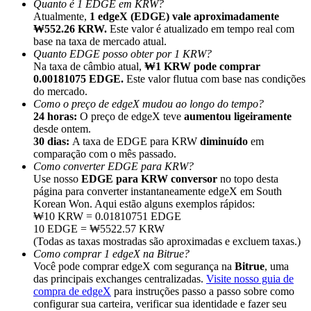
Quanto é 1 EDGE em KRW?
Atualmente,
1 edgeX (EDGE) vale aproximadamente
₩552.26 KRW.
Este valor é atualizado em tempo real com
base na taxa de mercado atual.
Quanto EDGE posso obter por 1 KRW?
Na taxa de câmbio atual,
₩1 KRW pode comprar
0.00181075 EDGE.
Este valor flutua com base nas condições
Indicação
do mercado.
Convide um amigo para receber recompensas em dinheiro
Como o preço de edgeX mudou ao longo do tempo?
24 horas:
O preço de edgeX teve
aumentou ligeiramente
BTC Welcome Rewards
desde ontem.
30 dias:
A taxa de EDGE para KRW
diminuído
em
comparação com o mês passado.
Como converter EDGE para KRW?
Use nosso
EDGE para KRW conversor
no topo desta
página para converter instantaneamente edgeX em South
Korean Won. Aqui estão alguns exemplos rápidos:
₩10 KRW = 0.01810751 EDGE
10 EDGE = ₩5522.57 KRW
(Todas as taxas mostradas são aproximadas e excluem taxas.)
Como comprar 1 edgeX na Bitrue?
Você pode comprar edgeX com segurança na
Bitrue
, uma
das principais exchanges centralizadas.
Visite nosso guia de
compra de edgeX
para instruções passo a passo sobre como
BTC Welcome Rewards
configurar sua carteira, verificar sua identidade e fazer seu