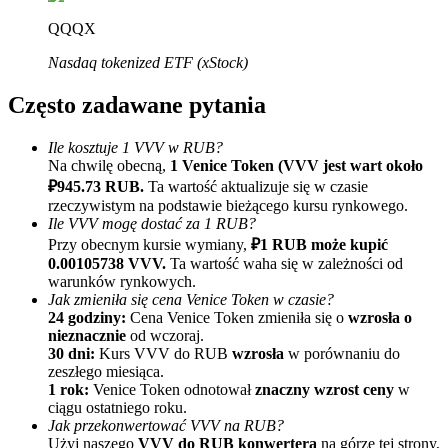
QQQX
Nasdaq tokenized ETF (xStock)
Często zadawane pytania
Ile kosztuje 1 VVV w RUB?
Na chwilę obecną,
1 Venice Token (VVV jest wart około
Polecaj
₽945.73 RUB.
Ta wartość aktualizuje się w czasie
Zaproś przyjaciela, aby otrzymać nagrody pieniężne
rzeczywistym na podstawie bieżącego kursu rynkowego.
Ile VVV mogę dostać za 1 RUB?
BTC Welcome Rewards
Przy obecnym kursie wymiany,
₽1 RUB może kupić
0.00105738 VVV.
Ta wartość waha się w zależności od
warunków rynkowych.
Jak zmieniła się cena Venice Token w czasie?
24 godziny:
Cena Venice Token zmieniła się o
wzrosła o
nieznacznie
od wczoraj.
30 dni:
Kurs VVV do RUB
wzrosła
w porównaniu do
zeszłego miesiąca.
1 rok:
Venice Token odnotował
znaczny wzrost ceny
w
ciągu ostatniego roku.
Jak przekonwertować VVV na RUB?
Użyj naszego
VVV do RUB konwertera
na górze tej strony,