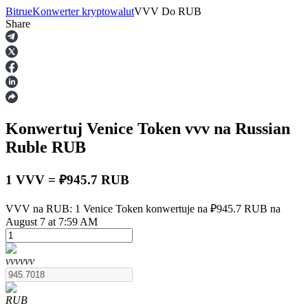
Bitrue
Konwerter kryptowalut
VVV
Do
RUB
Share
Kontrakty terminowe
Konwertuj Venice Token
vvv
na Russian
Ruble
RUB
1 VVV = ₽945.7 RUB
Kontrakty terminowe na USDT
VVV na RUB: 1 Venice Token konwertuje na ₽945.7 RUB na
August 7 at 7:59 AM
Kontrakty futures wykorzystujące USDT jako zabezpieczenie
vvv
vvv
RUB