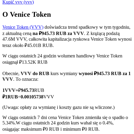
Kupić
vvv
(
vvv
)
O Venice Token
Venice Token (VVV)
doświadcza trend spadkowy w tym tygodniu,
Kontrakty terminowe COIN-M
z aktualną ceną
na ₽945.73 RUB za VVV
. Z krążącą podażą
Kontrakty terminowe na kryptowaluty
47.6M VVV, całkowita kapitalizacja rynkowa Venice Token wynosi
teraz około ₽45.01B RUB.
W ciągu ostatnich 24 godzin wolumen handlowy Venice Token
TradFi
osiągnął ₽13.52K RUB
Instrumenty pochodne na akcje, forex, metale szlachetne i
Obecnie,
VVV do RUB
kurs wymiany
wynosi ₽945.73 RUB za 1
towary
VVV
. To oznacza:
1
VVV
=
₽
945.73
RUB
₽
1
RUB
=
0.00105738
VVV
(Uwaga: opłaty za wymianę i koszty gazu nie są wliczone.)
W ciągu ostatnich 7 dni cena Venice Token zmieniła się o spadło o
5.34%.
W ciągu ostatnich 24 godzin kurs wahał się o 0.4%,
osiągając maksimum ₽0 RUB i minimum ₽0 RUB.