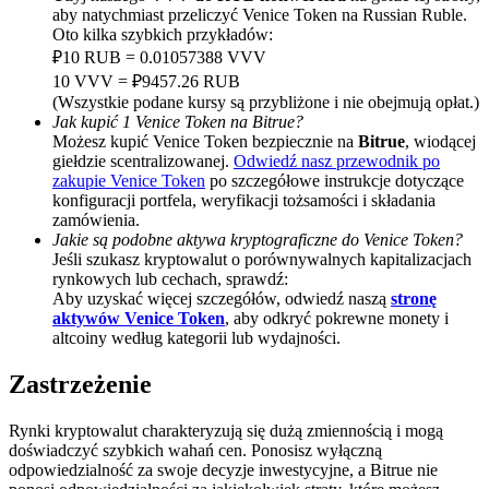
aby natychmiast przeliczyć Venice Token na Russian Ruble.
BTC Welcome Rewards
Oto kilka szybkich przykładów:
₽10 RUB = 0.01057388 VVV
Deposit & Trade BTC to Share 25000 USDT prize pool!
10 VVV = ₽9457.26 RUB
(Wszystkie podane kursy są przybliżone i nie obejmują opłat.)
Jak kupić 1 Venice Token na Bitrue?
Możesz kupić Venice Token bezpiecznie na
Bitrue
, wiodącej
giełdzie scentralizowanej.
Odwiedź nasz przewodnik po
Deposit CASHCAT & Win
zakupie Venice Token
po szczegółowe instrukcje dotyczące
Share 500000 CASHCAT prize pool
konfiguracji portfela, weryfikacji tożsamości i składania
zamówienia.
Jakie są podobne aktywa kryptograficzne do Venice Token?
Jeśli szukasz kryptowalut o porównywalnych kapitalizacjach
rynkowych lub cechach, sprawdź:
Exclusive for BitMart Users
Aby uzyskać więcej szczegółów, odwiedź naszą
stronę
aktywów Venice Token
, aby odkryć pokrewne monety i
Register & Trade to Win 500,000 USDT
altcoiny według kategorii lub wydajności.
Zastrzeżenie
Precious Metals Trading Carnival
Rynki kryptowalut charakteryzują się dużą zmiennością i mogą
doświadczyć szybkich wahań cen. Ponosisz wyłączną
Trade Gold & Silver · 33,333 USDT Bonus
odpowiedzialność za swoje decyzje inwestycyjne, a Bitrue nie