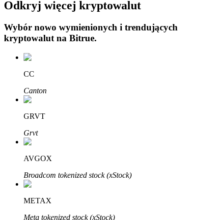
Odkryj więcej kryptowalut
Wybór nowo wymienionych i trendujących
kryptowalut na
Bitrue
.
Automatyczna inwestycja
CC
Zdobądź długoterminowy zysk i elastyczne zainteresowania
Canton
GRVT
Grvt
AVGOX
Broadcom tokenized stock (xStock)
Naucz się stakingu
METAX
Dowiedz się, jak uzyskać dochód pasywny
Meta tokenized stock (xStock)