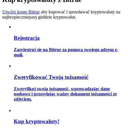
Utwórz konto Bitrue
aby kupować i sprzedawać kryptowaluty na
najbezpieczniejszej giełdzie kryptowalut.
Przewodnik
Przewodnik dla początkujących dotyczący kontraktów futures
Rejestracja
Zarejestruj się na Bitrue za pomocą swojego adresu e-
mail.
Zweryfikować Twoją tożsamość
Zweryfikuj swoją tożsamość, wprowadzając dane
Strategie handlowe
osobowe i przesyłając ważny dokument tożsamości ze
zdjęciem.
Dowiedz się, jak zachować rentowność
Kup kryptowaluty!