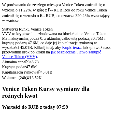
Kontrakty terminowe na USDC
W porównaniu do zeszłego miesiąca Venice Token zmienił się o
Kontrakty futures wykorzystujące USDC jako zabezpieczenie
wzrosła o 11.22%. w górę z ₽-- RUB.
Rok do roku Venice Token
zmienił się o wzrosło o ₽-- RUB, co oznacza 320.23% wzrastający
w wartości.
Statystyki Rynku Venice Token
VVV to kryptowaluta zbudowana na blockchainie Venice Token.
Ma maksymalną podaż 0, z aktualną całkowitą podażą 80.76M i
krążącą podażą 47.6M, co daje jej kapitalizację rynkową w
wysokości 45.01B. Kliknij tutaj, aby
Kupić teraz
, lub sprawdź nasz
przewodnik krok po kroku na
jak bezpiecznie i łatwo zakupić
Venice Token (VVV)
.
Kopiowanie Transakcji
Aktualna cena
₽
945.73
Krążąca podaż
47.6M
Dołącz do najlepszych traderów
Kapitalizacja rynkowa
₽
45.01B
Wolumen (24h)
₽
13.52K
Venice Token Kursy wymiany dla
różnych kwot
Wartości do RUB z today 07:59