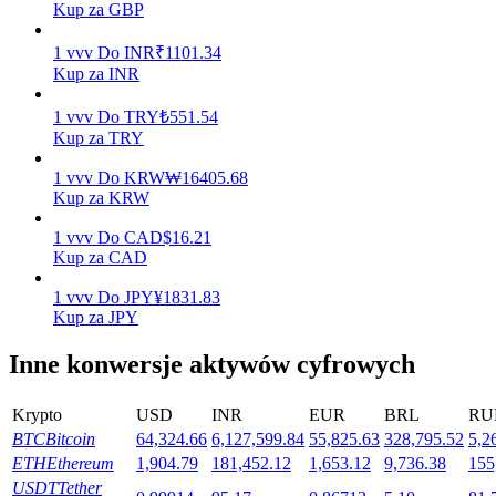
Kup za GBP
1
vvv
Do
INR
₹
1101.34
Kup za INR
Stawianie
1
vvv
Do
TRY
₺
551.54
Wysokie zyski i natychmiastowy dostęp
Kup za TRY
1
vvv
Do
KRW
₩
16405.68
Kup za KRW
1
vvv
Do
CAD
$
16.21
Kup za CAD
1
vvv
Do
JPY
¥
1831.83
Kup za JPY
Launchpool
Inne konwersje aktywów cyfrowych
Elastyczne stawianie zakładów, aby zarabiać na popularnych
tokenach
Krypto
USD
INR
EUR
BRL
RU
BTC
Bitcoin
64,324.66
6,127,599.84
55,825.63
328,795.52
5,2
ETH
Ethereum
1,904.79
181,452.12
1,653.12
9,736.38
155
USDT
Tether