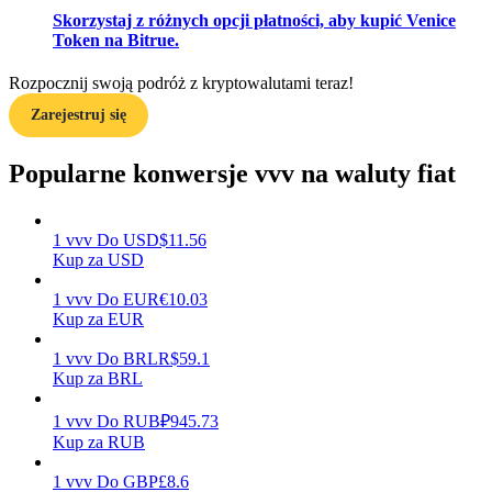
Skorzystaj z różnych opcji płatności, aby kupić Venice
Token na Bitrue.
Zarabiać
Rozpocznij swoją podróż z kryptowalutami teraz!
Zarejestruj się
Popularne konwersje vvv na waluty fiat
1
vvv
Do
USD
$
11.56
Kup za USD
1
vvv
Do
EUR
€
10.03
Mocna Świnka
Kup za EUR
Codziennie zdobywaj konkurencyjne nagrody
1
vvv
Do
BRL
R$
59.1
Kup za BRL
1
vvv
Do
RUB
₽
945.73
Kup za RUB
1
vvv
Do
GBP
£
8.6