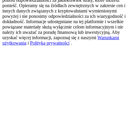
ponosi odpowiedzialności za jakiekolwiek straty, które możesz
ponieść. Opieramy się na źródłach zewnętrznych w zakresie cen i
innych danych związanych z kryptowalutami wymienionymi
powyżej i nie ponosimy odpowiedzialności za ich wiarygodność i
USDT New User Exclusive 10% APR
dokładność. Informacje udostępniane na tej platformie i wszelkie
powiązane materiały służą wyłącznie celom informacyjnym i nie
USDT Flexible Staking | Daily Rewards
należy ich uważać za poradę finansową lub inwestycyjną. Aby
uzyskać więcej informacji, zapoznaj się z naszymi
Warunkami
użytkowania
i
Polityką prywatności
.
BTC New User Exclusive: 6.5% APR
BTC Flexible Staking | Daily Rewards
Więcej wydarzeń