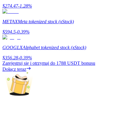
$
274.47
-1.28
%
BTC Welcome Rewards
Deposit & Trade BTC to Share 25000 USDT prize pool!
METAX
Meta tokenized stock (xStock)
$
594.5
-0.39
%
Deposit CASHCAT & Win
GOOGLX
Alphabet tokenized stock (xStock)
Share 500000 CASHCAT prize pool
$
356.28
-0.39
%
Zarejestruj się i otrzymaj do
1788 USDT
bonusu
Dołącz teraz
Exclusive for BitMart Users
Register & Trade to Win 500,000 USDT
Precious Metals Trading Carnival
Trade Gold & Silver · 33,333 USDT Bonus