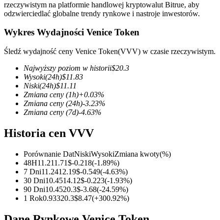
rzeczywistym na platformie handlowej kryptowalut Bitrue, aby
odzwierciedlać globalne trendy rynkowe i nastroje inwestorów.
Wykres Wydajności Venice Token
Kontrakty terminowe COIN-M
Śledź wydajność ceny Venice Token(VVV) w czasie rzeczywistym.
Kontrakty terminowe na kryptowaluty
Najwyższy poziom w historii
$
20.3
Wysoki
(24h)
$
11.83
Niski
(24h)
$
11.11
Zmiana ceny
(1h)
+
0.03
%
TradFi
Zmiana ceny
(24h)
-3.23
%
Zmiana ceny
(7d)
-4.63
%
Instrumenty pochodne na akcje, forex, metale szlachetne i
towary
Historia cen VVV
Porównanie Dat
Niski
Wysoki
Zmiana kwoty
(%)
48H
11.2
11.71
$
-0.218
(
-1.89
%)
7 Dni
11.24
12.19
$
-0.549
(
-4.63
%)
30 Dni
10.45
14.12
$
-0.223
(
-1.93
%)
90 Dni
10.45
20.3
$
-3.68
(
-24.59
%)
1 Rok
0.933
20.3
$
8.47
(
+
300.92
%)
Dane Rynkowe Venice Token