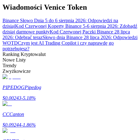
Bitrue
AI
Wiadomości Venice Token
Binance Słowo Dnia 5 do 6 sierpnia 2026: Odpowiedzi na
dzisiaj
Kod Czerwonej Koperty Binance 5-6 sierpnia 2026: Zdobądź
dzisiaj darmowe punkty
Kod Czerwonej Paczki Binance 28 lipca
2026: Odebrać teraz
Słowo dnia Binance 28 lipca 2026: Odpowiedzi
WOTD
Czym jest AI Trading Copilot i czy naprawdę go
potrzebujesz?
Bitruści Partnerzy
Ranking Kryptowalut
Nowe Listy
Trendy
Zwyżkowicze
PIPEDOG
Pipedog
$
0.00243
-5.18
%
CC
Canton
Afiliaci Bitrue
$
0.09244
-1.86
%
Aż do 65% prowizji!