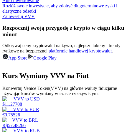
Auto Inwestowanie
Rozłóż swoje inwestycje, aby zdobyć długoterminowe zyski i
elastyczne odsetki
Zainwestuj VVV
Zarabiać
Rozpocznij swoją przygodę z krypto w ciągu kilku
minut
Odkrywaj ceny kryptowalut na żywo, najlepsze tokeny i trendy
rynkowe na bezpiecznej
platformie handlowej kryptowalut
.
App Store
Google Play
Kurs Wymiany VVV na Fiat
Mocna Świnka
Konwertuj Venice Token(VVV) na główne waluty fiducjarne
Codziennie zdobywaj konkurencyjne nagrody
używając kursów wymiany w czasie rzeczywistym.
VVV
to
USD
$
11.27708
VVV
to
EUR
€
9.75526
VVV
to
BRL
R$
57.48266
VVV
to
RUB