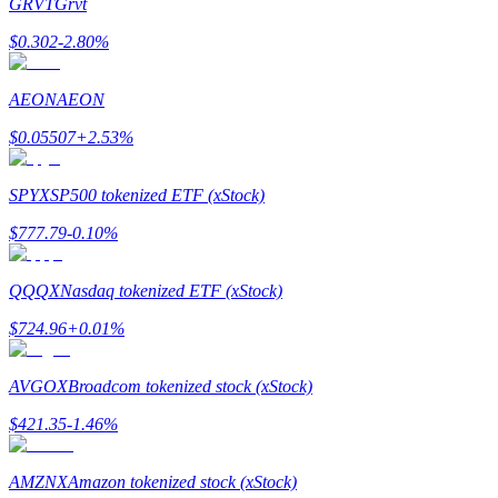
GRVT
Grvt
$
0.302
-2.80
%
AEON
AEON
$
0.05507
+
2.53
%
Polecaj
SPYX
SP500 tokenized ETF (xStock)
Zaproś przyjaciela, aby otrzymać nagrody pieniężne
$
777.79
-0.10
%
BTC Welcome Rewards
QQQX
Nasdaq tokenized ETF (xStock)
$
724.96
+
0.01
%
AVGOX
Broadcom tokenized stock (xStock)
$
421.35
-1.46
%
AMZNX
Amazon tokenized stock (xStock)