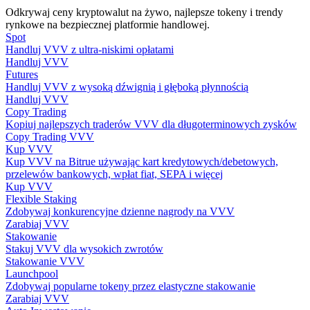
Odkrywaj ceny kryptowalut na żywo, najlepsze tokeny i trendy
rynkowe na bezpiecznej platformie handlowej.
Spot
Handluj VVV z ultra-niskimi opłatami
Przewodnik
Handluj VVV
Futures
Przewodnik dla początkujących dotyczący kontraktów futures
Handluj VVV z wysoką dźwignią i głęboką płynnością
Handluj VVV
Copy Trading
Kopiuj najlepszych traderów VVV dla długoterminowych zysków
Copy Trading VVV
Kup VVV
Kup VVV na Bitrue używając kart kredytowych/debetowych,
przelewów bankowych, wpłat fiat, SEPA i więcej
Kup VVV
Flexible Staking
Zdobywaj konkurencyjne dzienne nagrody na VVV
Strategie handlowe
Zarabiaj VVV
Stakowanie
Dowiedz się, jak zachować rentowność
Stakuj VVV dla wysokich zwrotów
Stakowanie VVV
Launchpool
Zdobywaj popularne tokeny przez elastyczne stakowanie
Zarabiaj VVV