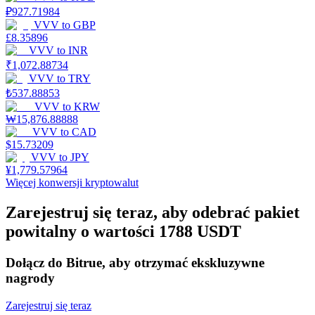
₽
927.71984
VVV
to
GBP
£
8.35896
Stawianie
VVV
to
INR
₹
1,072.88734
Wysokie zyski i natychmiastowy dostęp
VVV
to
TRY
₺
537.88853
VVV
to
KRW
₩
15,876.88888
VVV
to
CAD
$
15.73209
VVV
to
JPY
¥
1,779.57964
Więcej konwersji kryptowalut
Zarejestruj się teraz, aby odebrać pakiet
Launchpool
powitalny o wartości 1788 USDT
Elastyczne stawianie zakładów, aby zarabiać na popularnych
tokenach
Dołącz do Bitrue, aby otrzymać ekskluzywne
nagrody
Zarejestruj się teraz