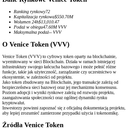
Kontrakty terminowe na USDC
Kontrakty futures wykorzystujące USDC jako zabezpieczenie
Ranking rynkowy
72
Kapitalizacja rynkowa
$
550.70M
Wolumen 24h
$
13,010.47
Podaż w obiegu
47.60M
VVV
Maksymalna podaż
--
VVV
O Venice Token (VVV)
Venice Token (VVV) to cyfrowy token oparty na blockchainie,
wyemitowany w sieci Blockchain. Działa w ramach istniejącej
infrastruktury swojego łańcucha bazowego i może pełnić różne
Kopiowanie Transakcji
funkcje, takie jak użyteczność, zarządzanie czy uczestnictwo w
ekosystemie, w zależności od projektu.
Dołącz do najlepszych traderów
Jako token zbudowany na Blockchain, jego transakcje zależą od
bezpieczeństwa sieci bazowej oraz jej mechanizmu konsensusu.
Poziom adopcji i wyniki rynkowe zależą od rozwoju projektu,
zaangażowania społeczności oraz ogólnej dynamiki rynku
kryptowalut.
Inwestorzy powinni zapoznać się z oficjalną dokumentacją projektu,
aby lepiej zrozumieć zamierzone przypadki użycia i tokenomikę.
Źródła Venice Token