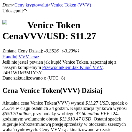
Dom
>
Ceny kryptowalut
>
Venice Token
(VVV)
Udostępnij
Venice Token
Kontrakty terminowe
Cena
VVV
/USD: $
11.27
Zmiana Ceny Dzisiaj
:
-0.3526
（
-3.23
%）
Handluj VVV teraz
Jeśli nie jesteś pewien jak kupić Venice Token, zapoznaj się z
naszym kompletnym
Przewodnikiem Jak Kupić VVV
.
24H
1W
1M
3M
1Y
3Y
Dane zaktualizowano o (UTC+8)
Kontrakty terminowe na USDT
Cena Venice Token(VVV) Dzisiaj
Kontrakty futures wykorzystujące USDT jako zabezpieczenie
Aktualna cena Venice Token(VVV) wynosi
$11.27 USD
, spadek o
3.23%
w ciągu ostatnich 24 godzin. Kapitalizacja rynkowa wynosi
$550.70 milion
, przy podaży w obiegu
47.60 milion VVV
i 24-
godzinnym wolumenie obrotu
$13,010.47 USD
. Ostatni spadek
sugeruje krótkoterminową presję sprzedaży w otoczeniu szerszych
wahań rynkowych. Ceny VVV są aktualizowane w czasie