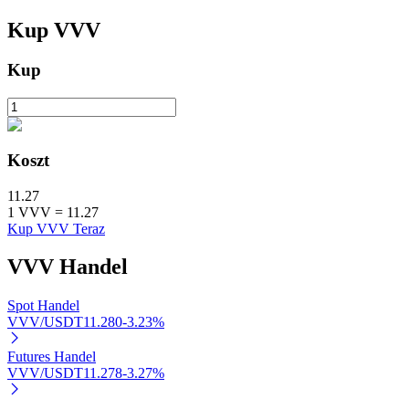
Kup
VVV
Kup
Automatyczna inwestycja
Koszt
Zdobądź długoterminowy zysk i elastyczne zainteresowania
11.27
1
VVV
=
11.27
Kup VVV Teraz
VVV
Handel
Spot Handel
VVV/USDT
11.280
-3.23
%
Naucz się stakingu
Futures Handel
VVV/USDT
11.278
-3.27
%
Dowiedz się, jak uzyskać dochód pasywny