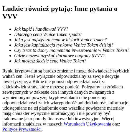
Ludzie również pytają: Inne pytania o
VVV
Jak kupić i handlować VVV?
Dlaczego cena Venice Token spada?
Blokady BTR
Jaka jest najwyższa cena w historii Venice Token?
Ekskluzywne inwestycje dla posiadaczy BTR
Jaka jest kapitalizacja rynkowa Venice Token dzisiaj?
Czy teraz to dobry moment na inwestowanie w Venice Token?
Gdzie możesz uzyskać darmowe nagrody $VVV?
Jak możesz śledzić cenę Venice Token?
Rynki kryptowalut są bardzo zmienne i mogą doświadczać szybkich
wahań cen. Jesteś wyłącznie odpowiedzialny za swoje decyzje
inwestycyjne, a Bitrue nie ponosi odpowiedzialności za
jakiekolwiek straty, które możesz ponieść. Polegamy na źródłach
zewnętrznych w zakresie cen i innych danych związanych z
wymienionymi powyżej kryptowalutami i nie ponosimy
odpowiedzialności za ich wiarygodność ani dokładność. Informacje
Pożyczki
udostępniane na tej platformie oraz wszelkie powiązane materiały
mają charakter wyłącznie informacyjny i nie powinny być
Usługa pożyczek wspieranych kryptowalutami
traktowane jako porady finansowe lub inwestycyjne. Więcej
informacji znajdziesz w naszych
Warunkach Użytkowania
oraz
Polityce Prywatności
.